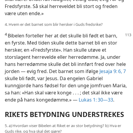
Fredsfyrste. Så skal herreveldet bli stort og freden
være uten ende.»
4. Hvem er det barnet som blir hersker i Guds fredsrike?
4
Bibelen forteller her at det skulle bli født et
barn,
en fyrste. Med tiden skulle dette barnet bli en stor
hersker, en «Fredsfyrste». Han skulle utøve et
storslagent herrevelde eller herredømme. Ja, under
hans herredømme skulle det bli innført fred over hele
jorden — evig fred. Det barnet som ifølge
Jesaja 9: 6, 7
skulle bli født, var Jesus. Da engelen Gabriel
kunngjorde hans fødsel for den unge jomfruen Maria,
sa han: «Han skal være konge . . . ; det skal ikke være
ende på hans kongedømme.» —
Lukas 1: 30—33
.
RIKETS BETYDNING UNDERSTREKES
5. a) Hvordan viser Bibelen at Riket er av stor betydning? b) Hva er
Guds rike, og hva skal det gjøre?