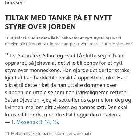
hersker?
TILTAK MED TANKE PÅ ET NYTT
STYRE OVER JORDEN
10. a) Når så Gud at det ville bli behov for et nytt styre? b) Hvor i
Bibelen blir Riket omtalt første gang? c) Hvem representerte slangen?
10
Da Satan fikk Adam og Eva til å slutte seg til ham i
opprøret, så Jehova at det ville bli behov for et nytt
styre over menneskene. Han gjorde det derfor straks
kjent at han hadde til hensikt å opprette et rike. Han
siktet til dette riket da han uttalte dommen over
slangen, en uttalelse som han i virkeligheten rettet til
Satan Djevelen: «Jeg vil sette fiendskap mellom deg og
kvinnen, mellom ditt avkom og hennes ætt. Den skal
knuse ditt hode, men du skal hogge den i hælen.»
—
1. Mosebok 3: 14, 15
.
11. Mellom hvilke to parter skulle det være hat?