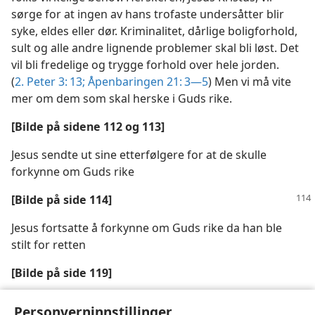
sørge for at ingen av hans trofaste undersåtter blir
syke, eldes eller dør. Kriminalitet, dårlige boligforhold,
sult og alle andre lignende problemer skal bli løst. Det
vil bli fredelige og trygge forhold over hele jorden.
(
2. Peter 3: 13;
Åpenbaringen 21: 3—5
) Men vi må vite
mer om dem som skal herske i Guds rike.
[Bilde på sidene 112 og 113]
Jesus sendte ut sine etterfølgere for at de skulle
forkynne om Guds rike
[Bilde på side 114]
Jesus fortsatte å forkynne om Guds rike da han ble
stilt for retten
[Bilde på side 119]
Hvordan betrakter du Jesus — som en seierrik konge
Personverninnstillinger