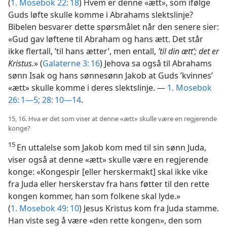
(
1. Mosebok 22: 18
) Hvem er denne «ætt», som ifølge
Guds løfte skulle komme i Abrahams slektslinje?
Bibelen besvarer dette spørsmålet når den senere sier:
«Gud gav løftene til Abraham og hans ætt. Det står
ikke flertall, ’til hans ætter’, men entall,
’til din ætt’; det er
Kristus.
» (
Galaterne 3: 16
) Jehova sa også til Abrahams
sønn Isak og hans sønnesønn Jakob at Guds ’kvinnes’
«ætt» skulle komme i deres slektslinje. —
1. Mosebok
26: 1—5;
28: 10—14
.
15, 16. Hva er det som viser at denne «ætt» skulle være en regjerende
konge?
15
En uttalelse som Jakob kom med til sin sønn Juda,
viser også at denne «ætt» skulle være en regjerende
konge: «Kongespir [eller herskermakt] skal ikke vike
fra Juda eller herskerstav fra hans føtter til den rette
kongen kommer, han som folkene skal lyde.»
(
1. Mosebok 49: 10
) Jesus Kristus kom fra Juda stamme.
Han viste seg å være «den rette kongen», den som