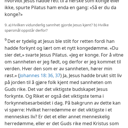
hvorvidt Jesus hadde rett til å herske som konge eller
ikke, spurte Pilatus ham enda en gang: «Så er du da
konge?»
9. a) Hvilken vidunderlig sannhet gjorde Jesus kjent? b) Hvilke
spørsmål oppstår derfor?
9
Det er tydelig at Jesus ble stilt for retten fordi han
hadde forkynt og lært om et nytt kongedømme. «Du
sier det,» svarte Jesus Pilatus. «Jeg er konge. For å vitne
om sannheten er jeg født, og derfor er jeg kommet til
verden. Hver den som er av sannheten, hører min
røst.» (
Johannes 18: 36, 37
) Ja, Jesus hadde brukt sitt liv
på jorden til å gjøre folk kjent med sannheten om
Guds rike. Det var det viktigste budskapet Jesus
forkynte. Og Riket er også det viktigste tema i
forkynnelsesarbeidet i dag. På bakgrunn av dette kan
vi spørre: Hvilket herredømme er det viktigste i et
menneskes liv? Er det et eller annet menneskelig
herredømme, eller er det Guds rike med Kristus som