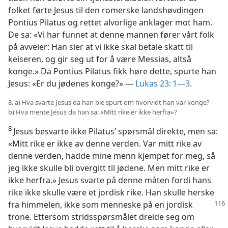
folket førte Jesus til den romerske landshøvdingen
Pontius Pilatus og rettet alvorlige anklager mot ham.
De sa: «Vi har funnet at denne mannen fører vårt folk
på avveier: Han sier at vi ikke skal betale skatt til
keiseren, og gir seg ut for å være Messias, altså
konge.» Da Pontius Pilatus fikk høre dette, spurte han
Jesus: «Er du jødenes konge?» —
Lukas 23: 1—3
.
8. a) Hva svarte Jesus da han ble spurt om hvorvidt han var konge?
b) Hva mente Jesus da han sa: «Mitt rike er ikke herfra»?
8
Jesus besvarte ikke Pilatus’ spørsmål direkte, men sa:
«Mitt rike er ikke av denne verden. Var mitt rike av
denne verden, hadde mine menn kjempet for meg, så
jeg ikke skulle bli overgitt til jødene. Men mitt rike er
ikke herfra.» Jesus svarte på denne måten fordi hans
rike ikke skulle være et jordisk rike. Han skulle herske
fra himmelen, ikke som menneske på en jordisk
trone. Ettersom stridsspørsmålet dreide seg om