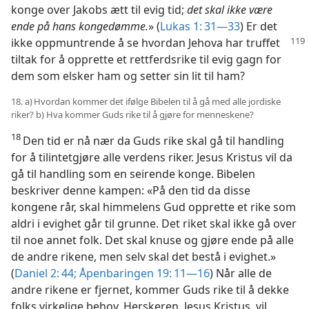
konge over Jakobs ætt til evig tid;
det skal ikke være
ende på hans kongedømme.
» (
Lukas 1: 31—33
) Er det
ikke
oppmuntrende å se hvordan Jehova har truffet
tiltak for å opprette et rettferdsrike til evig gagn for
dem som elsker ham og setter sin lit til ham?
18. a) Hvordan kommer det ifølge Bibelen til å gå med alle jordiske
riker? b) Hva kommer Guds rike til å gjøre for menneskene?
18
Den tid er nå nær da Guds rike skal gå til handling
for å tilintetgjøre alle verdens riker. Jesus Kristus vil da
gå til handling som en seirende konge. Bibelen
beskriver denne kampen: «På den tid da disse
kongene rår, skal himmelens Gud opprette et rike som
aldri i evighet går til grunne. Det riket skal ikke gå over
til noe annet folk. Det skal knuse og gjøre ende på alle
de andre rikene, men selv skal det bestå i evighet.»
(
Daniel 2: 44;
Åpenbaringen 19: 11—16
) Når alle de
andre rikene er fjernet, kommer Guds rike til å dekke
folks virkelige behov. Herskeren, Jesus Kristus, vil