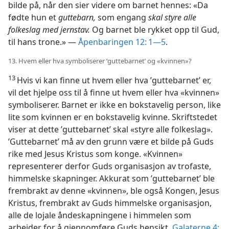
bilde på, når den sier videre om barnet hennes: «Da
fødte hun et
guttebarn,
som engang
skal styre alle
folkeslag med jernstav.
Og barnet ble rykket opp til Gud,
til hans trone.» —
Åpenbaringen 12: 1—5
.
13. Hvem eller hva symboliserer ’guttebarnet’ og «kvinnen»?
13
Hvis vi kan finne ut hvem eller hva ’guttebarnet’ er,
vil det hjelpe oss til å finne ut hvem eller hva «kvinnen»
symboliserer. Barnet er ikke en bokstavelig person, like
lite som kvinnen er en bokstavelig kvinne. Skriftstedet
viser at dette ’guttebarnet’ skal «styre alle folkeslag».
’Guttebarnet’ må av den grunn være et bilde på Guds
rike med Jesus Kristus som konge. «Kvinnen»
representerer derfor Guds organisasjon av trofaste,
himmelske skapninger. Akkurat som ’guttebarnet’ ble
frembrakt av denne «kvinnen», ble også Kongen, Jesus
Kristus, frembrakt av Guds himmelske organisasjon,
alle de lojale åndeskapningene i himmelen som
arbeider for å gjennomføre Guds hensikt.
Galaterne 4: