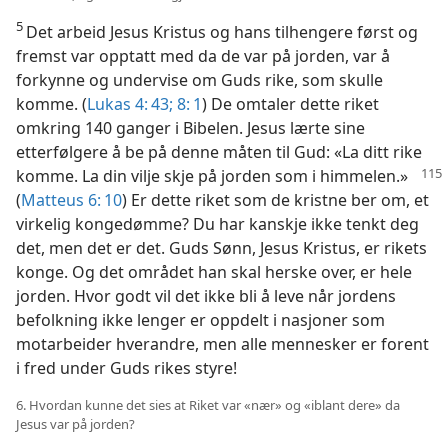
5
Det arbeid Jesus Kristus og hans tilhengere først og
fremst var opptatt med da de var på jorden, var å
forkynne og undervise om Guds rike, som skulle
komme. (
Lukas 4: 43;
8: 1
) De omtaler dette riket
omkring 140 ganger i Bibelen. Jesus lærte sine
etterfølgere å be på denne måten til Gud: «La ditt rike
komme. La din vilje skje
på jorden som i himmelen.»
(
Matteus 6: 10
) Er dette riket som de kristne ber om, et
virkelig kongedømme? Du har kanskje ikke tenkt deg
det, men det er det. Guds Sønn, Jesus Kristus, er rikets
konge. Og det området han skal herske over, er hele
jorden. Hvor godt vil det ikke bli å leve når jordens
befolkning ikke lenger er oppdelt i nasjoner som
motarbeider hverandre, men alle mennesker er forent
i fred under Guds rikes styre!
6. Hvordan kunne det sies at Riket var «nær» og «iblant dere» da
Jesus var på jorden?