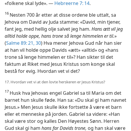
«folkene skal lyde». —
Hebreerne 7: 14
.
16
Nesten 700 år etter at disse ordene ble uttalt, sa
Jehova om David av Juda stamme: «David, min tjener,
fant jeg, med hellig olje salvet jeg ham.
Hans ætt vil jeg
alltid holde oppe, hans trone så lenge himmelen er til.
»
(
Salme 89: 21,
30
) Hva mener Jehova Gud når han sier
at han vil holde oppe Davids «ætt» «alltid» og «hans
trone så lenge himmelen er til»? Han sikter til det
faktum at Riket med Jesus Kristus som konge skal
bestå for evig. Hvordan vet vi det?
17. Hvordan vet vi at den lovte herskeren er Jesus Kristus?
17
Husk hva Jehovas engel Gabriel sa til Maria om det
barnet hun skulle føde. Han sa: «Du skal gi ham navnet
Jesus.» Men Jesus skulle ikke fortsette å være et barn
eller et menneske på jorden. Gabriel sa videre: «Han
skal være stor og kalles Den Høyestes Sønn. Herren
Gud skal gi ham
hans far Davids trone,
og han skal være