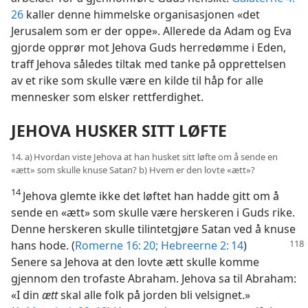
26
kaller denne himmelske organisasjonen «det
Jerusalem som er der oppe». Allerede da Adam og Eva
gjorde opprør mot Jehova Guds herredømme i Eden,
traff Jehova således tiltak med tanke på opprettelsen
av et rike som skulle være en kilde til håp for alle
mennesker som elsker rettferdighet.
JEHOVA HUSKER SITT LØFTE
14. a) Hvordan viste Jehova at han husket sitt løfte om å sende en
«ætt» som skulle knuse Satan? b) Hvem er den lovte «ætt»?
14
Jehova glemte ikke det løftet han hadde gitt om å
sende en «ætt» som skulle være herskeren i Guds rike.
Denne herskeren skulle tilintetgjøre Satan ved å knuse
hans hode. (
Romerne 16: 20;
Hebreerne 2: 14
)
Senere sa Jehova at den lovte ætt skulle komme
gjennom den trofaste Abraham. Jehova sa til Abraham:
«I din
ætt
skal alle folk på jorden bli velsignet.»