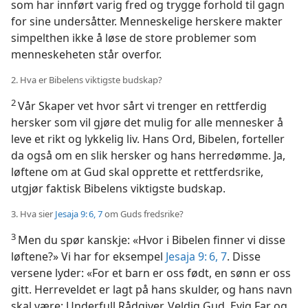
som har innført varig fred og trygge forhold til gagn
for sine undersåtter. Menneskelige herskere makter
simpelthen ikke å løse de store problemer som
menneskeheten står overfor.
2. Hva er Bibelens viktigste budskap?
2
Vår Skaper vet hvor sårt vi trenger en rettferdig
hersker som vil gjøre det mulig for alle mennesker å
leve et rikt og lykkelig liv. Hans Ord, Bibelen, forteller
da også om en slik hersker og hans herredømme. Ja,
løftene om at Gud skal opprette et rettferdsrike,
utgjør faktisk Bibelens viktigste budskap.
3. Hva sier
Jesaja 9: 6, 7
om Guds fredsrike?
3
Men du spør kanskje: «Hvor i Bibelen finner vi disse
løftene?» Vi har for eksempel
Jesaja 9: 6, 7
. Disse
versene lyder: «For et barn er oss født, en sønn er oss
gitt. Herreveldet er lagt på hans skulder, og hans navn
skal være: Underfull Rådgiver, Veldig Gud, Evig Far og