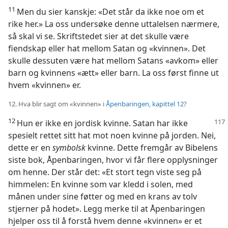
11
Men du sier kanskje: «Det står da ikke noe om et
rike her.» La oss undersøke denne uttalelsen nærmere,
så skal vi se. Skriftstedet sier at det skulle være
fiendskap eller hat mellom Satan og «kvinnen». Det
skulle dessuten være hat mellom Satans «avkom» eller
barn og kvinnens «ætt» eller barn. La oss først finne ut
hvem «kvinnen» er.
12. Hva blir sagt om «kvinnen» i
Åpenbaringen, kapittel 12
?
12
Hun er ikke en jordisk kvinne. Satan har ikke
spesielt rettet sitt hat mot noen kvinne på jorden. Nei,
dette er en
symbolsk
kvinne. Dette fremgår av Bibelens
siste bok, Åpenbaringen, hvor vi får flere opplysninger
om henne. Der står det: «Et stort tegn viste seg på
himmelen: En kvinne som var kledd i solen, med
månen under sine føtter og med en krans av tolv
stjerner på hodet». Legg merke til at Åpenbaringen
hjelper oss til å forstå hvem denne «kvinnen» er et