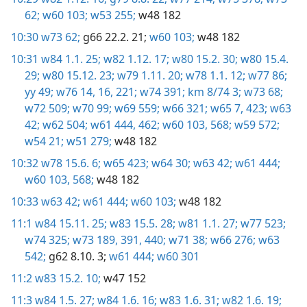
62;
w60 103;
w53 255;
w48 182
10:30
w73 62;
g66 22.2. 21;
w60 103;
w48 182
10:31
w84 1.1. 25;
w82 1.12. 17;
w80 15.2. 30;
w80 15.4.
29;
w80 15.12. 23;
w79 1.11. 20;
w78 1.1. 12;
w77 86;
yy 49;
w76 14,
16,
221;
w74 391;
km 8/74 3;
w73 68;
w72 509;
w70 99;
w69 559;
w66 321;
w65 7,
423;
w63
42;
w62 504;
w61 444,
462;
w60 103,
568;
w59 572;
w54 21;
w51 279;
w48 182
10:32
w78 15.6. 6;
w65 423;
w64 30;
w63 42;
w61 444;
w60 103,
568;
w48 182
10:33
w63 42;
w61 444;
w60 103;
w48 182
11:1
w84 15.11. 25;
w83 15.5. 28;
w81 1.1. 27;
w77 523;
w74 325;
w73 189,
391,
440;
w71 38;
w66 276;
w63
542;
g62 8.10. 3;
w61 444;
w60 301
11:2
w83 15.2. 10;
w47 152
11:3
w84 1.5. 27;
w84 1.6. 16;
w83 1.6. 31;
w82 1.6. 19;