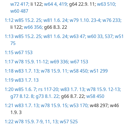
w72 417;
li 122;
w64 4,
419;
g64 22.9. 11;
w63 510;
w60 487
1:12
w85 15.2. 25;
w81 1.6. 24;
w79 1.10. 23-4;
w76 233;
li 122;
w66 356;
g66 8.3. 22
1:13
w85 15.2. 25;
w81 1.6. 24;
w63 47;
w60 33,
537;
w51
75
1:15
w67 153
1:17
w78 15.9. 11-12;
w69 336;
w67 153
1:18
w83 1.7. 13;
w78 15.9. 11;
w58 450;
w51 299
1:19
w83 1.7. 13
1:20
w85 1.6. 7;
rs 117-20;
w83 1.7. 13;
w78 15.9. 12-13;
g77 8.12. 8;
g73 8.1. 22;
g66 8.7. 22;
w58 450
1:21
w83 1.7. 13;
w78 15.9. 15;
w53 170;
w48 297;
w46
1.9. 3
1:22
w78 15.9. 7-9,
11,
13;
w57 525