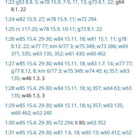
1:23
g83 8.8. 5;
w78 15.9. 7-9,
11,
13;
g73 8.1. 22;
g64
8.1. 22
1:24
w82 15.9. 27;
w78 15.9. 11;
w72 294
1:25
rs 117-20;
w78 15.9. 10-11;
g73 8.1. 22
1:26
w85 15.4. 29-30;
w84 15.11. 18;
w81 15.1. 11;
g78
8.12. 22;
w77 77;
km 6/77 3;
w75 349;
w73 286;
w69
371,
535;
w63 135,
352;
w61 430;
w60 462
1:27
w85 15.4. 29-30;
w84 15.11. 18;
w83 1.7. 14;
w77 77;
g77 8.12. 8;
km 6/77 3;
w75 349;
w74 40;
kj 357;
w63
135;
w46 1.3. 3
1:28
w85 15.4. 29-30;
w84 15.11. 18;
kj 357;
w64 63;
w63
135;
w46 1.3. 3
1:29
w85 15.4. 29-30;
w84 15.11. 18;
kj 357;
w63 135;
w60 462;
w52 240
1:30
w85 15.4. 29-30;
w72 294;
li 80;
w63 352
1:31
w85 15.4. 29-30;
w81 1.6. 18;
w65 13;
w60 412;
w52