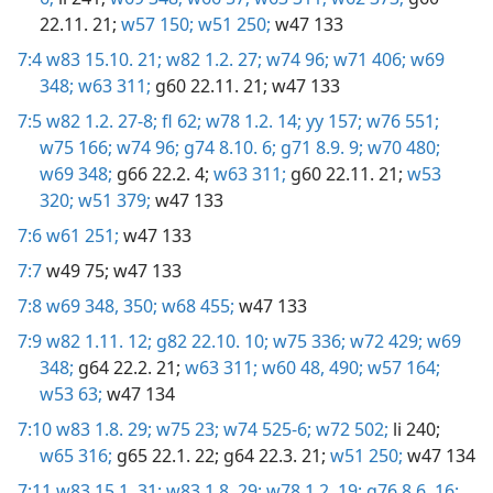
22.11. 21;
w57 150;
w51 250;
w47 133
7:4
w83 15.10. 21;
w82 1.2. 27;
w74 96;
w71 406;
w69
348;
w63 311;
g60 22.11. 21;
w47 133
7:5
w82 1.2. 27-8;
fl 62;
w78 1.2. 14;
yy 157;
w76 551;
w75 166;
w74 96;
g74 8.10. 6;
g71 8.9. 9;
w70 480;
w69 348;
g66 22.2. 4;
w63 311;
g60 22.11. 21;
w53
320;
w51 379;
w47 133
7:6
w61 251;
w47 133
7:7
w49 75;
w47 133
7:8
w69 348,
350;
w68 455;
w47 133
7:9
w82 1.11. 12;
g82 22.10. 10;
w75 336;
w72 429;
w69
348;
g64 22.2. 21;
w63 311;
w60 48,
490;
w57 164;
w53 63;
w47 134
7:10
w83 1.8. 29;
w75 23;
w74 525-6;
w72 502;
li 240;
w65 316;
g65 22.1. 22;
g64 22.3. 21;
w51 250;
w47 134
7:11
w83 15.1. 31;
w83 1.8. 29;
w78 1.2. 19;
g76 8.6. 16;