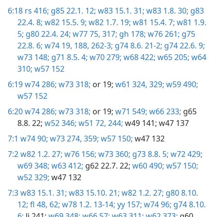
6:18
rs 416;
g85 22.1. 12;
w83 15.1. 31;
w83 1.8. 30;
g83
22.4. 8;
w82 15.5. 9;
w82 1.7. 19;
w81 15.4. 7;
w81 1.9.
5;
g80 22.4. 24;
w77 75,
317;
gh 178;
w76 261;
g75
22.8. 6;
w74 19,
188,
262-3;
g74 8.6. 21-2;
g74 22.6. 9;
w73 148;
g71 8.5. 4;
w70 279;
w68 422;
w65 205;
w64
310;
w57 152
6:19
w74 286;
w73 318;
or 19;
w61 324,
329;
w59 490;
w57 152
6:20
w74 286;
w73 318;
or 19;
w71 549;
w66 233;
g65
8.8. 22;
w52 346;
w51 72,
244;
w49 141;
w47 137
7:1
w74 90;
w73 274,
359;
w57 150;
w47 132
7:2
w82 1.2. 27;
w76 156;
w73 360;
g73 8.8. 5;
w72 429;
w69 348;
w63 412;
g62 22.7. 22;
w60 490;
w57 150;
w52 329;
w47 132
7:3
w83 15.1. 31;
w83 15.10. 21;
w82 1.2. 27;
g80 8.10.
12;
fl 48,
62;
w78 1.2. 13-14;
yy 157;
w74 96;
g74 8.10.
6;
li 241;
w69 348;
w66 57;
w63 311;
w62 373;
g60