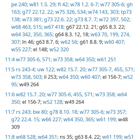
pe 240;
w81 1.5. 29;
fl 42;
w78 1.2. 6-7;
w77 305-6;
gh
163;
g77 22.12. 22;
w75 326,
534;
w74 143,
303;
tp73
138;
w73 381;
g73 22.6. 22;
g73 8.7. 7;
w72 397,
502;
w68 463,
515;
w67 418;
g67 22.12. 21;
g65 8.3. 22;
w64 342,
350,
365;
g64 8.3. 12,
18;
w63 70,
199,
274,
307;
ln 46;
g63 8.7. 6;
w62 56;
g61 8.8. 9;
w60 407;
w55 227;
el 148;
w52 320
11:4
w77 305-6,
571;
w73 358;
w64 350;
w61 251
11:5
rs 243-4;
uw 122;
w82 15.7. 20;
w77 305-7,
455,
571;
w73 358,
503;
li 253;
w64 350;
w60 407;
el 156-7;
w52
95;
w49 264
11:6
w82 15.7. 20;
w77 305-6,
455,
571;
w73 358;
w64
350;
el 156-7;
w52 128;
w49 264
11:7
rs 243;
bw 80;
g78 8.10. 18;
w77 305-6;
w73 357;
g72 22.4. 15;
w66 227;
w64 350,
365;
w61 199;
w48
309
11:8
w68 528;
w64 351;
ns 35;
g63 8.4. 22;
w61 199;
w51