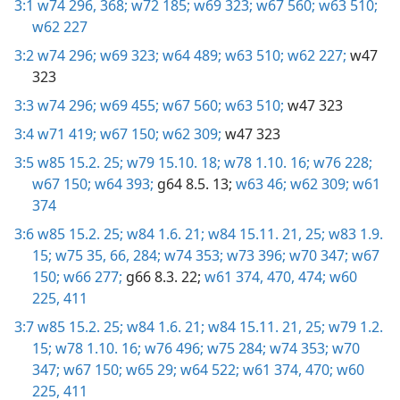
3:1
w74 296,
368;
w72 185;
w69 323;
w67 560;
w63 510;
w62 227
3:2
w74 296;
w69 323;
w64 489;
w63 510;
w62 227;
w47
323
3:3
w74 296;
w69 455;
w67 560;
w63 510;
w47 323
3:4
w71 419;
w67 150;
w62 309;
w47 323
3:5
w85 15.2. 25;
w79 15.10. 18;
w78 1.10. 16;
w76 228;
w67 150;
w64 393;
g64 8.5. 13;
w63 46;
w62 309;
w61
374
3:6
w85 15.2. 25;
w84 1.6. 21;
w84 15.11. 21,
25;
w83 1.9.
15;
w75 35,
66,
284;
w74 353;
w73 396;
w70 347;
w67
150;
w66 277;
g66 8.3. 22;
w61 374,
470,
474;
w60
225,
411
3:7
w85 15.2. 25;
w84 1.6. 21;
w84 15.11. 21,
25;
w79 1.2.
15;
w78 1.10. 16;
w76 496;
w75 284;
w74 353;
w70
347;
w67 150;
w65 29;
w64 522;
w61 374,
470;
w60
225,
411