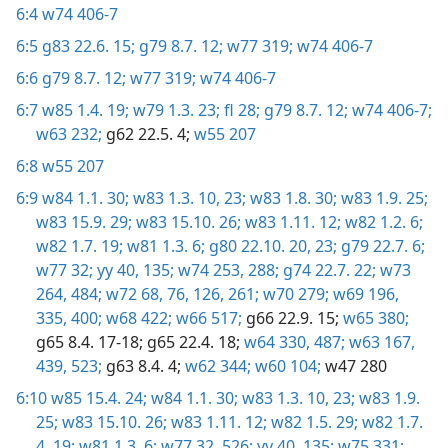
6:4
w74 406-7
6:5
g83 22.6. 15;
g79 8.7. 12;
w77 319;
w74 406-7
6:6
g79 8.7. 12;
w77 319;
w74 406-7
6:7
w85 1.4. 19;
w79 1.3. 23;
fl 28;
g79 8.7. 12;
w74 406-7;
w63 232;
g62 22.5. 4;
w55 207
6:8
w55 207
6:9
w84 1.1. 30;
w83 1.3. 10,
23;
w83 1.8. 30;
w83 1.9. 25;
w83 15.9. 29;
w83 15.10. 26;
w83 1.11. 12;
w82 1.2. 6;
w82 1.7. 19;
w81 1.3. 6;
g80 22.10. 20,
23;
g79 22.7. 6;
w77 32;
yy 40,
135;
w74 253,
288;
g74 22.7. 22;
w73
264,
484;
w72 68,
76,
126,
261;
w70 279;
w69 196,
335,
400;
w68 422;
w66 517;
g66 22.9. 15;
w65 380;
g65 8.4. 17-18;
g65 22.4. 18;
w64 330,
487;
w63 167,
439,
523;
g63 8.4. 4;
w62 344;
w60 104;
w47 280
6:10
w85 15.4. 24;
w84 1.1. 30;
w83 1.3. 10,
23;
w83 1.9.
25;
w83 15.10. 26;
w83 1.11. 12;
w82 1.5. 29;
w82 1.7.
4,
19;
w81 1.3. 6;
w77 32,
526;
yy 40,
135;
w75 331;