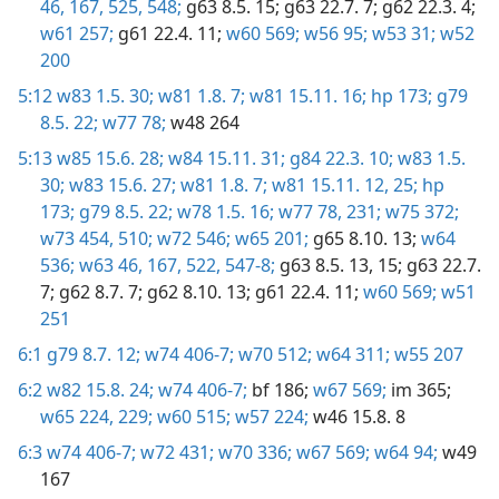
46,
167,
525,
548;
g63 8.5. 15;
g63 22.7. 7;
g62 22.3. 4;
w61 257;
g61 22.4. 11;
w60 569;
w56 95;
w53 31;
w52
200
5:12
w83 1.5. 30;
w81 1.8. 7;
w81 15.11. 16;
hp 173;
g79
8.5. 22;
w77 78;
w48 264
5:13
w85 15.6. 28;
w84 15.11. 31;
g84 22.3. 10;
w83 1.5.
30;
w83 15.6. 27;
w81 1.8. 7;
w81 15.11. 12,
25;
hp
173;
g79 8.5. 22;
w78 1.5. 16;
w77 78,
231;
w75 372;
w73 454,
510;
w72 546;
w65 201;
g65 8.10. 13;
w64
536;
w63 46,
167,
522,
547-8;
g63 8.5. 13,
15;
g63 22.7.
7;
g62 8.7. 7;
g62 8.10. 13;
g61 22.4. 11;
w60 569;
w51
251
6:1
g79 8.7. 12;
w74 406-7;
w70 512;
w64 311;
w55 207
6:2
w82 15.8. 24;
w74 406-7;
bf 186;
w67 569;
im 365;
w65 224,
229;
w60 515;
w57 224;
w46 15.8. 8
6:3
w74 406-7;
w72 431;
w70 336;
w67 569;
w64 94;
w49
167