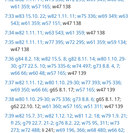
w61 359;
w57 165;
w47 138
7:33
w83 15.10. 22;
w82 1.11. 11;
w75 336;
w69 349;
w63
543;
w61 359;
w57 151;
w47 138
7:34
w82 1.11. 11;
w63 543;
w61 359;
w47 138
7:35
w82 1.11. 11;
w77 395;
w72 295;
w61 359;
w59 134;
w47 138
7:36
g84 8.2. 18;
w82 15.5. 8;
g82 8.11. 14;
w80 1.10. 29-
30;
g77 22.5. 10;
w75 335-6;
w74 497;
g73 8.8. 4,
7;
w66 66;
w60 48;
w57 165;
w47 139
7:37
w82 1.11. 12;
w80 1.10. 29-30;
w77 393;
w75 336;
w69 350;
w66 66;
g65 8.1. 17;
w57 165;
w47 139
7:38
w80 1.10. 29-30;
w75 336;
g73 8.8. 6;
g65 8.1. 17;
g62 22.10. 12;
w61 360;
w57 165;
w51 311;
w47 139
7:39
w82 15.7. 31;
w82 1.12. 12;
w81 1.2. 18;
w79 1.9. 21;
fl 25;
g79 22.7. 21-2;
g76 8.2. 22;
w75 95,
311;
w73
273;
w72 488;
li 241;
w69 196,
366;
w68 480;
w66 62;