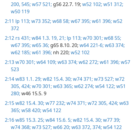
200,
545;
w57 521;
g56 22.7. 19;
w52 102;
w51 312;
w50 119
2:11
lp 113;
w73 352;
w68 58;
w67 395;
w61 396;
w52
372
2:12
rs 431;
w84 1.3. 19,
21;
lp 113;
w70 301;
w68 55;
w67 395;
w65 36;
g65 8.10. 20;
w64 221-6;
w63 374;
w62 185;
w61 396;
nh 220;
w52 102
2:13
w70 301;
w64 109;
w63 374;
w62 272;
w61 396;
w57
523
2:14
w83 1.1. 29;
w82 15.4. 30;
w74 371;
w73 527;
w72
305,
424;
w70 301;
w63 365;
w62 274;
w54 122;
w51
280;
w46 15.5. 9
2:15
w82 15.4. 30;
w77 232;
w74 371;
w72 305,
424;
w63
365;
w58 420;
w54 122
2:16
w85 15.3. 25;
w84 15.6. 5;
w82 15.4. 30;
w77 39;
w74 368;
w73 527;
w66 20;
w63 372,
374;
w54 122