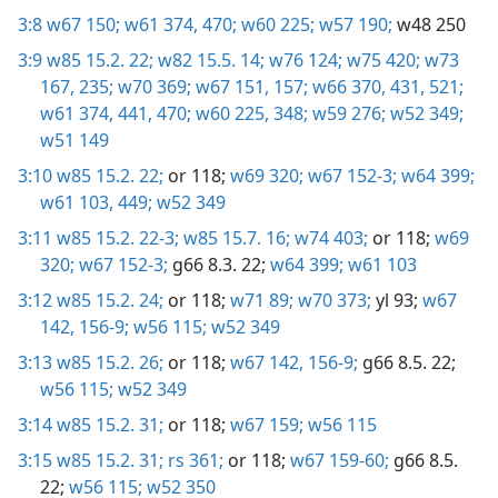
3:8
w67 150;
w61 374,
470;
w60 225;
w57 190;
w48 250
3:9
w85 15.2. 22;
w82 15.5. 14;
w76 124;
w75 420;
w73
167,
235;
w70 369;
w67 151,
157;
w66 370,
431,
521;
w61 374,
441,
470;
w60 225,
348;
w59 276;
w52 349;
w51 149
3:10
w85 15.2. 22;
or 118;
w69 320;
w67 152-3;
w64 399;
w61 103,
449;
w52 349
3:11
w85 15.2. 22-3;
w85 15.7. 16;
w74 403;
or 118;
w69
320;
w67 152-3;
g66 8.3. 22;
w64 399;
w61 103
3:12
w85 15.2. 24;
or 118;
w71 89;
w70 373;
yl 93;
w67
142,
156-9;
w56 115;
w52 349
3:13
w85 15.2. 26;
or 118;
w67 142,
156-9;
g66 8.5. 22;
w56 115;
w52 349
3:14
w85 15.2. 31;
or 118;
w67 159;
w56 115
3:15
w85 15.2. 31;
rs 361;
or 118;
w67 159-60;
g66 8.5.
22;
w56 115;
w52 350