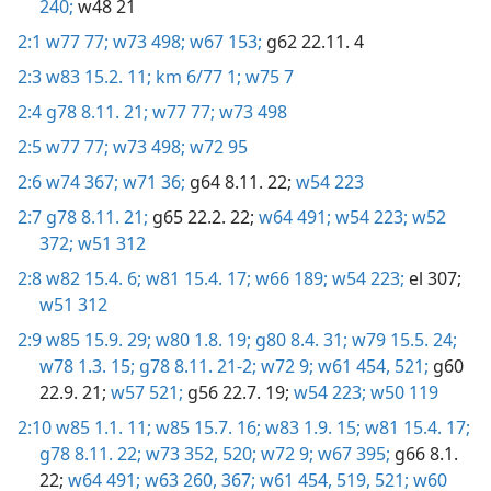
240;
w48 21
2:1
w77 77;
w73 498;
w67 153;
g62 22.11. 4
2:3
w83 15.2. 11;
km 6/77 1;
w75 7
2:4
g78 8.11. 21;
w77 77;
w73 498
2:5
w77 77;
w73 498;
w72 95
2:6
w74 367;
w71 36;
g64 8.11. 22;
w54 223
2:7
g78 8.11. 21;
g65 22.2. 22;
w64 491;
w54 223;
w52
372;
w51 312
2:8
w82 15.4. 6;
w81 15.4. 17;
w66 189;
w54 223;
el 307;
w51 312
2:9
w85 15.9. 29;
w80 1.8. 19;
g80 8.4. 31;
w79 15.5. 24;
w78 1.3. 15;
g78 8.11. 21-2;
w72 9;
w61 454,
521;
g60
22.9. 21;
w57 521;
g56 22.7. 19;
w54 223;
w50 119
2:10
w85 1.1. 11;
w85 15.7. 16;
w83 1.9. 15;
w81 15.4. 17;
g78 8.11. 22;
w73 352,
520;
w72 9;
w67 395;
g66 8.1.
22;
w64 491;
w63 260,
367;
w61 454,
519,
521;
w60