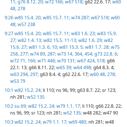
11;
g76 8.12. 20;
w72 166;
w67 518;
g62 22.6. 17;
w60
48,
278
9:26
w85 15.4. 20;
w85 15.7. 11;
w74 287;
w67 518;
w60
48;
w57 238
9:27
w85 15.4. 20;
w85 15.7. 11;
w83 1.6. 23;
w83 15.9.
27;
w82 1.4. 13;
w82 15.5. 11-13;
w82 1.6. 29;
w82
15.6. 27;
w81 1.3. 6,
10;
w81 15.3. 5;
w81 1.7. 28;
w75
258,
277;
w74 89,
287;
w73 14,
364,
454;
g73 22.8. 6;
w72 71,
166;
w71 446;
w70 131;
w67 424,
518;
g66
22.1. 13;
g66 8.11. 22;
w65 39;
w64 498;
g64 8.3. 4;
w63 294,
297;
g63 8.4. 4;
g62 22.6. 17;
w60 48,
278;
w53 79
10:1
w82 15.2. 24;
li 110;
ns 96,
99;
g63 8.7. 22
; sr 123;
nh 281;
w52 135
10:2
su 69;
w82 15.2. 24;
w79 1.1. 17;
li 110;
g66 22.8. 22;
ns 96,
99
; sr 123;
nh 281;
w52 135;
w48 282;
w47 90
10:3
w82 15.2. 24;
w79 1.1. 17;
w69 480;
nh 281;
w48