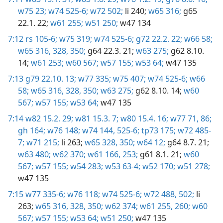
w75 23;
w74 525-6;
w72 502;
li 240;
w65 316;
g65
22.1. 22;
w61 255;
w51 250;
w47 134
7:12
rs 105-6;
w75 319;
w74 525-6;
g72 22.2. 22;
w66 58;
w65 316,
328,
350;
g64 22.3. 21;
w63 275;
g62 8.10.
14;
w61 253;
w60 567;
w57 155;
w53 64;
w47 135
7:13
g79 22.10. 13;
w77 335;
w75 407;
w74 525-6;
w66
58;
w65 316,
328,
350;
w63 275;
g62 8.10. 14;
w60
567;
w57 155;
w53 64;
w47 135
7:14
w82 15.2. 29;
w81 15.3. 7;
w80 15.4. 16;
w77 71,
86;
gh 164;
w76 148;
w74 144,
525-6;
tp73 175;
w72 485-
7;
w71 215;
li 263;
w65 328,
350;
w64 12;
g64 8.7. 21;
w63 480;
w62 370;
w61 166,
253;
g61 8.1. 21;
w60
567;
w57 155;
w54 283;
w53 63-4;
w52 170;
w51 278;
w47 135
7:15
w77 335-6;
w76 118;
w74 525-6;
w72 488,
502;
li
263;
w65 316,
328,
350;
w62 374;
w61 255,
260;
w60
567;
w57 155;
w53 64;
w51 250;
w47 135