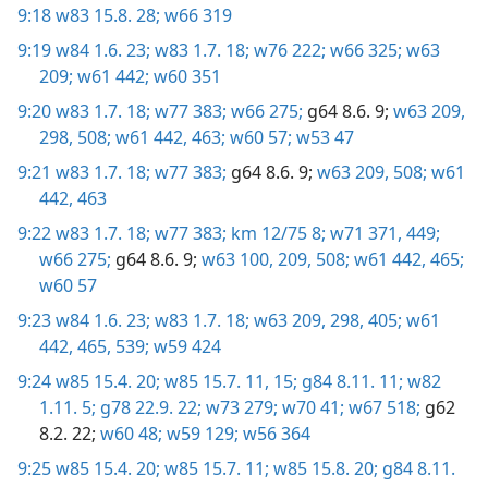
9:18
w83 15.8. 28;
w66 319
9:19
w84 1.6. 23;
w83 1.7. 18;
w76 222;
w66 325;
w63
209;
w61 442;
w60 351
9:20
w83 1.7. 18;
w77 383;
w66 275;
g64 8.6. 9;
w63 209,
298,
508;
w61 442,
463;
w60 57;
w53 47
9:21
w83 1.7. 18;
w77 383;
g64 8.6. 9;
w63 209,
508;
w61
442,
463
9:22
w83 1.7. 18;
w77 383;
km 12/75 8;
w71 371,
449;
w66 275;
g64 8.6. 9;
w63 100,
209,
508;
w61 442,
465;
w60 57
9:23
w84 1.6. 23;
w83 1.7. 18;
w63 209,
298,
405;
w61
442,
465,
539;
w59 424
9:24
w85 15.4. 20;
w85 15.7. 11,
15;
g84 8.11. 11;
w82
1.11. 5;
g78 22.9. 22;
w73 279;
w70 41;
w67 518;
g62
8.2. 22;
w60 48;
w59 129;
w56 364
9:25
w85 15.4. 20;
w85 15.7. 11;
w85 15.8. 20;
g84 8.11.