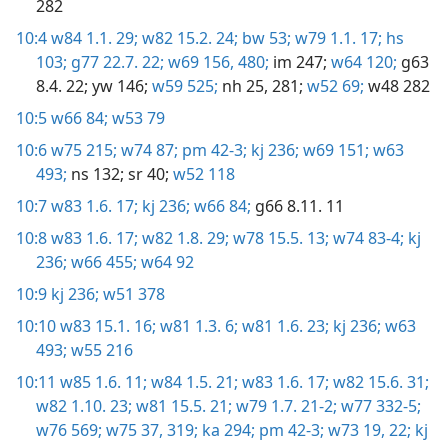
282
10:4
w84 1.1. 29;
w82 15.2. 24;
bw 53;
w79 1.1. 17;
hs
103;
g77 22.7. 22;
w69 156,
480;
im 247;
w64 120;
g63
8.4. 22;
yw 146;
w59 525;
nh 25,
281;
w52 69;
w48 282
10:5
w66 84;
w53 79
10:6
w75 215;
w74 87;
pm 42-3;
kj 236;
w69 151;
w63
493;
ns 132
; sr 40;
w52 118
10:7
w83 1.6. 17;
kj 236;
w66 84;
g66 8.11. 11
10:8
w83 1.6. 17;
w82 1.8. 29;
w78 15.5. 13;
w74 83-4;
kj
236;
w66 455;
w64 92
10:9
kj 236;
w51 378
10:10
w83 15.1. 16;
w81 1.3. 6;
w81 1.6. 23;
kj 236;
w63
493;
w55 216
10:11
w85 1.6. 11;
w84 1.5. 21;
w83 1.6. 17;
w82 15.6. 31;
w82 1.10. 23;
w81 15.5. 21;
w79 1.7. 21-2;
w77 332-5;
w76 569;
w75 37,
319;
ka 294;
pm 42-3;
w73 19,
22;
kj