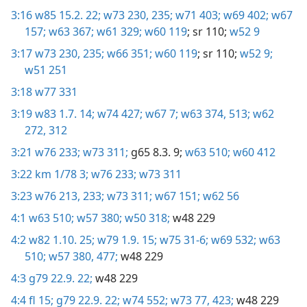
3:16
w85 15.2. 22;
w73 230,
235;
w71 403;
w69 402;
w67
157;
w63 367;
w61 329;
w60 119
; sr 110;
w52 9
3:17
w73 230,
235;
w66 351;
w60 119
; sr 110;
w52 9;
w51 251
3:18
w77 331
3:19
w83 1.7. 14;
w74 427;
w67 7;
w63 374,
513;
w62
272,
312
3:21
w76 233;
w73 311;
g65 8.3. 9;
w63 510;
w60 412
3:22
km 1/78 3;
w76 233;
w73 311
3:23
w76 213,
233;
w73 311;
w67 151;
w62 56
4:1
w63 510;
w57 380;
w50 318;
w48 229
4:2
w82 1.10. 25;
w79 1.9. 15;
w75 31-6;
w69 532;
w63
510;
w57 380,
477;
w48 229
4:3
g79 22.9. 22;
w48 229
4:4
fl 15;
g79 22.9. 22;
w74 552;
w73 77,
423;
w48 229