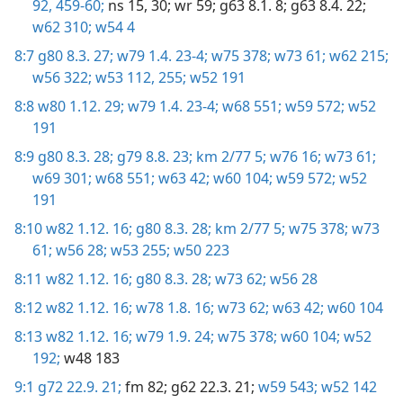
92,
459-60;
ns 15,
30;
wr 59;
g63 8.1. 8;
g63 8.4. 22;
w62 310;
w54 4
8:7
g80 8.3. 27;
w79 1.4. 23-4;
w75 378;
w73 61;
w62 215;
w56 322;
w53 112,
255;
w52 191
8:8
w80 1.12. 29;
w79 1.4. 23-4;
w68 551;
w59 572;
w52
191
8:9
g80 8.3. 28;
g79 8.8. 23;
km 2/77 5;
w76 16;
w73 61;
w69 301;
w68 551;
w63 42;
w60 104;
w59 572;
w52
191
8:10
w82 1.12. 16;
g80 8.3. 28;
km 2/77 5;
w75 378;
w73
61;
w56 28;
w53 255;
w50 223
8:11
w82 1.12. 16;
g80 8.3. 28;
w73 62;
w56 28
8:12
w82 1.12. 16;
w78 1.8. 16;
w73 62;
w63 42;
w60 104
8:13
w82 1.12. 16;
w79 1.9. 24;
w75 378;
w60 104;
w52
192;
w48 183
9:1
g72 22.9. 21;
fm 82;
g62 22.3. 21;
w59 543;
w52 142