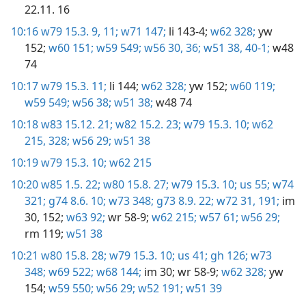
22.11. 16
10:16
w79 15.3. 9,
11;
w71 147;
li 143-4;
w62 328;
yw
152;
w60 151;
w59 549;
w56 30,
36;
w51 38,
40-1;
w48
74
10:17
w79 15.3. 11;
li 144;
w62 328;
yw 152;
w60 119;
w59 549;
w56 38;
w51 38;
w48 74
10:18
w83 15.12. 21;
w82 15.2. 23;
w79 15.3. 10;
w62
215,
328;
w56 29;
w51 38
10:19
w79 15.3. 10;
w62 215
10:20
w85 1.5. 22;
w80 15.8. 27;
w79 15.3. 10;
us 55;
w74
321;
g74 8.6. 10;
w73 348;
g73 8.9. 22;
w72 31,
191;
im
30,
152;
w63 92;
wr 58-9;
w62 215;
w57 61;
w56 29;
rm 119;
w51 38
10:21
w80 15.8. 28;
w79 15.3. 10;
us 41;
gh 126;
w73
348;
w69 522;
w68 144;
im 30;
wr 58-9;
w62 328;
yw
154;
w59 550;
w56 29;
w52 191;
w51 39