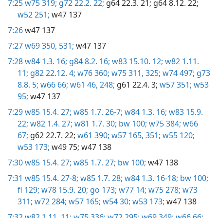
7:25
w75 319;
g72 22.2. 22;
g64 22.3. 21;
g64 8.12. 22;
w52 251;
w47 137
7:26
w47 137
7:27
w69 350,
531;
w47 137
7:28
w84 1.3. 16;
g84 8.2. 16;
w83 15.10. 12;
w82 1.11.
11;
g82 22.12. 4;
w76 360;
w75 311,
325;
w74 497;
g73
8.8. 5;
w66 66;
w61 46,
248;
g61 22.4. 3;
w57 351;
w53
95;
w47 137
7:29
w85 15.4. 27;
w85 1.7. 26-7;
w84 1.3. 16;
w83 15.9.
22;
w82 1.4. 27;
w81 1.7. 30;
bw 100;
w75 384;
w66
67;
g62 22.7. 22;
w61 390;
w57 165,
351;
w55 120;
w53 173;
w49 75;
w47 138
7:30
w85 15.4. 27;
w85 1.7. 27;
bw 100;
w47 138
7:31
w85 15.4. 27-8;
w85 1.7. 28;
w84 1.3. 16-18;
bw 100;
fl 129;
w78 15.9. 20;
go 173;
w77 14;
w75 278;
w73
311;
w72 284;
w57 165;
w54 30;
w53 173;
w47 138
7:32
w82 1.11. 11;
w75 336;
w72 295;
w69 349;
w66 66;