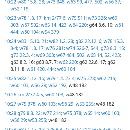
10:22
w80 15.8. 28;
w73 348;
w63 99,
477,
502;
w56 37;
w52 119
10:23
w78 1.8. 17;
km 2/77 6;
w75 511;
w73 326;
w69
303;
w67 502;
w65 14,
423;
w64 220;
g64 8.6. 10;
w61
444;
w60 104;
w54 379
10:24
w83 15.10. 21;
w82 1.2. 28;
g82 22.12. 6;
w78 15.3.
3-4;
w78 1.8. 17;
w76 281;
w74 526-7,
544;
g73 8.3. 15;
g73 22.3. 4;
w69 303;
w67 484,
502;
w65 14,
52,
423;
g63 8.2. 16;
g63 8.7. 7;
w62 220;
g62 22.6. 17;
g62
8.11. 8;
w61 420,
444;
w60 104
10:25
w82 1.12. 16;
w79 1.4. 23-4;
w75 378;
w62 215;
w60 103;
w56 29;
w52 192;
w48 182
10:26
km 2/77 4-5;
w60 103;
w48 182
10:27
w75 378;
w60 103;
w56 29;
w53 255;
w48 182
10:28
g79 8.8. 22;
w77 214;
w75 378;
w65 14;
w60 103;
w56 29;
w53 255;
w48 182
10:29
w82 1.12. 16;
g79 8.8. 22;
w77 214;
w75 378;
w73