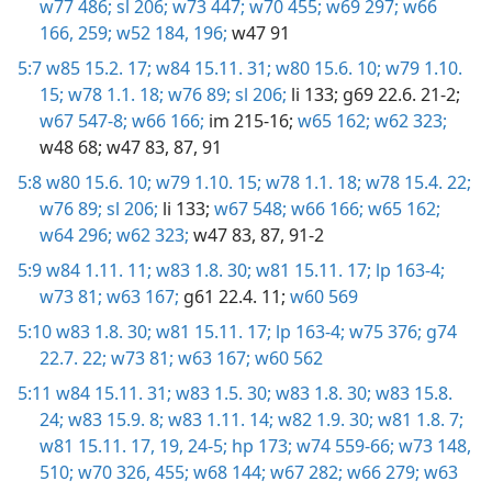
w77 486;
sl 206;
w73 447;
w70 455;
w69 297;
w66
166,
259;
w52 184,
196;
w47 91
5:7
w85 15.2. 17;
w84 15.11. 31;
w80 15.6. 10;
w79 1.10.
15;
w78 1.1. 18;
w76 89;
sl 206;
li 133;
g69 22.6. 21-2;
w67 547-8;
w66 166;
im 215-16;
w65 162;
w62 323;
w48 68;
w47 83,
87,
91
5:8
w80 15.6. 10;
w79 1.10. 15;
w78 1.1. 18;
w78 15.4. 22;
w76 89;
sl 206;
li 133;
w67 548;
w66 166;
w65 162;
w64 296;
w62 323;
w47 83,
87,
91-2
5:9
w84 1.11. 11;
w83 1.8. 30;
w81 15.11. 17;
lp 163-4;
w73 81;
w63 167;
g61 22.4. 11;
w60 569
5:10
w83 1.8. 30;
w81 15.11. 17;
lp 163-4;
w75 376;
g74
22.7. 22;
w73 81;
w63 167;
w60 562
5:11
w84 15.11. 31;
w83 1.5. 30;
w83 1.8. 30;
w83 15.8.
24;
w83 15.9. 8;
w83 1.11. 14;
w82 1.9. 30;
w81 1.8. 7;
w81 15.11. 17,
19,
24-5;
hp 173;
w74 559-66;
w73 148,
510;
w70 326,
455;
w68 144;
w67 282;
w66 279;
w63