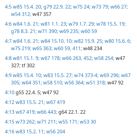
4:5
w85 15.4. 20;
g79 22.9. 22;
w75 24;
w73 79;
w66 27;
w54 312;
w47 357
4:6
w84 1.6. 21;
w81 1.1. 23;
w79 1.7. 29;
w78 15.5. 19;
g78 8.3. 21;
w71 390;
w69 235;
w60 59
4:7
w84 1.6. 21;
w84 15.10. 10;
w82 15.9. 25;
w80 15.6. 6;
w75 219;
w65 363;
w60 59,
411;
w48 234
4:8
w81 15.1. 9;
w67 178;
w66 263,
452;
w58 254;
w47
327;
tf 302
4:9
w85 15.4. 10;
w83 15.5. 27;
w74 373-4;
w69 296;
w67
305;
w64 351;
w58 510;
w56 364;
w51 318;
w47 92
4:10
g55 22.4. 5;
w47 92
4:12
w83 15.5. 21;
w67 419
4:13
w67 419;
w66 443;
g64 22.1. 22
4:15
w73 262;
w71 211;
w55 171;
w53 30
4:16
w83 15.2. 11;
w56 204