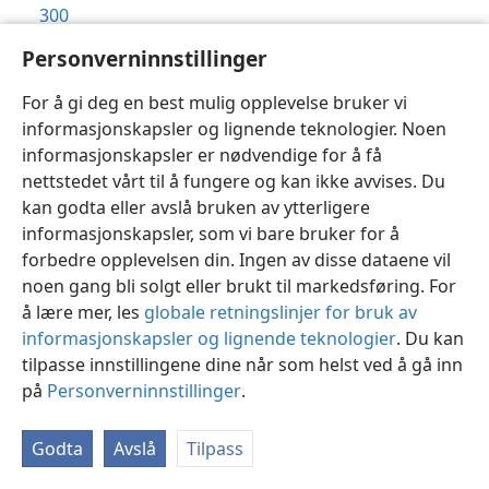
300
11:9
w68 528;
w64 351;
g64 8.3. 18;
w63 199;
ns 35;
g63
Personverninnstillinger
8.4. 22;
w61 199;
w51 300
For å gi deg en best mulig opplevelse bruker vi
11:10
rs 243;
w77 306;
w73 359;
li 245;
w64 351;
w62
informasjonskapsler og lignende teknologier. Noen
228;
w61 162;
w60 407;
el 157;
w52 95;
w49 265
informasjonskapsler er nødvendige for å få
11:11
w64 351;
w49 265
nettstedet vårt til å fungere og kan ikke avvises. Du
11:12
kan godta eller avslå bruken av ytterligere
g72 8.9. 10;
w66 223;
w64 351;
g63 8.4. 22;
w49
informasjonskapsler, som vi bare bruker for å
265
forbedre opplevelsen din. Ingen av disse dataene vil
11:13
uw 122;
w77 455;
w64 351;
w52 95
noen gang bli solgt eller brukt til markedsføring. For
11:14
w82 15.7. 20;
g79 8.8. 23;
w77 306;
yy 54-5;
w73
å lære mer, les
globale retningslinjer for bruk av
165,
321;
w69 262;
w67 298;
w64 351;
w52 128
informasjonskapsler og lignende teknologier
. Du kan
11:15
tilpasse innstillingene dine når som helst ved å gå inn
w82 15.7. 20;
yy 54-5;
w73 165,
321;
w69 262;
w64
på
351;
Personverninnstillinger
w62 228;
g61 22.11. 15;
.
el 159;
w49 266
11:16
w68 562;
w64 352;
w49 266
Godta
Avslå
Tilpass
11:18
w80 15.10. 31;
li 122