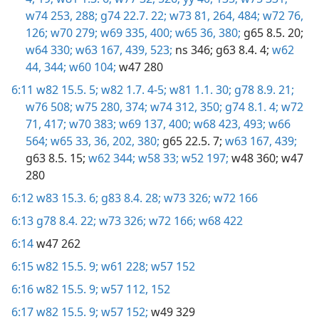
w74 253,
288;
g74 22.7. 22;
w73 81,
264,
484;
w72 76,
126;
w70 279;
w69 335,
400;
w65 36,
380;
g65 8.5. 20;
w64 330;
w63 167,
439,
523;
ns 346;
g63 8.4. 4;
w62
44,
344;
w60 104;
w47 280
6:11
w82 15.5. 5;
w82 1.7. 4-5;
w81 1.1. 30;
g78 8.9. 21;
w76 508;
w75 280,
374;
w74 312,
350;
g74 8.1. 4;
w72
71,
417;
w70 383;
w69 137,
400;
w68 423,
493;
w66
564;
w65 33,
36,
202,
380;
g65 22.5. 7;
w63 167,
439;
g63 8.5. 15;
w62 344;
w58 33;
w52 197;
w48 360;
w47
280
6:12
w83 15.3. 6;
g83 8.4. 28;
w73 326;
w72 166
6:13
g78 8.4. 22;
w73 326;
w72 166;
w68 422
6:14
w47 262
6:15
w82 15.5. 9;
w61 228;
w57 152
6:16
w82 15.5. 9;
w57 112,
152
6:17
w82 15.5. 9;
w57 152;
w49 329