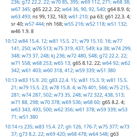
236;
g72 22.2. 22;
w70 85,
395;
w69 112,
271;
w68 38;
w67 345;
g65 22.2. 22;
w64 36,
90,
92,
540;
g64 8.9. 6;
w63 493;
ns 99,
132,
163;
w61 210;
pa 63;
g61 22.3. 4
;
sr 40;
w57 444;
nh 168;
w55 216;
w52 118;
w51 132;
w46 1.9. 8
10:12
w84 15.4. 12;
w81 15.5. 21;
w79 15.10. 16;
w77
141,
250;
w76 513;
w75 319,
437,
549;
ka 38;
w74 299,
348;
w73 37,
248;
kj 236;
w72 480,
548;
g72 22.2. 22;
w71 558;
w68 253;
w65 13;
g65 8.12. 22;
w64 92;
w62
342;
w61 403;
w60 318,
412;
w59 339;
w51 380
10:13
w83 15.9. 20;
g83 22.4. 15;
w81 15.3. 9;
w81 15.5.
21;
w79 15.5. 23;
w78 15.8. 4;
w76 401,
566;
w75 215,
281;
w74 287,
502;
w73 35,
248;
w72 322,
438,
513;
w71 88,
298;
w70 378;
w69 536;
w68 60;
g65 8.2. 4;
w63 343,
493,
500;
w62 356;
w61 378;
w59 339;
w53
71;
w51 380
10:14
rs 235;
w83 15.4. 27;
gh 126,
176-7;
w75 377;
w73
37;
g73 8.2. 22;
w69 420;
w68 478;
w64 548;
g63