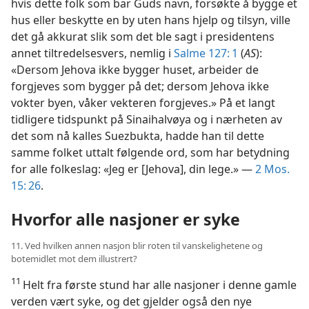
hvis dette folk som bar Guds navn, forsøkte å bygge et
hus eller beskytte en by uten hans hjelp og tilsyn, ville
det gå akkurat slik som det ble sagt i presidentens
annet tiltredelsesvers, nemlig i
Salme 127: 1
(
AS
):
«Dersom Jehova ikke bygger huset, arbeider de
forgjeves som bygger på det; dersom Jehova ikke
vokter byen, våker vekteren forgjeves.» På et langt
tidligere tidspunkt på Sinaihalvøya og i nærheten av
det som nå kalles Suezbukta, hadde han til dette
samme folket uttalt følgende ord, som har betydning
for alle folkeslag: «Jeg er [Jehova], din lege.» —
2 Mos.
15: 26
.
Hvorfor alle nasjoner er syke
11. Ved hvilken annen nasjon blir roten til vanskelighetene og
botemidlet mot dem illustrert?
11
Helt fra første stund har alle nasjoner i denne gamle
verden vært syke, og det gjelder også den nye