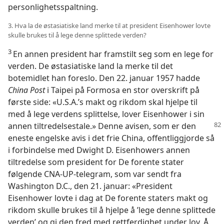
personlighetsspaltning.
3. Hva la de østasiatiske land merke til at president Eisenhower lovte
skulle brukes til å lege denne splittede verden?
3
En annen president har framstilt seg som en lege for
verden. De østasiatiske land la merke til det
botemidlet han foreslo. Den 22. januar 1957 hadde
China Post
i Taipei på Formosa en stor overskrift på
første side: «U.S.A.’s makt og rikdom skal hjelpe til
med å lege verdens splittelse, lover Eisenhower i sin
annen tiltredelsestale.» Denne avisen,
som er den
eneste engelske avis i det frie China, offentliggjorde så
i forbindelse med Dwight D. Eisenhowers annen
tiltredelse som president for De forente stater
følgende CNA-UP-telegram, som var sendt fra
Washington D.C., den 21. januar: «President
Eisenhower lovte i dag at De forente staters makt og
rikdom skulle brukes til å hjelpe å ’lege denne splittede
verden’ og gi den fred med rettferdighet under lov. Å