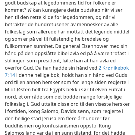
godt budskap at legedommens tid for folkene er
kommet?
Vi
kan kunngjøre dette budskap når vi ser
hen til den rette kilde for legedommen, og når vi
betrakter de hundretusener av mennesker av alle
folkeslag som allerede har mottatt det legende middel
og som er på vei til fullstendig helbredelse og
fullkommen sunnhet. Da general Eisenhower med sin
hånd på den oppslåtte bibel avla ed på å være trofast i
stillingen som president, følte han at han avla ed
overfor Gud. Da han hadde sin hånd ved
2 Krønikebok
7: 14
i denne hellige bok, holdt han sin hånd ved Guds
ord til en annen hersker som for lenge siden regjerte i
Midt-Østen helt fra Egypts bekk i sør til elven Eufrat i
nord, et område som det bodde mange forskjellige
folkeslag i. Gud uttalte disse ord til den viseste hersker
i fortiden, kong Salomo, Davids sønn, som regjerte i
den hellige stad Jerusalem flere århundrer før
buddhismen og konfusianismen oppsto. Kong
Salomos land var da i en sunn tilstand, for det hadde