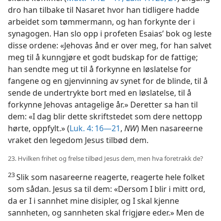
dro han tilbake til Nasaret hvor han tidligere hadde
arbeidet som tømmermann, og han forkynte der i
synagogen. Han slo opp i profeten Esaias’ bok og leste
disse ordene: «Jehovas ånd er over meg, for han salvet
meg til å kunngjøre et godt budskap for de fattige;
han sendte meg ut til å forkynne en løslatelse for
fangene og en gjenvinning av synet for de blinde, til å
sende de undertrykte bort med en løslatelse, til å
forkynne Jehovas antagelige år.» Deretter sa han til
dem: «I dag blir dette skriftstedet som dere nettopp
hørte, oppfylt.» (
Luk. 4: 16—21
,
NW
) Men nasareerne
vraket den legedom Jesus tilbød dem.
23. Hvilken frihet og frelse tilbød Jesus dem, men hva foretrakk de?
23
Slik som nasareerne reagerte, reagerte hele folket
som sådan. Jesus sa til dem: «Dersom I blir i mitt ord,
da er I i sannhet mine disipler, og I skal kjenne
sannheten, og sannheten skal frigjøre eder.» Men de