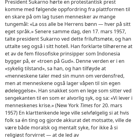
President Sukarno hørte en protestantisk prest
komme med følgende oppfordring fra plattformen til
en skare på om lag tusen mennesker av mange
tungemål: «La oss alle be Herrens bønn — hver på sitt
eget språk.» Senere samme dag, den 17. mars 1957,
talte president Sukarno ved dette friluftsmøte, og han
uttalte seg også i sitt hotell. Han forklarte tilhørerne at
et av de fem filosofiske prinsipper som Indonesia
bygger på, er «troen på Gud». Denne verden er i en
«sykelig tilstand», sa han, og han tilføyde at
«menneskene taler med sin munn om verdensfred,
men at menneskene også lager våpen til sin egen
ødeleggelse». Han snakket som en lege som sitter ved
sengekanten til en som er alvorlig syk, og sa: «Vi lever i
menneskenes krise.» (New York
Times
for 20. mars
1957) En klarttenkende lege ville selvfølgelig si at hvis
folk sa én ting og gjorde akkurat det motsatte, ville de
være både moralsk og mentalt syke, for ikke å si
religiøst forvirret — at de led av