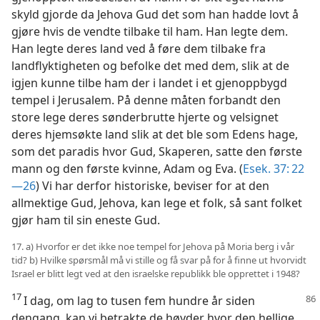
skyld gjorde da Jehova Gud det som han hadde lovt å
gjøre hvis de vendte tilbake til ham. Han legte dem.
Han legte deres land ved å føre dem tilbake fra
landflyktigheten og befolke det med dem, slik at de
igjen kunne tilbe ham der i landet i et gjenoppbygd
tempel i Jerusalem. På denne måten forbandt den
store lege deres sønderbrutte hjerte og velsignet
deres hjemsøkte land slik at det ble som Edens hage,
som det paradis hvor Gud, Skaperen, satte den første
mann og den første kvinne, Adam og Eva. (
Esek. 37: 22
—26
) Vi har derfor historiske, beviser for at den
allmektige Gud, Jehova, kan lege et folk, så sant folket
gjør ham til sin eneste Gud.
17. a) Hvorfor er det ikke noe tempel for Jehova på Moria berg i vår
tid? b) Hvilke spørsmål må vi stille og få svar på for å finne ut hvorvidt
Israel er blitt legt ved at den israelske republikk ble opprettet i 1948?
17
I dag, om lag to tusen fem hundre år siden
dengang, kan vi betrakte de høyder hvor den hellige