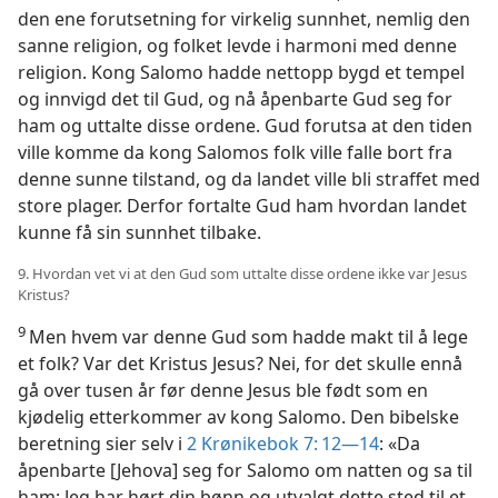
den ene forutsetning for virkelig sunnhet, nemlig den
sanne religion, og folket levde i harmoni med denne
religion. Kong Salomo hadde nettopp bygd et tempel
og innvigd det til Gud, og nå åpenbarte Gud seg for
ham og uttalte disse ordene. Gud forutsa at den tiden
ville komme da kong Salomos folk ville falle bort fra
denne sunne tilstand, og da landet ville bli straffet med
store plager. Derfor fortalte Gud ham hvordan landet
kunne få sin sunnhet tilbake.
9. Hvordan vet vi at den Gud som uttalte disse ordene ikke var Jesus
Kristus?
9
Men hvem var denne Gud som hadde makt til å lege
et folk? Var det Kristus Jesus? Nei, for det skulle ennå
gå over tusen år før denne Jesus ble født som en
kjødelig etterkommer av kong Salomo. Den bibelske
beretning sier selv i
2 Krønikebok 7: 12—14
: «Da
åpenbarte [Jehova] seg for Salomo om natten og sa til
ham: Jeg har hørt din bønn og utvalgt dette sted til et