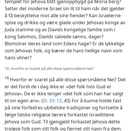
templet for Jehova blitt gjenoppbygd på Moria berg?
Setter det moderne Israel sin lit til ham når det gjelder
å få beskyttelse mot alle sine fiender? Kan israelerne
spise og drikke og være glade under Jehovas konge av
Juda stamme og av Davids kongelige familie som i
kong Salomos, Davids salvede sønns, dager?
Blomstrer deres land som Edens hage? Er de lykkelige
som Jehovas folk, og bærer de hans hellige navn som
hans vitner?
18. Hvorfor er svaret på alle disse spørsmålene Nei?
18
Hvorfor er svaret på alle disse spørsmålene Nei? Det
er det fordi de i dag ikke er «det folk hvis Gud er
Jehova». De er ikke lenger «det folk som han har valgt
til sin egen arv». (
Sl. 33: 12
,
AS
) For å kunne holde fast
på sine forfedres ubibelske tradisjoner og fortsette å
følge falske religiøse lærere forkastet israelittene
Jehova som Gud. Til gjengjeld forkastet Jehova dette
troløse folk som sitt folk og fjernet sitt navn fra dem.