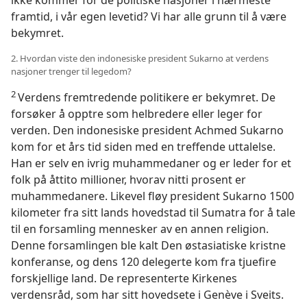
ikke kommer for de politiske nasjoner i nærmeste
framtid, i vår egen levetid? Vi har alle grunn til å være
bekymret.
2. Hvordan viste den indonesiske president Sukarno at verdens
nasjoner trenger til legedom?
2
Verdens fremtredende politikere er bekymret. De
forsøker å opptre som helbredere eller leger for
verden. Den indonesiske president Achmed Sukarno
kom for et års tid siden med en treffende uttalelse.
Han er selv en ivrig muhammedaner og er leder for et
folk på åttito millioner, hvorav nitti prosent er
muhammedanere. Likevel fløy president Sukarno 1500
kilometer fra sitt lands hovedstad til Sumatra for å tale
til en forsamling mennesker av en annen religion.
Denne forsamlingen ble kalt Den østasiatiske kristne
konferanse, og dens 120 delegerte kom fra tjuefire
forskjellige land. De representerte Kirkenes
verdensråd, som har sitt hovedsete i Genève i Sveits.