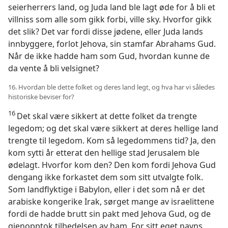
seierherrers land, og Juda land ble lagt øde for å bli et
villniss som alle som gikk forbi, ville sky. Hvorfor gikk
det slik? Det var fordi disse jødene, eller Juda lands
innbyggere, forlot Jehova, sin stamfar Abrahams Gud.
Når de ikke hadde ham som Gud, hvordan kunne de
da vente å bli velsignet?
16. Hvordan ble dette folket og deres land legt, og hva har vi således
historiske beviser for?
16
Det skal være sikkert at dette folket da trengte
legedom; og det skal være sikkert at deres hellige land
trengte til legedom. Kom så legedommens tid? Ja, den
kom sytti år etterat den hellige stad Jerusalem ble
ødelagt. Hvorfor kom den? Den kom fordi Jehova Gud
dengang ikke forkastet dem som sitt utvalgte folk.
Som landflyktige i Babylon, eller i det som nå er det
arabiske kongerike Irak, sørget mange av israelittene
fordi de hadde brutt sin pakt med Jehova Gud, og de
gjenopptok tilbedelsen av ham. For sitt eget navns