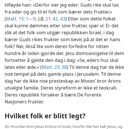
tilføyde han: «Derfor sier jeg eder: Guds rike skal tas
fra eder og gis til et folk som bærer dets frukter.»
(
Matt. 15: 1—9
,
LB;
21: 42, 43
) Etter som dette folket
skal kunne dømmes etter sine frukter, spør vi: Er det
slik at det folk som utgjør republikken Israel, i dag
bærer Guds rikes frukter som bevis på at det er hans
folk? Nei, likså lite som deres forfedre for nitten
hundre år siden gjorde det. Jesu domsavsigelse til dem
fortsetter å gjelde den dag i dag: «Se, eders hus skal
lates eder øde.» (
Matt. 23: 38
) Til denne dag har de ikke
noe tempel på dets gamle plass i Jerusalem. Til denne
dag har de ikke noe presteskap av Moses’ bror Arons
utvalgte familie. Deres styreform er ikke et teokrati.
Deres republikk forsøker å bære De Forente
Nasjoners frukter.
Hvilket folk er blitt legt?
20. Hvordan kom Jesus Kristus til Israel, hvorfor ble han kalt Jesus, og