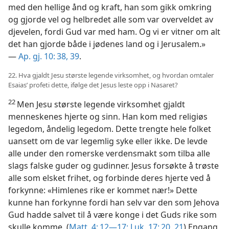
med den hellige ånd og kraft, han som gikk omkring
og gjorde vel og helbredet alle som var overveldet av
djevelen, fordi Gud var med ham. Og vi er vitner om alt
det han gjorde både i jødenes land og i Jerusalem.»
—
Ap. gj. 10: 38, 39
.
22. Hva gjaldt Jesu største legende virksomhet, og hvordan omtaler
Esaias’ profeti dette, ifølge det Jesus leste opp i Nasaret?
22
Men Jesu største legende virksomhet gjaldt
menneskenes hjerte og sinn. Han kom med religiøs
legedom, åndelig legedom. Dette trengte hele folket
uansett om de var legemlig syke eller ikke. De levde
alle under den romerske verdensmakt som tilba alle
slags falske guder og gudinner. Jesus forsøkte å trøste
alle som elsket frihet, og forbinde deres hjerte ved å
forkynne: «Himlenes rike er kommet nær!» Dette
kunne han forkynne fordi han selv var den som Jehova
Gud hadde salvet til å være konge i det Guds rike som
skulle komme. (
Matt. 4: 12—17;
Luk. 17: 20, 21
) Engang