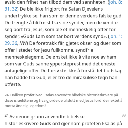
avslo den frihet han tilbød dem ved sannheten. (
Joh. 8:
31, 32
) De ble ikke frigjort fra Satan Djevelens
undertrykkelse, han som er denne verdens falske gud.
De trengte å bli frelst fra sine synder, men de vendte
seg bort fra Jesus, som ble et menneskelig offer for
synder, «Guds Lam som tar bort verdens synd». (
Joh. 1:
29,
36
,
NW
) De foretrakk får, gjeter, okser og duer som
offer i stedet for Jesu fullkomne, syndfrie
menneskelegeme. De ønsket ikke å vite noe av ham
som var Guds sanne yppersteprest med det eneste
antagelige offer. De forsøkte ikke å forstå det budskap
han hadde fra Gud, eller tro de mirakuløse tegn han
utførte.
24. Hvilken profeti ved Esaias anvendte bibelske historieskrivere på
disse israelittene og hva gjorde de til slutt med Jesus fordi de nektet å
motta åndelig legedom?
24
Av denne grunn anvendte bibelske
historieskrivere Guds ord gjennom profeten Esaias på