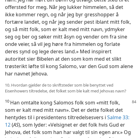
offersted for meg. Når jeg lukker himmelen, så det
ikke kommer regn, og når jeg byr gresshopper å
fortære landet, og når jeg sender pest iblant mitt folk,
og så mitt folk, som er kalt med mitt navn, ydmyker
seg og ber og søker mitt åsyn og vender om fra sine
onde veier, så vil jeg høre fra himmelen og forlate
deres synd og lege deres land.» Med inspirert
autoritet sier Bibelen at den som kom med et slikt
trøsterikt løfte til kong Salomo, var den Gud som alene
har navnet Jehova.
10. Hvordan gjelder de to skriftsteder som ble benyttet ved
Eisenhowers tiltredelse, det folket som ble kalt med Jehovas navn?
10
Han omtalte kong Salomos folk som
«mitt folk,
som er kalt med mitt navn». Det er dette folket det
hentydes til i presidentens tiltredelsesvers i
Salme 33:
12
(
AS
), som lyder: «Velsignet er det folk hvis Gud er
Jehova, det folk som han har valgt til sin egen arv.» Og