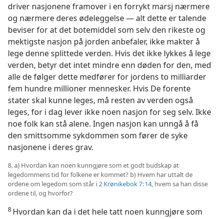
driver nasjonene framover i en forrykt marsj nærmere
og nærmere deres ødeleggelse — alt dette er talende
beviser for at det botemiddel som selv den rikeste og
mektigste nasjon på jorden anbefaler, ikke makter å
lege denne splittede verden. Hvis det ikke lykkes å lege
verden, betyr det intet mindre enn døden for den, med
alle de følger dette medfører for jordens to milliarder
fem hundre millioner mennesker. Hvis De forente
stater skal kunne leges, må resten av verden også
leges, for i dag lever ikke noen nasjon for seg selv. Ikke
noe folk kan stå alene. Ingen nasjon kan unngå å få
den smittsomme sykdommen som fører de syke
nasjonene i deres grav.
8. a) Hvordan kan noen kunngjøre som et godt budskap at
legedommens tid for folkene er kommet? b) Hvem har uttalt de
ordene om legedom som står i
2 Krønikebok 7: 14
, hvem sa han disse
ordene til, og hvorfor?
8
Hvordan kan da i det hele tatt noen kunngjøre som