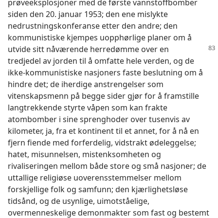
prøveeksplosjoner med de første vannstoffbomber
siden den 20. januar 1953; den ene mislykte
nedrustningskonferanse etter den andre; den
kommunistiske kjempes uopphørlige planer om å
utvide sitt nåværende
herredømme over en
tredjedel av jorden til å omfatte hele verden, og de
ikke-kommunistiske nasjoners faste beslutning om å
hindre det; de iherdige anstrengelser som
vitenskapsmenn på begge sider gjør for å framstille
langtrekkende styrte våpen som kan frakte
atombomber i sine sprenghoder over tusenvis av
kilometer, ja, fra et kontinent til et annet, for å nå en
fjern fiende med forferdelig, vidstrakt ødeleggelse;
hatet, misunnelsen, mistenksomheten og
rivaliseringen mellom både store og små nasjoner; de
uttallige religiøse uoverensstemmelser mellom
forskjellige folk og samfunn; den kjærlighetsløse
tidsånd, og de usynlige, uimotståelige,
overmenneskelige demonmakter som fast og bestemt