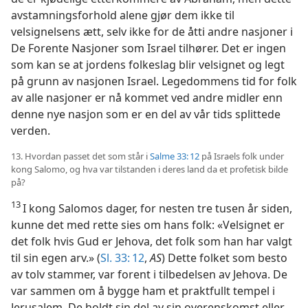
avstamningsforhold alene gjør dem ikke til
velsignelsens ætt, selv ikke for de åtti andre nasjoner i
De Forente Nasjoner som Israel tilhører. Det er ingen
som kan se at jordens folkeslag blir velsignet og legt
på grunn av nasjonen Israel. Legedommens tid for folk
av alle nasjoner er nå kommet ved andre midler enn
denne nye nasjon som er en del av vår tids splittede
verden.
13. Hvordan passet det som står i
Salme 33: 12
på Israels folk under
kong Salomo, og hva var tilstanden i deres land da et profetisk bilde
på?
13
I kong Salomos dager, for nesten tre tusen år siden,
kunne det med rette sies om hans folk: «Velsignet er
det folk hvis Gud er Jehova, det folk som han har valgt
til sin egen arv.» (
Sl. 33: 12
,
AS
) Dette folket som besto
av tolv stammer, var forent i tilbedelsen av Jehova. De
var sammen om å bygge ham et praktfullt tempel i
Jerusalem. De holdt sin del av sin overenskomst eller