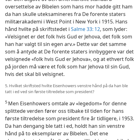
oversettelse av Bibelen som hans mor hadde gitt ham
da han skulle uteksamineres fra De forente staters
militærakademi i West Point i New York i 1915. Hans
hånd hvilte på skriftstedet i
Salme 33: 12
, som lyder:
«Velsignet er det folk hvis Gud er Jehova, det folk som
han har valgt til sin egen arv.» Dette var det samme
som å antyde at De forente staters innbyggere var det
velsignede «folk hvis Gud er Jehova», og at ethvert folk
på jorden må være et folk som har Jehova til sin Gud,
hvis det skal bli velsignet.
5. Hvilket skriftsted hvilte Eisenhowers venstre hånd på da han ble
tatt i ed ved sin første tiltredelse som president?
5
Men Eisenhowers omtale av «legedom» for denne
splittede verden fører oss tilbake til tiden for hans
første tiltredelse som president fire år tidligere, i 1953.
Da han dengang ble tatt i ed, holdt han sin venstre
hånd på to eksemplarer av Bibelen. Det ene