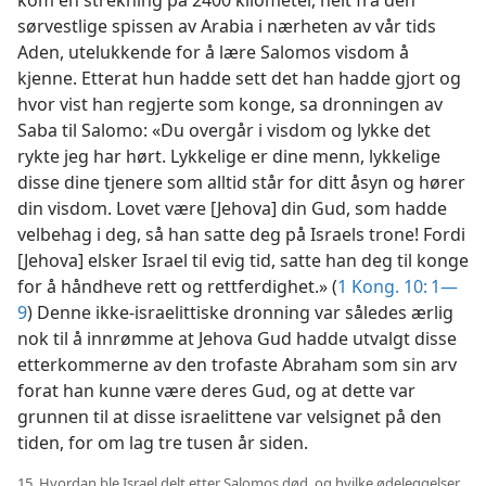
sørvestlige spissen av Arabia i nærheten av vår tids
Aden, utelukkende for å lære Salomos visdom å
kjenne. Etterat hun hadde sett det han hadde gjort og
hvor vist han regjerte som konge, sa dronningen av
Saba til Salomo: «Du overgår i visdom og lykke det
rykte jeg har hørt. Lykkelige er dine menn, lykkelige
disse dine tjenere som alltid står for ditt åsyn og hører
din visdom. Lovet være [Jehova] din Gud, som hadde
velbehag i deg, så han satte deg på Israels trone! Fordi
[Jehova] elsker Israel til evig tid, satte han deg til konge
for å håndheve rett og rettferdighet.» (
1 Kong. 10: 1—
9
) Denne ikke-israelittiske dronning var således ærlig
nok til å innrømme at Jehova Gud hadde utvalgt disse
etterkommerne av den trofaste Abraham som sin arv
forat han kunne være deres Gud, og at dette var
grunnen til at disse israelittene var velsignet på den
tiden, for om lag tre tusen år siden.
15. Hvordan ble Israel delt etter Salomos død, og hvilke ødeleggelser