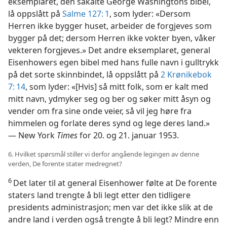
eksemplaret, den såkalte George Washingtons bibel,
lå oppslått på
Salme 127: 1
, som lyder: «Dersom
Herren ikke bygger huset, arbeider de forgjeves som
bygger på det; dersom Herren ikke vokter byen, våker
vekteren forgjeves.» Det andre eksemplaret, general
Eisenhowers egen bibel med hans fulle navn i gulltrykk
på det sorte skinnbindet, lå oppslått på
2 Krønikebok
7: 14
, som lyder: «[Hvis] så mitt folk, som er kalt med
mitt navn, ydmyker seg og ber og søker mitt åsyn og
vender om fra sine onde veier, så vil jeg høre fra
himmelen og forlate deres synd og lege deres land.»
— New York
Times
for 20. og 21. januar 1953.
6. Hvilket spørsmål stiller vi derfor angående legingen av denne
verden, De forente stater medregnet?
6
Det later til at general Eisenhower følte at De forente
staters land trengte å bli legt etter den tidligere
presidents administrasjon; men var det ikke slik at de
andre land i verden også trengte å bli legt? Mindre enn