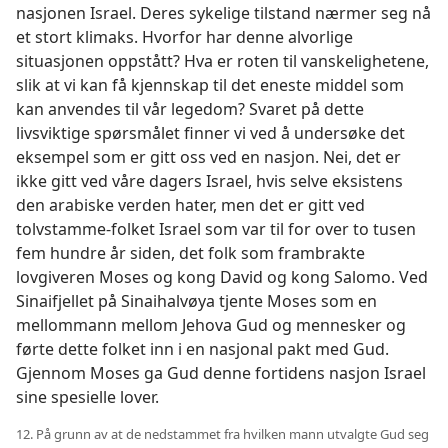
nasjonen Israel. Deres sykelige tilstand nærmer seg nå
et stort klimaks. Hvorfor har denne alvorlige
situasjonen oppstått? Hva er roten til vanskelighetene,
slik at vi kan få kjennskap til det eneste middel som
kan anvendes til vår legedom? Svaret på dette
livsviktige spørsmålet finner vi ved å undersøke det
eksempel som er gitt oss ved en nasjon. Nei, det er
ikke gitt ved våre dagers Israel, hvis selve eksistens
den arabiske verden hater, men det er gitt ved
tolvstamme-folket Israel som var til for over to tusen
fem hundre år siden, det folk som frambrakte
lovgiveren Moses og kong David og kong Salomo. Ved
Sinaifjellet på Sinaihalvøya tjente Moses som en
mellommann mellom Jehova Gud og mennesker og
førte dette folket inn i en nasjonal pakt med Gud.
Gjennom Moses ga Gud denne fortidens nasjon Israel
sine spesielle lover.
12. På grunn av at de nedstammet fra hvilken mann utvalgte Gud seg