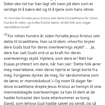
Siden den tid har han lagt sitt navn på dem som er
verdige til å bære det og til å tjene som hans vitner.
19. Hvordan fortalte Jesus Kristus selv dette til israelittene for nitten
hundre år siden, og hvilke frukter bærer nå det folk som utgjør
republikken Israel?
19
For nitten hundre år siden fortalte Jesus Kristus selv
dette til israelittene. Han sa til dem: «Hvorfor bryter
dere Guds bud for deres overleverings skyld? . . . Ja,
dere har satt Guds ord ut av kraft for deres
overleverings skyld. Hyklere, som dere er! Rett har
Esaias profetert om dere, når han sier: ’Dette folk ærer
meg med lebene, men deres hjerte er langt borte fra
meg. Forgjeves dyrker de meg, for lærdommene som
de lærer, er menneskebud.’» Og noen få dager før
disse israelittene drepte Jesus Kristus av hensyn til sine
menneskelagde overleveringer, sa han til dem at de
hadde forkastet den lovte etterkommer av kong
David, som Jehova Gud hadde salvet og sendt, og så