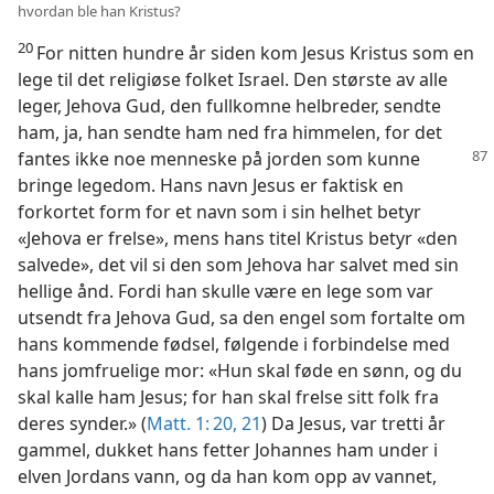
hvordan ble han Kristus?
20
For nitten hundre år siden kom Jesus Kristus som en
lege til det religiøse folket Israel. Den største av alle
leger, Jehova Gud, den fullkomne helbreder, sendte
ham, ja, han sendte ham ned fra himmelen, for det
fantes
ikke noe menneske på jorden som kunne
bringe legedom. Hans navn Jesus er faktisk en
forkortet form for et navn som i sin helhet betyr
«Jehova er frelse», mens hans titel Kristus betyr «den
salvede», det vil si den som Jehova har salvet med sin
hellige ånd. Fordi han skulle være en lege som var
utsendt fra Jehova Gud, sa den engel som fortalte om
hans kommende fødsel, følgende i forbindelse med
hans jomfruelige mor: «Hun skal føde en sønn, og du
skal kalle ham Jesus; for han skal frelse sitt folk fra
deres synder.» (
Matt. 1: 20, 21
) Da Jesus, var tretti år
gammel, dukket hans fetter Johannes ham under i
elven Jordans vann, og da han kom opp av vannet,