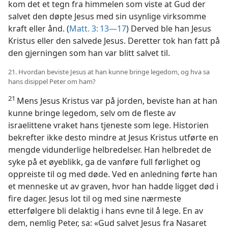
kom det et tegn fra himmelen som viste at Gud der
salvet den døpte Jesus med sin usynlige virksomme
kraft eller ånd. (
Matt. 3: 13—17
) Derved ble han Jesus
Kristus eller den salvede Jesus. Deretter tok han fatt på
den gjerningen som han var blitt salvet til.
21. Hvordan beviste Jesus at han kunne bringe legedom, og hva sa
hans disippel Peter om ham?
21
Mens Jesus Kristus var på jorden, beviste han at han
kunne bringe legedom, selv om de fleste av
israelittene vraket hans tjeneste som lege. Historien
bekrefter ikke desto mindre at Jesus Kristus utførte en
mengde vidunderlige helbredelser. Han helbredet de
syke på et øyeblikk, ga de vanføre full førlighet og
oppreiste til og med døde. Ved en anledning førte han
et menneske ut av graven, hvor han hadde ligget død i
fire dager. Jesus lot til og med sine nærmeste
etterfølgere bli delaktig i hans evne til å lege. En av
dem, nemlig Peter, sa: «Gud salvet Jesus fra Nasaret