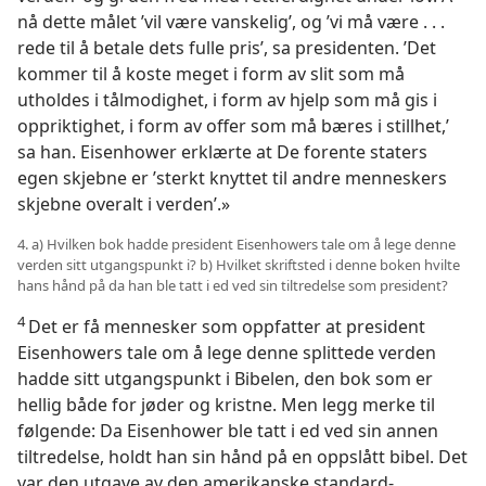
nå dette målet ’vil være vanskelig’, og ’vi må være . . .
rede til å betale dets fulle pris’, sa presidenten. ’Det
kommer til å koste meget i form av slit som må
utholdes i tålmodighet, i form av hjelp som må gis i
oppriktighet, i form av offer som må bæres i stillhet,’
sa han. Eisenhower erklærte at De forente staters
egen skjebne er ’sterkt knyttet til andre menneskers
skjebne overalt i verden’.»
4. a) Hvilken bok hadde president Eisenhowers tale om å lege denne
verden sitt utgangspunkt i? b) Hvilket skriftsted i denne boken hvilte
hans hånd på da han ble tatt i ed ved sin tiltredelse som president?
4
Det er få mennesker som oppfatter at president
Eisenhowers tale om å lege denne splittede verden
hadde sitt utgangspunkt i Bibelen, den bok som er
hellig både for jøder og kristne. Men legg merke til
følgende: Da Eisenhower ble tatt i ed ved sin annen
tiltredelse, holdt han sin hånd på en oppslått bibel. Det
var den utgave av den amerikanske standard-