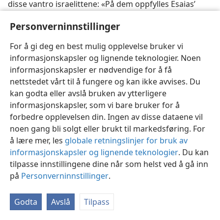
disse vantro israelittene: «På dem oppfylles Esaias’
spådom, som sier: I skal høre og høre og ikke forstå,
Personverninnstillinger
og se og se og ikke skjelne; for dette folks hjerte er
sløvet, og med ørene hører de tungt, og sine øyne
For å gi deg en best mulig opplevelse bruker vi
lukker de, forat de ikke skal se med øynene og høre
informasjonskapsler og lignende teknologier. Noen
med ørene og forstå med hjertet og omvende seg, så
informasjonskapsler er nødvendige for å få
jeg kunne få lege dem.» (
Matt. 13: 14, 15;
Joh. 12: 39, 40;
nettstedet vårt til å fungere og kan ikke avvises. Du
Ap. gj. 28: 24—28
) Fordi de nektet å motta åndelig
kan godta eller avslå bruken av ytterligere
legedom gjennom Guds Sønn, var de dømt til å dø
informasjonskapsler, som vi bare bruker for å
åndelig. Det var derfor de i sin åndelig syke tilstand til
forbedre opplevelsen din. Ingen av disse dataene vil
slutt tok livet av ham på en torturpel i året 33.
noen gang bli solgt eller brukt til markedsføring. For
å lære mer, les
globale retningslinjer for bruk av
25. Hvordan kan det ha seg at legedommens tid for folkene nå er
kommet, og hvordan kan alle folkeslag la seg advare av det som
informasjonskapsler og lignende teknologier
. Du kan
hendte de israelitter som nektet å anerkjenne Jesus Kristus som lege?
tilpasse innstillingene dine når som helst ved å gå inn
25
på
Personverninnstillinger
.
Men Jehovas store lege lever igjen! Det er grunnen
til at legedommens tid for folkene er kommet, for han
lever nå med all makt i himmel og på jord som
Godta
Avslå
Tilpass
Abrahams ætt, som det ble lovt at velsignelsen skulle