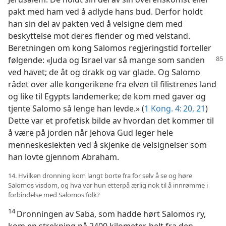
pakt med ham ved å adlyde hans bud. Derfor holdt
han sin del av pakten ved å velsigne dem med
beskyttelse mot deres fiender og med velstand.
Beretningen om kong Salomos regjeringstid forteller
følgende: «Juda og
Israel var så mange som sanden
ved havet; de åt og drakk og var glade. Og Salomo
rådet over alle kongerikene fra elven til filistrenes land
og like til Egypts landemerke; de kom med gaver og
tjente Salomo så lenge han levde.» (
1 Kong. 4: 20, 21
)
Dette var et profetisk bilde av hvordan det kommer til
å være på jorden når Jehova Gud leger hele
menneskeslekten ved å skjenke de velsignelser som
han lovte gjennom Abraham.
14. Hvilken dronning kom langt borte fra for selv å se og høre
Salomos visdom, og hva var hun etterpå ærlig nok til å innrømme i
forbindelse med Salomos folk?
14
Dronningen av Saba, som hadde hørt Salomos ry,
kom en strekning på 2400 kilometer, helt fra den