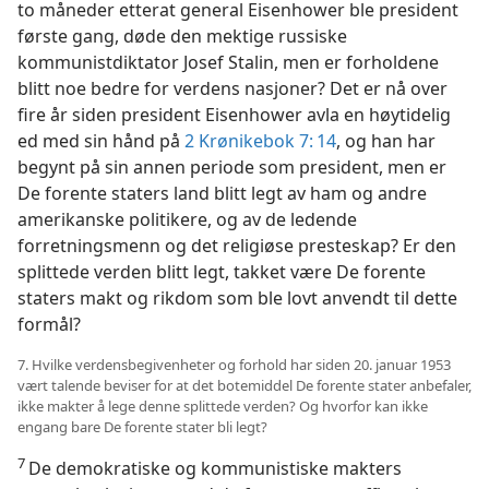
to måneder etterat general Eisenhower ble president
første gang, døde den mektige russiske
kommunistdiktator Josef Stalin, men er forholdene
blitt noe bedre for verdens nasjoner? Det er nå over
fire år siden president Eisenhower avla en høytidelig
ed med sin hånd på
2 Krønikebok 7: 14
, og han har
begynt på sin annen periode som president, men er
De forente staters land blitt legt av ham og andre
amerikanske politikere, og av de ledende
forretningsmenn og det religiøse presteskap? Er den
splittede verden blitt legt, takket være De forente
staters makt og rikdom som ble lovt anvendt til dette
formål?
7. Hvilke verdensbegivenheter og forhold har siden 20. januar 1953
vært talende beviser for at det botemiddel De forente stater anbefaler,
ikke makter å lege denne splittede verden? Og hvorfor kan ikke
engang bare De forente stater bli legt?
7
De demokratiske og kommunistiske makters