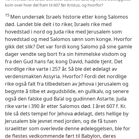
kom over hver del fram til 607 før Kristus, og hvorfor?
15
Men undersøk Israels historie etter kong Salomos
død. Landet ble delt i to riker, Israels rike med
hovedstad i nord og Juda rike med Jerusalem som
hovedstad og med Salomos sønn som konge. Hvorfor
gikk det slik? Det var fordi kong Salomo på sine gamle
dager vendte seg bort fra sin himmelske visdom og
fra den Gud hans far, kong David, hadde tjent. Det
nordlige rike varte i 257 år. Så ble det ødelagt av
verdensmakten Assyria. Hvorfor? Fordi det nordlige
rike også falt fra tilbedelsen av Jehova i Jerusalem og
begynte å tilbe et avgudsbilde, en gullkalv, og senere
også den falske gud Ba’al og gudinnen Astarte. Juda
rike varte i 390 år etter Salomos død. I året 607 f. Kr.
ble så dets tempel for Jehova ødelagt, dets hellige by
Jerusalem ble jevnet med jorden, og de få tusen
israelitter som overlevde denne ødeleggelsen, ble for
de flestes vedkommende ført til Babylon, deres