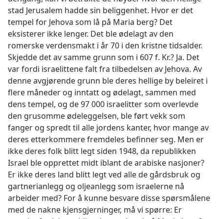
stad Jerusalem hadde sin beliggenhet. Hvor er det
tempel for Jehova som lå på Maria berg? Det
eksisterer ikke lenger. Det ble ødelagt av den
romerske verdensmakt i år 70 i den kristne tidsalder.
Skjedde det av samme grunn som i 607 f. Kr.? Ja. Det
var fordi israelittene falt fra tilbedelsen av Jehova. Av
denne avgjørende grunn ble deres hellige by beleiret i
flere måneder og inntatt og ødelagt, sammen med
dens tempel, og de 97 000 israelitter som overlevde
den grusomme ødeleggelsen, ble ført vekk som
fanger og spredt til alle jordens kanter, hvor mange av
deres etterkommere fremdeles befinner seg. Men er
ikke deres folk blitt legt siden 1948, da republikken
Israel ble opprettet midt iblant de arabiske nasjoner?
Er ikke deres land blitt legt ved alle de gårdsbruk og
gartnerianlegg og oljeanlegg som israelerne nå
arbeider med? For å kunne besvare disse spørsmålene
med de nakne kjensgjerninger, må vi spørre: Er