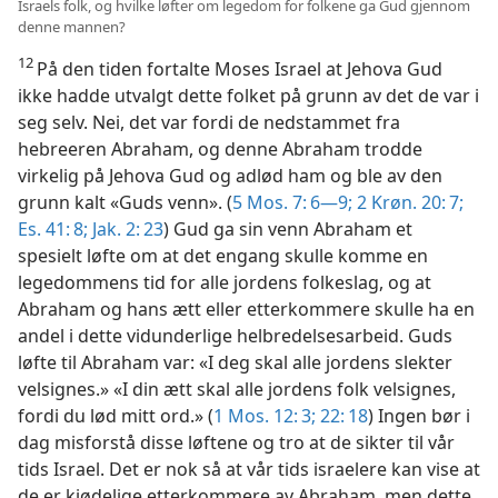
Israels folk, og hvilke løfter om legedom for folkene ga Gud gjennom
denne mannen?
12
På den tiden fortalte Moses Israel at Jehova Gud
ikke hadde utvalgt dette folket på grunn av det de var i
seg selv. Nei, det var fordi de nedstammet fra
hebreeren Abraham, og denne Abraham trodde
virkelig på Jehova Gud og adlød ham og ble av den
grunn kalt «Guds venn». (
5 Mos. 7: 6—9;
2 Krøn. 20: 7;
Es. 41: 8;
Jak. 2: 23
) Gud ga sin venn Abraham et
spesielt løfte om at det engang skulle komme en
legedommens tid for alle jordens folkeslag, og at
Abraham og hans ætt eller etterkommere skulle ha en
andel i dette vidunderlige helbredelsesarbeid. Guds
løfte til Abraham var: «I deg skal alle jordens slekter
velsignes.» «I din ætt skal alle jordens folk velsignes,
fordi du lød mitt ord.» (
1 Mos. 12: 3;
22: 18
) Ingen bør i
dag misforstå disse løftene og tro at de sikter til vår
tids Israel. Det er nok så at vår tids israelere kan vise at
de er kjødelige etterkommere av Abraham, men dette