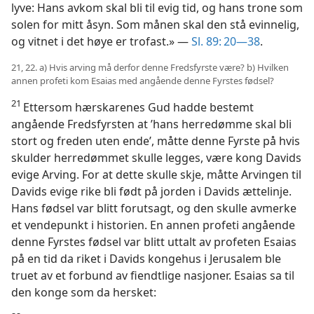
lyve: Hans avkom skal bli til evig tid, og hans trone som
solen for mitt åsyn. Som månen skal den stå evinnelig,
og vitnet i det høye er trofast.» —
Sl. 89: 20—38
.
21, 22. a) Hvis arving må derfor denne Fredsfyrste være? b) Hvilken
annen profeti kom Esaias med angående denne Fyrstes fødsel?
21
Ettersom hærskarenes Gud hadde bestemt
angående Fredsfyrsten at ’hans herredømme skal bli
stort og freden uten ende’, måtte denne Fyrste på hvis
skulder herredømmet skulle legges, være kong Davids
evige Arving. For at dette skulle skje, måtte Arvingen til
Davids evige rike bli født på jorden i Davids ættelinje.
Hans fødsel var blitt forutsagt, og den skulle avmerke
et vendepunkt i historien. En annen profeti angående
denne Fyrstes fødsel var blitt uttalt av profeten Esaias
på en tid da riket i Davids kongehus i Jerusalem ble
truet av et forbund av fiendtlige nasjoner. Esaias sa til
den konge som da hersket: