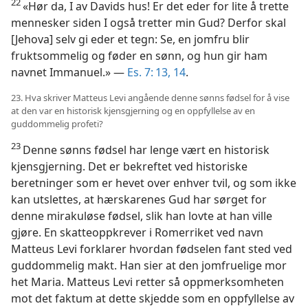
22
«Hør da, I av Davids hus! Er det eder for lite å trette
mennesker siden I også tretter min Gud? Derfor skal
[Jehova] selv gi eder et tegn: Se, en jomfru blir
fruktsommelig og føder en sønn, og hun gir ham
navnet Immanuel.» —
Es. 7: 13, 14
.
23. Hva skriver Matteus Levi angående denne sønns fødsel for å vise
at den var en historisk kjensgjerning og en oppfyllelse av en
guddommelig profeti?
23
Denne sønns fødsel har lenge vært en historisk
kjensgjerning. Det er bekreftet ved historiske
beretninger som er hevet over enhver tvil, og som ikke
kan utslettes, at hærskarenes Gud har sørget for
denne mirakuløse fødsel, slik han lovte at han ville
gjøre. En skatteoppkrever i Romerriket ved navn
Matteus Levi forklarer hvordan fødselen fant sted ved
guddommelig makt. Han sier at den jomfruelige mor
het Maria. Matteus Levi retter så oppmerksomheten
mot det faktum at dette skjedde som en oppfyllelse av