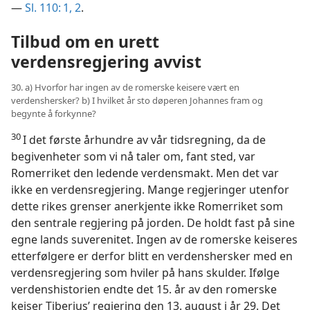
—
Sl. 110: 1, 2
.
Tilbud om en urett
verdensregjering avvist
30. a) Hvorfor har ingen av de romerske keisere vært en
verdenshersker? b) I hvilket år sto døperen Johannes fram og
begynte å forkynne?
30
I det første århundre av vår tidsregning, da de
begivenheter som vi nå taler om, fant sted, var
Romerriket den ledende verdensmakt. Men det var
ikke en verdensregjering. Mange regjeringer utenfor
dette rikes grenser anerkjente ikke Romerriket som
den sentrale regjering på jorden. De holdt fast på sine
egne lands suverenitet. Ingen av de romerske keiseres
etterfølgere er derfor blitt en verdenshersker med en
verdensregjering som hviler på hans skulder. Ifølge
verdenshistorien endte det 15. år av den romerske
keiser Tiberius’ regjering den 13. august i år 29. Det