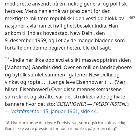
med urette anvendt på en mektig general og politisk
hersker. Mens han ennå var president for den
mektigste militære republikk i den vestlige blokk
av
nasjoner, avla han et høflighetsbesøk i India. Han
ankom til Indias hovedstad, New Delhi, den
9. desember 1959, og i et av de mange bladene som
fortalte om denne begivenheten, ble det sagt:
17
«India har ikke opplevd et slikt masseopptrinn siden
[Mahatma] Gandhis død. Over en million landsbyboere
og byfolk stimlet sammen i gatene i New Delhi og
vinket og ropte . . . (Lenge leve Eisenhower!) . . . (Vær
hilset, Eisenhower!) Over disse menneskemassene
som skrek og skrålte, var det strukket røde og hvite
bannere hvor det sto: ’
EISENHOWER
—
FREDSFYRSTEN.
’
»
—
Vakttårnet
for 15. januar 1961, side 44
.
18. Hvorfor kunne den lovte Fredsfyrste, som også blir kalt «veldig
Gud», ikke være president for noen republikk på jorden i dag?