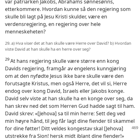
var patriarken Jakobs, Abrahams sønnesønns,
etterkommere. Hvordan kunne så den regjering som
skulle bli lagt på Jesu Kristi skulder, være en
verdensregjering, en regjering over hele
menneskeheten?
29. a) Hva viser det at han skulle være Herre over David? b) Hvordan
viste David at han skulle ha en herre over seg?
29
At hans regjering skulle være større enn kong
Davids regjering, framgår av engelens kunngjøring
om at den nyfødte Jesus ikke bare skulle være den
forutsagte Kristus, men også Herre, det vil si, Herre
endog over kong David, Israels eller Jakobs konge.
David selv viste at han skulle ha en konge over seg, da
han skrev ned det som Herren Gud hadde sagt til ham.
David skrev: «[Jehova] sa til min herre: Sett deg ved
min høyre hånd, til jeg får lagt dine fiender til skammel
for dine føtter! Ditt veldes kongestav
skal [Jehova]
utstrekke fra Sion! hersk midt iblant dine fiender!»