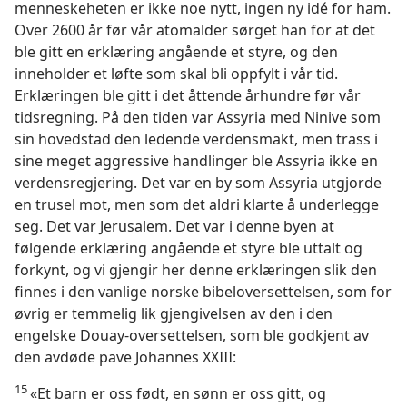
menneskeheten er ikke noe nytt, ingen ny idé for ham.
Over 2600 år før vår atomalder sørget han for at det
ble gitt en erklæring angående et styre, og den
inneholder et løfte som skal bli oppfylt i vår tid.
Erklæringen ble gitt i det åttende århundre før vår
tidsregning. På den tiden var Assyria med Ninive som
sin hovedstad den ledende verdensmakt, men trass i
sine meget aggressive handlinger ble Assyria ikke en
verdensregjering. Det var en by som Assyria utgjorde
en trusel mot, men som det aldri klarte å underlegge
seg. Det var Jerusalem. Det var i denne byen at
følgende erklæring angående et styre ble uttalt og
forkynt, og vi gjengir her denne erklæringen slik den
finnes i den vanlige norske bibeloversettelsen, som for
øvrig er temmelig lik gjengivelsen av den i den
engelske Douay-oversettelsen, som ble godkjent av
den avdøde pave Johannes XXIII:
15
«Et barn er oss født, en sønn er oss gitt, og