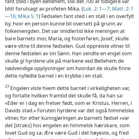
fant sted i byen Betlehem, slik det 700 år tidligere var
blitt forutsagt av profeten Mika. (
Luk. 2: 1—7;
Matt. 2: 1
—16;
Mika 5: 1
) Fødselen fant sted i en stall i en overfylt
by, hvor en person kunne bli oversett på grunn av
folkemengden. Det var imidlertid ikke meningen at
bare barnets mor, Maria, og fosterfaren, Josef, skulle
være vitne til denne fødselen. Gud oppreiste vitner til
denne fødselen av sin Sønn. Han sendte en engel som
skulle gi hyrdene ute på markene ved Betlehem de
nødvendige opplysninger om hvordan de skulle finne
dette nyfødte barnet i en krybbe i en stall.
27
Engelen viste hvem dette barnet i virkeligheten var,
og fortalte hvilken framtid det skulle få, da han sa:
«Eder er i dag en frelser født, som er Kristus, Herren, i
Davids stad.» Foruten hyrdene var det også himmelske
vitner, for etter kunngjøringen av barnets fødsel «var
det [straks] hos engelen en himmelsk hærskare, som
lovet Gud og sa: Ære være Gud i det høyeste, og fred