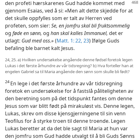
den profeti hærskarenes Gud hadde kommet
med
gjennom Esaias, ved å si: «Men alt dette skjedde for at
det skulle oppfylles som er talt av Herren ved
profeten, som sier:
Se, en jomfru skal bli fruktsommelig
og
føde en sønn,
og
han skal kalles Immanuel,
det er
utlagt:
Gud med oss.»
(
Matt. 1: 22, 23
) Ifølge Guds
befaling ble barnet kalt Jesus.
24, 25. a) Hvilken undersøkelse angående denne fødsel foretok legen
Lukas i det første århundre av vår tidsregning? b) Hva forteller han at
engelen Gabriel sa til Maria angående den sønn som skulle bli født?
24
En lege i det første århundre av vår tidsregning
foretok en undersøkelse for å fastslå påliteligheten av
den beretning som på det tidspunkt fantes om denne
Jesus som var blitt født på mirakuløst vis. Denne legen,
Lukas, skrev om disse kjensgjerningene til sin venn
Teofilus for å styrke troen til denne troende. Legen
Lukas beretter at da det ble sagt til Maria at hun var
den jomfru som Gud hadde utvalgt til å bli Guds Sønns