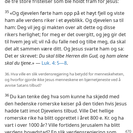
de tre store fristelser som ble holdt fram for Jesus:
35
«Og djevelen førte ham opp på et høyt fjell og viste
ham alle verdens riker i et øyeblikk. Og djevelen sa til
ham: Deg vil jeg gi makten over alt dette og disse
rikers herlighet; for meg er det overgitt, og jeg gir det
til hvem jeg vil; vil nå du falle ned og tilbe meg, da skal
det alt sammen være ditt. Og Jesus svarte ham og sa:
Det er skrevet:
Du skal tilbe Herren din Gud, og ham alene
skal du tjene.»
—
Luk. 4: 5—8
.
36. Hva ville en slik verdensregjering ha betydd for menneskeheten,
og hvorfor gjorde ikke Jesus menneskene en bjørnetjeneste ved å
avvise Satans tilbud?
36
Du kan tenke deg hva som kunne ha skjedd med
den hedenske romerske keiser på den tiden hvis Jesus
hadde tatt imot Djevelens tilbud. Ville Det hellige
romerske rike ha blitt opprettet i året 800 e. Kr. og ha
vart i over 1000 år? Ville fortidens Jerusalem ha blitt
verdens hovedstad? En slik verdensregjering
som