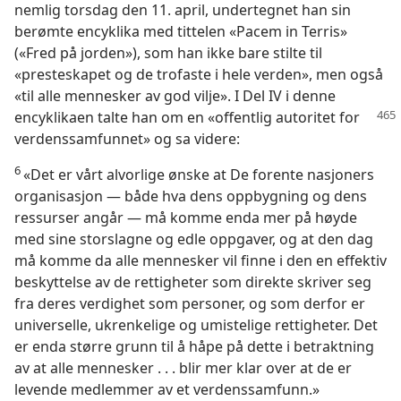
nemlig torsdag den 11. april, undertegnet han sin
berømte encyklika med tittelen «Pacem in Terris»
(«Fred på jorden»), som han ikke bare stilte til
«presteskapet og de trofaste i hele verden», men også
«til alle mennesker av god vilje». I Del IV i denne
encyklikaen
talte han om en «offentlig autoritet for
verdenssamfunnet» og sa videre:
6
«Det er vårt alvorlige ønske at De forente nasjoners
organisasjon — både hva dens oppbygning og dens
ressurser angår — må komme enda mer på høyde
med sine storslagne og edle oppgaver, og at den dag
må komme da alle mennesker vil finne i den en effektiv
beskyttelse av de rettigheter som direkte skriver seg
fra deres verdighet som personer, og som derfor er
universelle, ukrenkelige og umistelige rettigheter. Det
er enda større grunn til å håpe på dette i betraktning
av at alle mennesker . . . blir mer klar over at de er
levende medlemmer av et verdenssamfunn.»