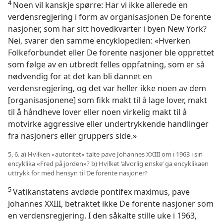
4
Noen vil kanskje spørre: Har vi ikke allerede en
verdensregjering i form av organisasjonen De forente
nasjoner, som har sitt hovedkvarter i byen New York?
Nei, svarer den samme encyklopedien: «Hverken
Folkeforbundet eller De forente nasjoner ble opprettet
som følge av en utbredt felles oppfatning, som er så
nødvendig for at det kan bli dannet en
verdensregjering, og det var heller ikke noen av dem
[organisasjonene] som fikk makt til å lage lover, makt
til å håndheve lover eller noen virkelig makt til å
motvirke aggressive eller undertrykkende handlinger
fra nasjoners eller gruppers side.»
5, 6. a) Hvilken «autoritet» talte pave Johannes XXIII om i 1963 i sin
encyklika «Fred på jorden»? b) Hvilket ’alvorlig ønske’ ga encyklikaen
uttrykk for med hensyn til De forente nasjoner?
5
Vatikanstatens avdøde pontifex maximus, pave
Johannes XXIII, betraktet ikke De forente nasjoner som
en verdensregjering. I den såkalte stille uke i 1963,