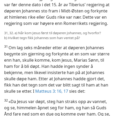
var før denne dato i det 15. år av Tiberius’ regjering at
døperen Johannes sto fram i Midt-Østen og forkynte
at himlenes rike eller Guds rike var nær. Dette var en
regjering som var høyere enn Romerrikets regjering.
31, 32. a) Når kom Jesus først til døperen Johannes, og hvorfor?
b) Hvilket tegn fikk Johannes som han ventet på?
31
Om lag seks måneder etter at døperen Johannes
begynte sin gjerning og forkynte at en som var større
enn han, skulle komme, kom Jesus, Marias Sønn, til
ham for å bli døpt. Han hadde ingen synder å
bekjenne, men likevel insisterte han på at Johannes
skulle døpe ham. Etter at Johannes hadde gjort det,
fikk han det tegn som det var blitt sagt til ham at han
skulle se etter. I
Matteus 3: 16, 17
sies det:
32
«Da Jesus var døpt, steg han straks opp av vannet,
og se, himmelen åpnet seg for ham, og han så Guds
Ånd fare ned som en due og komme over ham. Og se,