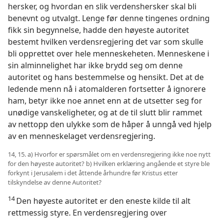
hersker, og hvordan en slik verdenshersker skal bli
benevnt og utvalgt. Lenge før denne tingenes ordning
fikk sin begynnelse, hadde den høyeste autoritet
bestemt hvilken verdensregjering det var som skulle
bli opprettet over hele menneskeheten. Menneskene i
sin alminnelighet har ikke brydd seg om denne
autoritet og hans bestemmelse og hensikt. Det at de
ledende menn nå i atomalderen fortsetter å ignorere
ham, betyr ikke noe annet enn at de utsetter seg for
unødige vanskeligheter, og at de til slutt blir rammet
av nettopp den ulykke som de håper å unngå ved hjelp
av en menneskelaget verdensregjering.
14, 15. a) Hvorfor er spørsmålet om en verdensregjering ikke noe nytt
for den høyeste autoritet? b) Hvilken erklæring angående et styre ble
forkynt i Jerusalem i det åttende århundre før Kristus etter
tilskyndelse av denne Autoritet?
14
Den høyeste autoritet er den eneste kilde til alt
rettmessig styre. En verdensregjering over