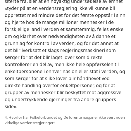
siterte fra, sier at en nøyaktig undersøkelse av emnet
«tyder på at en verdensregjering ikke vil kunne bli
opprettet med mindre det for det første oppstår i sinn
og hjerte hos de mange millioner mennesker i de
forskjellige land i verden et samstemmig, felles ønske
om og klarhet over nødvendigheten av å danne et
grunnlag for kontroll av verden, og for det annet at
det blir iverksatt et slags regjeringsmaskineri som
sørger for at det blir laget lover som direkte
kontrollerer en del av, men ikke hele oppførselen til
enkeltpersonene i enhver nasjon eller stat i verden, og
som sørger for at slike lover blir håndhevet ved
direkte handling overfor enkeltpersoner, og for at
grupper av mennesker blir beskyttet mot aggressive
og undertrykkende gjerninger fra andre gruppers
side».
4. Hvorfor har Folkeforbundet og De forente nasjoner ikke vært noen
virkelige verdensregjeringer?