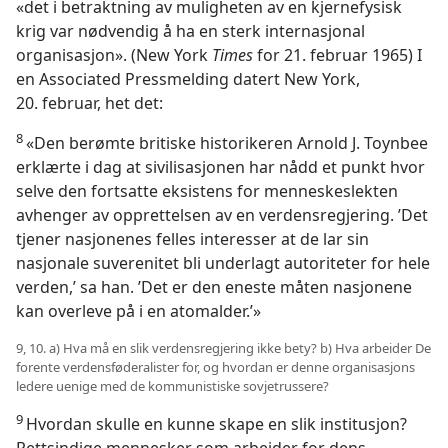
«det i betraktning av muligheten av en kjernefysisk
krig var nødvendig å ha en sterk internasjonal
organisasjon». (New York
Times
for 21. februar 1965) I
en Associated Pressmelding datert New York,
20. februar, het det:
8
«Den berømte britiske historikeren Arnold J. Toynbee
erklærte i dag at sivilisasjonen har nådd et punkt hvor
selve den fortsatte eksistens for menneskeslekten
avhenger av opprettelsen av en verdensregjering. ’Det
tjener nasjonenes felles interesser at de lar sin
nasjonale suverenitet bli underlagt autoriteter for hele
verden,’ sa han. ’Det er den eneste måten nasjonene
kan overleve på i en atomalder.’»
9, 10. a) Hva må en slik verdensregjering ikke bety? b) Hva arbeider De
forente verdensføderalister for, og hvordan er denne organisasjons
ledere uenige med de kommunistiske sovjetrussere?
9
Hvordan skulle en kunne skape en slik institusjon?