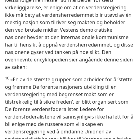
Rettsindige mennesker som arbeider for dens
virkeliggjørelse, er enige om at en verdensregjering
ikke må bety at verdensherredømmet blir utøvd av én
mektig nasjon som tilriver seg makten og beholder
den ved brutale midler. Vestens demokratiske
nasjoner hevder at den internasjonale kommunisme
har til hensikt å oppnå verdensherredømmet, og disse
nasjonene gyser ved tanken på noe slikt. Den
ovennevnte encyklopedien sier angående denne siden
av saken:
10
«En av de største grupper som arbeider for å ’støtte
og fremme De forente nasjoners utvikling til en
verdensregjering med begrenset makt som er
tilstrekkelig til å sikre freden’, er blitt organisert som
De forente verdensføderalister. Ledere for
verdensføderalistene vil sannsynligvis ikke ha lett for å
bli enige med de russere som vil skape en
verdensregjering ved å omdanne Unionen av