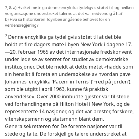
7, 8. a) Hvilket møte ga denne encyklika tydeligvis støtet til, og hvilken
«organisasjon» understreket talerne at det var nødvendig å ha?
b) Hva sa historikeren Toynbee angående behovet for en
verdensregjering?
7
Denne encyklika ga tydeligvis støtet til at det ble
holdt et fire dagers møte i byen New York i dagene 17.
—20. februar 1965 av det internasjonale fredskonvent
under ledelse av sentret for studiet av demokratiske
institusjoner. Det ble meldt at dette møtet «hadde som
sin hensikt å foreta en undersøkelse av hvordan pave
Johannes’ encyklika ’Pacem in Terris’ (’Fred på jorden’),
som ble utgitt i april 1963, kunne få praktisk
anvendelse». Over 2000 innbudte gjester var til stede
ved forhandlingene på Hilton Hotel i New York, og de
representerte 14 nasjoner, og det var prester, forskere,
vitenskapsmenn og statsmenn blant dem.
Generalsekretæren for De forente nasjoner var til
stede og talte. De forskjellige talere understreket at