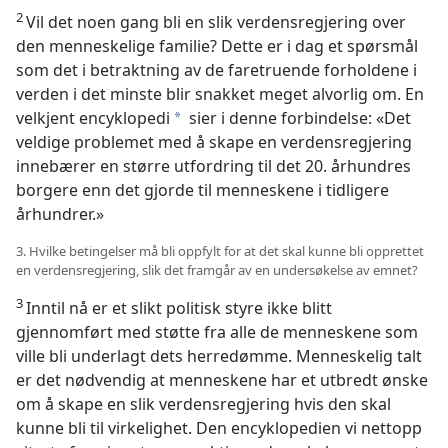
2
Vil det noen gang bli en slik verdensregjering over
den menneskelige familie? Dette er i dag et spørsmål
som det i betraktning av de faretruende forholdene i
verden i det minste blir snakket meget alvorlig om. En
velkjent encyklopedi
sier i denne forbindelse: «Det
a
veldige problemet med å skape en verdensregjering
innebærer en større utfordring til det 20. århundres
borgere enn det gjorde til menneskene i tidligere
århundrer.»
3. Hvilke betingelser må bli oppfylt for at det skal kunne bli opprettet
en verdensregjering, slik det framgår av en undersøkelse av emnet?
3
Inntil nå er et slikt politisk styre ikke blitt
gjennomført med støtte fra alle de menneskene som
ville bli underlagt dets herredømme. Menneskelig talt
er det nødvendig at menneskene har et utbredt ønske
om å skape en slik verdensregjering hvis den skal
kunne bli til virkelighet. Den encyklopedien vi nettopp