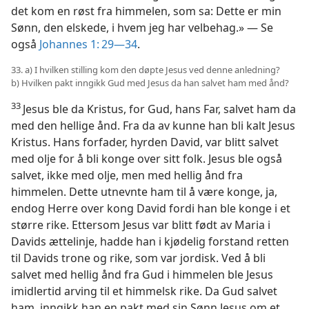
det kom en røst fra himmelen, som sa: Dette er min
Sønn, den elskede, i hvem jeg har velbehag.» — Se
også
Johannes 1: 29—34
.
33. a) I hvilken stilling kom den døpte Jesus ved denne anledning?
b) Hvilken pakt inngikk Gud med Jesus da han salvet ham med ånd?
33
Jesus ble da Kristus, for Gud, hans Far, salvet ham da
med den hellige ånd. Fra da av kunne han bli kalt Jesus
Kristus. Hans forfader, hyrden David, var blitt salvet
med olje for å bli konge over sitt folk. Jesus ble også
salvet, ikke med olje, men med hellig ånd fra
himmelen. Dette utnevnte ham til å være konge, ja,
endog Herre over kong David fordi han ble konge i et
større rike. Ettersom Jesus var blitt født av Maria i
Davids ættelinje, hadde han i kjødelig forstand retten
til Davids trone og rike, som var jordisk. Ved å bli
salvet med hellig ånd fra Gud i himmelen ble Jesus
imidlertid arving til et himmelsk rike. Da Gud salvet
ham, inngikk han en pakt med sin Sønn Jesus om et