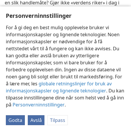
en slik handlemåte? Gjør ikke «verdens riker» i dag i
virkeligheten eller i prinsippet det samme? De
Personverninnstillinger
utkjempet både den første og den annen verdenskrig,
men de kjempet ikke for Guds rike. I året 1919 valgte
For å gi deg en best mulig opplevelse bruker vi
de Folkeforbundet og i 1945 De forente nasjoner og
informasjonskapsler og lignende teknologier. Noen
forkastet derved himlenes rike ved Jesus Kristus. I og
informasjonskapsler er nødvendige for å få
med sin utpregede nasjonalisme og at de nidkjært
nettstedet vårt til å fungere og kan ikke avvises. Du
holder fast på sin nasjonale suverenitet, fortsetter de
kan godta eller avslå bruken av ytterligere
å si til Herren Gud: «Vi har ingen annen konge enn
informasjonskapsler, som vi bare bruker for å
keiseren.» Hva har de dessuten gjort med de sanne
forbedre opplevelsen din. Ingen av disse dataene vil
kristne som lojalt har valgt Jesus Kristus som konge i
noen gang bli solgt eller brukt til markedsføring. For
stedet for keiseren? De historiske beretninger
å lære mer, les
globale retningslinjer for bruk av
angående dette taler for seg selv.
informasjonskapsler og lignende teknologier
. Du kan
tilpasse innstillingene dine når som helst ved å gå inn
Grunnlaget for den rette
på
Personverninnstillinger
.
verdensregjering blir lagt
Godta
Avslå
Tilpass
39, 40. a) Hva oppnådde disse fortidens «verdens riker» ved å motstå
Guds Salvede? b) Hvordan forklarte apostelen Peter på pinsedagen