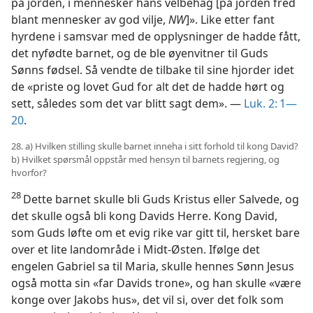
på jorden, i mennesker hans velbehag [på jorden fred
blant mennesker av god vilje,
NW
]». Like etter fant
hyrdene i samsvar med de opplysninger de hadde fått,
det nyfødte barnet, og de ble øyenvitner til Guds
Sønns fødsel. Så vendte de tilbake til sine hjorder idet
de «priste og lovet Gud for alt det de hadde hørt og
sett, således som det var blitt sagt dem». —
Luk. 2: 1—
20
.
28. a) Hvilken stilling skulle barnet inneha i sitt forhold til kong David?
b) Hvilket spørsmål oppstår med hensyn til barnets regjering, og
hvorfor?
28
Dette barnet skulle bli Guds Kristus eller Salvede, og
det skulle også bli kong Davids Herre. Kong David,
som Guds løfte om et evig rike var gitt til, hersket bare
over et lite landområde i Midt-Østen. Ifølge det
engelen Gabriel sa til Maria, skulle hennes Sønn Jesus
også motta sin «far Davids trone», og han skulle «være
konge over Jakobs hus», det vil si, over det folk som