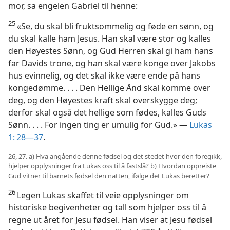
mor, sa engelen Gabriel til henne:
25
«Se, du skal bli fruktsommelig og føde en sønn, og
du skal kalle ham Jesus. Han skal være stor og kalles
den Høyestes Sønn, og Gud Herren skal gi ham hans
far Davids trone, og han skal være konge over Jakobs
hus evinnelig, og det skal ikke være ende på hans
kongedømme. . . . Den Hellige Ånd skal komme over
deg, og den Høyestes kraft skal overskygge deg;
derfor skal også det hellige som fødes, kalles Guds
Sønn. . . . For ingen ting er umulig for Gud.» —
Lukas
1: 28—37
.
26, 27. a) Hva angående denne fødsel og det stedet hvor den foregikk,
hjelper opplysninger fra Lukas oss til å fastslå? b) Hvordan oppreiste
Gud vitner til barnets fødsel den natten, ifølge det Lukas beretter?
26
Legen Lukas skaffet til veie opplysninger om
historiske begivenheter og tall som hjelper oss til å
regne ut året for Jesu fødsel. Han viser at Jesu fødsel