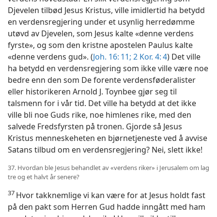
Djevelen tilbød Jesus Kristus, ville imidlertid ha betydd
en verdensregjering under et usynlig herredømme
utøvd av Djevelen, som Jesus kalte «denne verdens
fyrste», og som den kristne apostelen Paulus kalte
«denne verdens gud». (
Joh. 16: 11;
2 Kor. 4: 4
) Det ville
ha betydd en verdensregjering som ikke ville være noe
bedre enn den som De forente verdensføderalister
eller historikeren Arnold J. Toynbee gjør seg til
talsmenn for i vår tid. Det ville ha betydd at det ikke
ville bli noe Guds rike, noe himlenes rike, med den
salvede Fredsfyrsten på tronen. Gjorde så Jesus
Kristus menneskeheten en bjørnetjeneste ved å avvise
Satans tilbud om en verdensregjering? Nei, slett ikke!
37. Hvordan ble Jesus behandlet av «verdens riker» i Jerusalem om lag
tre og et halvt år senere?
37
Hvor takknemlige vi kan være for at Jesus holdt fast
på den pakt som Herren Gud hadde inngått med ham