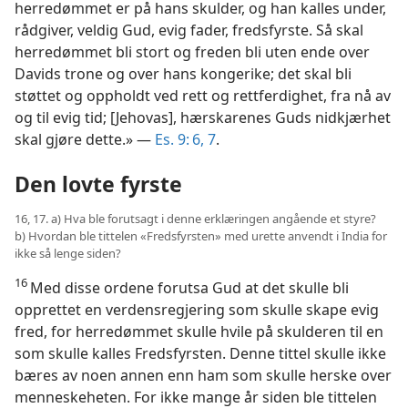
herredømmet er på hans skulder, og han kalles under,
rådgiver, veldig Gud, evig fader, fredsfyrste. Så skal
herredømmet bli stort og freden bli uten ende over
Davids trone og over hans kongerike; det skal bli
støttet og oppholdt ved rett og rettferdighet, fra nå av
og til evig tid; [Jehovas], hærskarenes Guds nidkjærhet
skal gjøre dette.» —
Es. 9: 6, 7
.
Den lovte fyrste
16, 17. a) Hva ble forutsagt i denne erklæringen angående et styre?
b) Hvordan ble tittelen «Fredsfyrsten» med urette anvendt i India for
ikke så lenge siden?
16
Med disse ordene forutsa Gud at det skulle bli
opprettet en verdensregjering som skulle skape evig
fred, for herredømmet skulle hvile på skulderen til en
som skulle kalles Fredsfyrsten. Denne tittel skulle ikke
bæres av noen annen enn ham som skulle herske over
menneskeheten. For ikke mange år siden ble tittelen