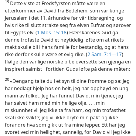
19
Dette viste at Fredsfyrsten måtte være en
etterkommer av David fra Betlehem, som var konge i
Jerusalem i det 11. århundre før vår tidsregning, og
hvis rike til slutt strakte seg fra elven Eufrat og sørover
til Egypts elv. (
1 Mos. 15: 18
) Hærskarenes Gud ga
denne trofaste David et høytidelig løfte om at rikets
makt skulle bli i hans familie for bestandig, og at hans
rike derfor skulle være et evig rike. (
2 Sam. 7: 1—17
)
Ifølge den vanlige norske bibeloversettelsen gjenga en
inspirert salmist i fortiden Guds løfte på denne måten:
20
«Dengang talte du i et syn til dine fromme og sa: Jeg
har nedlagt hjelp hos en helt, jeg har opphøyd en ung
mann av folket. Jeg har funnet David, min tjener, jeg
har salvet ham med min hellige olje. . . . min
miskunnhet vil jeg ikke ta fra ham, og min trofasthet
skal ikke svikte; jeg vil ikke bryte min pakt og ikke
forandre hva som gikk ut fra mine lepper. Ett har jeg
svoret ved min hellighet, sannelig, for David vil jeg ikke