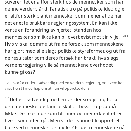
suverenitet er altfor sterk hos de mennesker som har
denne verdens ånd. Fanatisk tro på politiske ideologier
er altfor sterk blant mennesker som mener at de har
det eneste brukbare regjeringssystem. En kan ikke
vente en forandring av hjertetilstanden hos
mennesker som ikke kan bli
overbevist mot sin vilje.
Hvis vi skal dømme ut fra de forsøk som menneskene
har gjort med alle slags politiske styreformer, og ut fra
de resultater som deres forsøk har brakt, hva slags
verdensregjering ville så menneskene overhodet
kunne gi oss?
12. Hvorfor er det nødvendig med en verdensregjering, og hvem kan
vi se hen til med håp om at han vil opprette den?
12
Det er nødvendig med en verdensregjering for at
den menneskelige familie skal bli bevart og oppnå
lykke. Dette er noe som blir mer og mer erkjent etter
hvert som tiden går. Men vil den kunne bli opprettet
bare ved menneskelige midler? Er det menneskene nå