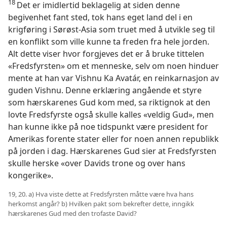
18
Det er imidlertid beklagelig at siden denne
begivenhet fant sted, tok hans eget land del i en
krigføring i Sørøst-Asia som truet med å utvikle seg til
en konflikt som ville kunne ta freden fra hele jorden.
Alt dette viser hvor forgjeves det er å bruke tittelen
«Fredsfyrsten» om et menneske, selv om noen hinduer
mente at han var Vishnu Ka Avatár, en reinkarnasjon av
guden Vishnu. Denne erklæring angående et styre
som hærskarenes Gud kom med, sa riktignok at den
lovte Fredsfyrste også skulle kalles «veldig Gud», men
han kunne ikke på noe tidspunkt være president for
Amerikas forente stater eller for noen annen republikk
på jorden i dag. Hærskarenes Gud sier at Fredsfyrsten
skulle herske «over Davids trone og over hans
kongerike».
19, 20. a) Hva viste dette at Fredsfyrsten måtte være hva hans
herkomst angår? b) Hvilken pakt som bekrefter dette, inngikk
hærskarenes Gud med den trofaste David?