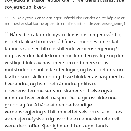
sovjetsosialistiske republikker til Verdens sosialistiske
sovjetrepublikker.»
11. Hvilke dystre kjensgjerninger i vår tid viser at det er lite håp om at
mennesker skal kunne opprette en tilfredsstillende verdensregjering?
11
Når vi betrakter de dystre kjensgjerninger i vår tid,
er det da ikke forgjeves å håpe at menneskene skal
kunne skape en tilfredsstillende verdensregjering? I
dag raser den kalde krigen mellom den østlige og den
vestlige blokk av nasjoner som er behersket av
motstridende politiske ideologier, og hvor det er store
kløfter som skiller endog disse blokker av nasjoner fra
hverandre, og hvor det rår indre politiske
uoverensstemmelser som skaper splittelse også
innenfor hver enkelt nasjon. Dette gir oss ikke noe
grunnlag for å håpe at den nødvendige
verdensregjering vil bli opprettet selv om vi alle trues
av en kjernefysisk krig hvor hele menneskeheten vil
være dens offer. Kjærligheten til ens eget lands