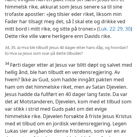
himmelsk rike, akkurat som Jesus senere sa til sine
trofaste apostler: «Jeg tilsier eder riket, liksom min
Fader har tilsagt meg det, så I skal ete og drikke ved
mitt bord i mitt rike, og sitte på troner.» (
Luk. 22: 29, 30
)
Dette rike ville være herligere enn Davids rike.
34, 35. a) Hva ble tilbudt Jesus 40 dager etter hans dåp, og hvordan?
b) Hva sa Jesus som svar på dette tilbudet?
34
Førti dager etter at Jesus var blitt døpt og salvet med
hellig ånd, ble han tilbudt en verdensregjering. Av
hvem? Ikke av Gud, som hadde inngått pakten med
ham om det himmelske riket, men av Satan Djevelen.
Jesus hadde da fullført en 40 dager lang faste. Da var
det at Motstanderen, Djevelen, kom med et tilbud som
var stikk i strid med Guds pakt om det evige
himmelske rike. Djevelen forsøkte å friste Jesus Kristus
med et tilbud om en jordisk verdensregjering. Legen
Lukas sier angående denne fristelsen, som var en av