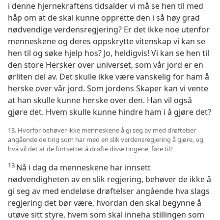
i denne hjernekraftens tidsalder vi må se hen til med
håp om at de skal kunne opprette den i så høy grad
nødvendige verdensregjering? Er det ikke noe utenfor
menneskene og deres oppskrytte vitenskap vi kan se
hen til og søke hjelp hos? Jo, heldigvis! Vi kan se hen til
den store Hersker over universet, som vår jord er en
ørliten del av. Det skulle ikke være vanskelig for ham å
herske over vår jord. Som jordens Skaper kan vi vente
at han skulle kunne herske over den. Han vil også
gjøre det. Hvem skulle kunne hindre ham i å gjøre det?
13. Hvorfor behøver ikke menneskene å gi seg av med drøftelser
angående de ting som har med en slik verdensregjering å gjøre, og
hva vil det at de fortsetter å drøfte disse tingene, føre til?
13
Nå i dag da menneskene har innsett
nødvendigheten av en slik regjering, behøver de ikke å
gi seg av med endeløse drøftelser angående hva slags
regjering det bør være, hvordan den skal begynne å
utøve sitt styre, hvem som skal inneha stillingen som