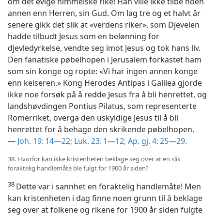
om det evige himmelske rike! Han ville ikke tilbe noen
annen enn Herren, sin Gud. Om lag tre og et halvt år
senere gikk det slik at «verdens riker», som Djevelen
hadde tilbudt Jesus som en belønning for
djevledyrkelse, vendte seg imot Jesus og tok hans liv.
Den fanatiske pøbelhopen i Jerusalem forkastet ham
som sin konge og ropte: «Vi har ingen annen konge
enn keiseren.» Kong Herodes Antipas i Galilea gjorde
ikke noe forsøk på å redde Jesus fra å bli henrettet, og
landshøvdingen Pontius Pilatus, som representerte
Romerriket, overga den uskyldige Jesus til å bli
henrettet for å behage den skrikende pøbelhopen.
—
Joh. 19: 14—22;
Luk. 23: 1—12;
Ap. gj. 4: 25—29
.
38. Hvorfor kan ikke kristenheten beklage seg over at en slik
foraktelig handlemåte ble fulgt for 1900 år siden?
38
Dette var i sannhet en foraktelig handlemåte! Men
kan kristenheten i dag finne noen grunn til å beklage
seg over at folkene og rikene for 1900 år siden fulgte