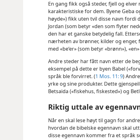
En gang fikk også steder, fjell og elver
karakteristiske for dem. Byene Geba 
høyde») fikk uten tvil disse navn fordi
Jordan (som betyr «den som flyter nedov
den har et ganske betydelig fall. Etter
nærheten av brønner, kilder og enger, 
med «be’er» (som betyr «brønn»), «en» (
Andre steder har fått navn etter de beg
eksempel på dette er byen Babel («for
språk ble forvirret. (
1 Mos. 11: 9
) Andre
yrke og sine produkter. Dette gjenspeil
Betsaida («fiskehus, fiskested») og Be
Riktig uttale av egennav
Når en skal lese høyt til gagn for andre
hvordan de bibelske egennavn skal utta
disse egennavn kommer fra et språk som