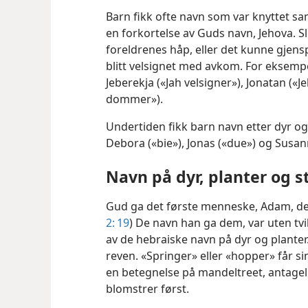
Barn fikk ofte navn som var knyttet s
en forkortelse av Guds navn, Jehova. S
foreldrenes håp, eller det kunne gjensp
blitt velsignet med avkom. For eksempel
Jeberekja («Jah velsigner»), Jonatan («J
dommer»).
Undertiden fikk barn navn etter dyr og
Debora («bie»), Jonas («due») og Susanna
Navn på dyr, planter og s
Gud ga det første menneske, Adam, det 
2: 19
) De navn han ga dem, var uten tv
av de hebraiske navn på dyr og planter.
reven. «Springer» eller «hopper» får s
en betegnelse på
mandeltreet, antageli
blomstrer først.