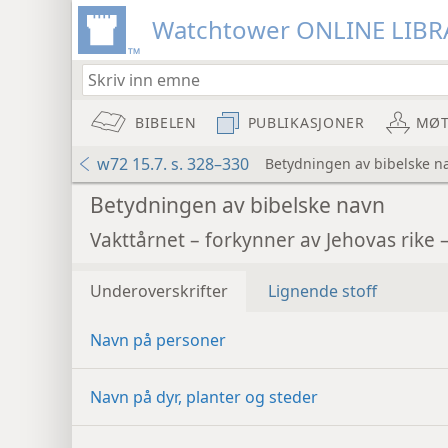
Watchtower ONLINE LIBR
BIBELEN
PUBLIKASJONER
MØT
w72 15.7. s. 328–330
Betydningen av bibelske n
Betydningen av bibelske navn
Vakttårnet – forkynner av Jehovas rike 
Underoverskrifter
Lignende stoff
Navn på personer
Navn på dyr, planter og steder