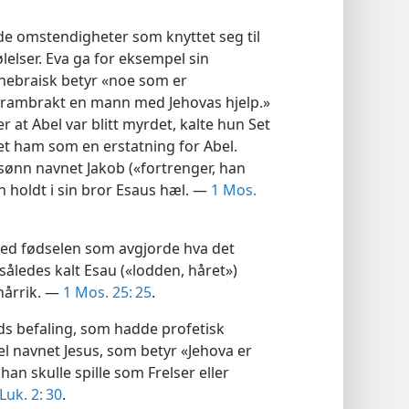
 de omstendigheter som knyttet seg til
ølelser. Eva ga for eksempel sin
hebraisk betyr «noe som er
r frambrakt en mann med Jehovas hjelp.»
r at Abel var blitt myrdet, kalte hun Set
tet ham som en erstatning for Abel.
ngsønn navnet Jakob («fortrenger, han
n holdt i sin bror Esaus hæl. —
1 Mos.
ved fødselen som avgjorde hva det
 således kalt Esau («lodden, håret»)
hårrik. —
1 Mos. 25: 25
.
ds befaling, som hadde profetisk
l navnet Jesus, som betyr «Jehova er
 han skulle spille som Frelser eller
Luk. 2: 30
.