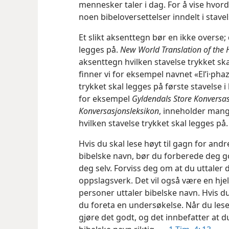
mennesker taler i dag. For å vise hvord
noen bibeloversettelser inndelt i stave
Et slikt aksenttegn bør en ikke overse; 
legges på.
New World Translation of the H
aksenttegn hvilken stavelse trykket ska
finner vi for eksempel navnet «El’i·phaz
trykket skal legges på første stavelse 
for eksempel
Gyldendals Store Konversa
Konversasjonsleksikon
, inneholder man
hvilken stavelse trykket skal legges på.
Hvis du skal lese høyt til gagn for and
bibelske navn, bør du forberede deg go
deg selv. Forviss deg om at du uttaler 
oppslagsverk. Det vil også være en hje
personer uttaler bibelske navn. Hvis d
du foreta en undersøkelse. Når du lese
gjøre det godt, og det innbefatter at d