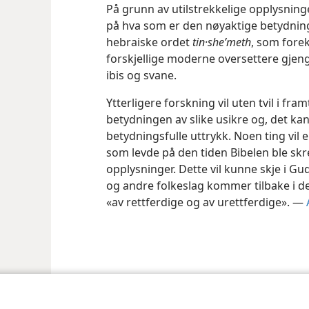
På grunn av utilstrekkelige opplysninge
på hva som er den nøyaktige betydninge
hebraiske ordet
tin·she’meth
, som for
forskjellige moderne oversettere gjen
ibis og svane.
Ytterligere forskning vil uten tvil i fr
betydningen av slike usikre og, det kan
betydningsfulle uttrykk. Noen ting vil 
som levde på den tiden Bibelen ble skreve
opplysninger. Dette vil kunne skje i G
og andre folkeslag kommer tilbake i d
«av rettferdige og av urettferdige». —