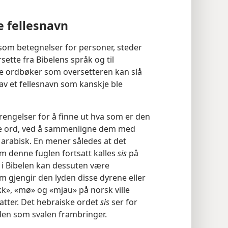
e fellesnavn
 som betegnelser for personer, steder
rsette fra Bibelens språk og til
e ordbøker som oversetteren kan slå
 av et fellesnavn som kanskje ble
rengelser for å finne ut hva som er den
ke ord, ved å sammenligne dem med
 arabisk. En mener således at det
om denne fuglen fortsatt kalles
sis
på
r i Bibelen kan dessuten være
m gjengir den lyden disse dyrene eller
k», «mø» og «mjau» på norsk ville
atter. Det hebraiske ordet
sis
ser for
den som svalen frambringer.