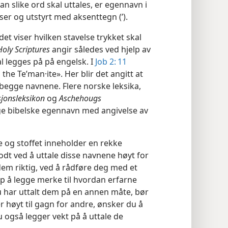
an slike ord skal uttales, er egennavn i
lser og utstyrt med aksenttegn (’).
det viser hvilken stavelse trykket skal
oly Scriptures
angir således ved hjelp av
l legges på på engelsk. I
Job 2: 11
 the Te’man·ite». Her blir det angitt at
i begge navnene. Flere norske leksika,
sjonsleksikon
og
Aschehougs
ge bibelske egennavn med angivelse av
re og stoffet inneholder en rekke
dt ved å uttale disse navnene høyt for
dem riktig, ved å rådføre deg med et
lp å legge merke til hvordan erfarne
u har uttalt dem på en annen måte, bør
r høyt til gagn for andre, ønsker du å
u også legger vekt på å uttale de