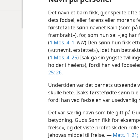
Det navn et barn fikk, gjenspeilte ofte
dets fødsel, eller farens eller morens f
førstefødte sønn navnet Kain (som på 
frambrakt»), for, som hun sa: «Jeg ha
(
1 Mos. 4: 1
,
NW
) Den sønn hun fikk ette
(«utnevnt, erstattet»), idet hun betrak
(
1 Mos. 4: 25
) Isak ga sin yngste tvilli
holder i hælen»), fordi han ved fødsele
25: 26
.
Undertiden var det barnets utseende 
skulle hete. Isaks førstefødte sønn ble
fordi han ved fødselen var usedvanlig 
Det var særlig navn som ble gitt på Gu
betydning. Guds Sønn fikk for eksempe
frelse», og det viste profetisk den rolle
Jehovas middel til frelse. —
Matt. 1: 21;