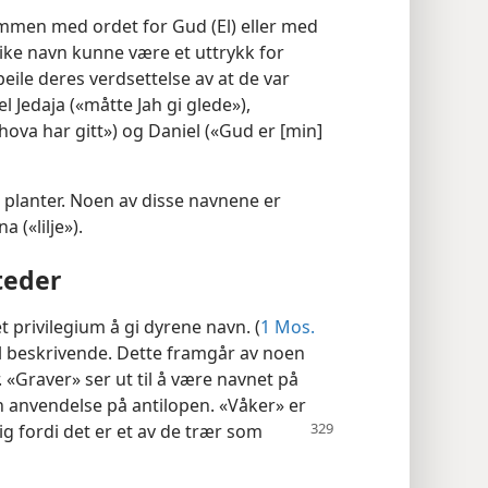
ammen med ordet for Gud (El) eller med
like navn kunne være et uttrykk for
eile deres verdsettelse av at de var
 Jedaja («måtte Jah gi glede»),
ehova har gitt») og Daniel («Gud er [min]
 planter. Noen av disse navnene er
 («lilje»).
teder
privilegium å gi dyrene navn. (
1 Mos.
il beskrivende. Dette framgår av noen
 «Graver» ser ut til å være navnet på
in anvendelse på antilopen. «Våker» er
g fordi det er et av de trær som