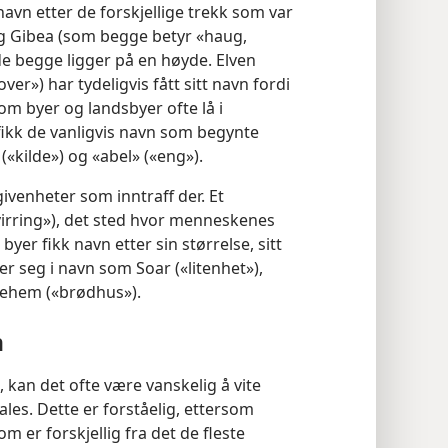
 navn etter de forskjellige trekk som var
og Gibea (som begge betyr «haug,
 de begge ligger på en høyde. Elven
er») har tydeligvis fått sitt navn fordi
som byer og landsbyer ofte lå i
fikk de vanligvis navn som begynte
«kilde») og «abel» («eng»).
ivenheter som inntraff der. Et
virring»), det sted hvor menneskenes
 byer fikk navn etter sin størrelse, sitt
er seg i navn som Soar («litenhet»),
tlehem («brødhus»).
n
, kan det ofte være vanskelig å vite
les. Dette er forståelig, ettersom
 er forskjellig fra det de fleste