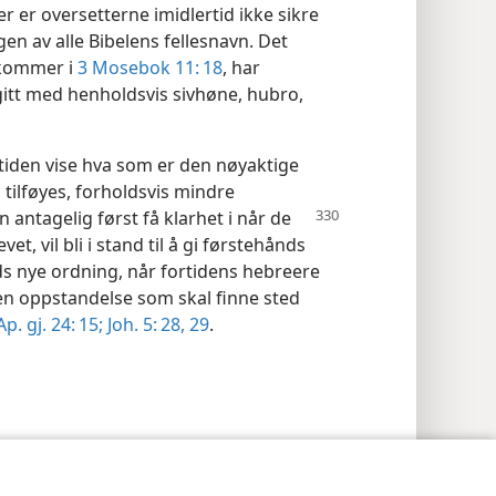
r er oversetterne imidlertid ikke sikre
n av alle Bibelens fellesnavn. Det
ekommer i
3 Mosebok 11: 18
, har
gitt med henholdsvis sivhøne, hubro,
amtiden vise hva som er den nøyaktige
 tilføyes, forholdsvis mindre
en antagelig først få klarhet
i når de
t, vil bli i stand til å gi førstehånds
uds nye ordning, når fortidens hebreere
en oppstandelse som skal finne sted
Ap. gj. 24: 15;
Joh. 5: 28, 29
.