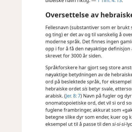
bibelske navn riktig. —
1 Tim. 4: 13
.
Oversettelse av hebraisk
Fellesnavn (substantiver som er brukt
og ting) er det av og til vanskelig å ove
moderne språk. Det finnes ingen gaml
opp i for å få den nøyaktige definisjon
skrevet for 3000 år siden.
Språkforskere har gjort seg store anst
nøyaktige betydningen av de hebrais
ord på beslektede språk, for eksempel
hebraiske ordet
sis
betyr svale, etters
arabisk. (
Jer. 8: 7
) Navn på fugler og dy
onomatopoietiske ord, det vil si ord so
fuglene frambringer, akkurat som «gak
betegne slike dyr som ender, kuer og k
eksempel ut til å passe til den
si-si-si
-ly