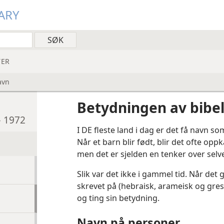
ARY
ER
avn
Betydningen av bibe
– 1972
I DE fleste land i dag er det få navn som
Når et barn blir født, blir det ofte oppk
men det er sjelden en tenker over selv
Slik var det ikke i gammel tid. Når det 
skrevet på (hebraisk, arameisk og gre
og ting sin betydning.
Navn på personer