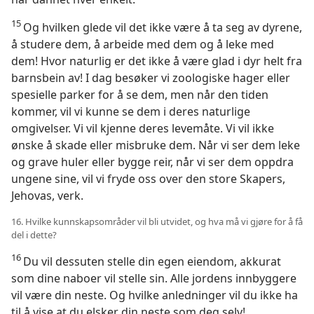
15
Og hvilken glede vil det ikke være å ta seg av dyrene,
å studere dem, å arbeide med dem og å leke med
dem! Hvor naturlig er det ikke å være glad i dyr helt fra
barnsbein av! I dag besøker vi zoologiske hager eller
spesielle parker for å se dem, men når den tiden
kommer, vil vi kunne se dem i deres naturlige
omgivelser. Vi vil kjenne deres levemåte. Vi vil ikke
ønske å skade eller misbruke dem. Når vi ser dem leke
og grave huler eller bygge reir, når vi ser dem oppdra
ungene sine, vil vi fryde oss over den store Skapers,
Jehovas, verk.
16. Hvilke kunnskapsområder vil bli utvidet, og hva må vi gjøre for å få
del i dette?
16
Du vil dessuten stelle din egen eiendom, akkurat
som dine naboer vil stelle sin. Alle jordens innbyggere
vil være din neste. Og hvilke anledninger vil du ikke ha
til å vise at du elsker din neste som deg selv!