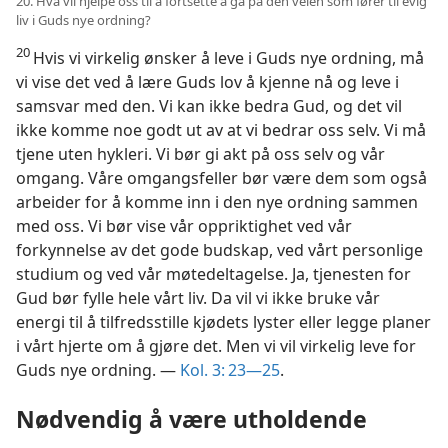
20. Hva vil hjelpe oss til å fortsette å gå på den veien som fører til evig
liv i Guds nye ordning?
20
Hvis vi virkelig ønsker å leve i Guds nye ordning, må
vi vise det ved å lære Guds lov å kjenne nå og leve i
samsvar med den. Vi kan ikke bedra Gud, og det vil
ikke komme noe godt ut av at vi bedrar oss selv. Vi må
tjene uten hykleri. Vi bør gi akt på oss selv og vår
omgang. Våre omgangsfeller bør være dem som også
arbeider for å komme inn i den nye ordning sammen
med oss. Vi bør vise vår oppriktighet ved vår
forkynnelse av det gode budskap, ved vårt personlige
studium og ved vår møtedeltagelse. Ja, tjenesten for
Gud bør fylle hele vårt liv. Da vil vi ikke bruke vår
energi til å tilfredsstille kjødets lyster eller legge planer
i vårt hjerte om å gjøre det. Men vi vil virkelig leve for
Guds nye ordning. —
Kol. 3: 23—25
.
Nødvendig å være utholdende