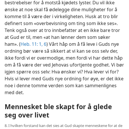
bestrebelser for å motstå kjødets lyster. Du vil ikke
ønske at noe skal få ødelegge dine muligheter for å
komme til å være der i virkeligheten. Husk at tro blir
definert som «overbevisning om ting som ikke ses».
Tenk også over at tro innbefatter at en ikke bare tror
at Gud er til, men «at han lønner dem som søker
ham». (
Heb. 11: 1,
6
) Vårt håp om å få leve i Guds nye
ordning bør være så sikkert at vi kan se oss selv der,
ikke fordi vi er overmodige, men fordi vi har dette håp
om å få være der ved Jehovas ufortjente godhet. Vi bør
igjen spørre oss selv: Hva ønsker vi? Hva lever vi for?
Hvis vi lever med Guds nye ordning for øye, er det ikke
noe i denne tomme verden som kan sammenlignes
med det.
Mennesket ble skapt for å glede
seg over livet
8. I hvilken forstand kan det sies at Gud skapte menneskene for at de