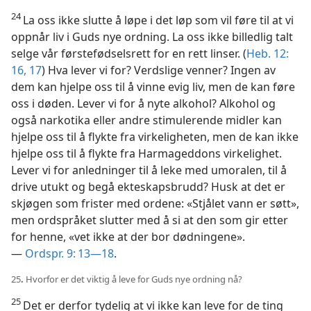
24
La oss ikke slutte å løpe i det løp som vil føre til at vi
oppnår liv i Guds nye ordning. La oss ikke billedlig talt
selge vår førstefødselsrett for en rett linser. (
Heb. 12:
16, 17
) Hva lever vi for? Verdslige venner? Ingen av
dem kan hjelpe oss til å vinne evig liv, men de kan føre
oss i døden. Lever vi for å nyte alkohol? Alkohol og
også narkotika eller andre stimulerende midler kan
hjelpe oss til å flykte fra virkeligheten, men de kan ikke
hjelpe oss til å flykte fra Harmageddons virkelighet.
Lever vi for anledninger til å leke med umoralen, til å
drive utukt og begå ekteskapsbrudd? Husk at det er
skjøgen som frister med ordene: «Stjålet vann er søtt»,
men ordspråket slutter med å si at den som gir etter
for henne, «vet ikke at der bor dødningene».
—
Ordspr. 9: 13—18
.
25
.
Hvorfor er det viktig å leve for Guds nye ordning nå?
25
Det er derfor tydelig at vi ikke kan leve for de ting