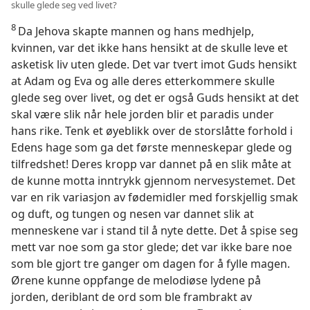
skulle glede seg ved livet?
8
Da Jehova skapte mannen og hans medhjelp,
kvinnen, var det ikke hans hensikt at de skulle leve et
asketisk liv uten glede. Det var tvert imot Guds hensikt
at Adam og Eva og alle deres etterkommere skulle
glede seg over livet, og det er også Guds hensikt at det
skal være slik når hele jorden blir et paradis under
hans rike. Tenk et øyeblikk over de storslåtte forhold i
Edens hage som ga det første menneskepar glede og
tilfredshet! Deres kropp var dannet på en slik måte at
de kunne motta inntrykk gjennom nervesystemet. Det
var en rik variasjon av fødemidler med forskjellig smak
og duft, og tungen og nesen var dannet slik at
menneskene var i stand til å nyte dette. Det å spise seg
mett var noe som ga stor glede; det var ikke bare noe
som ble gjort tre ganger om dagen for å fylle magen.
Ørene kunne oppfange de melodiøse lydene på
jorden, deriblant de ord som ble frambrakt av