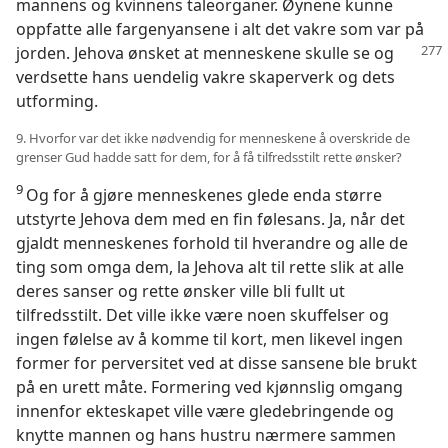
mannens og kvinnens taleorganer. Øynene kunne
oppfatte alle fargenyansene i alt det vakre som var på
jorden. Jehova ønsket at menneskene
skulle se og
verdsette hans uendelig vakre skaperverk og dets
utforming.
9. Hvorfor var det ikke nødvendig for menneskene å overskride de
grenser Gud hadde satt for dem, for å få tilfredsstilt rette ønsker?
9
Og for å gjøre menneskenes glede enda større
utstyrte Jehova dem med en fin følesans. Ja, når det
gjaldt menneskenes forhold til hverandre og alle de
ting som omga dem, la Jehova alt til rette slik at alle
deres sanser og rette ønsker ville bli fullt ut
tilfredsstilt. Det ville ikke være noen skuffelser og
ingen følelse av å komme til kort, men likevel ingen
former for perversitet ved at disse sansene ble brukt
på en urett måte. Formering ved kjønnslig omgang
innenfor ekteskapet ville være gledebringende og
knytte mannen og hans hustru nærmere sammen