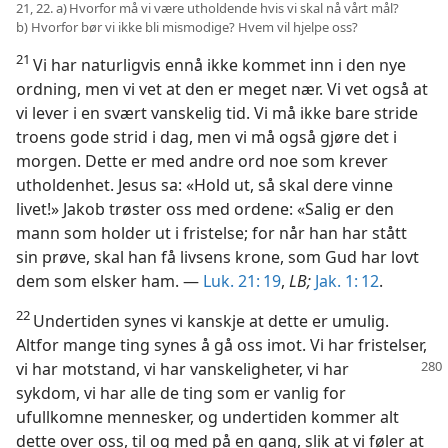
21, 22. a) Hvorfor må vi være utholdende hvis vi skal nå vårt mål?
b) Hvorfor bør vi ikke bli mismodige? Hvem vil hjelpe oss?
21
Vi har naturligvis ennå ikke kommet inn i den nye
ordning, men vi vet at den er meget nær. Vi vet også at
vi lever i en svært vanskelig tid. Vi må ikke bare stride
troens gode strid i dag, men vi må også gjøre det i
morgen. Dette er med andre ord noe som krever
utholdenhet. Jesus sa: «Hold ut, så skal dere vinne
livet!» Jakob trøster oss med ordene: «Salig er den
mann som holder ut i fristelse; for når han har stått
sin prøve, skal han få livsens krone, som Gud har lovt
dem som elsker ham. —
Luk. 21: 19
,
LB;
Jak. 1: 12
.
22
Undertiden synes vi kanskje at dette er umulig.
Altfor mange ting synes å gå oss imot. Vi har fristelser,
vi har motstand,
vi har vanskeligheter, vi har
sykdom, vi har alle de ting som er vanlig for
ufullkomne mennesker, og undertiden kommer alt
dette over oss, til og med på en gang, slik at vi føler at