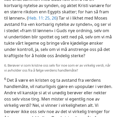
kortvarig nytelse av synden, og aktet Kristi vanære for
en større rikdom enn Egypts skatter; for han så fram
til lønnen». (
Heb. 11: 25, 26
) Tar vi i likhet med Moses
avstand fra «en kortvarig nytelse av synden», og ser vi
i stedet «fram til lønnen» i Guds nye ordning, selv om
vi undertiden blir spottet og sett ned på, selv om vi må
tukte vårt legeme og bringe våre kjødelige ønsker
under kontroll, ja, selv om vi må anstrenge oss på det
kraftigste for å holde oss åndelig sterke?
6. Berøver vi som kristne oss selv for noe som er av virkelig verdi, når
vi avholder oss fra å følge verdens handlemåte?
6
Det å være en kristen og ta avstand fra verdens
handlemåte, vil naturligvis gjøre en upopulær i verden.
Andre vil kanskje si at vi unødig berøver eller nekter
oss selv visse ting. Men mister vi egentlig noe av
virkelig verdi? Nei, vi vinner i virkeligheten alt. Vi
berøver ikke oss selv noe av det vi virkelig trenger for