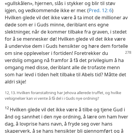
«gullskålen», hjernen, slås i stykker og blir til støv
igjen, og vedkommende ikke er mer. (
Pred. 12: 6
)
Hvilken glede vil det ikke være å ta imot de millioner av
døde som er i Guds minne, deriblant ens egne
slektninger, når de kommer tilbake fra graven, i stedet
for å se mennesker dø! Hvilken glede vil det ikke være
å undervise dem i Guds hensikter og høre dem fortelle
om sine opplevelser i fortiden! Foretrekker
du
verdslig omgang nå framfor å få det privilegium å ha
omgang med disse, deriblant alle de trofaste menn
som har levd i tiden helt tilbake til Abels tid? Måtte det
aldri skje!
12, 13. Hvilken foranstaltning har Jehova allerede truffet, og hvilke
velsignelser kan vi vente å få del i i Guds nye ordning?
12
Hvilken glede vil det ikke være å tilbe og tjene Gud i
ånd og sannhet i den nye ordning, å lære om ham hver
dag, å lovprise hans navn, å fryde seg over hans
skaperverk, å se hans hensikter bli gjennomført og å