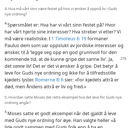
4. Hva må vårt sinn være festet på hvis vi ønsker å oppnå liv i Guds
nye ordning?
4
Spørsmålet er: Hva har vi vårt sinn festet på? Hvor
har vårt hjerte sine interesser? Hva streber vi etter? Vi
må være realistiske. I
1 Timoteus 6: 19
formaner
Paulus dem som var oppslukt av jordiske interesser og
ønsker, til å ’legge seg opp en god grunnvoll for den
kommende tid, at de
kunne gripe det sanne liv’. Ja,
det
sanne liv
! Det er det vi ønsker å gripe. Det betyr å
leve for Guds nye ordning og ikke for å tilfredsstille
kjødets lyster.
Romerne 8: 6
sier: «For kjødets attrå er
død, men Åndens attrå er liv og fred.»
5. Hvordan satte Moses det rette eksempel hva det leve for Guds nye
ordning angår?
5
Moses satte et godt eksempel når det gjaldt å leve
med Guds nye ordning for øye. Han valgte heller «å
lide ondt sammen med Guds folk enn å ha en