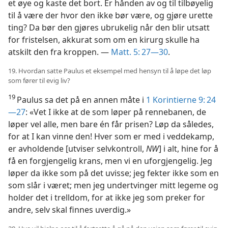
et øye og kaste det bort. Er hånden av og til tilbøyelig
til å være der hvor den ikke bør være, og gjøre urette
ting? Da bør den gjøres ubrukelig når den blir utsatt
for fristelsen, akkurat som om en kirurg skulle ha
atskilt den fra kroppen. —
Matt. 5: 27—30
.
19. Hvordan satte Paulus et eksempel med hensyn til å løpe det løp
som fører til evig liv?
19
Paulus sa det på en annen måte i
1 Korintierne 9: 24
—27
: «Vet I ikke at de som løper på rennebanen, de
løper vel alle, men bare én får prisen? Løp da således,
for at I kan vinne den! Hver som er med i veddekamp,
er avholdende [utviser selvkontroll,
NW
] i alt, hine for å
få en forgjengelig krans, men vi en uforgjengelig. Jeg
løper da ikke som på det uvisse; jeg fekter ikke som en
som slår i været; men jeg undertvinger mitt legeme og
holder det i trelldom, for at ikke jeg som preker for
andre, selv skal finnes uverdig.»