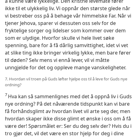
å kunne være lykkelige. Den kristne levemåte fører
ikke til et ulykkelig liv. Vi oppnår den største glede når
vi bestreber oss på å behage vår himmelske Far. Når vi
tjener Jehova, sparer vi dessuten oss selv for de
fryktelige sorger og lidelser som kommer over dem
som er ulydige. Hvorfor skulle vi hele livet søke
spenning, bare for å få dårlig samvittighet, idet vi vet
at slike ting ikke bringer virkelig lykke, men bare fører
til døden? Selv mens vi ennå lever, vil vi måtte
unngjelde for det og oppleve mange vanskeligheter.
7. Hvordan vil troen på Guds løfter hjelpe oss til å leve for Guds nye
ordning?
7
Hva kan så sammenlignes med det å oppnå liv i Guds
nye ordning? På det nåværende tidspunkt kan vi bare
få forhåndsglimt av hvordan livet vil arte seg der, men
hvordan skaper ikke disse glimt et ønske i oss om å få
være der! Spørsmålet er: Ser du deg selv der? Hvis du i
tro gjør det, vil det være en stor hjelp for deg i dine