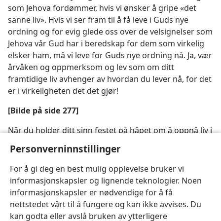
som Jehova fordømmer, hvis vi ønsker å gripe «det
sanne liv». Hvis vi ser fram til å få leve i Guds nye
ordning og for evig glede oss over de velsignelser som
Jehova vår Gud har i beredskap for dem som virkelig
elsker ham, må vi leve for Guds nye ordning nå. Ja, vær
årvåken og oppmerksom og lev som om ditt
framtidige liv avhenger av hvordan du lever nå, for det
er i virkeligheten det det gjør!
[Bilde på side 277]
Når du holder ditt sinn festet på håpet om å oppnå liv i
Guds nye ordning, vil det hjelpe deg til å motstå
Personverninnstillinger
kjødelige ønsker og å få et fast grep om det evige liv
For å gi deg en best mulig opplevelse bruker vi
informasjonskapsler og lignende teknologier. Noen
informasjonskapsler er nødvendige for å få
nettstedet vårt til å fungere og kan ikke avvises. Du
kan godta eller avslå bruken av ytterligere