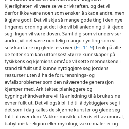
Kjærligheten vil være selve drivkraften, og det vil
derfor ikke være noen som ønsker å skade andre, men
å gjøre godt. Det vil skje så mange gode ting i den nye
tingenes ordning at det ikke vil bli anledning til å kjede
seg. Ingen vil være doven. Samtidig som vi underviser
andre, vil det være uendelig mange nye ting som vi
selv kan lære og glede oss over. (
Es. 11: 9
) Tenk på alle
de felter som kan utforskes! Større kunnskaper på
fysikkens og kjemiens område vil sette menneskene i
stand til fullt ut å kunne nyttiggjøre seg jordens
ressurser uten å ha de forurensnings- og
avfallsproblemer som den nåværende generasjon
kjemper med. Arkitekter, planleggere og
bygningshåndverkere vil få anledning til å bruke sine
evner fullt ut. Det vil også bli tid til å dyktiggjøre seg i
det som i dag kalles de skjønne kunster og glede seg
fullt ut over dem: Vakker musikk, uten islett av umoral,
babylonisk religion eller mytologi, vakre malerier og