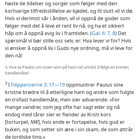
høste de lidelser og sorger som følger med den
kortvarige tilfredsstillelse av kjødet, og til slutt vil vi dø.
Hvis vi derimot sår i ånden, vil vi oppnå de goder som
følger med det å leve et rent liv nå, og ha et sikkert
håp om å oppnå evig liv i framtiden. (
Gal. 6: 7, 8
) Det
spørsmål vi bør stille oss selv, er: Hva lever vi for? Hvis
vi ønsker å oppnå liv i Guds nye ordning, må vi leve for
den nå!
3. Hva sa Paulus om noen som på hans tid unnlot å følge en kristen
handlemåte?
3
I
Filippenserne 3: 17—19
oppmuntrer Paulus sine
kristne brødre til å etterligne ham og andre som fulgte
en trofast handlemåte, men sier advarende: «For
mange vandrer, som jeg ofte har sagt eder og nå
endog med tårer sier er fiender av Kristi kors
[torturpel,
NW
], hvis ende er fortapelse, hvis gud er
buken, og som setter sin ære i sin skam, de som attrår
de jordiske ting.»