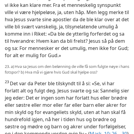
vi ikke kan klare mer. Fra et menneskelig synspunkt
ville vi være hjelpeløse, ja, uten håp. Men legg merke til
hva Jesus svarte sine apostler da de ble klar over at det
ville bli svært vanskelig, ja, tilsynelatende umulig å
komme inn i Riket: «Da ble de ytterlig forferdet og sa
til hverandre: Hvem kan da bli frelst? Jesus så på dem
og sa: For mennesker er det umulig, men ikke for Gud;
for alt er mulig for Gud.»
23. a) Hva sa Jesus om den belønning de ville få som fulgte nøye i hans
fotspor? b) Hva må vi gjøre hvis Gud skal hjelpe oss?
23
Det var da Peter ble tilskyndt til å si: «Se, vi har
forlatt alt og fulgt deg. Jesus svarte og sa: Sannelig sier
jeg eder: Det er ingen som har forlatt hus eller brødre
eller søstre eller mor eller far eller barn eller akrer for
min skyld og for evangeliets skyld, uten at han skal få
hundrefold igjen, nå her i tiden hus og brødre og
søstre og mødre og barn og akrer under forfølgelser,
og i den kommende verden evig liv.» (
Mark. 10: 26—30
)