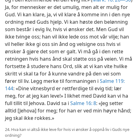
Ja, for mennesker er det umulig, men alt er mulig for
Gud. Vi kan klare, ja, vi vil klare å komme inn i den nye
ordning med Guds hjelp. Vi kan høste den belønning
som består i evig liv, hvis vi ønsker det. Men Gud vil
ikke tvinge oss; han vil ikke lede oss mot vår vilje; han
vil heller ikke gi oss sin ånd og velsigne oss hvis vi
ønsker å gjøre det som er galt. Vi må gå i den rette
retningen hvis hans ånd skal støtte oss på veien. Vi må
fortsette å studere hans Ord, slik at vi kan vite hvilke
skritt vi skal ta for å kunne vandre på den vei som
fører til liv. Legg merke til formaningen i
Salme 119:
144
: «Dine vitnesbyrd er rettferdige til evig tid; lær
meg, for at jeg kan leve!» I likhet med David kan vi ha
full tillit til Jehova. David sa i
Salme 16: 8
: «Jeg setter
alltid [Jehova] for meg; for han er ved min høyre hånd;
jeg skal ikke rokkes.»
24. Hva kan vi altså ikke leve for hvis vi ønsker å oppnå liv i Guds nye
ordning?