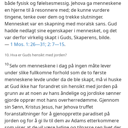
både fysisk og følelsesmessig. Jehova ga menneskene
en hjerne til å resonnere med; de kunne vurdere
tingene, tenke over dem og trekke slutninger.
Mennesket var en skapning med moralsk sans. Gud
hadde nedlagt sine egenskaper i mennesket, og det
var derfor virkelig skapt i Guds, Skaperens, bilde.
—
1 Mos. 1: 26—31;
2: 7—15
.
10. Hva er Guds hensikt med jorden?
10
Selv om menneskene i dag på ingen måte lever
under slike fullkomne forhold som de to første
menneskene levde under da de ble skapt, må vi huske
at Gud ikke har forandret sin hensikt med jorden på
grunn av at noen av hans åndelige og jordiske sønner
gjorde opprør mot hans overherredømme. Gjennom
sin Sønn, Kristus Jesus, har Jehova truffet
foranstaltninger for å gjenopprette paradiset på
jorden og for å gi liv til dem av Adams etterkommere
som viser at de vil være lydige og tilpasse seg livet der.