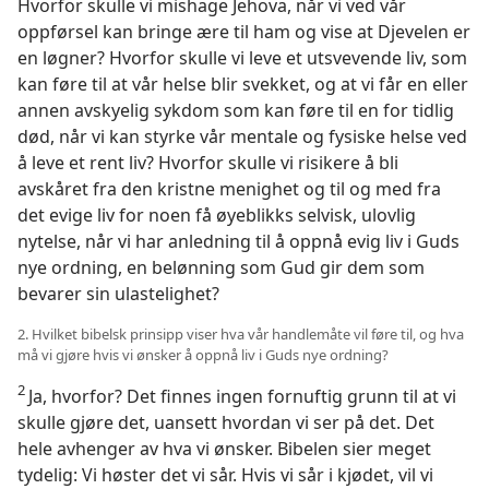
Hvorfor skulle vi mishage Jehova, når vi ved vår
oppførsel kan bringe ære til ham og vise at Djevelen er
en løgner? Hvorfor skulle vi leve et utsvevende liv, som
kan føre til at vår helse blir svekket, og at vi får en eller
annen avskyelig sykdom som kan føre til en for tidlig
død, når vi kan styrke vår mentale og fysiske helse ved
å leve et rent liv? Hvorfor skulle vi risikere å bli
avskåret fra den kristne menighet og til og med fra
det evige liv for noen få øyeblikks selvisk, ulovlig
nytelse, når vi har anledning til å oppnå evig liv i Guds
nye ordning, en belønning som Gud gir dem som
bevarer sin ulastelighet?
2. Hvilket bibelsk prinsipp viser hva vår handlemåte vil føre til, og hva
må vi gjøre hvis vi ønsker å oppnå liv i Guds nye ordning?
2
Ja, hvorfor? Det finnes ingen fornuftig grunn til at vi
skulle gjøre det, uansett hvordan vi ser på det. Det
hele avhenger av hva vi ønsker. Bibelen sier meget
tydelig: Vi høster det vi sår. Hvis vi sår i kjødet, vil vi