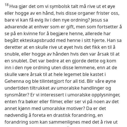
18
Hva gjør det om vi symbolsk talt må rive ut et øye
eller hogge av en hånd, hvis disse organer frister oss,
bare vi kan få evig liv i den nye ordning? Jesus sa
advarende at enhver som er gift, men som fortsetter å
se på en kvinne for å begjære henne, allerede har
begått ekteskapsbrudd med henne i sitt hjerte. Han sa
deretter at en skulle rive ut øyet hvis det fikk en til å
snuble, eller hogge av hånden hvis den var årsak til at
en snublet. Det var bedre at en gjorde dette og kom
inn i den nye ordning uten disse lemmene, enn at de
skulle være årsak til at hele legemet ble kastet i
Gehenna og ble tilintetgjort for all tid. Blir våre øyne
undertiden tiltrukket av umoralske handlinger og
synsmåter? Er vi interessert i umoralske opplysninger,
enten fra bøker eller filmer, eller ser vi på noen av det
annet kjønn med umoralske motiver? Da er det
nødvendig å foreta en drastisk forandring, en
forandring som kan sammenlignes med det å rive ut