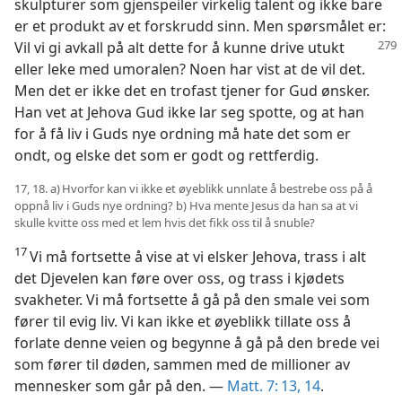
skulpturer som gjenspeiler virkelig talent og ikke bare
er et produkt av et forskrudd sinn. Men spørsmålet er:
Vil vi
gi avkall på alt dette for å kunne drive utukt
eller leke med umoralen? Noen har vist at de vil det.
Men det er ikke det en trofast tjener for Gud ønsker.
Han vet at Jehova Gud ikke lar seg spotte, og at han
for å få liv i Guds nye ordning må hate det som er
ondt, og elske det som er godt og rettferdig.
17, 18. a) Hvorfor kan vi ikke et øyeblikk unnlate å bestrebe oss på å
oppnå liv i Guds nye ordning? b) Hva mente Jesus da han sa at vi
skulle kvitte oss med et lem hvis det fikk oss til å snuble?
17
Vi må fortsette å vise at vi elsker Jehova, trass i alt
det Djevelen kan føre over oss, og trass i kjødets
svakheter. Vi må fortsette å gå på den smale vei som
fører til evig liv. Vi kan ikke et øyeblikk tillate oss å
forlate denne veien og begynne å gå på den brede vei
som fører til døden, sammen med de millioner av
mennesker som går på den. —
Matt. 7: 13, 14
.