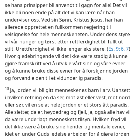
se hans prinsipper bli anvendt til gagn for alle! Det vil
ikke bli noen ende på alt det vi kan lære når han
underviser oss. Ved sin Sønn, Kristus Jesus, har han
allerede opprettet en fullkommen regjering til
velsignelse for hele menneskeheten. Under dens styre
vil vår hunger og tørst etter rettferdighet bli fullt ut
stilt. Urettferdighet vil ikke lenger eksistere. (
Es. 9: 6, 7
)
Hvor gledebringende vil det ikke være stadig å kunne
gjøre framskritt ved å utvikle vårt sinn og våre evner
og å kunne bruke disse evner for å forskjønne jorden
og forvandle den til et vidunderlig paradis!
13
Ja, jorden vil bli gitt menneskenes barn i arv. Uansett
i hvilken retning en da ser, mot øst eller vest, mot nord
eller sør, vil en se at hele jorden er et storslått paradis.
Alle sletter, daler, høydedrag og fjell, ja, også alle hav vil
da være underlagt menneskets tilsyn. Hvilken fryd vil
det ikke være å bruke sine hender og mentale evner,
idet en under Guds ledelse arbeider for å gjøre jorden