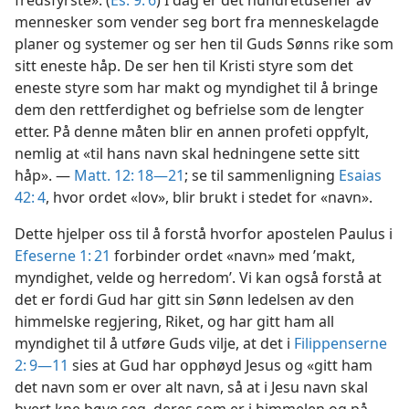
fredsfyrste». (
Es. 9: 6
) I dag er det hundretusener av
mennesker som vender seg bort fra menneskelagde
planer og systemer og ser hen til Guds Sønns rike som
sitt eneste håp. De ser hen til Kristi styre som det
eneste styre som har makt og myndighet til å bringe
dem den rettferdighet og befrielse som de lengter
etter. På denne måten blir en annen profeti oppfylt,
nemlig at «til hans navn skal hedningene sette sitt
håp». —
Matt. 12: 18—21
; se til sammenligning
Esaias
42: 4
, hvor ordet «lov», blir brukt i stedet for «navn».
Dette hjelper oss til å forstå hvorfor apostelen Paulus i
Efeserne 1: 21
forbinder ordet «navn» med ’makt,
myndighet, velde og herredom’. Vi kan også forstå at
det er fordi Gud har gitt sin Sønn ledelsen av den
himmelske regjering, Riket, og har gitt ham all
myndighet til å utføre Guds vilje, at det i
Filippenserne
2: 9—11
sies at Gud har opphøyd Jesus og «gitt ham
det navn som er over alt navn, så at i Jesu navn skal