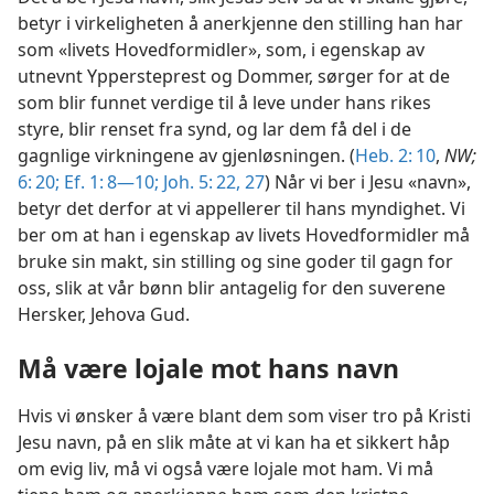
betyr i virkeligheten å anerkjenne den stilling han har
som «livets Hovedformidler», som, i egenskap av
utnevnt Yppersteprest og Dommer, sørger for at de
som blir funnet verdige til å leve under hans rikes
styre, blir renset fra synd, og lar dem få del i de
gagnlige virkningene av gjenløsningen. (
Heb. 2: 10
,
NW;
6: 20;
Ef. 1: 8—10;
Joh. 5: 22,
27
) Når vi ber i Jesu «navn»,
betyr det derfor at vi appellerer til hans myndighet. Vi
ber om at han i egenskap av livets Hovedformidler må
bruke sin makt, sin stilling og sine goder til gagn for
oss, slik at vår bønn blir antagelig for den suverene
Hersker, Jehova Gud.
Må være lojale mot hans navn
Hvis vi ønsker å være blant dem som viser tro på Kristi
Jesu navn, på en slik måte at vi kan ha et sikkert håp
om evig liv, må vi også være lojale mot ham. Vi må