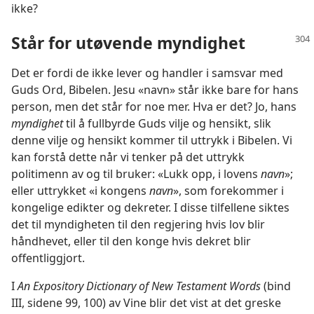
ikke?
Står for utøvende myndighet
Det er fordi de ikke lever og handler i samsvar med
Guds Ord, Bibelen. Jesu «navn» står ikke bare for hans
person, men det står for noe mer. Hva er det? Jo, hans
myndighet
til å fullbyrde Guds vilje og hensikt, slik
denne vilje og hensikt kommer til uttrykk i Bibelen. Vi
kan forstå dette når vi tenker på det uttrykk
politimenn av og til bruker: «Lukk opp, i lovens
navn
»;
eller uttrykket «i kongens
navn
», som forekommer i
kongelige edikter og dekreter. I disse tilfellene siktes
det til myndigheten til den regjering hvis lov blir
håndhevet, eller til den konge hvis dekret blir
offentliggjort.
I
An Expository Dictionary of New Testament Words
(bind
III, sidene 99, 100) av Vine blir det vist at det greske