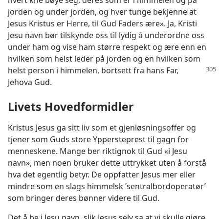
hvert kne bøye seg, deres som er i himmelen og på
jorden og under jorden, og hver tunge bekjenne at
Jesus Kristus er Herre, til Gud Faders ære». Ja, Kristi
Jesu navn bør tilskynde oss til lydig å underordne oss
under ham og vise ham større respekt og ære enn en
hvilken som helst leder på jorden og en hvilken som
helst person i
himmelen, bortsett fra hans Far,
Jehova Gud.
Livets Hovedformidler
Kristus Jesus ga sitt liv som et gjenløsningsoffer og
tjener som Guds store Yppersteprest til gagn for
menneskene. Mange ber riktignok til Gud «i Jesu
navn», men noen bruker dette uttrykket uten å forstå
hva det egentlig betyr. De oppfatter Jesus mer eller
mindre som en slags himmelsk ’sentralbordoperatør’
som bringer deres bønner videre til Gud.
Det å be i Jesu navn, slik Jesus selv sa at vi skulle gjøre,