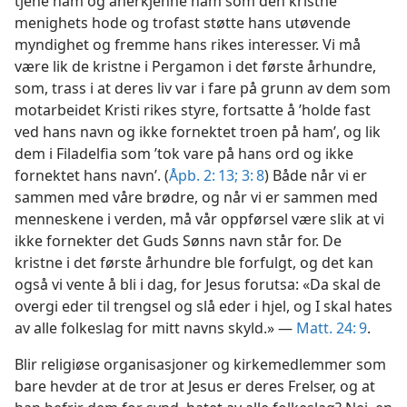
tjene ham og anerkjenne ham som den kristne
menighets hode og trofast støtte hans utøvende
myndighet og fremme hans rikes interesser. Vi må
være lik de kristne i Pergamon i det første århundre,
som, trass i at deres liv var i fare på grunn av dem som
motarbeidet Kristi rikes styre, fortsatte å ’holde fast
ved hans navn og ikke fornektet troen på ham’, og lik
dem i Filadelfia som ’tok vare på hans ord og ikke
fornektet hans navn’. (
Åpb. 2: 13;
3: 8
) Både når vi er
sammen med våre brødre, og når vi er sammen med
menneskene i verden, må vår oppførsel være slik at vi
ikke fornekter det Guds Sønns navn står for. De
kristne i det første århundre ble forfulgt, og det kan
også vi vente å bli i dag, for Jesus forutsa: «Da skal de
overgi eder til trengsel og slå eder i hjel, og I skal hates
av alle folkeslag for mitt navns skyld.» —
Matt. 24: 9
.
Blir religiøse organisasjoner og kirkemedlemmer som
bare hevder at de tror at Jesus er deres Frelser, og at