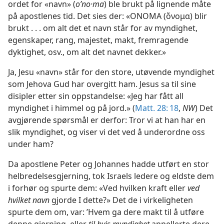
ordet for «navn» (
o’no·ma
) ble brukt på lignende måte
på apostlenes tid. Det sies der: «ONOMA (ὄνομα) blir
brukt . . . om alt det et navn står for av myndighet,
egenskaper, rang, majestet, makt, fremragende
dyktighet, osv., om alt det navnet dekker.»
Ja, Jesu «navn» står for den store, utøvende myndighet
som Jehova Gud har overgitt ham. Jesus sa til sine
disipler etter sin oppstandelse: «Jeg har fått all
myndighet i himmel og på jord.» (
Matt. 28: 18
,
NW
) Det
avgjørende spørsmål er derfor: Tror vi at han har en
slik myndighet, og viser vi det ved å underordne oss
under ham?
Da apostlene Peter og Johannes hadde utført en stor
helbredelsesgjerning, tok Israels ledere og eldste dem
i forhør og spurte dem: «Ved hvilken kraft eller
ved
hvilket navn
gjorde I dette?» Det de i virkeligheten
spurte dem om, var: ’Hvem ga dere makt til å utføre