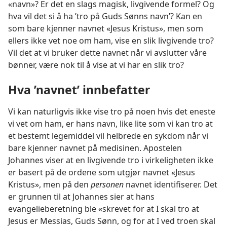
«navn»? Er det en slags magisk, livgivende formel? Og
hva vil det si å ha ’tro på Guds Sønns navn’? Kan en
som bare kjenner navnet «Jesus Kristus», men som
ellers ikke vet noe om ham, vise en slik livgivende tro?
Vil det at vi bruker dette navnet når vi avslutter våre
bønner, være nok til å vise at vi har en slik tro?
Hva ’navnet’ innbefatter
Vi kan naturligvis ikke vise tro på noen hvis det eneste
vi vet om ham, er hans navn, like lite som vi kan tro at
et bestemt legemiddel vil helbrede en sykdom når vi
bare kjenner navnet på medisinen. Apostelen
Johannes viser at en livgivende tro i virkeligheten ikke
er basert på de ordene som utgjør navnet «Jesus
Kristus», men på den
personen
navnet identifiserer. Det
er grunnen til at Johannes sier at hans
evangelieberetning ble «skrevet for at I skal tro at
Jesus er Messias, Guds Sønn, og for at I ved troen skal