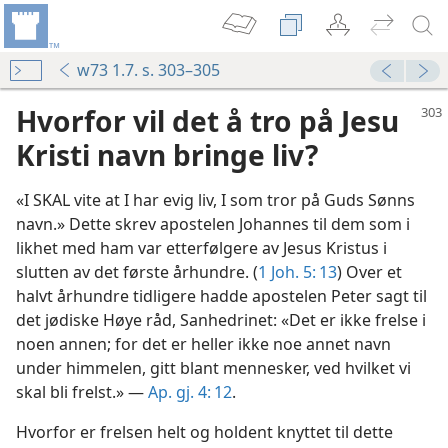
w73 1.7. s. 303–305
Hvorfor vil det å tro på Jesu
Kristi navn bringe liv?
«I SKAL vite at I har evig liv, I som tror på Guds Sønns
navn.» Dette skrev apostelen Johannes til dem som i
likhet med ham var etterfølgere av Jesus Kristus i
slutten av det første århundre. (
1 Joh. 5: 13
) Over et
halvt århundre tidligere hadde apostelen Peter sagt til
det jødiske Høye råd, Sanhedrinet: «Det er ikke frelse i
noen annen; for det er heller ikke noe annet navn
under himmelen, gitt blant mennesker, ved hvilket vi
skal bli frelst.» —
Ap. gj. 4: 12
.
Hvorfor er frelsen helt og holdent knyttet til dette