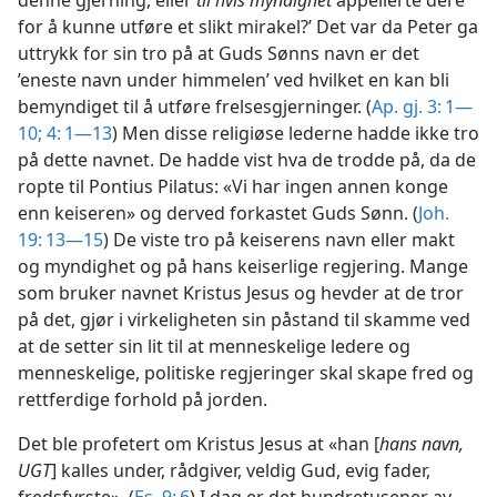
denne gjerning, eller
til hvis myndighet
appellerte dere
for å kunne utføre et slikt mirakel?’ Det var da Peter ga
uttrykk for sin tro på at Guds Sønns navn er det
’eneste navn under himmelen’ ved hvilket en kan bli
bemyndiget til å utføre frelsesgjerninger. (
Ap. gj. 3: 1—
10;
4: 1—13
) Men disse religiøse lederne hadde ikke tro
på dette navnet. De hadde vist hva de trodde på, da de
ropte til Pontius Pilatus: «Vi har ingen annen konge
enn keiseren» og derved forkastet Guds Sønn. (
Joh.
19: 13—15
) De viste tro på keiserens navn eller makt
og myndighet og på hans keiserlige regjering. Mange
som bruker navnet Kristus Jesus og hevder at de tror
på det, gjør i virkeligheten sin påstand til skamme ved
at de setter sin lit til at menneskelige ledere og
menneskelige, politiske regjeringer skal skape fred og
rettferdige forhold på jorden.
Det ble profetert om Kristus Jesus at «han [
hans navn,
UGT
] kalles under, rådgiver, veldig Gud, evig fader,