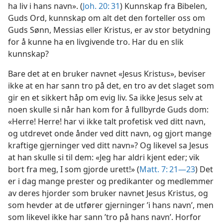
ha liv i hans navn». (
Joh. 20: 31
) Kunnskap fra Bibelen,
Guds Ord, kunnskap om alt det den forteller oss om
Guds Sønn, Messias eller Kristus, er av stor betydning
for å kunne ha en livgivende tro. Har du en slik
kunnskap?
Bare det at en bruker navnet «Jesus Kristus», beviser
ikke at en har sann tro på det, en tro av det slaget som
gir en et sikkert håp om evig liv. Sa ikke Jesus selv at
noen skulle si når han kom for å fullbyrde Guds dom:
«Herre! Herre! har vi ikke talt profetisk ved ditt navn,
og utdrevet onde ånder ved ditt navn, og gjort mange
kraftige gjerninger ved ditt navn»? Og likevel sa Jesus
at han skulle si til dem: «Jeg har aldri kjent eder; vik
bort fra meg, I som gjorde urett!» (
Matt. 7: 21—23
) Det
er i dag mange prester og predikanter og medlemmer
av deres hjorder som bruker navnet Jesus Kristus, og
som hevder at de utfører gjerninger ’i hans navn’, men
som likevel ikke har sann ’tro på hans navn’. Horfor