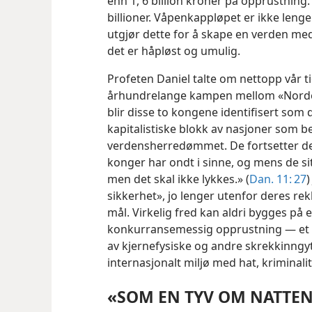
enn 1, 6 billion kroner på opprustning. I
billioner. Våpenkappløpet er ikke lenge
utgjør dette for å skape en verden med 
det er håpløst og umulig.
Profeten Daniel talte om nettopp vår t
århundrelange kampen mellom «Norde
blir disse to kongene identifisert so
kapitalistiske blokk av nasjoner som
verdensherredømmet. De fortsetter det
konger har ondt i sinne, og mens de si
men det skal ikke lykkes.» (
Dan. 11: 27
)
sikkerhet», jo lenger utenfor deres r
mål. Virkelig fred kan aldri bygges på e
konkurransemessig opprustning — et g
av kjernefysiske og andre skrekkinngyt
internasjonalt miljø med hat, kriminalit
«SOM EN TYV OM NATTE