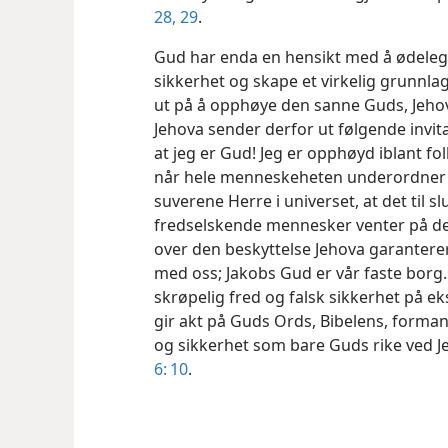
28, 29
.
Gud har enda en hensikt med å ødelegg
sikkerhet og skape et virkelig grunnla
ut på å opphøye den sanne Guds, Jeho
Jehova sender derfor ut følgende invit
at jeg er Gud! Jeg er opphøyd iblant f
når hele menneskeheten underordner
suverene Herre i universet, at det til sl
fredselskende mennesker venter på den
over den beskyttelse Jehova garantere
med oss; Jakobs Gud er vår faste borg.
skrøpelig fred og falsk sikkerhet på ek
gir akt på Guds Ords, Bibelens, forma
og sikkerhet som bare Guds rike ved J
6: 10
.