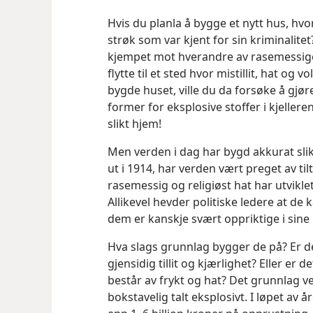
Hvis du planla å bygge et nytt hus, hvor
strøk som var kjent for sin kriminalitet
kjempet mot hverandre av rasemessige, 
flytte til et sted hvor mistillit, hat og 
bygde huset, ville du da forsøke å gjøre
former for eksplosive stoffer i kjelleren
slikt hjem!
Men verden i dag har bygd akkurat slik!
ut i 1914, har verden vært preget av til
rasemessig og religiøst hat har utvikl
Allikevel hevder politiske ledere at de
dem er kanskje svært oppriktige i sin
Hva slags grunnlag bygger de på? Er d
gjensidig tillit og kjærlighet? Eller er
består av frykt og hat? Det grunnlag 
bokstavelig talt eksplosivt. I løpet av