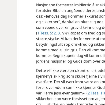
Nasjonene fortsetter imidlertid å sna
forutsier Bibelen angående deres anstr
oss: «Jehovas dag kommer akkurat som 
og sikkerhet!’, da skal en plutselig ø
som veene over en gravid kvinne, og d
(
1 Tess. 5: 2, 3
,
NW
) Ropet om fred og s
større styrke. Vi kan derfor vente a
betydningsfullt rop om «fred og sikkerh
komme med all sin gru. Den vil komme
kommer. Regnskapets dag vil komme li
jordens nasjoner, og Guds dom over dem
Dette vil ikke være en ukontrollert ød
kjernefysisk krig som skulle fjerne sivi
overflate. Det vil tvert imot være en k
fører over «dem som ikke kjenner Gud
vår Herre Jesu evangelium». (
2 Tess. 1: 
sikkerhet, kan være forvisset om at Jeho
og . . . styrke, en hjelp i trengsler, fun