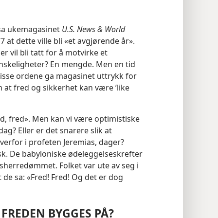
 sa ukemagasinet
U.S. News & World
at dette ville bli «et avgjørende år».
r vil bli tatt for å motvirke et
anskeligheter? En mengde. Men en tid
isse ordene ga magasinet uttrykk for
at fred og sikkerhet kan være ’like
d, fred». Men kan vi være optimistiske
 dag? Eller er det snarere slik at
verfor i profeten Jeremias, dager?
sk. De babyloniske ødeleggelseskrefter
herredømmet. Folket var ute av seg i
t de sa: «Fred! Fred! Og det er dog
FREDEN BYGGES PÅ?