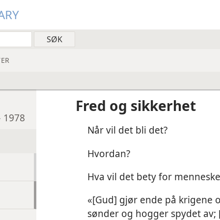
ARY
ER
Fred og sikkerhet
– 1978
Når vil det bli det?
Hvordan?
Hva vil det bety for mennesk
«[Gud] gjør ende på krigene o
sønder og hogger spydet av;