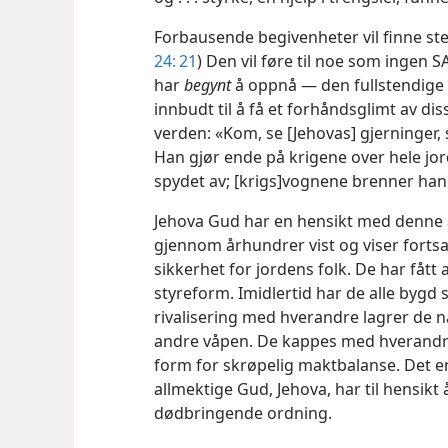
Forbausende begivenheter vil finne ste
24: 21
) Den vil føre til noe som ingen 
har
begynt
å oppnå — den fullstendige 
innbudt til å få et forhåndsglimt av di
verden: «Kom, se [Jehovas] gjerninger,
Han gjør ende på krigene over hele jo
spydet av; [krigs]vognene brenner ha
Jehova Gud har en hensikt med denne 
gjennom århundrer vist og viser fortsa
sikkerhet for jordens folk. De har fått
styreform. Imidlertid har de alle bygd s
rivalisering med hverandre lagrer de n
andre våpen. De kappes med hverandre
form for skrøpelig maktbalanse. Det er
allmektige Gud, Jehova, har til hensikt 
dødbringende ordning.