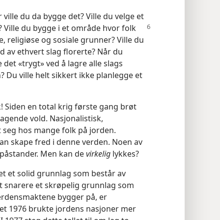
 ville du da bygge det? Ville du velge et
? Ville du bygge i et område hvor folk
religiøse og sosiale grunner? Ville du
vold av ethvert slag florerte? Når du
 det «trygt» ved å lagre alle slags
? Du ville helt sikkert ikke planlegge et
 Siden en total krig første gang brøt
tagende vold. Nasjonalistisk,
et seg hos mange folk på jorden.
 kan skape fred i denne verden. Noen av
e påstander. Men kan de
virkelig
lykkes?
et et solid grunnlag som består av
 det snarere et skrøpelig grunnlag som
verdensmaktene bygger på, er
 året 1976 brukte jordens nasjoner mer