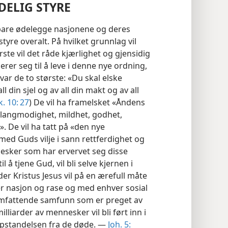
DELIG STYRE
e bare ødelegge nasjonene og deres
styre overalt. På hvilket grunnlag vil
ste vil det råde kjærlighet og gjensidig
erer seg til å leve i denne nye ordning,
var de to største: «Du skal elske
l din sjel og av all din makt og av all
k. 10: 27
) De vil ha framelsket «Åndens
, langmodighet, mildhet, godhet,
. De vil ha tatt på «den nye
med Guds vilje i sann rettferdighet og
esker som har ervervet seg disse
å tjene Gud, vil bli selve kjernen i
er Kristus Jesus vil på en ærefull måte
 nasjon og rase og med enhver sosial
nsomfattende samfunn som er preget av
illiarder av mennesker vil bli ført inn i
pstandelsen fra de døde. —
Joh. 5: