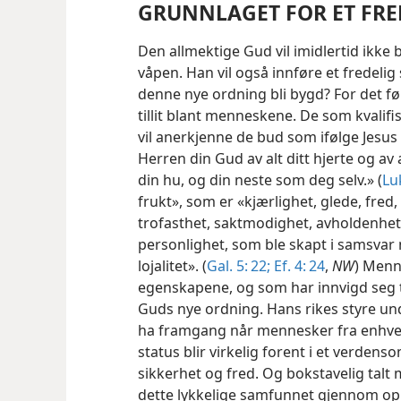
GRUNNLAGET FOR ET FRE
Den allmektige Gud vil imidlertid ikk
våpen. Han vil også innføre et fredelig 
denne nye ordning bli bygd? For det før
tillit blant menneskene. De som kvalifis
vil anerkjenne de bud som ifølge Jesus 
Herren din Gud av alt ditt hjerte og av al
din hu, og din neste som deg selv.» (
Lu
frukt», som er «kjærlighet, glede, fred
trofasthet, saktmodighet, avholdenhet»
personlighet, som ble skapt i samsvar 
lojalitet». (
Gal. 5: 22;
Ef. 4: 24
,
NW
) Menn
egenskapene, og som har innvigd seg til 
Guds nye ordning. Hans rikes styre und
ha framgang når mennesker fra enhver
status blir virkelig forent i et verde
sikkerhet og fred. Og bokstavelig talt m
dette lykkelige samfunnet gjennom op