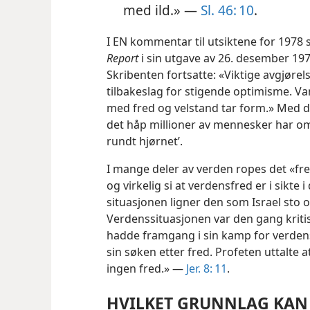
med ild.» —
Sl. 46: 10
.
I EN kommentar til utsiktene for 1978
Report
i sin utgave av 26. desember 1977 
Skribenten fortsatte: «Viktige avgjørelse
tilbakeslag for stigende optimisme. V
med fred og velstand tar form.» Med d
det håp millioner av mennesker har om 
rundt hjørnet’.
I mange deler av verden ropes det «fre
og virkelig si at verdensfred er i sikte i
situasjonen ligner den som Israel sto o
Verdenssituasjonen var den gang kriti
hadde framgang i sin kamp for verdens
sin søken etter fred. Profeten uttalte a
ingen fred.» —
Jer. 8: 11
.
HVILKET GRUNNLAG KAN 