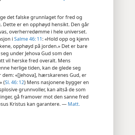
e det falske grunnlaget for fred og
g. Dette er en opphøyd hensikt. Den går
vas, overherredømme i hele universet.
asjon i
Salme 46: 11
: «Hold opp og kjenn
olkene, opphøyd på jorden.» Det er bare
 seg under Jehova Gud som den
utt vil herske fred overalt. Mens
ne herlige tiden, kan de glede seg
r dem: «[Jehova], hærskarenes Gud, er
» (
Sl. 46: 12
) Mens nasjonene bygger en
splosive grunnvoller, kan altså de som
ninger, gå framover mot den sanne fred
esus Kristus kan garantere. —
Matt.