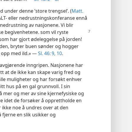
d under denne ’store trengsel’. (
Matt.
SALT- eller nedrustningskonferanse ennå
nedrustning av nasjonene. Vi blir
sse begivenhetene. som vil
ryste
 som har gjort ødeleggelse på jorden!
rden, bryter buen sønder og hogger
n opp med ild.» —
Sl. 46: 9, 10
.
avgjørende inngripen. Nasjonene har
tt at de ikke kan skape varig fred og
 alle muligheter og har forsøkt enhver
itt hus på en gal grunnvoll. I sin
å mer og mer av sine kjernefysiske og
 idet de forsøker å opprettholde en
 ikke noe å undres over at den
å fjerne en slik usikker og