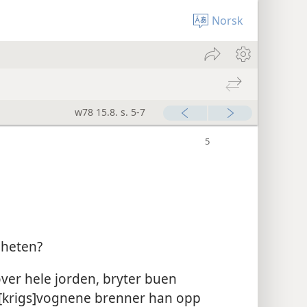
Norsk
w78 15.8. s. 5-7
eheten?
ver hele jorden, bryter buen
 [krigs]vognene brenner han opp