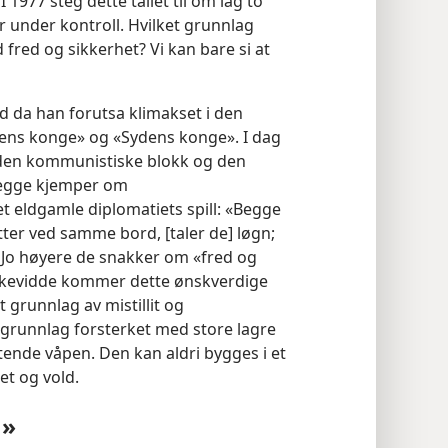
 1977 steg dette tallet til om lag to
r under kontroll. Hvilket grunnlag
fred og sikkerhet? Vi kan bare si at
id da han forutsa klimakset i den
ns konge» og «Sydens konge». I dag
m den kommunistiske blokk og den
 begge kjemper om
 eldgamle diplomatiets spill: «Begge
tter ved samme bord, [taler de] løgn;
 Jo høyere de snakker om «fred og
ekkevidde kommer dette ønskverdige
t grunnlag av mistillit og
runnlag forsterket med store lagre
ende våpen. Den kan aldri bygges i et
et og vold.
N»