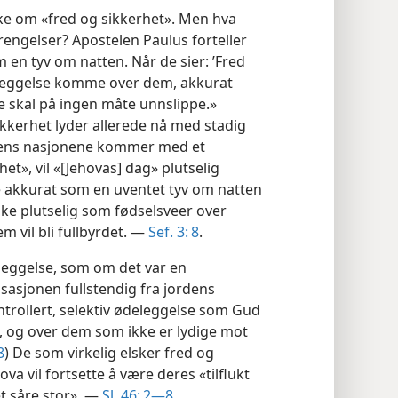
kke om «fred og sikkerhet». Men hva
engelser? Apostelen Paulus forteller
en tyv om natten. Når de sier: ’Fred
deleggelse komme over dem, akkurat
e skal på ingen måte unnslippe.»
ikkerhet lyder allerede nå med stadig
t mens nasjonene kommer med et
et», vil «[Jehovas] dag» plutselig
 akkurat som en uventet tyv om natten
ke plutselig som fødselsveer over
 vil bli fullbyrdet. —
Sef. 3: 8
.
eleggelse, som om det var en
lisasjonen fullstendig fra jordens
ontrollert, selektiv ødeleggelse som Gud
, og over dem som ikke er lydige mot
8
) De som virkelig elsker fred og
va vil fortsette å være deres «tilflukt
net såre stor». —
Sl. 46: 2—8
.