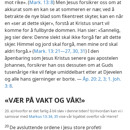
mot rike». (
Mark. 13: 8
) Men Jesus forsikrer oss om at
akkurat som en kan se at sommeren er nær, ved å
betrakte de nye blad som fikentreet skyter, kan en når
en «ser at dette skjer», forstå at Kristus snart vil
komme for å fullbyrde dommen. Han sier: «Sannelig,
jeg sier dere: Denne slekt skal ikke forgå før alt dette
skjer. Himmel og jord skal forgå, men mine ord skal
aldri forgå.» (
Mark. 13: 21—27,
30, 31
) I den
åpenbaring som Jesus Kristus senere gav apostelen
Johannes, forsikrer han oss dessuten om at Guds
tusenårige rike vil følge umiddelbart etter at Djevelen
og alle hans gjerninger er borte. —
Åp. 20: 2, 3;
1. Joh.
3: 8
.
«VÆR PÅ VAKT OG VÅK!»
20. a) Hvorfor er det farlig å bli sløv i denne tiden? b) Hvordan kan vi i
samsvar med
Markus 13: 34, 35
vise vår lojalitet overfor vår Herre?
20
De avsluttende ordene i Jesu store profeti