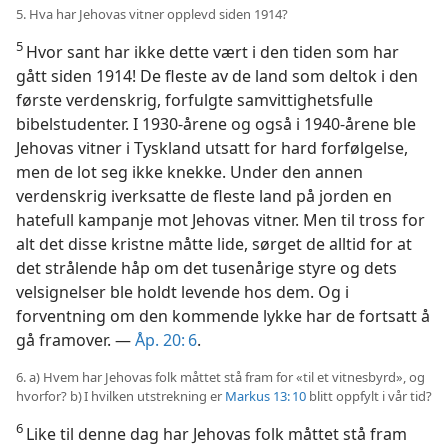
5. Hva har Jehovas vitner opplevd siden 1914?
5
Hvor sant har ikke dette vært i den tiden som har
gått siden 1914! De fleste av de land som deltok i den
første verdenskrig, forfulgte samvittighetsfulle
bibelstudenter. I 1930-årene og også i 1940-årene ble
Jehovas vitner i Tyskland utsatt for hard forfølgelse,
men de lot seg ikke knekke. Under den annen
verdenskrig iverksatte de fleste land på jorden en
hatefull kampanje mot Jehovas vitner. Men til tross for
alt det disse kristne måtte lide, sørget de alltid for at
det strålende håp om det tusenårige styre og dets
velsignelser ble holdt levende hos dem. Og i
forventning om den kommende lykke har de fortsatt å
gå framover. —
Åp. 20: 6
.
6. a) Hvem har Jehovas folk måttet stå fram for «til et vitnesbyrd», og
hvorfor? b) I hvilken utstrekning er
Markus 13: 10
blitt oppfylt i vår tid?
6
Like til denne dag har Jehovas folk måttet stå fram