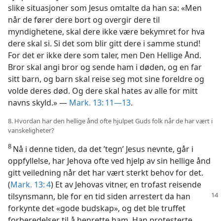
slike situasjoner som Jesus omtalte da han sa: «Men
når de fører dere bort og overgir dere til
myndighetene, skal dere ikke være bekymret for hva
dere skal si. Si det som blir gitt dere i samme stund!
For det er ikke dere som taler, men Den Hellige Ånd.
Bror skal angi bror og sende ham i døden, og en far
sitt barn, og barn skal reise seg mot sine foreldre og
volde deres død. Og dere skal hates av alle for mitt
navns skyld.» —
Mark. 13: 11—13
.
8. Hvordan har den hellige ånd ofte hjulpet Guds folk når de har vært i
vanskeligheter?
8
Nå i denne tiden, da det ’tegn’ Jesus nevnte, går i
oppfyllelse, har Jehova ofte ved hjelp av sin hellige ånd
gitt veiledning når det har vært sterkt behov for det.
(
Mark. 13: 4
) Et av Jehovas vitner, en trofast reisende
tilsynsmann, ble for en tid siden
arrestert da han
forkynte det «gode budskap», og det ble truffet
forberedelser til å henrette ham. Han protesterte