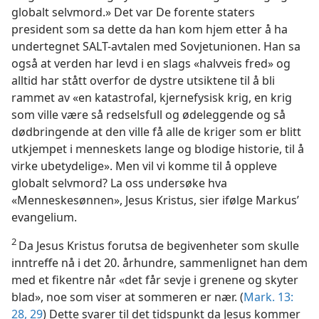
globalt selvmord.» Det var De forente staters
president som sa dette da han kom hjem etter å ha
undertegnet SALT-avtalen med Sovjetunionen. Han sa
også at verden har levd i en slags «halvveis fred» og
alltid har stått overfor de dystre utsiktene til å bli
rammet av «en katastrofal, kjernefysisk krig, en krig
som ville være så redselsfull og ødeleggende og så
dødbringende at den ville få alle de kriger som er blitt
utkjempet i menneskets lange og blodige historie, til å
virke ubetydelige». Men vil vi komme til å oppleve
globalt selvmord? La oss undersøke hva
«Menneskesønnen», Jesus Kristus, sier ifølge Markus’
evangelium.
2
Da Jesus Kristus forutsa de begivenheter som skulle
inntreffe nå i det 20. århundre, sammenlignet han dem
med et fikentre når «det får sevje i grenene og skyter
blad», noe som viser at sommeren er nær. (
Mark. 13:
28, 29
) Dette svarer til det tidspunkt da Jesus kommer