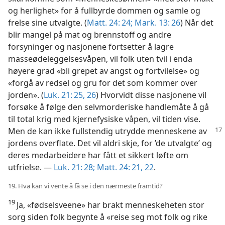
og herlighet» for å fullbyrde dommen og samle og
frelse sine utvalgte. (
Matt. 24: 24;
Mark. 13: 26
) Når det
blir mangel på mat og brennstoff og andre
forsyninger og nasjonene fortsetter å lagre
masseødeleggelsesvåpen, vil folk uten tvil i enda
høyere grad «bli grepet av angst og fortvilelse» og
«forgå av redsel og gru for det som kommer over
jorden». (
Luk. 21: 25, 26
) Hvorvidt disse nasjonene vil
forsøke å følge den selvmorderiske handlemåte å gå
til total krig med kjernefysiske våpen, vil tiden vise.
Men
de kan ikke fullstendig utrydde menneskene av
jordens overflate. Det vil aldri skje, for ’de utvalgte’ og
deres medarbeidere har fått et sikkert løfte om
utfrielse. —
Luk. 21: 28;
Matt. 24: 21, 22
.
19. Hva kan vi vente å få se i den nærmeste framtid?
19
Ja, «fødselsveene» har brakt menneskeheten stor
sorg siden folk begynte å «reise seg mot folk og rike