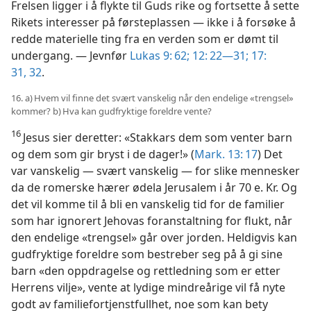
Frelsen ligger i å flykte til Guds rike og fortsette å sette
Rikets interesser på førsteplassen — ikke i å forsøke å
redde materielle ting fra en verden som er dømt til
undergang. — Jevnfør
Lukas 9: 62;
12: 22—31;
17:
31, 32
.
16. a) Hvem vil finne det svært vanskelig når den endelige «trengsel»
kommer? b) Hva kan gudfryktige foreldre vente?
16
Jesus sier deretter: «Stakkars dem som venter barn
og dem som gir bryst i de dager!» (
Mark. 13: 17
) Det
var vanskelig — svært vanskelig — for slike mennesker
da de romerske hærer ødela Jerusalem i år 70 e. Kr. Og
det vil komme til å bli en vanskelig tid for de familier
som har ignorert Jehovas foranstaltning for flukt, når
den endelige «trengsel» går over jorden. Heldigvis kan
gudfryktige foreldre som bestreber seg på å gi sine
barn «den oppdragelse og rettledning som er etter
Herrens vilje», vente at lydige mindreårige vil få nyte
godt av familiefortjenstfullhet, noe som kan bety