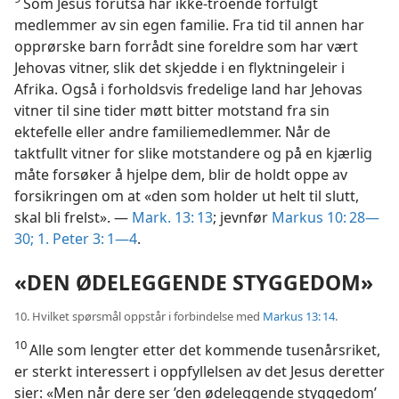
Som Jesus forutsa har ikke-troende forfulgt
medlemmer av sin egen familie. Fra tid til annen har
opprørske barn forrådt sine foreldre som har vært
Jehovas vitner, slik det skjedde i en flyktningeleir i
Afrika. Også i forholdsvis fredelige land har Jehovas
vitner til sine tider møtt bitter motstand fra sin
ektefelle eller andre familiemedlemmer. Når de
taktfullt vitner for slike motstandere og på en kjærlig
måte forsøker å hjelpe dem, blir de holdt oppe av
forsikringen om at «den som holder ut helt til slutt,
skal bli frelst». —
Mark. 13: 13
; jevnfør
Markus 10: 28—
30;
1. Peter 3: 1—4
.
«DEN ØDELEGGENDE STYGGEDOM»
10. Hvilket spørsmål oppstår i forbindelse med
Markus 13: 14
.
10
Alle som lengter etter det kommende tusenårsriket,
er sterkt interessert i oppfyllelsen av det Jesus deretter
sier: «Men når dere ser ’den ødeleggende styggedom’