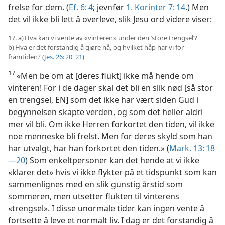
frelse for dem. (
Ef. 6: 4
; jevnfør
1. Korinter 7: 14
.) Men
det vil ikke bli lett å overleve, slik Jesu ord videre viser:
17. a) Hva kan vi vente av «vinteren» under den ’store trengsel’?
b) Hva er det forstandig å gjøre nå, og hvilket håp har vi for
framtiden? (
Jes. 26: 20, 21
)
17
«Men be om at [deres flukt] ikke må hende om
vinteren! For i de dager skal det bli en slik nød [så stor
en trengsel, EN] som det ikke har vært siden Gud i
begynnelsen skapte verden, og som det heller aldri
mer vil bli. Om ikke Herren forkortet den tiden, vil ikke
noe menneske bli frelst. Men for deres skyld som han
har utvalgt, har han forkortet den tiden.» (
Mark. 13: 18
—20
) Som enkeltpersoner kan det hende at vi ikke
«klarer det» hvis vi ikke flykter på et tidspunkt som kan
sammenlignes med en slik gunstig årstid som
sommeren, men utsetter flukten til vinterens
«trengsel». I disse unormale tider kan ingen vente å
fortsette å leve et normalt liv. I dag er det forstandig å