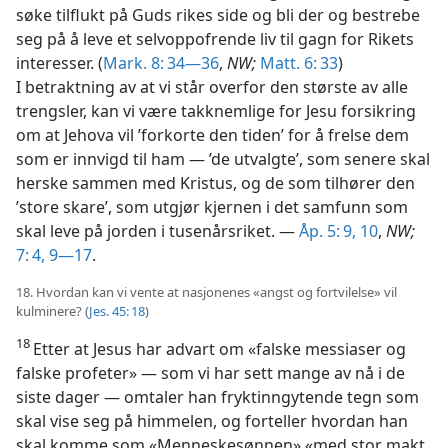
søke tilflukt på Guds rikes side og bli der og bestrebe
seg på å leve et selvoppofrende liv til gagn for Rikets
interesser. (
Mark. 8: 34—36
,
NW;
Matt. 6: 33
)
I betraktning av at vi står overfor den største av alle
trengsler, kan vi være takknemlige for Jesu forsikring
om at Jehova vil ’forkorte den tiden’ for å frelse dem
som er innvigd til ham — ’de utvalgte’, som senere skal
herske sammen med Kristus, og de som tilhører den
’store skare’, som utgjør kjernen i det samfunn som
skal leve på jorden i tusenårsriket. —
Åp. 5: 9, 10
,
NW;
7: 4,
9—17
.
18. Hvordan kan vi vente at nasjonenes «angst og fortvilelse» vil
kulminere? (
Jes. 45: 18
)
18
Etter at Jesus har advart om «falske messiaser og
falske profeter» — som vi har sett mange av nå i de
siste dager — omtaler han fryktinngytende tegn som
skal vise seg på himmelen, og forteller hvordan han
skal komme som «Menneskesønnen» «med stor makt