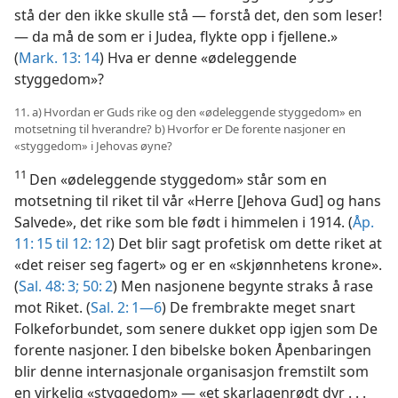
stå der den ikke skulle stå — forstå det, den som leser!
— da må de som er i Judea, flykte opp i fjellene.»
(
Mark. 13: 14
) Hva er denne «ødeleggende
styggedom»?
11. a) Hvordan er Guds rike og den «ødeleggende styggedom» en
motsetning til hverandre? b) Hvorfor er De forente nasjoner en
«styggedom» i Jehovas øyne?
11
Den «ødeleggende styggedom» står som en
motsetning til riket til vår «Herre [Jehova Gud] og hans
Salvede», det rike som ble født i himmelen i 1914. (
Åp.
11: 15 til 12: 12
) Det blir sagt profetisk om dette riket at
«det reiser seg fagert» og er en «skjønnhetens krone».
(
Sal. 48: 3;
50: 2
) Men nasjonene begynte straks å rase
mot Riket. (
Sal. 2: 1—6
) De frembrakte meget snart
Folkeforbundet, som senere dukket opp igjen som De
forente nasjoner. I den bibelske boken Åpenbaringen
blir denne internasjonale organisasjon fremstilt som
en virkelig «styggedom» — «et skarlagenrødt dyr . . .