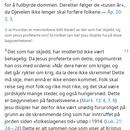
for å fullbyrde dommen. Deretter følger de «tusen år»,
da Djevelen ikke lenger skal forføre folkene.—
Åp. 20:
2, 3
.
3. a) Hvordan er menneskene blitt berørt av det som har skjedd, og
som Jesus profeterte om? b) Hvilket syn bør Jesu disipler ha på disse
begivenhetene?
3
Det som har skjedd, har imidlertid ikke vært
behagelig. Da Jesus profeterte om dette, oppmuntret
han oss med ordene: «Når dere hører om kriger, og
det går rykter om krig, da la dere ikke skremme! Dette
må skje, men ennå er ikke enden kommet. Folk skal
reise seg mot folk og rike mot rike, og det skal være
jordskjelv mange steder, og også hungersnød. Dette
er begynnelsen på fødselsveene.» (
Mark. 13: 4,
7, 8
)
Jesu disipler har derfor ikke vært unødig foruroliget på
grunn av de skremmende ting som har inntruffet på
jorden siden «folkeslagenes tid» utløp i 1914. (
Luk. 21:
24—28
) Dette er alt sammen noe som viser at Kristus