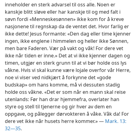
inneholder en sterk advarsel til oss alle. Noen er
kanskje blitt sløve eller har kanskje til og med falt i
søvn fordi «Menneskesønnen» ikke kom for å kreve
nasjonene til regnskap da de ventet det. Hvor farlig er
ikke dette! Jesus formante: «Den dag eller time kjenner
ingen, ikke englene i himmelen og heller ikke Sønnen,
men bare Faderen. Vær på vakt og våk! For dere vet
ikke når tiden er inne.» Det at vi ikke kjenner dagen og
timen, utgjør en sterk grunn til at vi bør holde oss lys
våkne. Hvis vi skal kunne være lojale overfor vår Herre,
noe vi viser ved nidkjært å forkynne det «gode
budskap» om hans komme, må vi dessuten stadig
holde oss våkne. «Det er som når en mann skal reise
utenlands: Før han drar hjemmefra, overlater han
styre og stell til tjenerne og gir hver av dem en
oppgave, og pålegger dørvokteren å våke. Våk da! For
dere vet ikke når husets herre kommer.» —
Mark. 13:
32—35
.