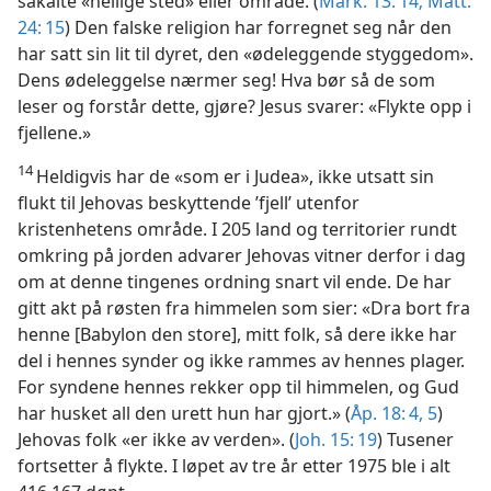
såkalte «hellige sted» eller område. (
Mark. 13: 14;
Matt.
24: 15
) Den falske religion har forregnet seg når den
har satt sin lit til dyret, den «ødeleggende styggedom».
Dens ødeleggelse nærmer seg! Hva bør så de som
leser og forstår dette, gjøre? Jesus svarer: «Flykte opp i
fjellene.»
14
Heldigvis har de «som er i Judea», ikke utsatt sin
flukt til Jehovas beskyttende ’fjell’ utenfor
kristenhetens område. I 205 land og territorier rundt
omkring på jorden advarer Jehovas vitner derfor i dag
om at denne tingenes ordning snart vil ende. De har
gitt akt på røsten fra himmelen som sier: «Dra bort fra
henne [Babylon den store], mitt folk, så dere ikke har
del i hennes synder og ikke rammes av hennes plager.
For syndene hennes rekker opp til himmelen, og Gud
har husket all den urett hun har gjort.» (
Åp. 18: 4, 5
)
Jehovas folk «er ikke av verden». (
Joh. 15: 19
) Tusener
fortsetter å flykte. I løpet av tre år etter 1975 ble i alt