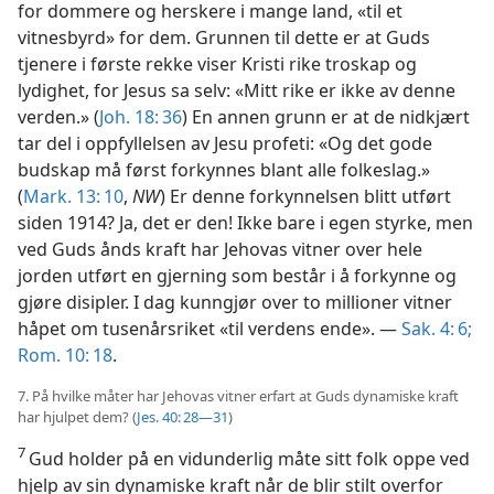
for dommere og herskere i mange land, «til et
vitnesbyrd» for dem. Grunnen til dette er at Guds
tjenere i første rekke viser Kristi rike troskap og
lydighet, for Jesus sa selv: «Mitt rike er ikke av denne
verden.» (
Joh. 18: 36
) En annen grunn er at de nidkjært
tar del i oppfyllelsen av Jesu profeti: «Og det gode
budskap må først forkynnes blant alle folkeslag.»
(
Mark. 13: 10
,
NW
) Er denne forkynnelsen blitt utført
siden 1914? Ja, det er den! Ikke bare i egen styrke, men
ved Guds ånds kraft har Jehovas vitner over hele
jorden utført en gjerning som består i å forkynne og
gjøre disipler. I dag kunngjør over to millioner vitner
håpet om tusenårsriket «til verdens ende». —
Sak. 4: 6;
Rom. 10: 18
.
7. På hvilke måter har Jehovas vitner erfart at Guds dynamiske kraft
har hjulpet dem? (
Jes. 40: 28—31
)
7
Gud holder på en vidunderlig måte sitt folk oppe ved
hjelp av sin dynamiske kraft når de blir stilt overfor