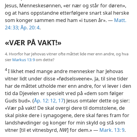
Jesus, Menneskesønnen, «er nær og står for døren»,
og at hans oppstandne etterfølgere snart skal herske
som konger sammen med ham «i tusen år». —
Matt.
24: 33;
Åp. 20: 4
.
«VÆR PÅ VAKT!»
4. Hvorfor har Jehovas vitner ofte måttet lide mer enn andre, og hva
sier
Markus 13: 9
om dette?
4
I likhet med mange andre mennesker har Jehovas
vitner lidt under disse «fødselsveene». Ja, til sine tider
har de måttet utholde mer enn andre, for vi lever i den
tid da Djevelen er spesielt vred på «dem som følger
Guds bud». (
Åp. 12: 12,
17
) Jesus omtaler dette og sier:
«Vær på vakt! De skal overgi dere til domstolene, de
skal piske dere i synagogene, dere skal føres fram for
landshøvdinger og konger for min skyld og stå som
vitner [til et vitnesbyrd,
NW
] for dem.» —
Mark. 13: 9
.