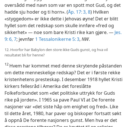
oversådd med navn som var en spott mot Gud, og det
hadde sju hoder og ti horn». (
Åp. 17: 3,
8
) Hvilken
«styggedom» er ikke dette i Jehovas øyne! Det er blitt
hyllet som det redskap som skulle innføre «fred og
sikkerhet» — noe som bare Kristi rike kan gjøre. —
Jes.
9: 6, 7
; jevnfør
1 Tessalonikerne 5: 3
,
NW
.
12. Hvorfor har Babylon den store ikke Guds gunst, og hva vil
resultatet bli for henne?
12
Hvem har kommet med denne skrytende påstanden
om dette menneskelige redskap? Det er i første rekke
kristenhetens presteskap. I desember 1918 hyllet Kristi
kirkers fellesråd i Amerika det foreslåtte
Folkeforbundet som «det politiske uttrykk for Guds
rike på jorden». I 1965 sa pave Paul VI at De forente
nasjoner var «det siste håp om enighet og fred». Like
til dette året, 1980, har paver og biskoper fortsatt søkt
å oppnå De forente nasjoners gunst. Men hva er det
disse prestene tilhører? De er knyttet til en religiøs