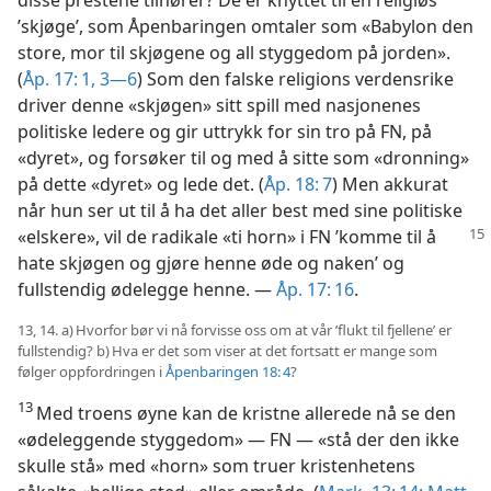
’skjøge’, som Åpenbaringen omtaler som «Babylon den
store, mor til skjøgene og all styggedom på jorden».
(
Åp. 17: 1,
3—6
) Som den falske religions verdensrike
driver denne «skjøgen» sitt spill med nasjonenes
politiske ledere og gir uttrykk for sin tro på FN, på
«dyret», og forsøker til og med å sitte som «dronning»
på dette «dyret» og lede det. (
Åp. 18: 7
) Men akkurat
når hun ser ut til å ha det aller best med sine politiske
«elskere», vil de
radikale «ti horn» i FN ’komme til å
hate skjøgen og gjøre henne øde og naken’ og
fullstendig ødelegge henne. —
Åp. 17: 16
.
13, 14. a) Hvorfor bør vi nå forvisse oss om at vår ’flukt til fjellene’ er
fullstendig? b) Hva er det som viser at det fortsatt er mange som
følger oppfordringen i
Åpenbaringen 18: 4
?
13
Med troens øyne kan de kristne allerede nå se den
«ødeleggende styggedom» — FN — «stå der den ikke
skulle stå» med «horn» som truer kristenhetens