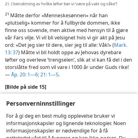
21. I betraktning av hvilke løfter bør vi ’være på vakt og våke’?
21
Måtte derfor «Menneskesønnen» når han
«plutselig» kommer for å fullbyrde dommen, ikke
finne oss sovende, men aktive med hensyn til å gjøre
vår Fars vilje. Vi vil bli velsignet hvis vi gir akt på Jesu
ord: «Det jeg sier til dere, sier jeg til alle: Våk!» (
Mark.
13: 37
) Måtte vi bli holdt oppe av Jehovas dyrebare
løfter og overleve ’trengselen’, slik at vi kan få del i den
storslåtte fred som vil vare i 1000 år under Guds rike!
—
Åp. 20: 1—6;
21: 1—5
.
[Bilde på side 15]
’Veene’ over menneskeheten begynte i 1914 og har
Personverninnstillinger
tiltatt inntil nå
For å gi deg en best mulig opplevelse bruker vi
informasjonskapsler og lignende teknologier. Noen
informasjonskapsler er nødvendige for å få