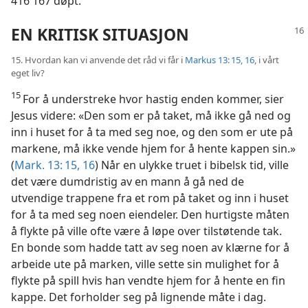
416 167 døpt.
EN KRITISK SITUASJON
15. Hvordan kan vi anvende det råd vi får i
Markus 13: 15, 16
, i vårt
eget liv?
15
For å understreke hvor hastig enden kommer, sier
Jesus videre: «Den som er på taket, må ikke gå ned og
inn i huset for å ta med seg noe, og den som er ute på
markene, må ikke vende hjem for å hente kappen sin.»
(
Mark. 13: 15, 16
) Når en ulykke truet i bibelsk tid, ville
det være dumdristig av en mann å gå ned de
utvendige trappene fra et rom på taket og inn i huset
for å ta med seg noen eiendeler. Den hurtigste måten
å flykte på ville ofte være å løpe over tilstøtende tak.
En bonde som hadde tatt av seg noen av klærne for å
arbeide ute på marken, ville sette sin mulighet for å
flykte på spill hvis han vendte hjem for å hente en fin
kappe. Det forholder seg på lignende måte i dag.