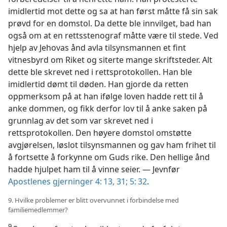
imidlertid mot dette og sa at han først måtte få sin sak
prøvd for en domstol. Da dette ble innvilget, bad han
også om at en rettsstenograf måtte være til stede. Ved
hjelp av Jehovas ånd avla tilsynsmannen et fint
vitnesbyrd om Riket og siterte mange skriftsteder. Alt
dette ble skrevet ned i rettsprotokollen. Han ble
imidlertid dømt til døden. Han gjorde da retten
oppmerksom på at han ifølge loven hadde rett til å
anke dommen, og fikk derfor lov til å anke saken på
grunnlag av det som var skrevet ned i
rettsprotokollen. Den høyere domstol omstøtte
avgjørelsen, løslot tilsynsmannen og gav ham frihet til
å fortsette å forkynne om Guds rike. Den hellige ånd
hadde hjulpet ham til å vinne seier. — Jevnfør
Apostlenes gjerninger 4: 13,
31;
5: 32
.
9. Hvilke problemer er blitt overvunnet i forbindelse med
familiemedlemmer?
9