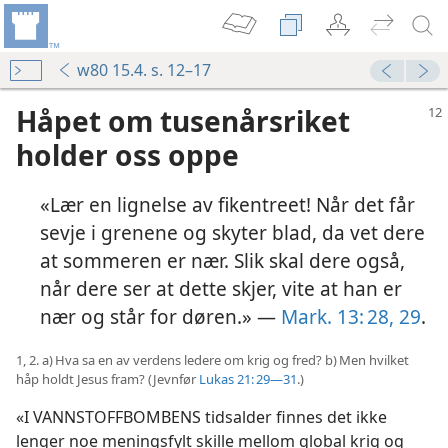
w80 15.4. s. 12–17
Håpet om tusenårsriket
holder oss oppe
«Lær en lignelse av fikentreet! Når det får
sevje i grenene og skyter blad, da vet dere
at sommeren er nær. Slik skal dere også,
når dere ser at dette skjer, vite at han er
nær og står for døren.» —
Mark. 13: 28, 29
.
1, 2. a) Hva sa en av verdens ledere om krig og fred? b) Men hvilket
håp holdt Jesus fram? (Jevnfør
Lukas 21: 29—31
.)
«I VANNSTOFFBOMBENS tidsalder finnes det ikke
lenger noe meningsfylt skille mellom global krig og