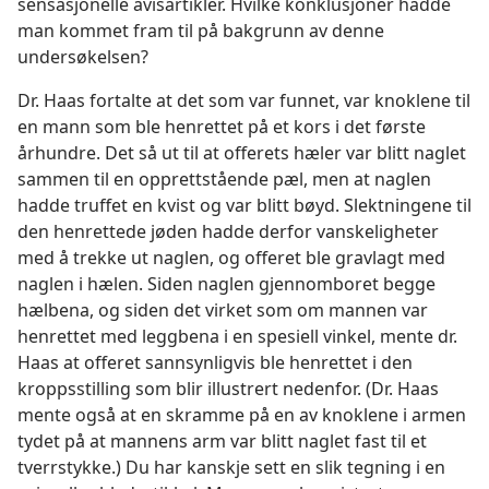
sensasjonelle avisartikler. Hvilke konklusjoner hadde
man kommet fram til på bakgrunn av denne
undersøkelsen?
Dr. Haas fortalte at det som var funnet, var knoklene til
en mann som ble henrettet på et kors i det første
århundre. Det så ut til at offerets hæler var blitt naglet
sammen til en opprettstående pæl, men at naglen
hadde truffet en kvist og var blitt bøyd. Slektningene til
den henrettede jøden hadde derfor vanskeligheter
med å trekke ut naglen, og offeret ble gravlagt med
naglen i hælen. Siden naglen gjennomboret begge
hælbena, og siden det virket som om mannen var
henrettet med leggbena i en spesiell vinkel, mente dr.
Haas at offeret sannsynligvis ble henrettet i den
kroppsstilling som blir illustrert nedenfor. (Dr. Haas
mente også at en skramme på en av knoklene i armen
tydet på at mannens arm var blitt naglet fast til et
tverrstykke.) Du har kanskje sett en slik tegning i en