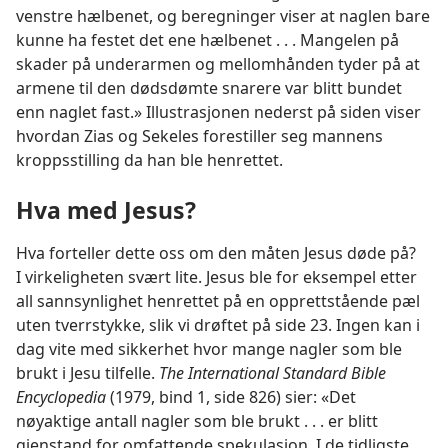
venstre hælbenet, og beregninger viser at naglen bare
kunne ha festet det ene hælbenet . . . Mangelen på
skader på underarmen og mellomhånden tyder på at
armene til den dødsdømte snarere var blitt bundet
enn naglet fast.» Illustrasjonen nederst på siden viser
hvordan Zias og Sekeles forestiller seg mannens
kroppsstilling da han ble henrettet.
Hva med Jesus?
Hva forteller dette oss om den måten Jesus døde på?
I virkeligheten svært lite. Jesus ble for eksempel etter
all sannsynlighet henrettet på en opprettstående pæl
uten tverrstykke, slik vi drøftet på side 23. Ingen kan i
dag vite med sikkerhet hvor mange nagler som ble
brukt i Jesu tilfelle.
The International Standard Bible
Encyclopedia
(1979, bind 1, side 826) sier: «Det
nøyaktige antall nagler som ble brukt . . . er blitt
gjenstand for omfattende spekulasjon. I de tidligste