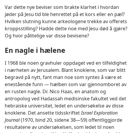
Var dette nye beviser som brakte klarhet i hvordan
jøder på Jesu tid ble henrettet på et kors eller en pæl?
Hvilken slutning kunne arkeologene trekke av offerets
kroppsstilling? Hadde dette noe med Jesu død å gjøre?
Og hvor pålitelige var disse bevisene?
En nagle i hælene
I 1968 ble noen gravhuler oppdaget ved en tilfeldighet
i nærheten av Jerusalem. Blant knoklene, som var blitt
begravd på nytt, fant man noe som syntes å være et
enestående funn — hælben som var gjennomboret av
en rusten nagle. Dr. Nico Haas, en anatom og
antropolog ved Hadassah medisinske fakultet ved det
hebraiske universitet, ledet en undersøkelse av disse
knoklene. Det ansette tidsskriftet
Israel Exploration
Journal
(1970, bind 20, sidene 38—59) offentliggjorde
resultatene av undersøkelsen, som ledet til noen