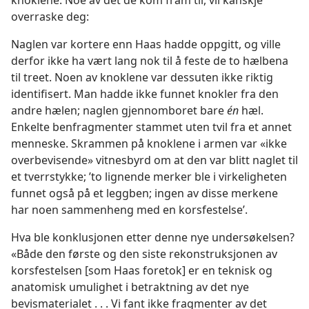
knoklene. Noe av det de kom fram til, vil kanskje
overraske deg:
Naglen var kortere enn Haas hadde oppgitt, og ville
derfor ikke ha vært lang nok til å feste de to hælbena
til treet. Noen av knoklene var dessuten ikke riktig
identifisert. Man hadde ikke funnet knokler fra den
andre hælen; naglen gjennomboret bare
én
hæl.
Enkelte benfragmenter stammet uten tvil fra et annet
menneske. Skrammen på knoklene i armen var «ikke
overbevisende» vitnesbyrd om at den var blitt naglet til
et tverrstykke; ’to lignende merker ble i virkeligheten
funnet også på et leggben; ingen av disse merkene
har noen sammenheng med en korsfestelse’.
Hva ble konklusjonen etter denne nye undersøkelsen?
«Både den første og den siste rekonstruksjonen av
korsfestelsen [som Haas foretok] er en teknisk og
anatomisk umulighet i betraktning av det nye
bevismaterialet . . . Vi fant ikke fragmenter av det