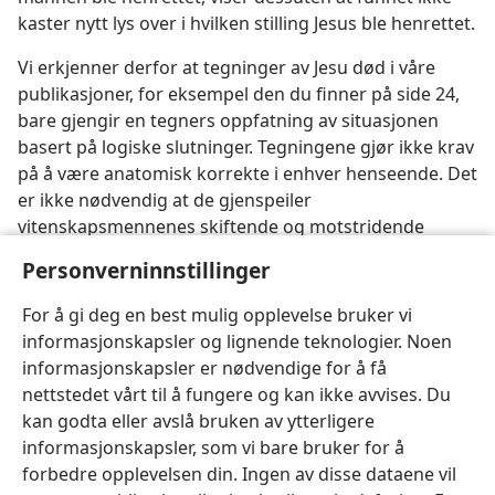
kaster nytt lys over i hvilken stilling Jesus ble henrettet.
Vi erkjenner derfor at tegninger av Jesu død i våre
publikasjoner, for eksempel den du finner på side 24,
bare gjengir en tegners oppfatning av situasjonen
basert på logiske slutninger. Tegningene gjør ikke krav
på å være anatomisk korrekte i enhver henseende. Det
er ikke nødvendig at de gjenspeiler
vitenskapsmennenes skiftende og motstridende
meninger, og de er helt og holdent fri for alle religiøse
Personverninnstillinger
symboler som stammer fra gammel hedendom.
For å gi deg en best mulig opplevelse bruker vi
informasjonskapsler og lignende teknologier. Noen
informasjonskapsler er nødvendige for å få
nettstedet vårt til å fungere og kan ikke avvises. Du
kan godta eller avslå bruken av ytterligere
informasjonskapsler, som vi bare bruker for å
forbedre opplevelsen din. Ingen av disse dataene vil