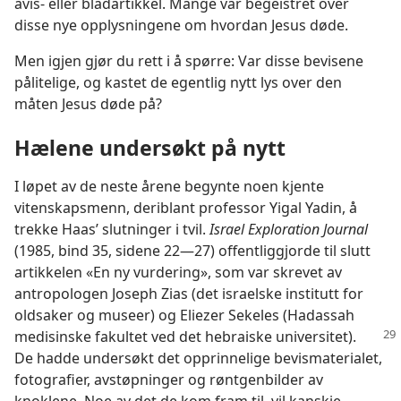
avis- eller bladartikkel. Mange var begeistret over
disse nye opplysningene om hvordan Jesus døde.
Men igjen gjør du rett i å spørre: Var disse bevisene
pålitelige, og kastet de egentlig nytt lys over den
måten Jesus døde på?
Hælene undersøkt på nytt
I løpet av de neste årene begynte noen kjente
vitenskapsmenn, deriblant professor Yigal Yadin, å
trekke Haas’ slutninger i tvil.
Israel Exploration Journal
(1985, bind 35, sidene 22—27) offentliggjorde til slutt
artikkelen «En ny vurdering», som var skrevet av
antropologen Joseph Zias (det israelske institutt for
oldsaker og museer) og Eliezer Sekeles (Hadassah
medisinske fakultet ved
det hebraiske universitet).
De hadde undersøkt det opprinnelige bevismaterialet,
fotografier, avstøpninger og røntgenbilder av