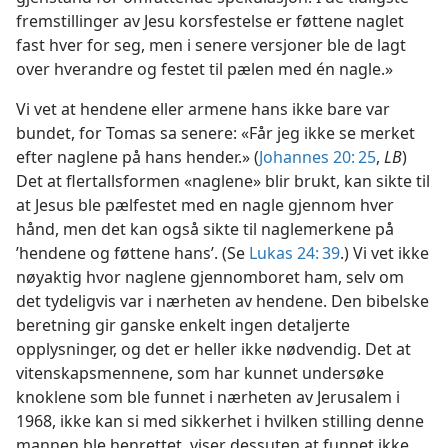
fremstillinger av Jesu korsfestelse er føttene naglet
fast hver for seg, men i senere versjoner ble de lagt
over hverandre og festet til pælen med én nagle.»
Vi vet at hendene eller armene hans ikke bare var
bundet, for Tomas sa senere: «Får jeg ikke se merket
efter naglene på hans hender.» (
Johannes 20: 25
,
LB
)
Det at flertallsformen «naglene» blir brukt, kan sikte til
at Jesus ble pælfestet med en nagle gjennom hver
hånd, men det kan også sikte til naglemerkene på
’hendene og føttene hans’. (Se
Lukas 24: 39
.) Vi vet ikke
nøyaktig hvor naglene gjennomboret ham, selv om
det tydeligvis var i nærheten av hendene. Den bibelske
beretning gir ganske enkelt ingen detaljerte
opplysninger, og det er heller ikke nødvendig. Det at
vitenskapsmennene, som har kunnet undersøke
knoklene som ble funnet i nærheten av Jerusalem i
1968, ikke kan si med sikkerhet i hvilken stilling denne
mannen ble henrettet, viser dessuten at funnet ikke