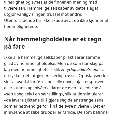
tilhørighet og synes at de finner en mening med
tilværelsen. Hemmelige selskaper av dette slaget
utgjør vanligvis ingen trussel mot andre.
Utenforstående tar ikke skade av at de ikke kjenner til
hemmelighetene.
Når hemmeligholdelse er et tegn
på fare
Ikke alle hemmelige selskaper praktiserer samme
grad av hemmeligholdelse. Men de som har «lag på
lag med hemmeligheter,» slik
Encyclopædia Britannica
uttrykker det, utgjør en særlig trussel. Oppslagsverket
sier at «ved å innføre spesielle navn, lojalitetsprøver
eller kunnskapsnivåer» klarer de øverste lederne å
«sette seg selv i en særstilling», slik at de stimulerer
«de lavere sjiktene til å gjøre seg de anstrengelsene
som er nødvendige for å nå de øvre nivåene». Det er
innlysende at slike grupper er farlige. De som befinner