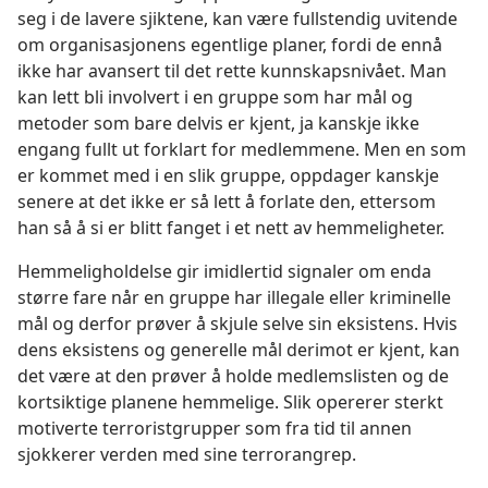
seg i de lavere sjiktene, kan være fullstendig uvitende
om organisasjonens egentlige planer, fordi de ennå
ikke har avansert til det rette kunnskapsnivået. Man
kan lett bli involvert i en gruppe som har mål og
metoder som bare delvis er kjent, ja kanskje ikke
engang fullt ut forklart for medlemmene. Men en som
er kommet med i en slik gruppe, oppdager kanskje
senere at det ikke er så lett å forlate den, ettersom
han så å si er blitt fanget i et nett av hemmeligheter.
Hemmeligholdelse gir imidlertid signaler om enda
større fare når en gruppe har illegale eller kriminelle
mål og derfor prøver å skjule selve sin eksistens. Hvis
dens eksistens og generelle mål derimot er kjent, kan
det være at den prøver å holde medlemslisten og de
kortsiktige planene hemmelige. Slik opererer sterkt
motiverte terroristgrupper som fra tid til annen
sjokkerer verden med sine terrorangrep.