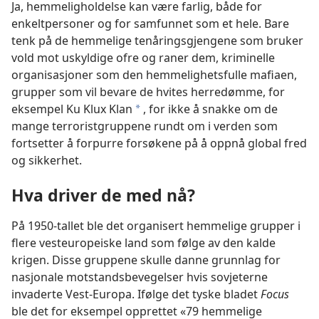
Ja, hemmeligholdelse kan være farlig, både for
enkeltpersoner og for samfunnet som et hele. Bare
tenk på de hemmelige tenåringsgjengene som bruker
vold mot uskyldige ofre og raner dem, kriminelle
organisasjoner som den hemmelighetsfulle mafiaen,
grupper som vil bevare de hvites herredømme, for
eksempel Ku Klux Klan
, for ikke å snakke om de
a
mange terroristgruppene rundt om i verden som
fortsetter å forpurre forsøkene på å oppnå global fred
og sikkerhet.
Hva driver de med nå?
På 1950-tallet ble det organisert hemmelige grupper i
flere vesteuropeiske land som følge av den kalde
krigen. Disse gruppene skulle danne grunnlag for
nasjonale motstandsbevegelser hvis sovjeterne
invaderte Vest-Europa. Ifølge det tyske bladet
Focus
ble det for eksempel opprettet «79 hemmelige