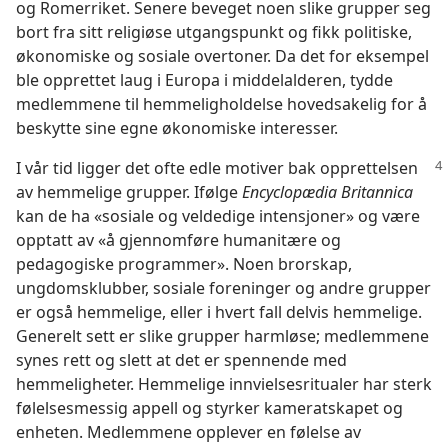
og Romerriket. Senere beveget noen slike grupper seg
bort fra sitt religiøse utgangspunkt og fikk politiske,
økonomiske og sosiale overtoner. Da det for eksempel
ble opprettet laug i Europa i middelalderen, tydde
medlemmene til hemmeligholdelse hovedsakelig for å
beskytte sine egne økonomiske interesser.
I vår tid ligger det ofte edle motiver bak opprettelsen
av hemmelige grupper. Ifølge
Encyclopædia Britannica
kan de ha «sosiale og veldedige intensjoner» og være
opptatt av «å gjennomføre humanitære og
pedagogiske programmer». Noen brorskap,
ungdomsklubber, sosiale foreninger og andre grupper
er også hemmelige, eller i hvert fall delvis hemmelige.
Generelt sett er slike grupper harmløse; medlemmene
synes rett og slett at det er spennende med
hemmeligheter. Hemmelige innvielsesritualer har sterk
følelsesmessig appell og styrker kameratskapet og
enheten. Medlemmene opplever en følelse av