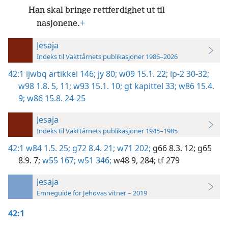
Han skal bringe rettferdighet ut til
nasjonene.
+
Jesaja
Indeks til Vakttårnets publikasjoner 1986–2026
42:1
ijwbq artikkel 146;
jy 80;
w09 15.1. 22;
ip-2 30-32;
w98 1.8. 5,
11;
w93 15.1. 10;
gt kapittel 33;
w86 15.4.
9;
w86 15.8. 24-25
Jesaja
Indeks til Vakttårnets publikasjoner 1945–1985
42:1
w84 1.5. 25;
g72 8.4. 21;
w71 202;
g66 8.3. 12;
g65
8.9. 7;
w55 167;
w51 346;
w48 9,
284;
tf 279
Jesaja
Emneguide for Jehovas vitner – 2019
42:1