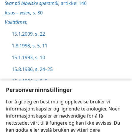
Svar på bibelske spørsmål,
artikkel 146
Jesus – veien,
s. 80
Vakttårnet,
15.1.2009, s. 22
1.8.1998, s. 5,
11
15.1.1993, s. 10
15.8.1986, s. 24–25
15.4.1986, s. 8–9
Personverninnstillinger
Jesajas profeti II,
s. 30–32
For å gi deg en best mulig opplevelse bruker vi
informasjonskapsler og lignende teknologier. Noen
informasjonskapsler er nødvendige for å få
nettstedet vårt til å fungere og kan ikke avvises. Du
Norsk
Innstillinger
kan godta eller avslå bruken av ytterligere