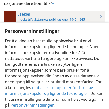
nasjonene dere kom til.»’
+
Esekiel
Indeks til Vakttårnets publikasjoner 1945–1985
36:22
kj 31,
323,
333;
w68 535;
ns 361;
g63 22.6. 23;
w58
Personverninnstillinger
5;
w52 291;
w51 372
For å gi deg en best mulig opplevelse bruker vi
informasjonskapsler og lignende teknologier. Noen
informasjonskapsler er nødvendige for å få
nettstedet vårt til å fungere og kan ikke avvises. Du
Norsk
Innstillinger
kan godta eller avslå bruken av ytterligere
informasjonskapsler, som vi bare bruker for å
Copyright
© 2026 Watch Tower Bible and Tract Society of Pennsylvania
Vilkår for bruk
Personvern
Personverninnstillinger
JW.ORG
forbedre opplevelsen din. Ingen av disse dataene vil
Logg inn
noen gang bli solgt eller brukt til markedsføring. For
å lære mer, les
globale retningslinjer for bruk av
informasjonskapsler og lignende teknologier
. Du kan
tilpasse innstillingene dine når som helst ved å gå inn
på
Personverninnstillinger
.