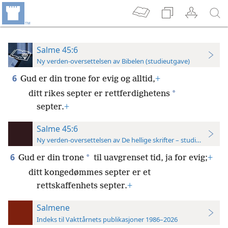
Salme 45:6
Ny verden-oversettelsen av Bibelen (studieutgave)
6
Gud er din trone for evig og alltid,
+
*
ditt rikes septer er rettferdighetens
septer.
+
Salme 45:6
Ny verden-oversettelsen av De hellige skrifter – studieutgave
6
*
Gud er din trone
til uavgrenset tid, ja for evig;
+
ditt kongedømmes septer er et
rettskaffenhets septer.
+
Salmene
Indeks til Vakttårnets publikasjoner 1986–2026