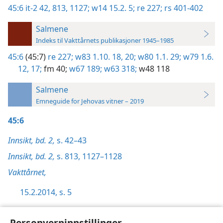
45:6
it-2 42,
813,
1127;
w14 15.2. 5;
re 227;
rs 401-402
Salmene
Indeks til Vakttårnets publikasjoner 1945–1985
45:6
(45:7)
re 227;
w83 1.10. 18,
20;
w80 1.1. 29;
w79 1.6.
12,
17;
fm 40;
w67 189;
w63 318;
w48 118
Salmene
Emneguide for Jehovas vitner – 2019
45:6
Innsikt, bd. 2,
s. 42–43
Innsikt, bd. 2,
s. 813,
1127–1128
Vakttårnet,
15.2.2014, s. 5
Åpenbaringsboken,
s. 227
Personverninnstillinger