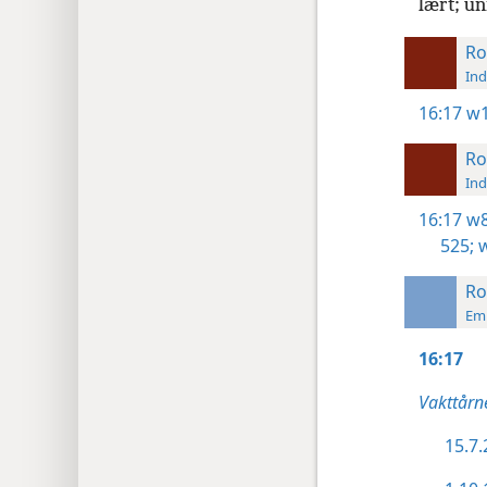
lært; u
Ro
Ind
16:17
w1
Ro
Ind
16:17
w8
525;
w
Ro
Emn
16:17
Vakttårne
15.7.