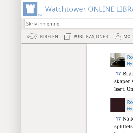
Watchtower ONLINE LIBR
BIBELEN
PUBLIKASJONER
MØT
Ro
Ny 
17
Brød
skaper s
lært. U
Ro
Ny 
17
Nå f
splittel