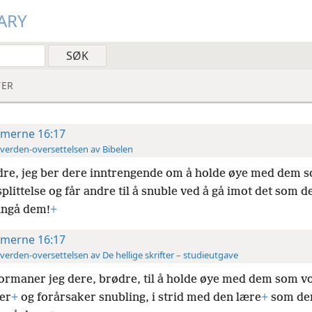
ARY
ER
merne 16:17
verden-oversettelsen av Bibelen
re, jeg ber dere inntrengende om å holde øye med dem 
plittelse og får andre til å snuble ved å gå imot
det som d
nngå dem!
+
merne 16:17
verden-oversettelsen av De hellige skrifter – studieutgave
ormaner jeg dere, brødre, til å holde øye med dem som v
ser
+
og forårsaker snubling, i strid med den lære
+
som der