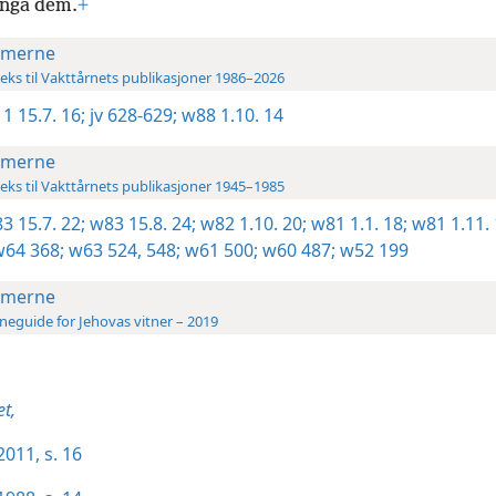
nngå dem.
+
merne
eks til Vakttårnets publikasjoner 1986–2026
1 15.7. 16;
jv 628-629;
w88 1.10. 14
merne
eks til Vakttårnets publikasjoner 1945–1985
3 15.7. 22;
w83 15.8. 24;
w82 1.10. 20;
w81 1.1. 18;
w81 1.11. 
64 368;
w63 524,
548;
w61 500;
w60 487;
w52 199
merne
eguide for Jehovas vitner – 2019
t,
2011, s. 16