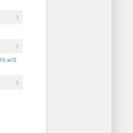
15;
w72