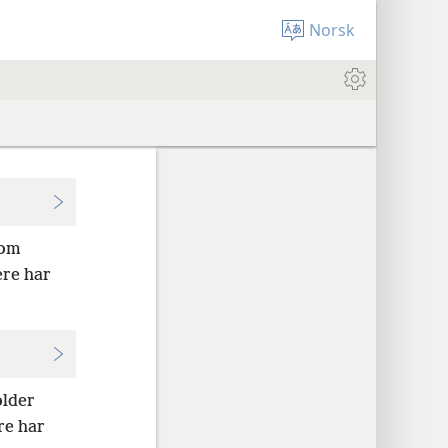
Norsk
som
ere har
older
e har