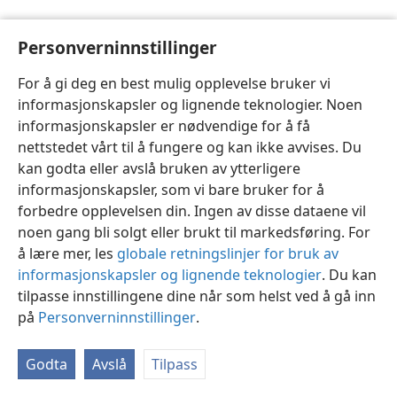
Personverninnstillinger
For å gi deg en best mulig opplevelse bruker vi
informasjonskapsler og lignende teknologier. Noen
Norsk
Innstillinger
informasjonskapsler er nødvendige for å få
Copyright
© 2026 Watch Tower Bible and Tract Society of Pennsylvania
nettstedet vårt til å fungere og kan ikke avvises. Du
Vilkår for bruk
Personvern
Personverninnstillinger
JW.ORG
kan godta eller avslå bruken av ytterligere
Logg inn
informasjonskapsler, som vi bare bruker for å
forbedre opplevelsen din. Ingen av disse dataene vil
noen gang bli solgt eller brukt til markedsføring. For
å lære mer, les
globale retningslinjer for bruk av
informasjonskapsler og lignende teknologier
. Du kan
tilpasse innstillingene dine når som helst ved å gå inn
på
Personverninnstillinger
.
Godta
Avslå
Tilpass