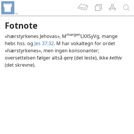
Fotnote
margen
«hærstyrkenes Jehovas», M
LXXSyVg, mange
hebr. hss. og
Jes 37:32
. M har vokaltegn for ordet
«hærstyrkenes», men ingen konsonanter;
oversettelsen følger altså
qerẹ
(det leste), ikke
kethịv
(det skrevne).