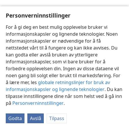
Personverninnstillinger
For å gi deg en best mulig opplevelse bruker vi
informasjonskapsler og lignende teknologier. Noen
Norsk
Innstillinger
informasjonskapsler er nødvendige for å få
Copyright
© 2026 Watch Tower Bible and Tract Society of Pennsylvania
nettstedet vårt til å fungere og kan ikke avvises. Du
Vilkår for bruk
Personvern
Personverninnstillinger
JW.ORG
kan godta eller avslå bruken av ytterligere
Logg inn
informasjonskapsler, som vi bare bruker for å
forbedre opplevelsen din. Ingen av disse dataene vil
noen gang bli solgt eller brukt til markedsføring. For
å lære mer, les
globale retningslinjer for bruk av
informasjonskapsler og lignende teknologier
. Du kan
tilpasse innstillingene dine når som helst ved å gå inn
på
Personverninnstillinger
.
Godta
Avslå
Tilpass