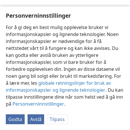
Personverninnstillinger
For å gi deg en best mulig opplevelse bruker vi
informasjonskapsler og lignende teknologier. Noen
Norsk
Innstillinger
informasjonskapsler er nødvendige for å få
Copyright
© 2026 Watch Tower Bible and Tract Society of Pennsylvania
nettstedet vårt til å fungere og kan ikke avvises. Du
Vilkår for bruk
Personvern
Personverninnstillinger
JW.ORG
kan godta eller avslå bruken av ytterligere
Logg inn
informasjonskapsler, som vi bare bruker for å
forbedre opplevelsen din. Ingen av disse dataene vil
noen gang bli solgt eller brukt til markedsføring. For
å lære mer, les
globale retningslinjer for bruk av
informasjonskapsler og lignende teknologier
. Du kan
tilpasse innstillingene dine når som helst ved å gå inn
på
Personverninnstillinger
.
Godta
Avslå
Tilpass