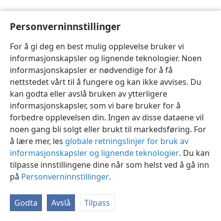
Personverninnstillinger
For å gi deg en best mulig opplevelse bruker vi
informasjonskapsler og lignende teknologier. Noen
Norsk
Innstillinger
informasjonskapsler er nødvendige for å få
Copyright
© 2026 Watch Tower Bible and Tract Society of Pennsylvania
nettstedet vårt til å fungere og kan ikke avvises. Du
Vilkår for bruk
Personvern
Personverninnstillinger
JW.ORG
kan godta eller avslå bruken av ytterligere
Logg inn
informasjonskapsler, som vi bare bruker for å
forbedre opplevelsen din. Ingen av disse dataene vil
noen gang bli solgt eller brukt til markedsføring. For
å lære mer, les
globale retningslinjer for bruk av
informasjonskapsler og lignende teknologier
. Du kan
tilpasse innstillingene dine når som helst ved å gå inn
på
Personverninnstillinger
.
Godta
Avslå
Tilpass