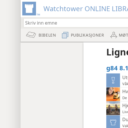
Watchtower ONLINE LIBR
BIBELEN
PUBLIKASJONER
MØT
Lign
g84 8.1
Ut
Våk
Hv
De 
Hj
Liv
Du
Vak