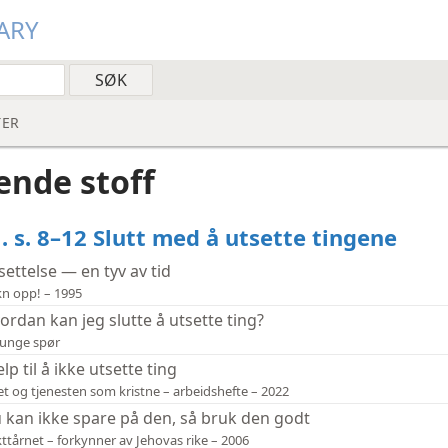
ARY
ER
ende stoff
. s. 8–12 Slutt med å utsette tingene
settelse — en tyv av tid
n opp! – 1995
ordan kan jeg slutte å utsette ting?
unge spør
elp til å ikke utsette ting
et og tjenesten som kristne – arbeidshefte – 2022
 kan ikke spare på den, så bruk den godt
ttårnet – forkynner av Jehovas rike – 2006