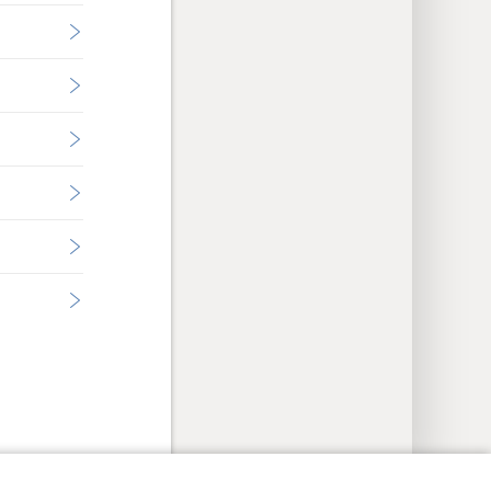
nstillinger
Logg inn
JW.ORG