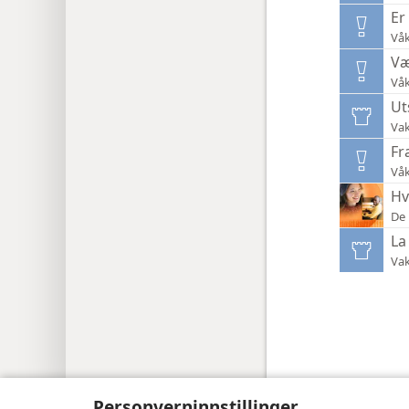
Er
Våk
Væ
Våk
Ut
Vak
Fr
Våk
Hv
De 
La
Vak
Copyright
© 2026 Watch Tower Bible a
Personverninnstillinger