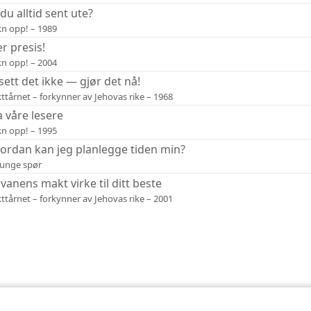
 du alltid sent ute?
n opp! – 1989
r presis!
n opp! – 2004
sett det ikke — gjør det nå!
ttårnet – forkynner av Jehovas rike – 1968
a våre lesere
n opp! – 1995
ordan kan jeg planlegge tiden min?
unge spør
 vanens makt virke til ditt beste
ttårnet – forkynner av Jehovas rike – 2001
nd Tract Society of Pennsylvania
Vilkår for bruk
Personvern
Personvernin