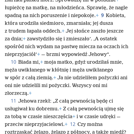
ziarnka piasku mórz. Sprowadzę im w południe
+
łupieżcę na matkę, na młodzieńca. Sprawię, że nagle
9
spadną na nich poruszenie i niepokoje.
+
Kobieta,
która urodziła siedmioro, zmarniała; jej dusza
z trudem łapała oddech.
+
Jej słońce zaszło jeszcze
za dnia;
+
zawstydziło się i zmieszało’. ‚A ostatek
spośród nich wydam na pastwę miecza na oczach ich
nieprzyjaciół’
+
— brzmi wypowiedź Jehowy”.
10
Biada mi,
+
moja matko, gdyż urodziłaś mnie,
męża uwikłanego w kłótnię i męża uwikłanego
w spór z całą ziemią.
+
Ja nie udzieliłem pożyczki ani
oni nie udzielili mi pożyczki. Wszyscy oni mi
złorzeczą.
+
11
Jehowa rzekł: „Z całą pewnością będę ci
usługiwał ku dobremu.
+
Z całą pewnością ujmę się
za tobą w czasie nieszczęścia
+
i w czasie udręki —
12
przeciw nieprzyjacielowi.
+
Czy można
roztrzaskać żelazo, żelazo z północy, a także miedź?