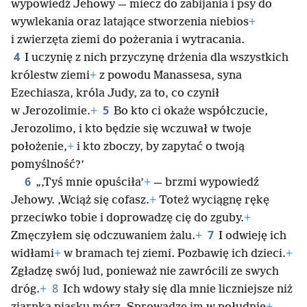
wypowiedź Jehowy — miecz do zabijania i psy do
wywlekania oraz latające stworzenia niebios
+
i zwierzęta ziemi do pożerania i wytracania.
4
I uczynię z nich przyczynę drżenia dla wszystkich
królestw ziemi
+
z powodu Manassesa, syna
Ezechiasza, króla Judy, za to, co czynił
5
w Jerozolimie.
+
Bo kto ci okaże współczucie,
Jerozolimo, i kto będzie się wczuwał w twoje
położenie,
+
i kto zboczy, by zapytać o twoją
pomyślność?’
6
„‚Tyś mnie opuściła’
+
— brzmi wypowiedź
Jehowy. ‚Wciąż się cofasz.
+
Toteż wyciągnę rękę
przeciwko tobie i doprowadzę cię do zguby.
+
7
Zmęczyłem się odczuwaniem żalu.
+
I odwieję ich
widłami
+
w bramach tej ziemi. Pozbawię ich dzieci.
+
Zgładzę swój lud, ponieważ nie zawrócili ze swych
8
dróg.
+
Ich wdowy stały się dla mnie liczniejsze niż