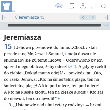
Jeremiasza 15
Audio Player
00:00
Jeremiasza
15
I Jehowa przemówił do mnie: „Choćby stali
przede mną Mojżesz
+
i Samuel,
+
moja dusza nie
skłoniłaby się ku temu ludowi.
+
Odprawiono by ich
2
sprzed mego oblicza, żeby odeszli.
+
A gdyby rzekli
do ciebie: ‚Dokąd mamy odejść?’, powiedz im: ‚Oto,
co rzekł Jehowa: „Kto na śmiertelną plagę, ten na
śmiertelną plagę! A kto pod miecz, ten pod miecz!
A kto na klęskę głodu, ten na klęskę głodu!
+
Kto zaś
do niewoli, ten do niewoli!”’
+
3
„‚Ustanowię nad nimi cztery rodziny
+
— brzmi