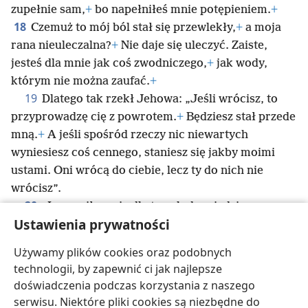
zupełnie sam,
+
bo napełniłeś mnie potępieniem.
+
18
Czemuż to mój ból stał się przewlekły,
+
a moja
rana nieuleczalna?
+
Nie daje się uleczyć. Zaiste,
jesteś dla mnie jak coś zwodniczego,
+
jak wody,
którym nie można zaufać.
+
19
Dlatego tak rzekł Jehowa: „Jeśli wrócisz, to
przyprowadzę cię z powrotem.
+
Będziesz stał przede
mną.
+
A jeśli spośród rzeczy nic niewartych
wyniesiesz coś cennego, staniesz się jakby moimi
ustami. Oni wrócą do ciebie, lecz ty do nich nie
wrócisz”.
20
„I uczyniłem cię dla tego ludu miedzianym
Ustawienia prywatności
murem warownym;
+
i będą z tobą walczyć, ale cię
nie przemogą.
+
Bo jestem z tobą, by cię wybawić
Używamy plików cookies oraz podobnych
i wyzwolić”
+
— brzmi wypowiedź Jehowy.
technologii, by zapewnić ci jak najlepsze
21
„I wyzwolę cię z ręki złych,
+
i wykupię cię z dłoni
doświadczenia podczas korzystania z naszego
tyranów”.
serwisu. Niektóre pliki cookies są niezbędne do