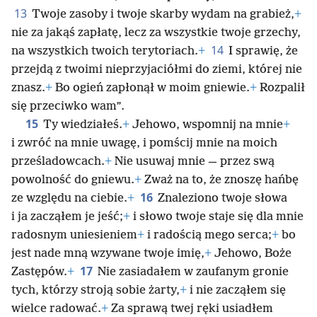
13
Twoje zasoby i twoje skarby wydam na grabież,
+
nie za jakąś zapłatę, lecz za wszystkie twoje grzechy,
14
na wszystkich twoich
terytoriach.
+
I sprawię, że
przejdą z twoimi nieprzyjaciółmi do ziemi, której nie
znasz.
+
Bo ogień zapłonął w moim gniewie.
+
Rozpalił
się przeciwko wam”.
15
Ty wiedziałeś.
+
Jehowo, wspomnij na mnie
+
i zwróć na mnie uwagę, i pomścij mnie na moich
prześladowcach.
+
Nie usuwaj mnie — przez swą
powolność do gniewu.
+
Zważ na to, że znoszę hańbę
16
ze względu na ciebie.
+
Znaleziono twoje słowa
i ja zacząłem je jeść;
+
i słowo twoje staje się dla mnie
radosnym uniesieniem
+
i radością mego serca;
+
bo
jest nade mną wzywane twoje imię,
+
Jehowo, Boże
17
Zastępów.
+
Nie zasiadałem w zaufanym gronie
tych, którzy stroją sobie żarty,
+
i nie zacząłem się
wielce radować.
+
Za sprawą twej ręki usiadłem