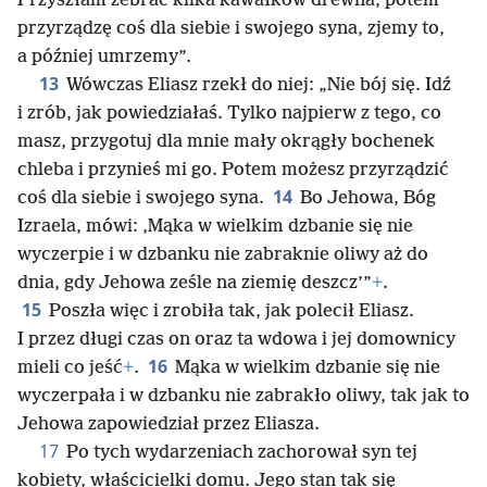
Przyszłam zebrać kilka kawałków drewna, potem
przyrządzę coś dla siebie i swojego syna, zjemy to,
a później umrzemy”.
13
Wówczas Eliasz rzekł do niej: „Nie bój się. Idź
i zrób, jak powiedziałaś. Tylko najpierw z tego, co
masz, przygotuj dla mnie mały okrągły bochenek
chleba i przynieś mi go. Potem możesz przyrządzić
14
coś dla siebie i swojego syna.
Bo Jehowa, Bóg
Izraela, mówi: ‚Mąka w wielkim dzbanie się nie
wyczerpie i w dzbanku nie zabraknie oliwy aż do
dnia, gdy Jehowa ześle na ziemię deszcz’”
+
.
15
Poszła więc i zrobiła tak, jak polecił Eliasz.
I przez długi czas on oraz ta wdowa i jej domownicy
16
mieli co jeść
+
.
Mąka w wielkim dzbanie się nie
wyczerpała i w dzbanku nie zabrakło oliwy, tak jak to
Jehowa zapowiedział przez Eliasza.
17
Po tych wydarzeniach zachorował syn tej
kobiety, właścicielki domu. Jego stan tak się