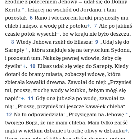
zgodnie z poleceniem Jehowy — udał się do Doliny
*
Keritu
, leżącej na wschód od Jordanu, i tam
6
pozostał.
Rano i wieczorem kruki przynosiły mu
7
chleb i mięso, a wodę pił z potoku
+
.
Ale po jakimś
czasie potok wysechł
+
, bo w kraju nie było deszczu.
8
9
Wtedy Jehowa rzekł do Eliasza:
„Udaj się do
*
Sarepty
, która znajduje się na terytorium Sydonu,
i pozostań tam. Nakażę pewnej wdowie, żeby cię
10
żywiła”
+
.
Eliasz udał się więc do Sarepty. Kiedy
dotarł do bramy miasta, zobaczył wdowę, która
zbierała kawałki drewna. Zawołał do niej: „Przynieś
mi, proszę, trochę wody w kubku, żebym mógł się
11
napić”
+
.
Gdy ona już szła po wodę, zawołał za
nią: „Proszę, przynieś mi jeszcze kawałek chleba”.
12
*
Na to odpowiedziała: „Przysięgam na Jehowę
,
twojego Boga, że nie mam chleba. Mam tylko garść
mąki w wielkim dzbanie i trochę oliwy w dzbanku
+
.