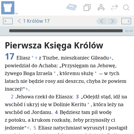
1 Królów 17
Audio Player
00:00
Pierwsza Księga Królów
17
*
Eliasz
+
z Tiszbe, mieszkaniec Gileadu
+
,
powiedział do Achaba: „Przysięgam na Jehowę,
*
*
żywego Boga Izraela
, któremu służę
— w tych
latach nie będzie rosy ani deszczu, chyba że powiem
inaczej!”
+
.
2
3
Jehowa rzekł do Eliasza:
„Odejdź stąd, idź na
*
wschód i ukryj się w Dolinie Keritu
, która leży na
4
wschód od Jordanu.
Będziesz tam pił wodę
z potoku, a krukom rozkażę, żeby przynosiły ci
5
jedzenie”
+
.
Eliasz natychmiast wyruszył i postąpił