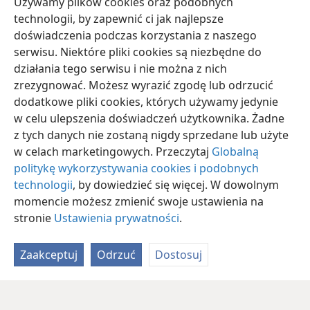
Używamy plików cookies oraz podobnych
24
Wtedy kobieta rzekła do Eliasza: „Teraz wiem, że
technologii, by zapewnić ci jak najlepsze
naprawdę jesteś sługą Bożym
+
i że słowo Jehowy,
doświadczenia podczas korzystania z naszego
które przekazujesz, jest prawdziwe”.
serwisu. Niektóre pliki cookies są niezbędne do
działania tego serwisu i nie można z nich
zrezygnować. Możesz wyrazić zgodę lub odrzucić
dodatkowe pliki cookies, których używamy jedynie
w celu ulepszenia doświadczeń użytkownika. Żadne
polski
Udostępnij
Ustawienia
z tych danych nie zostaną nigdy sprzedane lub użyte
Copyright
© 2026 Watch Tower Bible and Tract Society of Pennsylvania
w celach marketingowych. Przeczytaj
Globalną
Warunki użytkowania
Polityka prywatności
Ustawienia prywatności
Zaloguj
JW.ORG
politykę wykorzystywania cookies i podobnych
technologii
, by dowiedzieć się więcej. W dowolnym
momencie możesz zmienić swoje ustawienia na
stronie
Ustawienia prywatności
.
Zaakceptuj
Odrzuć
Dostosuj