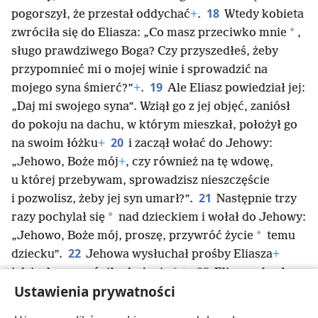
18
pogorszył, że przestał oddychać
+
.
Wtedy kobieta
*
zwróciła się do Eliasza: „Co masz przeciwko mnie
,
sługo prawdziwego Boga? Czy przyszedłeś, żeby
przypomnieć mi o mojej winie i sprowadzić na
19
mojego syna śmierć?”
+
.
Ale Eliasz powiedział jej:
„Daj mi swojego syna”. Wziął go z jej objęć, zaniósł
do pokoju na dachu, w którym mieszkał, położył go
20
na swoim łóżku
+
i zaczął wołać do Jehowy:
„Jehowo, Boże mój
+
, czy również na tę wdowę,
u której przebywam, sprowadzisz nieszczęście
21
i pozwolisz, żeby jej syn umarł?”.
Następnie trzy
*
razy pochylał się
nad dzieckiem i wołał do Jehowy:
*
„Jehowo, Boże mój, proszę, przywróć życie
temu
22
dziecku”.
Jehowa wysłuchał prośby Eliasza
+
23
*
i dziecko powróciło do życia
+
.
Eliasz zabrał
Ustawienia prywatności
dziecko z pokoju na dachu, zniósł je na dół do domu
i dał matce. Powiedział: „Patrz, twój syn żyje”
+
.