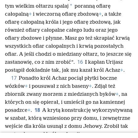
*
tym wielkim ołtarzu spalaj
poranną ofiarę
całopalną
+
i wieczorną ofiarę zbożową
+
, a także
ofiarę całopalną króla i jego ofiarę zbożową, jak
również ofiary całopalne całego ludu oraz jego
ofiary zbożowe i płynne. Masz go też skrapiać krwią
wszystkich ofiar całopalnych i krwią pozostałych
ofiar. A jeśli chodzi o miedziany ołtarz, to jeszcze się
16
zastanowię, co z nim zrobić”.
I kapłan Urijasz
postąpił dokładnie tak, jak mu kazał król Achaz
+
.
17
Ponadto król Achaz pociął płytki boczne
wózków
+
i pousuwał z nich baseny
+
. Zdjął też
zbiornik zwany morzem z miedzianych byków
+
, na
których on się opierał, i umieścił go na kamiennej
18
posadzce
+
.
A krytą konstrukcję wykorzystywaną
w szabat, którą wzniesiono przy domu, i zewnętrzne
wejście dla króla usunął z domu Jehowy. Zrobił tak
ze strachu przed królem Asyrii.