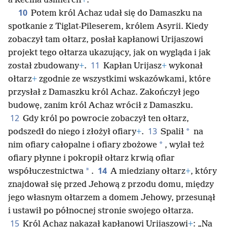
a Recina uśmiercił
+
.
10
Potem król Achaz udał się do Damaszku na
spotkanie z Tiglat-Pileserem, królem Asyrii. Kiedy
zobaczył tam ołtarz, posłał kapłanowi Urijaszowi
projekt tego ołtarza ukazujący, jak on wygląda i jak
11
został zbudowany
+
.
Kapłan Urijasz
+
wykonał
ołtarz
+
zgodnie ze wszystkimi wskazówkami, które
przysłał z Damaszku król Achaz. Zakończył jego
budowę, zanim król Achaz wrócił z Damaszku.
12
Gdy król po powrocie zobaczył ten ołtarz,
13
*
podszedł do niego i złożył ofiary
+
.
Spalił
na
*
nim ofiary całopalne i ofiary zbożowe
, wylał też
ofiary płynne i pokropił ołtarz krwią ofiar
14
*
współuczestnictwa
.
A miedziany ołtarz
+
, który
znajdował się przed Jehową z przodu domu, między
jego własnym ołtarzem a domem Jehowy, przesunął
i ustawił po północnej stronie swojego ołtarza.
15
Król Achaz nakazał kapłanowi Urijaszowi
+
: „Na