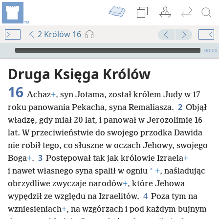
2 Królów 16
Audio Player
00:00
Druga Księga Królów
16
Achaz
+
, syn Jotama, został królem Judy w 17
2
roku panowania Pekacha, syna Remaliasza.
Objął
władzę, gdy miał 20 lat, i panował w Jerozolimie 16
lat. W przeciwieństwie do swojego przodka Dawida
nie robił tego, co słuszne w oczach Jehowy, swojego
3
Boga
+
.
Postępował tak jak królowie Izraela
+
*
i nawet własnego syna spalił w ogniu
+
, naśladując
obrzydliwe zwyczaje narodów
+
, które Jehowa
4
wypędził ze względu na Izraelitów.
Poza tym na
wzniesieniach
+
, na wzgórzach i pod każdym bujnym