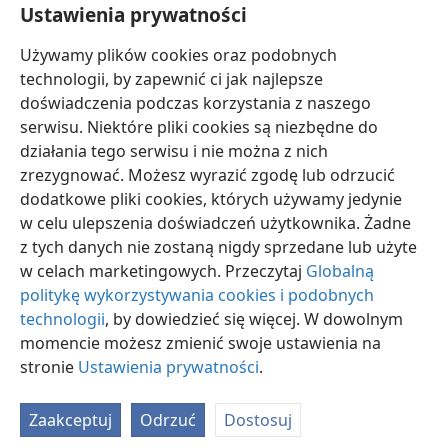
Ustawienia prywatności
19
Pozostałe fakty z życia Achaza — to, co
uczynił — opisano w Księdze Dziejów Królów Judy
+
.
Używamy plików cookies oraz podobnych
20
Potem Achaz spoczął ze swoimi praojcami
technologii, by zapewnić ci jak najlepsze
i został pochowany przy swoich praojcach w Mieście
doświadczenia podczas korzystania z naszego
*
Dawida, a władzę po nim objął jego syn Ezechiasz
+
.
serwisu. Niektóre pliki cookies są niezbędne do
działania tego serwisu i nie można z nich
zrezygnować. Możesz wyrazić zgodę lub odrzucić
dodatkowe pliki cookies, których używamy jedynie
w celu ulepszenia doświadczeń użytkownika. Żadne
polski
Udostępnij
Ustawienia
z tych danych nie zostaną nigdy sprzedane lub użyte
Copyright
© 2026 Watch Tower Bible and Tract Society of Pennsylvania
w celach marketingowych. Przeczytaj
Globalną
Warunki użytkowania
Polityka prywatności
Ustawienia prywatności
Zaloguj
JW.ORG
politykę wykorzystywania cookies i podobnych
technologii
, by dowiedzieć się więcej. W dowolnym
momencie możesz zmienić swoje ustawienia na
stronie
Ustawienia prywatności
.
Zaakceptuj
Odrzuć
Dostosuj