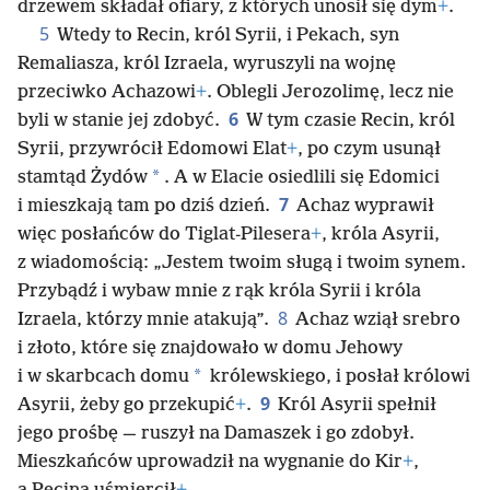
drzewem składał ofiary, z których unosił się dym
+
.
5
Wtedy to Recin, król Syrii, i Pekach, syn
Remaliasza, król Izraela, wyruszyli na wojnę
przeciwko Achazowi
+
. Oblegli Jerozolimę, lecz nie
6
byli w stanie jej zdobyć.
W tym czasie Recin, król
Syrii, przywrócił Edomowi Elat
+
, po czym usunął
*
stamtąd Żydów
. A w Elacie osiedlili się Edomici
7
i mieszkają tam po dziś dzień.
Achaz wyprawił
więc posłańców do Tiglat-Pilesera
+
, króla Asyrii,
z wiadomością: „Jestem twoim sługą i twoim synem.
Przybądź i wybaw mnie z rąk króla Syrii i króla
8
Izraela, którzy mnie atakują”.
Achaz wziął srebro
i złoto, które się znajdowało w domu Jehowy
*
i w skarbcach domu
królewskiego, i posłał królowi
9
Asyrii, żeby go przekupić
+
.
Król Asyrii spełnił
jego prośbę — ruszył na Damaszek i go zdobył.
Mieszkańców uprowadził na wygnanie do Kir
+
,