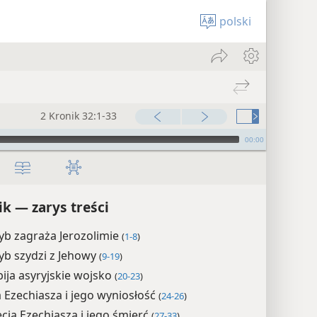
polski
2 Kronik 32:1-33
00:00
ik — zarys treści
yb zagraża Jerozolimie
(
1-8
)
yb szydzi z Jehowy
(
9-19
)
bija asyryjskie wojsko
(
20-23
)
Ezechiasza i jego wyniosłość
(
24-26
)
cia Ezechiasza i jego śmierć
(
27-33
)