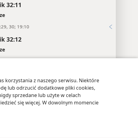
ik 32:11
ze
:29, 30; 19:10
ik 32:12
ze
:1, 4
1:1
s korzystania z naszego serwisu. Niektóre
awienia prywatności
Zaloguj
JW.ORG
:22; Iz 36:7
odę lub odrzucić dodatkowe pliki cookies,
ik 32:13
igdy sprzedane lub użyte w celach
wiedzieć się więcej. W dowolnym momencie
ze
:29; 17:5; Iz 37:12
:33, 34; 19:17, 18