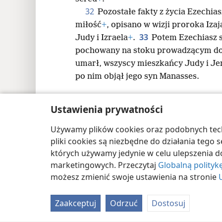
32
Pozostałe fakty z życia Ezechias
miłość
+
, opisano w wizji proroka Izaj
33
Judy i Izraela
+
.
Potem Ezechiasz s
pochowany na stoku prowadzącym d
umarł, wszyscy mieszkańcy Judy i Je
po nim objął jego syn Manasses.
Ustawienia prywatności
Używamy plików cookies oraz podobnych techn
Copyright
© 2026 Watch Tower Bible and Tract
pliki cookies są niezbędne do działania tego
których używamy jedynie w celu ulepszenia d
marketingowych. Przeczytaj
Globalną polityk
możesz zmienić swoje ustawienia na stronie
Zaakceptuj
Odrzuć
Dostosuj