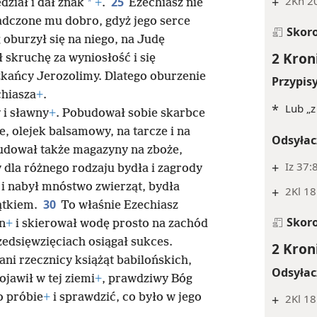
+
2Kn 2
25
*
ział i dał znak
+
.
Ezechiasz nie
adczone mu dobro, gdyż jego serce
Skor
 oburzył się na niego, na Judę
2 Kron
 skruchę za wyniosłość i się
zkańcy Jerozolimy. Dlatego oburzenie
Przypis
chiasza
+
.
*
Lub „z
 i sławny
+
. Pobudował sobie skarbce
, olejek balsamowy, na tarcze i na
Odsyłac
dował także magazyny na zboże,
+
Iz 37:
 dla różnego rodzaju bydła i zagrody
 i nabył mnóstwo zwierząt, bydła
+
2Kl 18
30
ątkiem.
To właśnie Ezechiasz
Skor
n
+
i skierował wodę prosto na zachód
zedsięwzięciach osiągał sukces.
2 Kron
ani rzecznicy książąt babilońskich,
Odsyłac
pojawił w tej ziemi
+
, prawdziwy Bóg
o próbie
+
i sprawdzić, co było w jego
+
2Kl 18