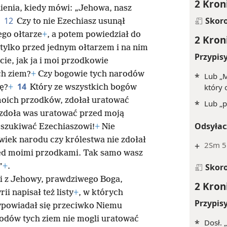
2 Kron
gnienia, kiedy mówi: „Jehowa, nasz
12
Skor
Czy to nie Ezechiasz usunął
ego ołtarze
+
, a potem powiedział do
2 Kron
 tylko przed jednym ołtarzem i na nim
Przypis
cie, jak ja i moi przodkowie
ch ziem?
+
Czy bogowie tych narodów
*
Lub „M
14
który 
ę?
+
Który ze wszystkich bogów
oich przodków, zdołał uratować
*
Lub „p
 zdoła was uratować przed moją
Odsyłac
 oszukiwać Ezechiaszowi!
+
Nie
wiek narodu czy królestwa nie zdołał
+
2Sm 5:
zed moimi przodkami. Tak samo wasz
”
+
.
Skor
ili z Jehowy, prawdziwego Boga,
2 Kron
ii napisał też listy
+
, w których
Przypis
wypowiadał się przeciwko Niemu
rodów tych ziem nie mogli uratować
*
Dosł. 