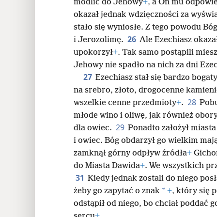
modlić do Jehowy
+
, a On mu odpowied
okazał jednak wdzięczności za wyświ
stało się wyniosłe. Z tego powodu Bóg
26
i Jerozolimę.
Ale Ezechiasz okazał
upokorzył
+
. Tak samo postąpili mies
Jehowy nie spadło na nich za dni Eze
27
Ezechiasz stał się bardzo bogaty
na srebro, złoto, drogocenne kamienie
28
wszelkie cenne przedmioty
+
.
Pobu
młode wino i oliwę, jak również obory
29
dla owiec.
Ponadto założył miasta
i owiec. Bóg obdarzył go wielkim maj
zamknął górny odpływ źródła
+
Gicho
do Miasta Dawida
+
. We wszystkich pr
31
Kiedy jednak zostali do niego posł
*
żeby go zapytać o znak
+
, który się 
odstąpił od niego, bo chciał poddać g
sercu
+
.