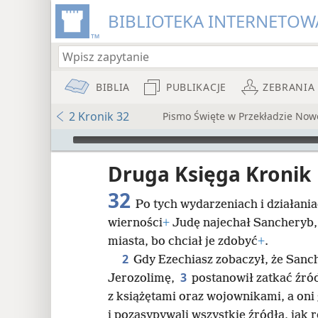
BIBLIOTEKA INTERNETOWA
BIBLIA
PUBLIKACJE
ZEBRANIA
2 Kronik 32
Pismo Święte w Przekładzie No
Audio Player
iata
Druga Księga Kronik
32
Po tych wydarzeniach i działani
wierności
+
Judę najechał Sancheryb, 
miasta, bo chciał je zdobyć
+
.
2
Gdy Ezechiasz zobaczył, że Sanc
8
3
Jerozolimę,
postanowił zatkać źró
z książętami oraz wojownikami, a oni 
16
i pozasypywali wszystkie źródła, jak 