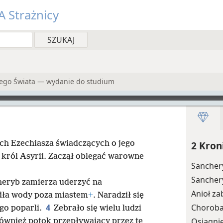
 Strażnicy
wego Świata — wydanie do studium
ach Ezechiasza świadczących o jego
2 Kron
król Asyrii. Zaczął oblegać warowne
Sancher
Sancher
heryb zamierza uderzyć na
Anioł za
dła wody poza miastem
+
. Naradził się
4
Choroba 
go poparli.
Zebrało się wielu ludzi
Osiągnię
również potok przepływający przez tę