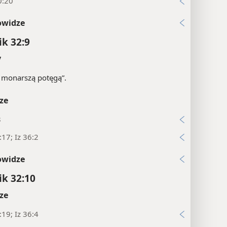
0:20
owidze
ik 32:9
y
 monarszą potęgą”.
ze
8
:17; Iz 36:2
owidze
ik 32:10
ze
:19; Iz 36:4