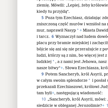
ziemię. Mówili: „Lepiej, żeby królowie
24
kiedy tu przyjdą”.
5
Poza tym Ezechiasz, działając z
32
zniszczoną część murów i wzniósł na 
*
mur, naprawił Nasyp
+
Miasta Dawid
6
i tarcz.
Wyznaczył nad ludem dowó
placu przy bramie miejskiej i zachęcił
bójcie się ani się nie przerażajcie z 
ludzi, którzy są z nim, bo więcej jest 
*
ludzkiej
, a z nami jest Jehowa, nas
nasze bitwy”
+
. Słowa Ezechiasza, kró
9
Potem Sancheryb, król Asyrii, p
*
w całym swoim splendorze
i posłał
przekazali Ezechiaszowi, królowi Jud
tam byli
+
, następującą wiadomość:
10
„Sancheryb, król Asyrii, mówi: ‚
siedzicie w obleganej Jerozolimie?
+