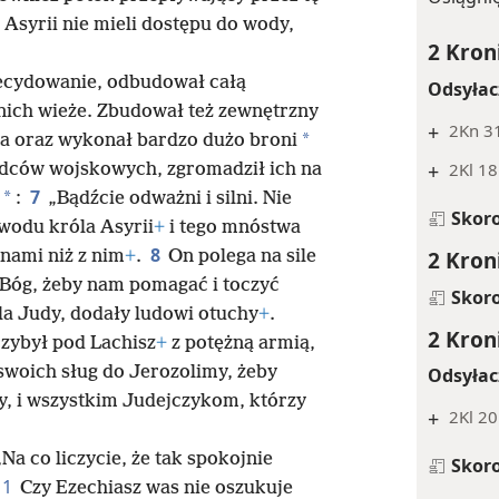
 Asyrii nie mieli dostępu do wody,
2 Kron
decydowanie, odbudował całą
Odsyłac
nich wieże. Zbudował też zewnętrzny
+
2Kn 3
*
a oraz wykonał bardzo dużo broni
+
2Kl 18
dców wojskowych, zgromadził ich na
7
*
:
„Bądźcie odważni i silni. Nie
Skor
powodu króla Asyrii
+
i tego mnóstwa
8
2 Kron
z nami niż z nim
+
.
On polega na sile
z Bóg, żeby nam pomagać i toczyć
Skor
la Judy, dodały ludowi otuchy
+
.
2 Kron
rzybył pod Lachisz
+
z potężną armią,
 swoich sług do Jerozolimy, żeby
Odsyłac
y, i wszystkim Judejczykom, którzy
+
2Kl 20
Na co liczycie, że tak spokojnie
Skor
11
Czy Ezechiasz was nie oszukuje