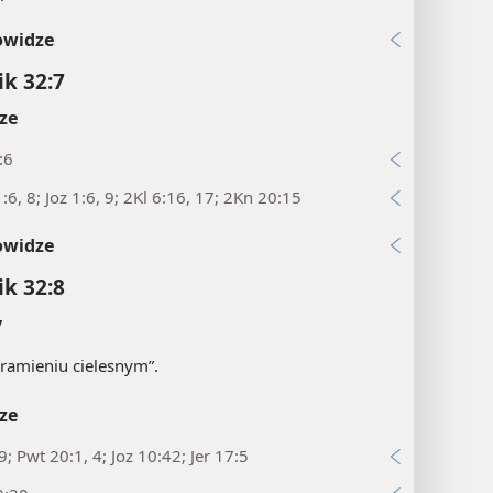
owidze
ik 32:7
ze
:6
:6, 8; Joz 1:6, 9; 2Kl 6:16, 17; 2Kn 20:15
owidze
ik 32:8
y
„ramieniu cielesnym”.
ze
9; Pwt 20:1, 4; Joz 10:42; Jer 17:5