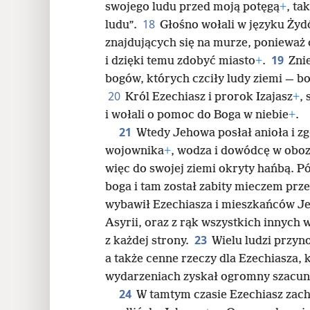
swojego ludu przed moją potęgą
+
, ta
18
ludu”.
Głośno wołali w języku Ży
znajdujących się na murze, ponieważ ch
19
i dzięki temu zdobyć miasto
+
.
Zni
bogów, których czciły ludy ziemi — 
20
Król Ezechiasz i prorok Izajasz
+
,
i wołali o pomoc do Boga w niebie
+
.
21
Wtedy Jehowa posłał anioła i zg
wojownika
+
, wodza i dowódcę w obozi
więc do swojej ziemi okryty hańbą. Pó
boga i tam został zabity mieczem pr
wybawił Ezechiasza i mieszkańców Je
Asyrii, oraz z rąk wszystkich innych
23
z każdej strony.
Wielu ludzi przyn
a także cenne rzeczy dla Ezechiasza, 
wydarzeniach zyskał ogromny szacun
24
W tamtym czasie Ezechiasz zacho