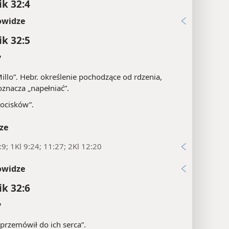
ik 32:4
owidze
ik 32:5
y
illo”. Hebr. określenie pochodzące od rdzenia,
oznacza „napełniać”.
ocisków”.
ze
9; 1Kl 9:24; 11:27; 2Kl 12:20
owidze
ik 32:6
y
„przemówił do ich serca”.