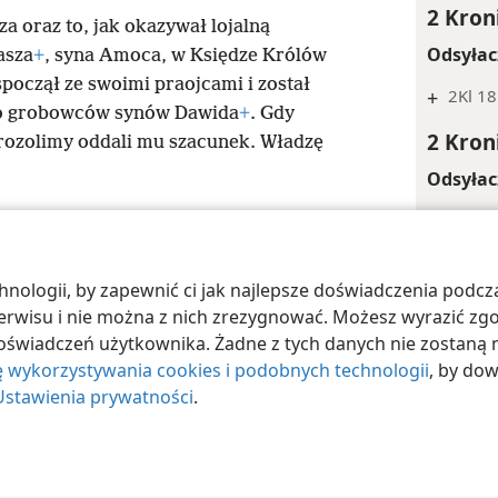
2 Kron
za oraz to, jak okazywał lojalną
Odsyłac
asza
+
, syna Amoca, w Księdze Królów
począł ze swoimi praojcami i został
+
2Kl 18
o grobowców synów Dawida
+
. Gdy
2 Kron
rozolimy oddali mu szacunek. Władzę
Odsyłac
+
2Kl 18
+
2Kn 3
ologii, by zapewnić ci jak najlepsze doświadczenia podcza
 Society of Pennsylvania
Warunki użytkowania
Polityka prywatności
Ust
+
2Kl 18
 serwisu i nie można z nich zrezygnować. Możesz wyrazić zg
2 Kron
oświadczeń użytkownika. Żadne z tych danych nie zostaną n
ę wykorzystywania cookies i podobnych technologii
, by do
Odsyłac
Ustawienia prywatności
.
+
2Kl 15
+
2Kl 18