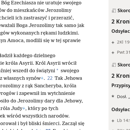
k Bóg Ezechiasza nie uratuje swojego
Skor
dów do mieszkańców Jerozolimy
cieli ich zastraszyć i przerazić,
2 Kron
eważali Boga Jerozolimy tak samo jak
Odsyłac
bogów wykonanych rękami ludzkimi.
 syn Amoca, modlili się w tej sprawie
+
2Kl 19
+
Pwt 31
ładził każdego dzielnego
e króla Asyrii. Król Asyrii wrócił
Skor
*
źniej wszedł do świątyni
swojego
2 Kron
22
zez własnych synów
+
.
Tak Jehowa
Przypis
rozolimy z rąk Sancheryba, króla
 wrogów i zapewnił im wytchnienie
*
Dosł. 
osiło do Jerozolimy dary dla Jehowy,
króla Judy
+
, który po tych
Odsyłac
ek wśród wszystkich narodów.
+
Lb 14:
rował i był bliski śmierci. Zaczął się