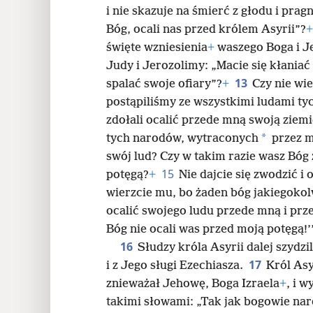
i nie skazuje na śmierć z głodu i pra
Bóg, ocali nas przed królem Asyrii”?
+
święte wzniesienia
+
waszego Boga i J
Judy i Jerozolimy: „Macie się kłaniać
13
spalać swoje ofiary”?
+
Czy nie wie
postąpiliśmy ze wszystkimi ludami ty
zdołali ocalić przede mną swoją ziemi
*
tych narodów, wytraconych
przez m
swój lud? Czy w takim razie wasz Bóg
15
potęgą?
+
Nie dajcie się zwodzić i
wierzcie mu, bo żaden bóg jakiegokol
ocalić swojego ludu przede mną i pr
Bóg nie ocali was przed moją potęgą!’
16
Słudzy króla Asyrii dalej szydz
17
i z Jego sługi Ezechiasza.
Król Asyr
znieważał Jehowę, Boga Izraela
+
, i 
takimi słowami: „Tak jak bogowie na