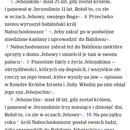
5
Jehojakim
+
miał 25 lat, gdy został królem,
i panował w Jerozolimie 11 lat. Robił to, co złe
6
w oczach Jehowy, swojego Boga
+
.
Przeciwko
niemu wyruszył babiloński król
*
Nabuchodonozor
+
, żeby zakuć go w podwójne
miedziane kajdany i uprowadzić do Babilonu
+
.
7
Nabuchodonozor zabrał też do Babilonu niektóre
sprzęty z domu Jehowy i umieścił je tam w swoim
8
pałacu
+
.
Pozostałe fakty z życia Jehojakima —
obrzydliwości, których się dopuścił, i wszystkie złe
rzeczy na jego temat, które wyszły na jaw — opisano
w Księdze Królów Izraela i Judy. Władzę po nim objął
jego syn Jehojachin
+
.
9
Jehojachin
+
miał 18 lat, gdy został królem,
i panował w Jerozolimie trzy miesiące i dziesięć dni.
10
Robił to, co złe w oczach Jehowy
+
.
Na początku
*
roku
król Nabuchodonozor posłał swoich ludzi,