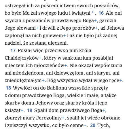
ostrzegał ich za pośrednictwem swoich posłańców,
16
*
bo było Mu żal swojego ludu i świątyni
.
Ale oni
szydzili z posłańców prawdziwego Boga
+
, gardzili
Jego słowami
+
i drwili z Jego proroków
+
, aż Jehowa
zapłonął na nich gniewem
+
i aż nie było już żadnej
nadziei, że zostaną uleczeni.
17
Posłał więc przeciwko nim króla
Chaldejczyków
+
, który w sanktuarium pozabijał
mieczem ich młodzieńców
+
. Nie okazał współczucia
ani młodzieńcom, ani dziewczętom, ani starym, ani
zniedołężniałym
+
. Bóg wszystko wydał w jego ręce
+
.
18
Wywiózł on do Babilonu wszystkie sprzęty
z domu prawdziwego Boga, wielkie i małe, a także
skarby domu Jehowy oraz skarby króla i jego
19
książąt
+
.
Spalił dom prawdziwego Boga
+
,
zburzył mury Jerozolimy
+
, spalił jej wieże obronne
20
i zniszczył wszystko, co było cenne
+
.
Tych,