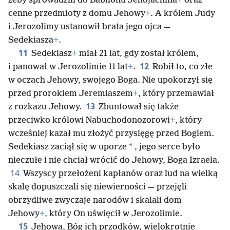
żeby sprowadzili do Babilonu Jehojachina
+
oraz
cenne przedmioty z domu Jehowy
+
. A królem Judy
i Jerozolimy ustanowił brata jego ojca —
Sedekiasza
+
.
11
Sedekiasz
+
miał 21 lat, gdy został królem,
12
i panował w Jerozolimie 11 lat
+
.
Robił to, co złe
w oczach Jehowy, swojego Boga. Nie upokorzył się
przed prorokiem Jeremiaszem
+
, który przemawiał
13
z rozkazu Jehowy.
Zbuntował się także
przeciwko królowi Nabuchodonozorowi
+
, który
wcześniej kazał mu złożyć przysięgę przed Bogiem.
*
Sedekiasz zaciął się w uporze
, jego serce było
nieczułe i nie chciał wrócić do Jehowy, Boga Izraela.
14
Wszyscy przełożeni kapłanów oraz lud na wielką
skalę dopuszczali się niewierności — przejęli
obrzydliwe zwyczaje narodów i skalali dom
Jehowy
+
, który On uświęcił w Jerozolimie.
15
Jehowa, Bóg ich przodków, wielokrotnie