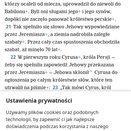
którzy ocaleli od miecza, uprowadził do niewoli do
Babilonu
+
. Byli oni sługami jego
+
i jego synów,
dopóki nie zaczęło panować królestwo perskie
+
.
21
Tak spełniło się słowo Jehowy wypowiedziane
przez Jeremiasza
+
, a ziemia nadrobiła zaległe
szabaty
+
. Przez cały czas spustoszenia obchodziła
szabat, aż minęło 70 lat
+
.
22
W pierwszym roku Cyrusa
+
, króla Persji —
żeby się spełniła zapowiedź Jehowy przekazana
*
przez Jeremiasza
+
— Jehowa skłonił
Cyrusa do
ogłoszenia po całym królestwie słów, które ten
23
utrwalił na piśmie
+
:
„Tak mówi Cyrus, król
Persji: ‚Jehowa, Bóg niebios, dał mi wszystkie
Ustawienia prywatności
królestwa ziemi
+
i polecił zbudować dla Niego dom
w Jerozolimie, która jest w Judzie
+
. Ktokolwiek
Używamy plików cookies oraz podobnych
z was należy do Jego ludu, niech tam wyrusza i niech
technologii, by zapewnić ci jak najlepsze
Jehowa, jego Bóg, będzie z nim’”
+
.
doświadczenia podczas korzystania z naszego