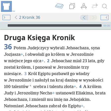
2 Kronik 36
Audio Player
00:00
Druga Księga Kronik
36
Potem Judejczycy wybrali Jehoachaza, syna
Jozjasza
+
, i obwołali go królem w Jerozolimie
2
w miejsce jego ojca
+
.
Jehoachaz miał 23 lata, gdy
został królem, i panował w Jerozolimie trzy
3
miesiące.
Król Egiptu pozbawił go władzy
w Jerozolimie i nałożył na kraj daninę w wysokości
4
*
100 talentów
srebra i talentu złota
+
.
A królem
Judy i Jerozolimy Necho
+
ustanowił Eliakima, brata
Jehoachaza, i zmienił mu imię na Jehojakim.
Natomiast Jehoachaza zabrał do Egiptu
+
.