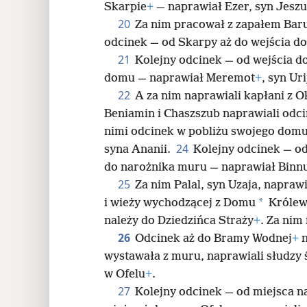
Skarpie
+
— naprawiał Ezer, syn Jeszu
20
Za nim pracował z zapałem Baru
odcinek — od Skarpy aż do wejścia d
21
Kolejny odcinek — od wejścia d
domu — naprawiał Meremot
+
, syn Ur
22
A za nim naprawiali kapłani z 
Beniamin i Chaszszub naprawiali odc
nimi odcinek w pobliżu swojego domu
24
syna Ananii.
Kolejny odcinek — o
do narożnika muru — naprawiał Binnu
25
Za nim Palal, syn Uzaja, napra
*
i wieży wychodzącej z Domu
Królew
należy do Dziedzińca Straży
+
. Za nim
26
Odcinek aż do Bramy Wodnej
+
n
wystawała z muru, naprawiali słudzy 
w Ofelu
+
.
27
Kolejny odcinek — od miejsca na