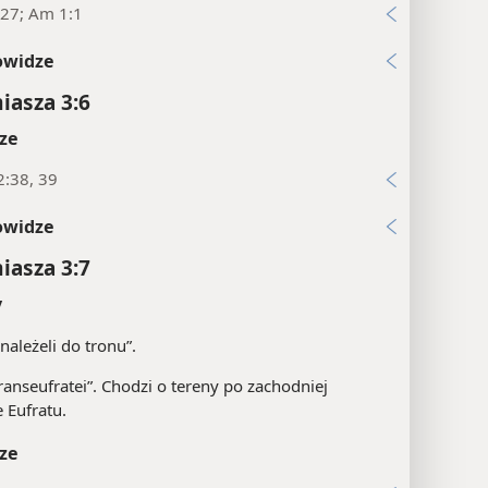
:27; Am 1:1
owidze
asza 3:6
ze
2:38, 39
owidze
asza 3:7
y
„należeli do tronu”.
ranseufratei”. Chodzi o tereny po zachodniej
e Eufratu.
ze