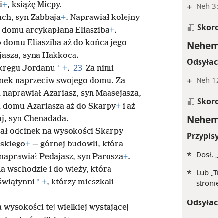
i
+
, książę Micpy.
+
Neh 3
ch, syn Zabbaja
+
. Naprawiał kolejny
Skor
o domu arcykapłana Eliasziba
+
.
o domu Eliasziba aż do końca jego
Nehemi
ijasza, syna Hakkoca.
Odsyłac
23
*
Okręgu Jordanu
+
.
Za nimi
+
Neh 1
inek naprzeciw swojego domu. Za
 naprawiał Azariasz, syn Maasejasza,
Skor
d domu Azariasza aż do Skarpy
+
i aż
Nehemi
j, syn Chenadada.
wiał odcinek na wysokości Skarpy
Przypis
skiego
+
— górnej budowli, która
*
Dosł. 
 naprawiał Pedajasz, syn Parosza
+
.
a wschodzie i do wieży, która
*
Lub „T
*
świątynni
+
, którzy mieszkali
stroni
Odsyłac
 wysokości tej wielkiej wystającej