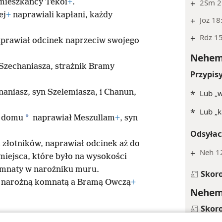
+
2Sm 2
 mieszkańcy Tekoi
+
.
ej
+
naprawiali kapłani, każdy
+
Joz 18
+
Rdz 1
aprawiał odcinek naprzeciw swojego
Nehemi
 Szechaniasza, strażnik Bramy
Przypis
aniasz, syn Szelemiasza, i Chanun,
*
Lub „w
*
Lub „k
*
o domu
naprawiał Meszullam
+
, syn
Odsyłac
 złotników, naprawiał odcinek aż do
+
Neh 1
miejsca, które było na wysokości
komnaty w narożniku muru.
Skor
ną narożną komnatą a Bramą Owczą
+
Nehemi
Skor