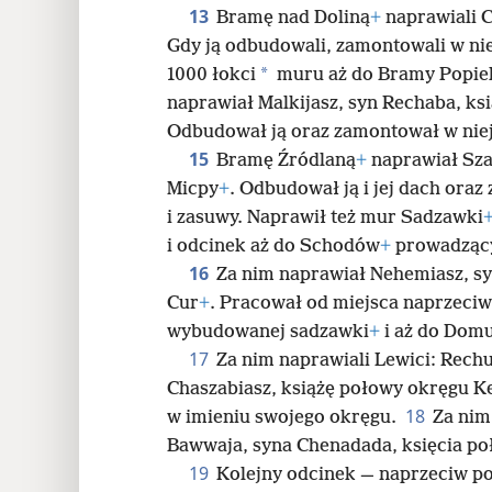
13
Bramę nad Doliną
+
naprawiali 
Gdy ją odbudowali, zamontowali w niej
*
1000 łokci
muru aż do Bramy Popiel
naprawiał Malkijasz, syn Rechaba, k
Odbudował ją oraz zamontował w niej 
15
Bramę Źródlaną
+
naprawiał Sza
Micpy
+
. Odbudował ją i jej dach oraz
i zasuwy. Naprawił też mur Sadzawki
i odcinek aż do Schodów
+
prowadzący
16
Za nim naprawiał Nehemiasz, sy
Cur
+
. Pracował od miejsca naprzec
wybudowanej sadzawki
+
i aż do Dom
17
Za nim naprawiali Lewici: Rechu
Chaszabiasz, książę połowy okręgu Ke
18
w imieniu swojego okręgu.
Za nim
Bawwaja, syna Chenadada, księcia po
19
Kolejny odcinek — naprzeciw po