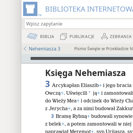
BIBLIOTEKA INTERNETOWA
BIBLIA
PUBLIKACJE
ZEBRANIA
Nehemiasza 3
Pismo Święte w Przekładzie
Audio Player
iata
Księga Nehemiasza
3
Arcykapłan Eliaszib
+
i jego braci
*
Owczą
+
. Uświęcili
ją
+
i zamontowali 
do Wieży Mea
+
i odcinek do Wieży Ch
z Jerycha
+
, a za nimi budował Zakkur
8
3
Bramę Rybną
+
budowali synowie 
z belek
+
, a potem zamontowali w niej 
16
naprawiał Meremot
+
, syn Urijasza, 