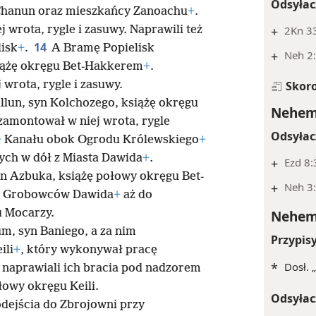
Odsyłac
Chanun oraz mieszkańcy Zanoachu
+
.
 wrota, rygle i zasuwy. Naprawili też
+
2Kn 33
14
isk
+
.
A Bramę Popielisk
+
Neh 2:
siążę okręgu Bet-Hakkerem
+
.
wrota, rygle i zasuwy.
Skor
llun, syn Kolchozego, książę okręgu
Nehemi
 zamontował w niej wrota, rygle
Odsyłac
+
Kanału obok Ogrodu Królewskiego
+
ch w dół z Miasta Dawida
+
.
+
Ezd 8:
n Azbuka, książę połowy okręgu Bet-
+
Neh 3:
iw Grobowców Dawida
+
aż do
u Mocarzy.
Nehemi
m, syn Baniego, a za nim
Przypis
ili
+
, który wykonywał pracę
*
Dosł. 
 naprawiali ich bracia pod nadzorem
łowy okręgu Keili.
Odsyłac
dejścia do Zbrojowni przy