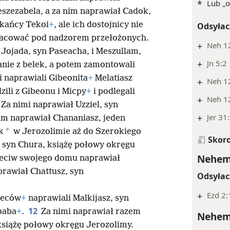
*
Lub „o
eszezabela, a za nim naprawiał Cadok,
zkańcy Tekoi
+
, ale ich dostojnicy nie
Odsyłac
racować pod nadzorem przełożonych.
+
Neh 12
Jojada, syn Paseacha, i Meszullam,
+
Jn 5:2
anie z belek, a potem zamontowali
i naprawiali Gibeonita
+
Melatiasz
+
Neh 1
zili z Gibeonu i Micpy
+
i podlegali
+
Neh 1
Za nimi naprawiał Uzziel, syn
+
Jer 31
nim naprawiał Chananiasz, jeden
*
k
w Jerozolimie aż do Szerokiego
Skor
, syn Chura, książę połowy okręgu
Nehemi
zeciw swojego domu naprawiał
prawiał Chattusz, syn
Odsyłac
+
Ezd 2:
ieców
+
naprawiali Malkijasz, syn
12
oaba
+
.
Za nimi naprawiał razem
Nehemi
książę połowy okręgu Jerozolimy.