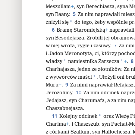
Meszullam
+
, syn Berechiasza, syna M
24
5
syn Baany.
Za nim naprawiali mies
*
zniżyli się
do tego, żeby wspólnie p
32
6
Bramę Staromiejską
+
naprawiali 
syn Besodejasza. Zrobili jej obramow
7
w niej wrota, rygle i zasuwy.
Za nim
i Jadon Meronotyta, ci, którzy pochod
8
*
*
władzy
namiestnika Zarzecza
+
.
Charhajasza, jeden ze złotników. Za 
*
z wytwórców maści
. Ułożyli oni bru
9
Muru
+
.
Za nimi naprawiał Refajasz
10
Jerozolimy.
Za nim odcinek napr
Jedajasz, syn Charumafa, a za nim na
Chaszabnejasza.
11
*
Kolejny odcinek
oraz Wieżę P
Charima
+
, i Chaszszub, syn Pachat-M
z córkami Szallum, syn Hallochesza, 