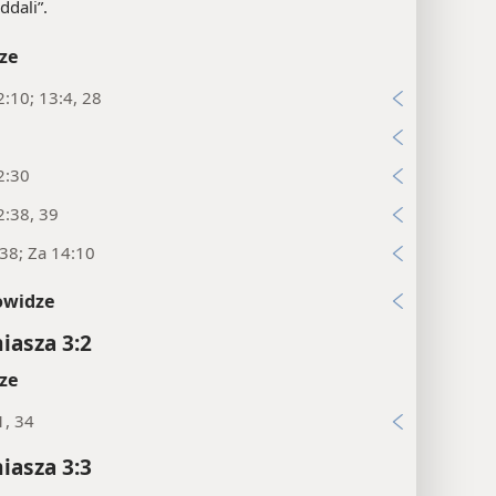
ddali”.
ze
:10; 13:4, 28
2:30
2:38, 39
:38; Za 14:10
owidze
asza 3:2
ze
1, 34
asza 3:3