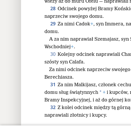
wieży aż do muru Ofelu — naprawiali
28
Odcinek powyżej Bramy Koński
naprzeciw swojego domu.
29
Za nimi Cadok
+
, syn Immera, n
domu.
A za nim naprawiał Szemajasz, syn
Wschodniej
+
.
30
Kolejny odcinek naprawiali Chan
szósty syn Calafa.
Za nimi odcinek naprzeciw swojeg
Berechiasza.
31
Za nim Malkijasz, członek cechu
*
domu sług świątynnych
+
i kupców, 
Bramy Inspekcyjnej, i aż do górnej 
32
Z kolei odcinek między tą gór
naprawiali złotnicy i kupcy.