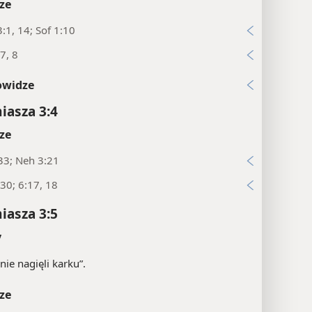
ze
:1, 14; Sof 1:10
7, 8
owidze
asza 3:4
ze
33; Neh 3:21
30; 6:17, 18
asza 3:5
y
„nie nagięli karku”.
ze