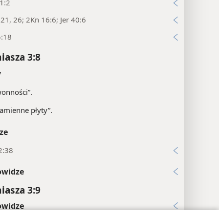
1:2
:21, 26; 2Kn 16:6; Jer 40:6
5:18
asza 3:8
y
onności”.
amienne płyty”.
ze
2:38
owidze
asza 3:9
owidze