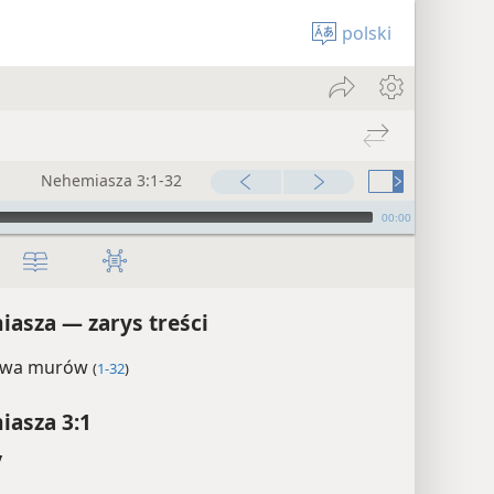
polski
Nehemiasza 3:1-32
00:00
asza — zarys treści
wa murów
(
1-32
)
asza 3:1
y