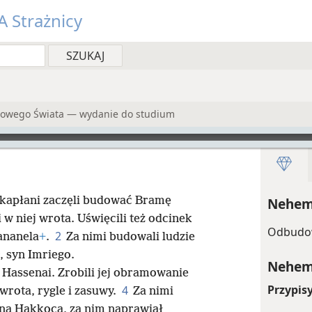
 Strażnicy
 Nowego Świata — wydanie do studium
a kapłani zaczęli budować Bramę
Nehemi
w niej wrota. Uświęcili też odcinek
Odbudo
2
ananela
+
.
Za nimi budowali ludzie
, syn Imriego.
Nehemi
Hassenai. Zrobili jej obramowanie
Przypis
4
wrota, rygle i zasuwy.
Za nimi
syna Hakkoca, za nim naprawiał