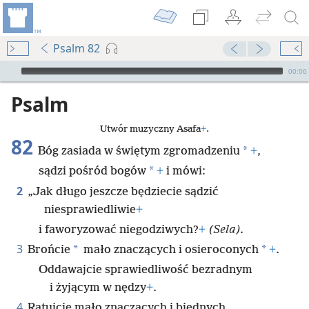
Psalm 82
Audio Player
00:00
Psalm
Utwór muzyczny Asafa
+
.
82
*
Bóg zasiada w świętym zgromadzeniu
+
,
*
sądzi pośród bogów
+
i mówi:
2
„Jak długo jeszcze będziecie sądzić
niesprawiedliwie
+
i faworyzować niegodziwych?
+
(Sela).
3
*
*
Brońcie
mało znaczących i osieroconych
+
.
Oddawajcie sprawiedliwość bezradnym
i żyjącym w nędzy
+
.
4
Ratujcie mało znaczących i biednych,