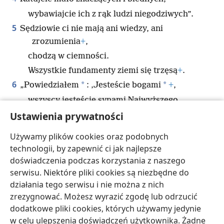
wybawiajcie ich z rąk ludzi niegodziwych”.
5
Sędziowie ci nie mają ani wiedzy, ani
zrozumienia
+
,
chodzą w ciemności.
Wszystkie fundamenty ziemi się trzęsą
+
.
6
*
*
„Powiedziałem
: ‚Jesteście bogami
+
,
wszyscy jesteście synami Najwyższego.
7
Ustawienia prywatności
Ale umrzecie jak zwykli ludzie
+
,
upadniecie jak wszyscy książęta!’”
+
.
Używamy plików cookies oraz podobnych
8
Boże, powstań i osądź ziemię
+
,
technologii, by zapewnić ci jak najlepsze
bo do Ciebie należą wszystkie narody.
doświadczenia podczas korzystania z naszego
serwisu. Niektóre pliki cookies są niezbędne do
działania tego serwisu i nie można z nich
zrezygnować. Możesz wyrazić zgodę lub odrzucić
dodatkowe pliki cookies, których używamy jedynie
polski
Udostępnij
Ustawienia
w celu ulepszenia doświadczeń użytkownika. Żadne