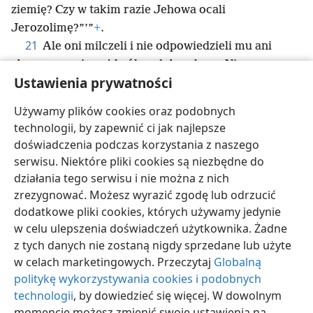
ziemię? Czy w takim razie Jehowa ocali
Jerozolimę?”’”
+
.
21
Ale oni milczeli i nie odpowiedzieli mu ani
słowem, ponieważ król wydał rozkaz: „Nie
Ustawienia prywatności
22
*
odpowiadajcie mu”
+
.
A zarządca domu
Eliakim, syn Chilkiasza, oraz sekretarz Szebna
+
Używamy plików cookies oraz podobnych
i kronikarz Joach, syn Asafa, przyszli do Ezechiasza
technologii, by zapewnić ci jak najlepsze
w rozdartych szatach i przekazali mu słowa
doświadczenia podczas korzystania z naszego
rabszaka.
serwisu. Niektóre pliki cookies są niezbędne do
działania tego serwisu i nie można z nich
zrezygnować. Możesz wyrazić zgodę lub odrzucić
dodatkowe pliki cookies, których używamy jedynie
w celu ulepszenia doświadczeń użytkownika. Żadne
polski
Udostępnij
Ustawienia
z tych danych nie zostaną nigdy sprzedane lub użyte
Copyright
© 2026 Watch Tower Bible and Tract Society of Pennsylvania
w celach marketingowych. Przeczytaj
Globalną
Warunki użytkowania
Polityka prywatności
Ustawienia prywatności
Zaloguj
JW.ORG
politykę wykorzystywania cookies i podobnych
technologii
, by dowiedzieć się więcej. W dowolnym
momencie możesz zmienić swoje ustawienia na