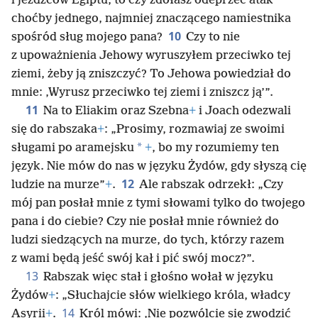
i jeźdźców Egiptu, to czy zdołasz odeprzeć atak
choćby jednego, najmniej znaczącego namiestnika
10
spośród sług mojego pana?
Czy to nie
z upoważnienia Jehowy wyruszyłem przeciwko tej
ziemi, żeby ją zniszczyć? To Jehowa powiedział do
mnie: ‚Wyrusz przeciwko tej ziemi i zniszcz ją’”.
11
Na to Eliakim oraz Szebna
+
i Joach odezwali
się do rabszaka
+
: „Prosimy, rozmawiaj ze swoimi
*
sługami po aramejsku
+
, bo my rozumiemy ten
język. Nie mów do nas w języku Żydów, gdy słyszą cię
12
ludzie na murze”
+
.
Ale rabszak odrzekł: „Czy
mój pan posłał mnie z tymi słowami tylko do twojego
pana i do ciebie? Czy nie posłał mnie również do
ludzi siedzących na murze, do tych, którzy razem
z wami będą jeść swój kał i pić swój mocz?”.
13
Rabszak więc stał i głośno wołał w języku
Żydów
+
: „Słuchajcie słów wielkiego króla, władcy
14
Asyrii
+
.
Król mówi: ‚Nie pozwólcie się zwodzić