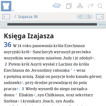
Izajasza 36
Audio Player
00:00
Księga Izajasza
36
W 14 roku panowania króla Ezechiasza
asyryjski król
+
Sancheryb wyruszył przeciwko
wszystkim warownym miastom Judy i je zdobył
+
.
2
Potem król Asyrii wysłał z Lachisz do króla
*
Ezechiasza do Jerozolimy rabszaka
+
wraz
z potężną armią. Zajął on pozycje koło kanału górnej
sadzawki
+
, przy drodze prowadzącej do pola
3
pracza
+
.
Wtedy wyszedł do niego zarządca
*
domu
Eliakim
+
, syn Chilkiasza, oraz sekretarz
Szebna
+
i kronikarz Joach, syn Asafa.