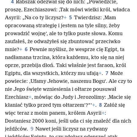
4
Rabszak odezwał się do nich: „Powiedzcie,
proszę, Ezechiaszowi: ‚Tak mówi wielki król, władca
5
Asyrii: „Na co ty liczysz?
+
Twierdzisz: ‚Mam
opracowaną strategię i jestem na tyle silny, żeby
prowadzić wojnę’, ale to tylko puste słowa. Komu
zaufałeś, że odważyłeś się zbuntować przeciwko
6
mnie?
+
Pewnie myślisz, że wesprze cię Egipt, ta
nadłamana trzcina, która każdemu, kto się na niej
oprze, przebija dłoń. Taki właśnie jest faraon, król
7
Egiptu, dla wszystkich, którzy mu ufają
+
.
Może
powiecie: ‚Ufamy Jehowie, naszemu Bogu’. Ale czy to
nie Jego święte wzniesienia i ołtarze pousuwał
Ezechiasz
+
, mówiąc do Judy i Jerozolimy: ‚Macie się
8
kłaniać tylko przed tym ołtarzem’?”’
+
.
Załóż się
więc teraz z moim panem, królem Asyrii
+
:
Dostaniesz 2000 koni, jeśli uda ci się znaleźć dla nich
9
jeźdźców.
Nawet jeśli liczysz na rydwany