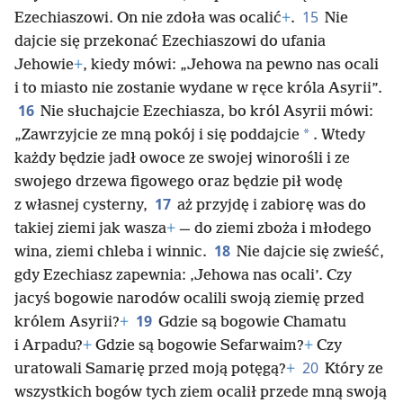
15
Ezechiaszowi. On nie zdoła was ocalić
+
.
Nie
dajcie się przekonać Ezechiaszowi do ufania
Jehowie
+
, kiedy mówi: „Jehowa na pewno nas ocali
i to miasto nie zostanie wydane w ręce króla Asyrii”.
16
Nie słuchajcie Ezechiasza, bo król Asyrii mówi:
*
„Zawrzyjcie ze mną pokój i się poddajcie
. Wtedy
każdy będzie jadł owoce ze swojej winorośli i ze
swojego drzewa figowego oraz będzie pił wodę
17
z własnej cysterny,
aż przyjdę i zabiorę was do
takiej ziemi jak wasza
+
— do ziemi zboża i młodego
18
wina, ziemi chleba i winnic.
Nie dajcie się zwieść,
gdy Ezechiasz zapewnia: ‚Jehowa nas ocali’. Czy
jacyś bogowie narodów ocalili swoją ziemię przed
19
królem Asyrii?
+
Gdzie są bogowie Chamatu
i Arpadu?
+
Gdzie są bogowie Sefarwaim?
+
Czy
20
uratowali Samarię przed moją potęgą?
+
Który ze
wszystkich bogów tych ziem ocalił przede mną swoją