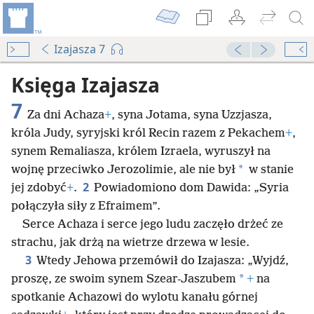
Izajasza 7
Księga Izajasza
7
Za dni Achaza
+
, syna Jotama, syna Uzzjasza,
króla Judy, syryjski król Recin razem z Pekachem
+
,
synem Remaliasza, królem Izraela, wyruszył na
*
wojnę przeciwko Jerozolimie, ale nie był
w stanie
2
jej zdobyć
+
.
Powiadomiono dom Dawida: „Syria
połączyła siły z Efraimem”.
Serce Achaza i serce jego ludu zaczęło drżeć ze
strachu, jak drżą na wietrze drzewa w lesie.
3
Wtedy Jehowa przemówił do Izajasza: „Wyjdź,
*
proszę, ze swoim synem Szear-Jaszubem
+
na
spotkanie Achazowi do wylotu kanału górnej