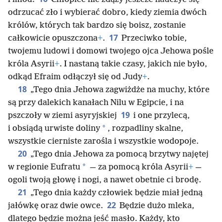
odrzucać zło i wybierać dobro, kiedy ziemia dwóch
królów, których tak bardzo się boisz, zostanie
17
całkowicie opuszczona
+
.
Przeciwko tobie,
twojemu ludowi i domowi twojego ojca Jehowa pośle
króla Asyrii
+
. I nastaną takie czasy, jakich nie było,
odkąd Efraim odłączył się od Judy
+
.
18
„Tego dnia Jehowa zagwiżdże na muchy, które
są przy dalekich kanałach Nilu w Egipcie, i na
19
pszczoły w ziemi asyryjskiej
i one przylecą,
*
i obsiądą urwiste doliny
, rozpadliny skalne,
wszystkie cierniste zarośla i wszystkie wodopoje.
20
„Tego dnia Jehowa za pomocą brzytwy najętej
*
w regionie Eufratu
— za pomocą króla Asyrii
+
—
ogoli twoją głowę i nogi, a nawet obetnie ci brodę.
21
„Tego dnia każdy człowiek będzie miał jedną
22
jałówkę oraz dwie owce.
Będzie dużo mleka,
dlatego będzie można jeść masło. Każdy, kto