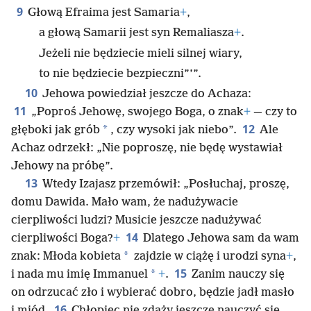
9
Głową Efraima jest Samaria
+
,
a głową Samarii jest syn Remaliasza
+
.
Jeżeli nie będziecie mieli silnej wiary,
to nie będziecie bezpieczni”’”.
10
Jehowa powiedział jeszcze do Achaza:
11
„Poproś Jehowę, swojego Boga, o znak
+
— czy to
12
*
głęboki jak grób
, czy wysoki jak niebo”.
Ale
Achaz odrzekł: „Nie poproszę, nie będę wystawiał
Jehowy na próbę”.
13
Wtedy Izajasz przemówił: „Posłuchaj, proszę,
domu Dawida. Mało wam, że nadużywacie
cierpliwości ludzi? Musicie jeszcze nadużywać
14
cierpliwości Boga?
+
Dlatego Jehowa sam da wam
*
znak: Młoda kobieta
zajdzie w ciążę i urodzi syna
+
,
15
*
i nada mu imię Immanuel
+
.
Zanim nauczy się
on odrzucać zło i wybierać dobro, będzie jadł masło
16
i miód.
Chłopiec nie zdąży jeszcze nauczyć się