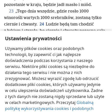
pozostanie w kraju, będzie jadł masło i miód.
23
„Tego dnia wszędzie, gdzie rosło 1000
winorośli wartych 1000 srebrników, zostaną tylko
24
ciernie i chwasty.
Ludzie będą tam chodzić
z łukiem i strzałą, bo ciernie i chwasty porosną całą
25
Ustawienia prywatności
tę ziemię.
Z obawy przed cierniami i chwastami
nie zbliżysz się więcej do gór, które kiedyś
Używamy plików cookies oraz podobnych
oczyszczano motyką. Będą się na nich paść byki,
technologii, by zapewnić ci jak najlepsze
podepczą je owce”.
doświadczenia podczas korzystania z naszego
serwisu. Niektóre pliki cookies są niezbędne do
działania tego serwisu i nie można z nich
zrezygnować. Możesz wyrazić zgodę lub odrzucić
polski
Udostępnij
Ustawienia
dodatkowe pliki cookies, których używamy jedynie
w celu ulepszenia doświadczeń użytkownika. Żadne
Copyright
© 2026 Watch Tower Bible and Tract Society of Pennsylvania
Warunki użytkowania
Polityka prywatności
Ustawienia prywatności
z tych danych nie zostaną nigdy sprzedane lub użyte
Zaloguj
JW.ORG
w celach marketingowych. Przeczytaj
Globalną
politykę wykorzystywania cookies i podobnych