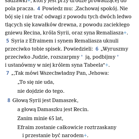
sadzawki
+
, który jest przy drodze prowadzącej do
4
pola pracza.
Powiedz mu: ‚Zachowaj spokój. Nie
bój się i nie trać odwagi z powodu tych dwóch ledwo
tlących się kawałków drewna, z powodu zaciekłego
gniewu Recina, króla Syrii, oraz syna Remaliasza
+
.
5
Syria z Efraimem i synem Remaliasza uknuli
6
przeciwko tobie spisek. Powiedzieli:
„Wyruszmy
*
*
przeciwko Judzie, rozszarpmy
ją, podbijmy
i ustanówmy w niej królem syna Tabeela”
+
.
7
„‚Tak mówi Wszechwładny Pan, Jehowa:
„To się nie uda,
nie dojdzie do tego.
8
Głową Syrii jest Damaszek,
a głową Damaszku jest Recin.
Zanim minie 65 lat,
Efraim zostanie całkowicie roztrzaskany
i przestanie być narodem
+
.