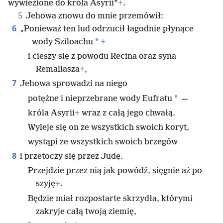
wywiezione do króla Asyrii”
+
.
5
Jehowa znowu do mnie przemówił:
6
„Ponieważ ten lud odrzucił łagodnie płynące
*
wody Sziloachu
+
i cieszy się z powodu Recina oraz syna
Remaliasza
+
,
7
Jehowa sprowadzi na niego
*
potężne i nieprzebrane wody Eufratu
—
króla Asyrii
+
wraz z całą jego chwałą.
Wyleje się on ze wszystkich swoich koryt,
wystąpi ze wszystkich swoich brzegów
8
i przetoczy się przez Judę.
Przejdzie przez nią jak powódź, sięgnie aż po
szyję
+
.
Będzie miał rozpostarte skrzydła, którymi
zakryje całą twoją ziemię,