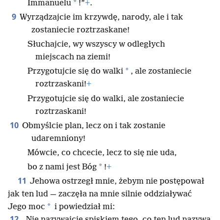
*
Immanuelu
!”
+
.
9
Wyrządzajcie im krzywdę, narody, ale i tak
zostaniecie roztrzaskane!
Słuchajcie, wy wszyscy w odległych
miejscach na ziemi!
*
Przygotujcie się do walki
, ale zostaniecie
roztrzaskani!
+
Przygotujcie się do walki, ale zostaniecie
roztrzaskani!
10
Obmyślcie plan, lecz on i tak zostanie
udaremniony!
Mówcie, co chcecie, lecz to się nie uda,
*
bo z nami jest Bóg
!
+
11
Jehowa ostrzegł mnie, żebym nie postępował
jak ten lud — zaczęła na mnie silnie oddziaływać
*
Jego moc
i powiedział mi:
12
„Nie nazywajcie spiskiem tego, co ten lud nazywa