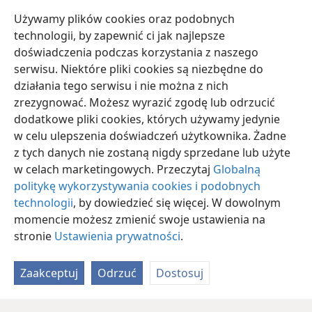
złości będzie przeklinał swojego króla i swojego
Używamy plików cookies oraz podobnych
22
Boga, kiedy popatrzy w górę.
A potem popatrzy
technologii, by zapewnić ci jak najlepsze
na ziemię i zobaczy tylko udrękę i ciemność,
doświadczenia podczas korzystania z naszego
pomrokę i cierpienie, nieprzenikniony mrok.
serwisu. Niektóre pliki cookies są niezbędne do
działania tego serwisu i nie można z nich
zrezygnować. Możesz wyrazić zgodę lub odrzucić
dodatkowe pliki cookies, których używamy jedynie
w celu ulepszenia doświadczeń użytkownika. Żadne
polski
Udostępnij
Ustawienia
z tych danych nie zostaną nigdy sprzedane lub użyte
Copyright
© 2026 Watch Tower Bible and Tract Society of Pennsylvania
w celach marketingowych. Przeczytaj
Globalną
Warunki użytkowania
Polityka prywatności
Ustawienia prywatności
Zaloguj
JW.ORG
politykę wykorzystywania cookies i podobnych
technologii
, by dowiedzieć się więcej. W dowolnym
momencie możesz zmienić swoje ustawienia na
stronie
Ustawienia prywatności
.
Zaakceptuj
Odrzuć
Dostosuj