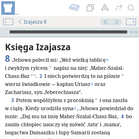
Izajasza 8
Audio Player
00:00
Księga Izajasza
8
Jehowa polecił mi: „Weź wielką tablicę
+
*
i zwykłym rylcem
napisz na niej: ‚Maher-Szalal-
2
*
*
Chasz-Baz
’.
I niech potwierdzą to na piśmie
wierni świadkowie — kapłan Uriasz
+
oraz
Zachariasz, syn Jeberechiasza”.
3
*
Potem współżyłem z prorokinią
i ona zaszła
w ciążę. Kiedy urodziła syna
+
, Jehowa powiedział do
4
mnie: „Daj mu na imię Maher-Szalal-Chasz-Baz,
bo
zanim chłopiec nauczy się mówić ‚tata’ i ‚mama’,
bogactwa Damaszku i łupy Samarii zostaną