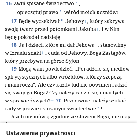
16
*
Zwiń spisane świadectwo
,
*
opieczętuj prawo
wśród moich uczniów!
17
*
Będę wyczekiwał
Jehowy
+
, który zakrywa
swoją twarz przed potomkami Jakuba
+
, i w Nim
będę pokładał nadzieję.
18
Ja i dzieci, które mi dał Jehowa
+
, stanowimy
w Izraelu znaki
+
i cuda od Jehowy, Boga Zastępów,
który przebywa na górze Syjon.
19
Mogą wam powiedzieć: „Poradźcie się mediów
spirytystycznych albo wróżbitów, którzy szepczą
i mamroczą”. Ale czy każdy lud nie powinien radzić
się swojego Boga? Czy należy radzić się umarłych
20
w sprawie żywych?
+
Przeciwnie, należy szukać
*
rady w prawie i spisanym świadectwie
!
Jeżeli nie mówią zgodnie ze słowem Boga, nie mają
21
*
światła
+
.
Każdy, kto będzie chodził po tej
Ustawienia prywatności
ziemi, będzie nieszczęśliwy i głodny
+
. Z głodu i ze