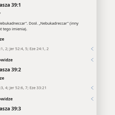
asza 39:1
y
ebukadneccar”. Dosł. „Nebukadreccar” (inny
t tego imienia).
ze
1, 2; Jer 52:4, 5; Eze 24:1, 2
owidze
asza 39:2
ze
:3, 4; Jer 52:6, 7; Eze 33:21
owidze
asza 39:3