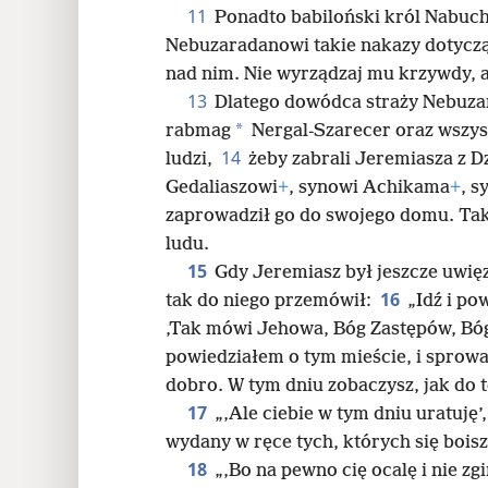
11
Ponadto babiloński król Nabu
Nebuzaradanowi takie nakazy dotycz
nad nim. Nie wyrządzaj mu krzywdy, a
13
Dlatego dowódca straży Nebuza
*
rabmag
Nergal-Szarecer oraz wszysc
14
ludzi,
żeby zabrali Jeremiasza z D
Gedaliaszowi
+
, synowi Achikama
+
, s
zaprowadził go do swojego domu. Tak
ludu.
15
Gdy Jeremiasz był jeszcze uwię
16
tak do niego przemówił:
„Idź i p
‚Tak mówi Jehowa, Bóg Zastępów, Bóg 
powiedziałem o tym mieście, i sprowa
dobro. W tym dniu zobaczysz, jak do t
17
„‚Ale ciebie w tym dniu uratuję’
wydany w ręce tych, których się boisz
18
„‚Bo na pewno cię ocalę i nie zg