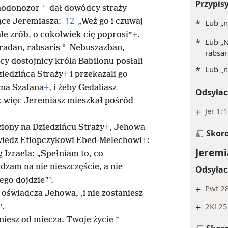
Przypis
*
chodonozor
dał dowódcy straży
12
ące Jeremiasza:
„Weź go i czuwaj
*
Lub „n
le zrób, o cokolwiek cię poprosi”
+
.
*
Lub „N
*
radan, rabsaris
Nebuszazban,
rabsar
y dostojnicy króla Babilonu posłali
*
Lub „n
ziedzińca Straży
+
i przekazali go
yna Szafana
+
, i żeby Gedaliasz
Odsyłac
 więc Jeremiasz mieszkał pośród
+
Jer 1:
ziony na Dziedzińcu Straży
+
, Jehowa
Skor
owiedz Etiopczykowi Ebed-Melechowi
+
:
Jeremi
Izraela: „Spełniam to, co
dzam na nie nieszczęście, a nie
Odsyłac
ego dojdzie”’.
+
Pwt 2
, oświadcza Jehowa, ‚i nie zostaniesz
+
2Kl 25
’.
*
iniesz od miecza. Twoje życie