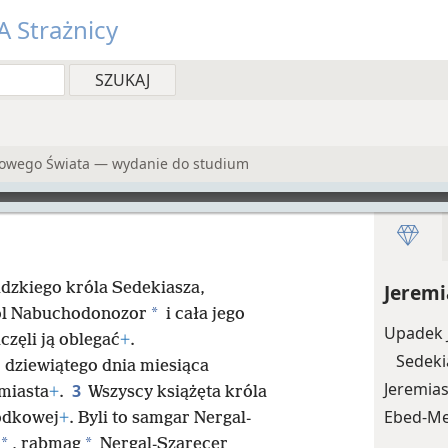
 Strażnicy
Nowego Świata — wydanie do studium
dzkiego króla Sedekiasza,
Jeremi
*
ról Nabuchodonozor
i cała jego
Upadek 
częli ją oblegać
+
.
Sedeki
 dziewiątego dnia miesiąca
Jeremia
3
miasta
+
.
Wszyscy książęta króla
Ebed-Me
rodkowej
+
. Byli to samgar Nergal-
*
*
, rabmag
Nergal-Szarecer