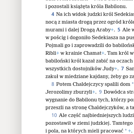
i pozostali książęta króla Babilonu.
4
Na ich widok judzki król Sedekias
nocą z miasta drogą przez ogród kró
5
murami i dalej Drogą Araby
+
.
Ale 
w pościg i dogoniło Sedekiasza na p
Pojmali go i zaprowadzili do babilo
Ribli
+
w krainie Chamat
+
. Tam król 
babiloński król kazał zabić na oczach
7
wszystkich dostojników Judy
+
.
Sam
zakuł w miedziane kajdany, żeby go 
8
*
Potem Chaldejczycy spalili dom
9
Jerozolimy zburzyli
+
.
Dowódca str
wygnanie do Babilonu tych, którzy poz
przeszli na stronę Chaldejczyków, a ta
10
Ale część najbiedniejszych ludzi,
pozostawił w ziemi judzkiej. Tamtego 
*
i pola, na których mieli pracować
+
.