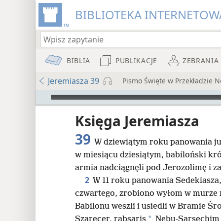
BIBLIOTEKA INTERNETOWA
BIBLIA
PUBLIKACJE
ZEBRANIA
Jeremiasza 39
Pismo Święte w Przekładzie 
Audio Player
iata
Księga Jeremiasza
39
W dziewiątym roku panowania ju
w miesiącu dziesiątym, babiloński k
armia nadciągnęli pod Jerozolimę i za
2
W 11 roku panowania Sedekiasza,
8
czwartego, zrobiono wyłom w murze 
Babilonu weszli i usiedli w Bramie Ś
16
*
Szarecer, rabsaris
Nebu-Sarsechim