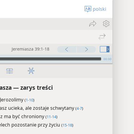
polski
Jeremiasza 39:1-18
00:00
asza — zarys treści
Jerozolimy
(
1-10
)
asz ucieka, ale zostaje schwytany
(
4-7
)
sz ma być chroniony
(
11-14
)
lech pozostanie przy życiu
(
15-18
)