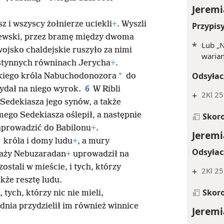
Jeremi
z i wszyscy żołnierze uciekli
+
. Wyszli
Przypis
lewski, przez bramę między dwoma
*
Lub „N
wojsko chaldejskie ruszyło za nimi
warian
ustynnych równinach Jerycha
+
.
Odsyłac
*
ńskiego króla Nabuchodonozora
do
6
wydał na niego wyrok.
W Ribli
+
2Kl 25:
 Sedekiasza jego synów, a także
ego Sedekiasza oślepił, a następnie
Skor
zaprowadzić do Babilonu
+
.
Jeremi
króla i domy ludu
+
, a mury
Odsyłac
aży Nebuzaradan
+
uprowadził na
ostali w mieście, i tych, którzy
+
2Kl 25
kże resztę ludu.
Skor
 tych, którzy nic nie mieli,
dnia przydzielił im również winnice
Jeremi