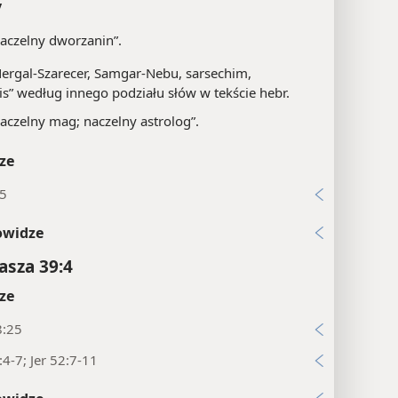
y
aczelny dworzanin”.
ergal-Szarecer, Samgar-Nebu, sarsechim,
is” według innego podziału słów w tekście hebr.
aczelny mag; naczelny astrolog”.
ze
15
owidze
asza 39:4
ze
8:25
:4-7; Jer 52:7-11