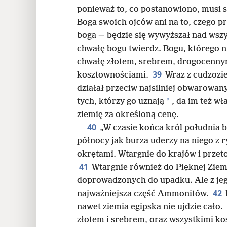
ponieważ to, co postanowiono, musi s
Boga swoich ojców ani na to, czego pr
boga — będzie się wywyższał nad wsz
chwałę bogu twierdz. Bogu, którego ni
chwałę złotem, srebrem, drogocenny
39
kosztownościami.
Wraz z cudzoz
działał przeciw najsilniej obwarowa
*
tych, którzy go uznają
, da im też wł
ziemię za określoną cenę.
40
„W czasie końca król południa bę
północy jak burza uderzy na niego z 
okrętami. Wtargnie do krajów i przet
41
Wtargnie również do Pięknej Ziem
doprowadzonych do upadku. Ale z jeg
42
najważniejsza część Ammonitów.
nawet ziemia egipska nie ujdzie cało.
złotem i srebrem, oraz wszystkimi ko