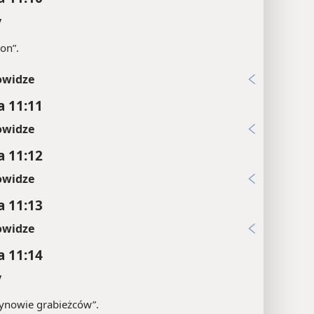
y
„on”.
owidze
a 11:11
owidze
a 11:12
owidze
a 11:13
owidze
a 11:14
y
ynowie grabieżców”.