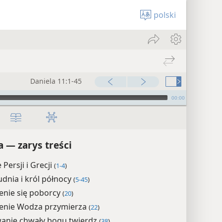
polski
Daniela 11:1-45
00:00
a — zarys treści
 Persji i Grecji
(
1-4
)
udnia i król północy
(
5-45
)
enie się poborcy
(
20
)
enie Wodza przymierza
(
22
)
anie chwały bogu twierdz
(
38
)