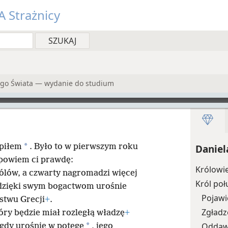
 Strażnicy
ego Świata — wydanie do studium
*
epiłem
. Było to w pierwszym roku
Daniel
powiem ci prawdę:
Królowie
rólów, a czwarty nagromadzi więcej
Król poł
o dzięki swym bogactwom urośnie
Pojawi
stwu Grecji
+
.
Zgładz
óry będzie miał rozległą władzę
+
*
Oddaw
gdy urośnie w potęgę
, jego