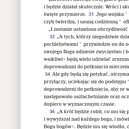
i będzie działał skutecznie. Wróci i s
31
*
święte przymierze.
Jego wojska
*
czyli twierdzę, i usuną codzienną
of
„I zostanie ustawiona obrzydliwość
32
„A tych, którzy niegodziwie dzi
*
pochlebstwami
przywiedzie on do o
swojego Boga odniesie zwycięstwo i b
wnikliwi
+
będą wielu udzielać zrozum
doprowadzani do potknięcia mieczem i
34
Ale gdy będą się potykać, otrzyma
przyłączy, uciekając się do podstępu
doprowadzeni do potknięcia, aby ze w
następowało uszlachetnianie oraz ocz
dopiero w wyznaczonym czasie.
36
„A król będzie robił, co mu się 
i wywyższał nad każdego boga, i mów
Bogu bogów
+
. Będzie mu się wiodło, 