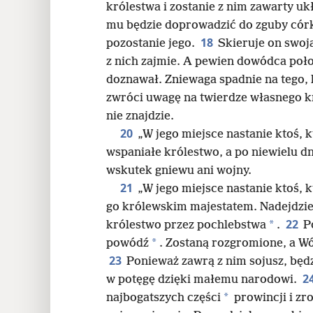
królestwa i zostanie z nim zawarty ukł
mu będzie doprowadzić do zguby córkę 
18
pozostanie jego.
Skieruje on swoj
z nich zajmie. A pewien dowódca poło
doznawał. Zniewaga spadnie na tego, 
zwróci uwagę na twierdze własnego kra
nie znajdzie.
20
„W jego miejsce nastanie ktoś, 
wspaniałe królestwo, a po niewielu dn
wskutek gniewu ani wojny.
21
„W jego miejsce nastanie ktoś, 
go królewskim majestatem. Nadejdzie
22
*
królestwo przez pochlebstwa
.
P
*
powódź
. Zostaną rozgromione, a W
23
Ponieważ zawrą z nim sojusz, będz
2
w potęgę dzięki małemu narodowi.
*
najbogatszych części
prowincji i zro