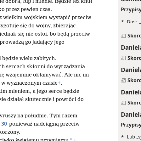
e dobra, łup i mienie. Będzie też knuł
Przypis
ko przez pewien czas.
 z wielkim wojskiem wystąpić przeciw
*
Dosł. 
ygotuje się do wojny, zbierając
jednak się nie ostoi, bo będą przeciw
Skor
prowadzą go jadający jego
Daniel
Skor
i będzie wielu zabitych.
ch sercach skłonni do wyrządzania
Daniel
 się wzajemnie okłamywać. Ale nic im
Skor
ro w wyznaczonym czasie
+
.
Daniel
lkim mieniem, a jego serce będzie
e działał skutecznie i powróci do
Skor
Daniel
yruszy na południe. Tym razem
30
ponieważ nadciągną przeciw
Przypis
korzony.
*
Lub „s
*
zeciwko świętemu przymierzu
+
,