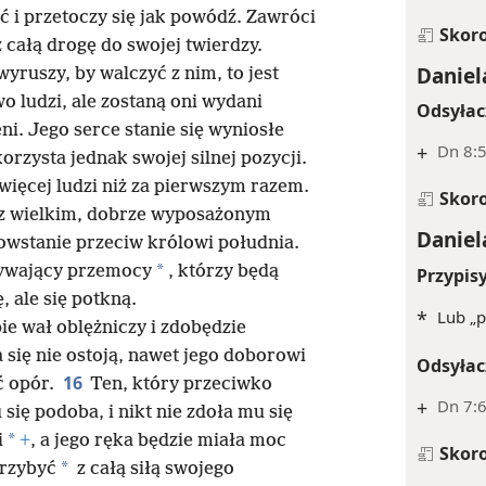
ć i przetoczy się jak powódź. Zawróci
Skor
 całą drogę do swojej twierdzy.
Daniel
wyruszy, by walczyć z nim, to jest
o ludzi, ale zostaną oni wydani
Odsyłac
i. Jego serce stanie się wyniosłe
+
Dn 8:5
korzysta jednak swojej silnej pozycji.
 więcej ludzi niż za pierwszym razem.
Skor
e z wielkim, dobrze wyposażonym
Daniel
owstanie przeciw królowi południa.
*
żywający przemocy
, którzy będą
Przypis
 ale się potkną.
*
Lub „p
ie wał oblężniczy i zdobędzie
 się nie ostoją, nawet jego doborowi
Odsyłac
16
ić opór.
Ten, który przeciwko
+
Dn 7:6
się podoba, i nikt nie zdoła mu się
*
i
+
, a jego ręka będzie miała moc
Skor
*
rzybyć
z całą siłą swojego