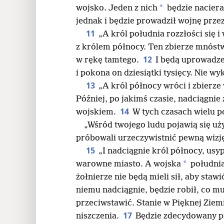
*
wojsko. Jeden z nich
będzie naciera
jednak i będzie prowadził wojnę przez
11
„A król południa rozzłości się i 
z królem północy. Ten zbierze mnóstw
12
w rękę tamtego.
I będą uprowadzen
i pokona on dziesiątki tysięcy. Nie wy
13
„A król północy wróci i zbierze
Później, po jakimś czasie, nadciągni
14
wojskiem.
W tych czasach wielu p
„Wśród twojego ludu pojawią się u
próbowali urzeczywistnić pewną wizję,
15
„I nadciągnie król północy, usyp
*
warowne miasto. A wojska
południa
żołnierze nie będą mieli sił, aby staw
niemu nadciągnie, będzie robił, co mu 
przeciwstawić. Stanie w Pięknej Ziem
17
niszczenia.
Będzie zdecydowany p