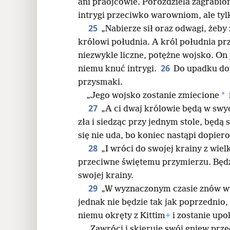
ani praojcowie. Porozdziela zagrabion
intrygi przeciwko warowniom, ale tyl
25
„Nabierze sił oraz odwagi, żeby
królowi południa. A król południa prz
niezwykle liczne, potężne wojsko. On 
26
niemu knuć intrygi.
Do upadku do
przysmaki.
*
„Jego wojsko zostanie zmiecione
27
„A ci dwaj królowie będą w swy
zła i siedząc przy jednym stole, będą
się nie uda, bo koniec nastąpi dopie
28
„I wróci do swojej krainy z wie
przeciwne świętemu przymierzu. Będzi
swojej krainy.
29
„W wyznaczonym czasie znów w
jednak nie będzie tak jak poprzednio,
niemu okręty z Kittim
+
i zostanie upo
„Zawróci i skieruje swój gniew pr