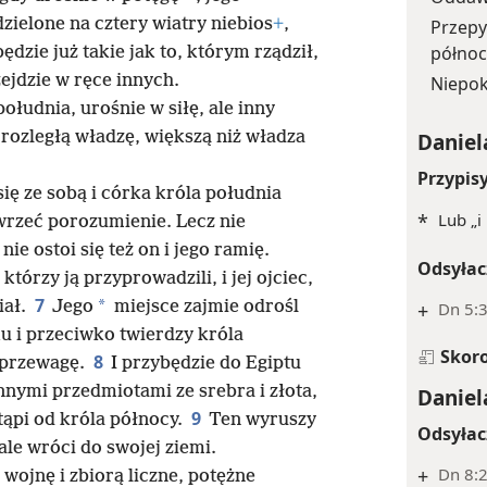
dzielone na cztery wiatry niebios
+
,
Przepy
półno
ędzie już takie jak to, którym rządził,
ejdzie w ręce innych.
Niepok
 południa, urośnie w siłę, ale inny
 rozległą władzę, większą niż władza
Daniel
Przypis
ę ze sobą i córka króla południa
*
Lub „i
wrzeć porozumienie. Lecz nie
e ostoi się też on i jego ramię.
Odsyłac
tórzy ją przyprowadzili, i jej ojciec,
7
*
iał.
Jego
miejsce zajmie odrośl
+
Dn 5:3
u i przeciwko twierdzy króla
Skor
8
 przewagę.
I przybędzie do Egiptu
nnymi przedmiotami ze srebra i złota,
Daniel
9
tąpi od króla północy.
Ten wyruszy
Odsyłac
le wróci do swojej ziemi.
+
Dn 8:
wojnę i zbiorą liczne, potężne