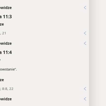
owidze
a 11:3
ze
, 21
owidze
a 11:4
y
owstanie”.
ze
; 8:8, 22
owidze