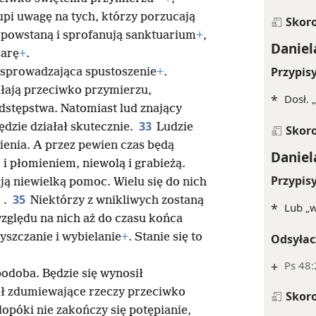
kupi uwagę na tych, którzy porzucają
Skor
powstaną i sprofanują sanktuarium
+
,
Daniel
iarę
+
.
Przypis
 sprowadzająca spustoszenie
+
.
ałają przeciwko przymierzu,
*
Dosł. 
dstępstwa. Natomiast lud znający
33
ędzie działał skutecznie.
Ludzie
Skor
ienia. A przez pewien czas będą
Daniel
 płomieniem, niewolą i grabieżą.
Przypis
ją niewielką pomoc. Wielu się do nich
35
*
.
Niektórzy z wnikliwych zostaną
*
Lub „w
zględu na nich aż do czasu końca
yszczanie i wybielanie
+
. Stanie się to
Odsyłac
+
Ps 48:
podoba. Będzie się wynosił
ił zdumiewające rzeczy przeciwko
Skor
dopóki nie zakończy się potępianie,