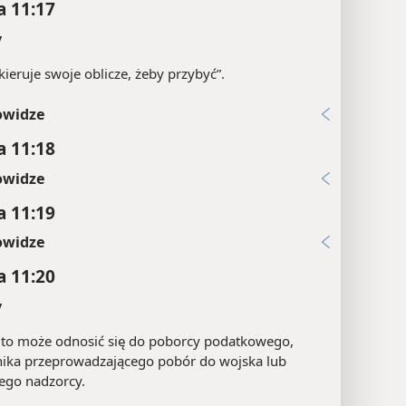
a 11:17
y
kieruje swoje oblicze, żeby przybyć”.
owidze
a 11:18
owidze
a 11:19
owidze
a 11:20
y
 to może odnosić się do poborcy podatkowego,
nika przeprowadzającego pobór do wojska lub
ego nadzorcy.