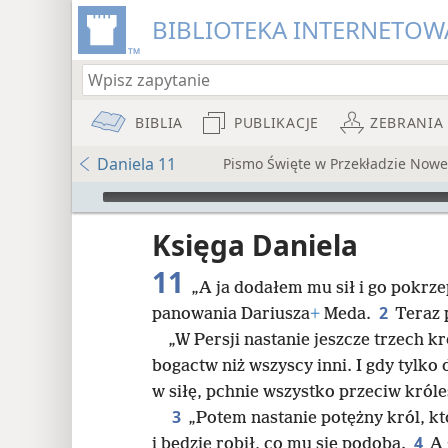
BIBLIOTEKA INTERNETOWA
BIBLIA
PUBLIKACJE
ZEBRANIA
Daniela 11
Pismo Święte w Przekładzie Now
Audio Player
iata
Księga Daniela
11
„A ja dodałem mu sił i go pokrz
2
panowania Dariusza
+
Meda.
Teraz 
„W Persji nastanie jeszcze trzech k
bogactw niż wszyscy inni. I gdy tylk
8
w siłę, pchnie wszystko przeciw króle
3
„Potem nastanie potężny król, kt
16
4
i będzie robił, co mu się podoba.
A 