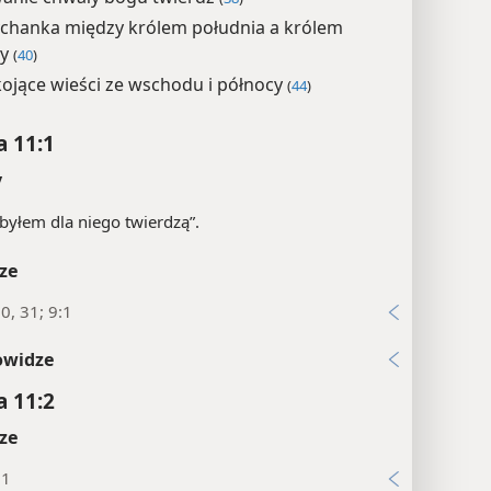
chanka między królem południa a królem
cy
(
40
)
ojące wieści ze wschodu i północy
(
44
)
a 11:1
y
 byłem dla niego twierdzą”.
ze
0, 31; 9:1
owidze
a 11:2
ze
21