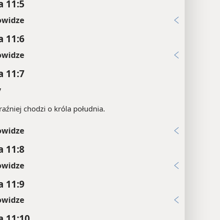
a 11:5
owidze
a 11:6
owidze
a 11:7
y
aźniej chodzi o króla południa.
owidze
a 11:8
owidze
a 11:9
owidze
a 11:10