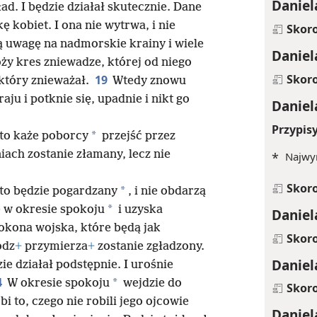
Daniel
ad. I będzie działał skutecznie. Dane
kobiet. I ona nie wytrwa, i nie
Skor
ą uwagę na nadmorskie krainy i wiele
Daniel
ży kres zniewadze, której od niego
Skor
19
który znieważał.
Wtedy znowu
ju i potknie się, upadnie i nikt go
Daniel
Przypis
*
kto każe poborcy
przejść przez
iach zostanie złamany, lecz nie
*
Najwyr
Skor
*
kto będzie pogardzany
, i nie obdarzą
*
 w okresie spokoju
i uzyska
Daniel
okona wojska, które będą jak
Skor
ódz
+
przymierza
+
zostanie zgładzony.
Daniel
ie działał podstępnie. I urośnie
4
*
W okresie spokoju
wejdzie do
Skor
bi to, czego nie robili jego ojcowie
Daniel