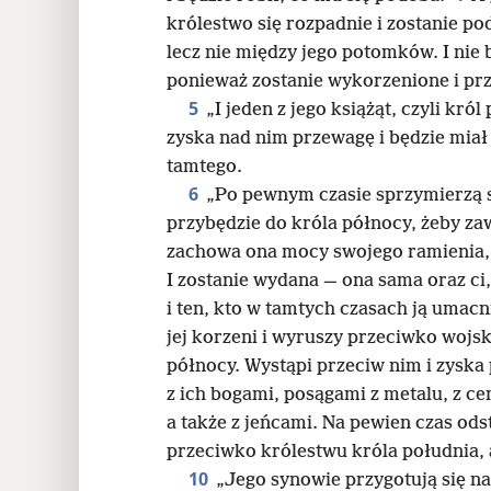
królestwo się rozpadnie i zostanie po
24
lecz nie między jego potomków. I nie b
ponieważ zostanie wykorzenione i prz
32
5
„I jeden z jego książąt, czyli król
zyska nad nim przewagę i będzie miał
40
tamtego.
6
„Po pewnym czasie sprzymierzą si
przybędzie do króla północy, żeby za
zachowa ona mocy swojego ramienia, ni
I zostanie wydana — ona sama oraz ci, k
i ten, kto w tamtych czasach ją umacn
jej korzeni i wyruszy przeciwko wojsk
północy. Wystąpi przeciw nim i zyska
z ich bogami, posągami z metalu, z ce
a także z jeńcami. Na pewien czas ods
przeciwko królestwu króla południa, a
10
„Jego synowie przygotują się na 