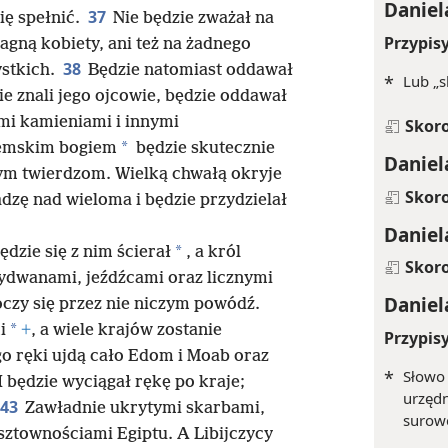
Daniel
37
ię spełnić.
Nie będzie zważał na
Przypis
agną kobiety, ani też na żadnego
38
ystkich.
Będzie natomiast oddawał
*
Lub „s
e znali jego ojcowie, będzie oddawał
mi kamieniami i innymi
Skor
*
iemskim bogiem
będzie skutecznie
Daniel
nym twierdzom. Wielką chwałą okryje
Skor
adzę nad wieloma i będzie przydzielał
Daniel
*
dzie się z nim ścierał
, a król
Skor
rydwanami, jeźdźcami oraz licznymi
Daniel
oczy się przez nie niczym powódź.
*
i
+
, a wiele krajów zostanie
Przypis
o ręki ujdą cało Edom i Moab oraz
*
Słowo
I będzie wyciągał rękę po kraje;
urzęd
43
Zawładnie ukrytymi skarbami,
surow
sztownościami Egiptu. A Libijczycy