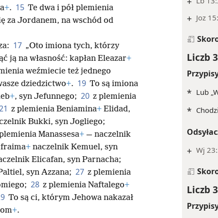
+
Lb 13:
15
sa
+
.
Te dwa i pół plemienia
+
Joz 15
się za Jordanem, na wschód od
Skor
17
za:
„Oto imiona tych, którzy
Liczb 3
iąć ją na własność: kapłan Eleazar
+
mienia weźmiecie też jednego
Przypis
19
 wasze dziedzictwo
+
.
To są imiona
*
Lub „W
20
leb
+
, syn Jefunnego;
z plemienia
21
z plemienia Beniamina
+
Elidad,
*
Chodzi
zelnik Bukki, syn Jogliego;
Odsyłac
 plemienia Manassesa
+
— naczelnik
Efraima
+
naczelnik Kemuel, syn
+
Wj 23:
czelnik Elicafan, syn Parnacha;
Skor
27
altiel, syn Azzana;
z plemienia
28
omiego;
z plemienia Naftalego
+
Liczb 3
29
To są ci, którym Jehowa nakazał
Przypis
itom
+
.