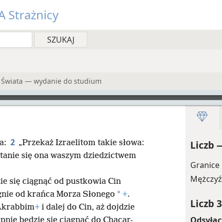
 Strażnicy
 Świata — wydanie do studium
2
za:
„Przekaż Izraelitom takie słowa:
Liczb 
stanie się ona waszym dziedzictwem
Granice
Mężczyź
ie się ciągnąć od pustkowia Cin
*
gnie od krańca Morza Słonego
+
.
Liczb 3
 Akrabbim
+
i dalej do Cin, aż dojdzie
Odsyłac
ępnie będzie się ciągnąć do Chacar-