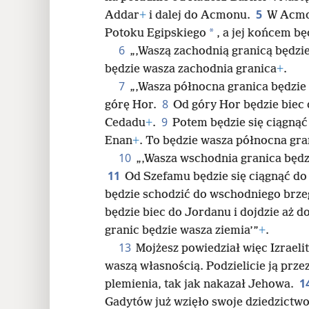
5
Addar
+
i dalej do Acmonu.
W Acmon
24
*
Potoku Egipskiego
, a jej końcem b
6
„‚Waszą zachodnią granicą będzi
będzie wasza zachodnia granica
+
.
7
„‚Wasza północna granica będzie 
8
górę Hor.
Od góry Hor będzie biec
9
Cedadu
+
.
Potem będzie się ciągnąć 
Enan
+
. To będzie wasza północna gra
10
„‚Wasza wschodnia granica będz
11
Od Szefamu będzie się ciągnąć do 
będzie schodzić do wschodniego brzeg
będzie biec do Jordanu i dojdzie aż 
granic będzie wasza ziemia’”
+
.
13
Mojżesz powiedział więc Izraelit
waszą własnością. Podzielicie ją prze
1
plemienia, tak jak nakazał Jehowa.
Gadytów już wzięło swoje dziedzictw