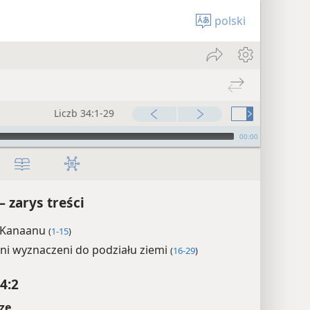
polski
Liczb 34:1-29
00:00
— zarys treści
 Kanaanu
(
1-15
)
ni wyznaczeni do podziału ziemi
(
16-29
)
4:2
ze