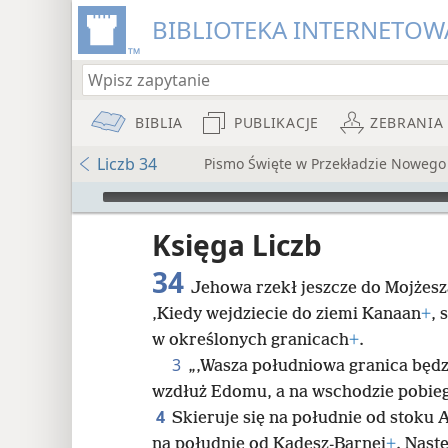
BIBLIOTEKA INTERNETOWA
BIBLIA
PUBLIKACJE
ZEBRANIA
Liczb 34
Pismo Święte w Przekładzie Nowego
Audio Player
iata
Księga Liczb
34
Jehowa rzekł jeszcze do Mojżes
‚Kiedy wejdziecie do ziemi Kanaan
+
, 
w określonych granicach
+
.
3
„‚Wasza południowa granica będz
8
wzdłuż Edomu, a na wschodzie pobie
4
Skieruje się na południe od stoku
16
na południe od Kadesz-Barnei
+
. Nast