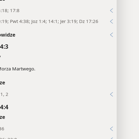
:18; 17:8
:19; Pwt 4:38; Joz 1:4; 14:1; Jer 3:19; Dz 17:26
owidze
4:3
y
 Morza Martwego.
ze
:1, 2
4:4
ze
36