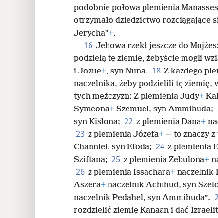
podobnie połowa plemienia Manasse
otrzymało dziedzictwo rozciągające 
Jerycha”
+
.
16
Jehowa rzekł jeszcze do Mojżes
podzielą tę ziemię, żebyście mogli wz
18
i Jozue
+
, syn Nuna.
Z każdego ple
naczelnika, żeby podzielili tę ziemię,
tych mężczyzn: Z plemienia Judy
+
Ka
Symeona
+
Szemuel, syn Ammihuda;
22
syn Kislona;
z plemienia Dana
+
nac
23
z plemienia Józefa
+
— to znaczy z
24
Channiel, syn Efoda;
z plemienia 
25
Sziftana;
z plemienia Zebulona
+
na
26
z plemienia Issachara
+
naczelnik P
Aszera
+
naczelnik Achihud, syn Szel
naczelnik Pedahel, syn Ammihuda”.
rozdzielić ziemię Kanaan i dać Izrael