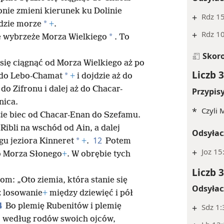
ie zmieni kierunek ku Dolinie
+
Rdz 15
*
ędzie morze
+
.
+
Rdz 10
*
e wybrzeże Morza Wielkiego
. To
Skor
się ciągnąć od Morza Wielkiego aż po
Liczb 3
*
 do Lebo-Chamat
+
i dojdzie aż do
do Zifronu i dalej aż do Chacar-
Przypis
nica.
*
Czyli
ie biec od Chacar-Enan do Szefamu.
Ribli na wschód od Ain, a dalej
Odsyłac
12
*
u jeziora Kinneret
+
.
Potem
+
Joz 15
do Morza Słonego
+
. W obrębie tych
Liczb 3
om: „Oto ziemia, która stanie się
Odsyłac
z losowanie
+
między dziewięć i pół
4
Bo plemię Rubenitów i plemię
+
Sdz 1:
o według rodów swoich ojców,