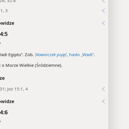
26; 32:8
:1, 3
owidze
4:5
y
adi Egiptu”. Zob.
Słowniczek pojęć
, hasło „Wadi”
.
 o Morze Wielkie (Śródziemne).
ze
31; Joz 15:1, 4
owidze
4:6
y