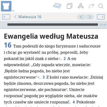
Mateusza 16
Audio Player
00:00
Ewangelia według Mateusza
16
Tam podeszli do niego faryzeusze i saduceusze
i chcąc go wystawić na próbę, poprosili, żeby
2
pokazał im jakiś znak z nieba
+
.
A on
odpowiedział: „Gdy zapada wieczór, mawiacie:
‚Będzie ładna pogoda, bo niebo jest
3
ognistoczerwone’
+
.
Z kolei rano mawiacie: ‚Dzisiaj
będzie zimowa, deszczowa pogoda, bo niebo jest
ognistoczerwone, ale pochmurne’. Umiecie
rozpoznać pogodę po wyglądzie nieba, ale znaków
4
tych czasów nie umiecie rozpoznać.
Pokolenie