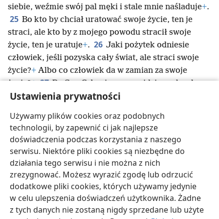
siebie, weźmie swój pal męki i stale mnie naśladuje
+
.
25
Bo kto by chciał uratować swoje życie, ten je
straci, ale kto by z mojego powodu stracił swoje
26
życie, ten je uratuje
+
.
Jaki pożytek odniesie
człowiek, jeśli pozyska cały świat, ale straci swoje
życie?
+
Albo co człowiek da w zamian za swoje
27
życie?
+
Bo Syn Człowieczy przyjdzie w chwale
Ustawienia prywatności
*
swego Ojca ze swoimi aniołami
+
, a wtedy odpłaci
każdemu według jego postępowania
+
.
Używamy plików cookies oraz podobnych
28
Zapewniam was, że niektórzy ze stojących tutaj
technologii, by zapewnić ci jak najlepsze
*
nie umrą
, dopóki nie zobaczą Syna Człowieczego
doświadczenia podczas korzystania z naszego
przychodzącego w swoim Królestwie”
+
.
serwisu. Niektóre pliki cookies są niezbędne do
działania tego serwisu i nie można z nich
zrezygnować. Możesz wyrazić zgodę lub odrzucić
dodatkowe pliki cookies, których używamy jedynie
w celu ulepszenia doświadczeń użytkownika. Żadne
polski
Udostępnij
Ustawienia
z tych danych nie zostaną nigdy sprzedane lub użyte
Copyright
© 2026 Watch Tower Bible and Tract Society of Pennsylvania