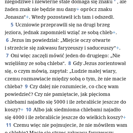
*
niegodziwe i niewierne stale domaga się znaku
, ale
żaden znak nie będzie mu dany
+
oprócz znaku
Jonasza”
+
. Wtedy pozostawił ich tam i odszedł.
5
Uczniowie przeprawili się na drugi brzeg
jeziora, jednak zapomnieli wziąć ze sobą chleb
+
.
6
Jezus im powiedział: „Miejcie oczy otwarte
i strzeżcie się zakwasu faryzeuszy i saduceuszy”
+
.
7
Oni więc zaczęli mówić jeden do drugiego: „Nie
8
wzięliśmy ze sobą chleba”.
Gdy Jezus zorientował
się, o czym mówią, zapytał: „Ludzie małej wiary,
czemu rozmawiacie między sobą o tym, że nie macie
9
chleba?
Czy dalej nie rozumiecie, co chcę wam
powiedzieć? Czy nie pamiętacie, jak pięcioma
chlebami najadło się 5000 i ile zebraliście jeszcze do
10
koszy?
+
Albo jak siedmioma chlebami najadło
się 4000 i ile zebraliście jeszcze do wielkich koszy?
+
11
Czemu więc nie pojmujecie, że nie mówiłem wam