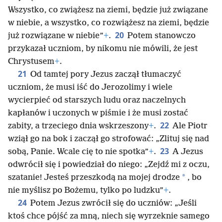
Wszystko, co zwiążesz na ziemi, będzie już związane
w niebie, a wszystko, co rozwiążesz na ziemi, będzie
20
już rozwiązane w niebie”
+
.
Potem stanowczo
przykazał uczniom, by nikomu nie mówili, że jest
Chrystusem
+
.
21
Od tamtej pory Jezus zaczął tłumaczyć
uczniom, że musi iść do Jerozolimy i wiele
wycierpieć od starszych ludu oraz naczelnych
kapłanów i uczonych w piśmie i że musi zostać
22
zabity, a trzeciego dnia wskrzeszony
+
.
Ale Piotr
wziął go na bok i zaczął go strofować: „Zlituj się nad
23
sobą, Panie. Wcale cię to nie spotka”
+
.
A Jezus
odwrócił się i powiedział do niego: „Zejdź mi z oczu,
*
szatanie! Jesteś przeszkodą na mojej drodze
, bo
nie myślisz po Bożemu, tylko po ludzku”
+
.
24
Potem Jezus zwrócił się do uczniów: „Jeśli
ktoś chce pójść za mną, niech się wyrzeknie samego