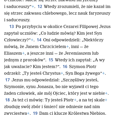
o chlebie? Macie się strzec zakwasu faryzeuszy
12
i saduceuszy”
+
.
Wtedy zrozumieli, że nie kazał im
się strzec zakwasu chlebowego, lecz nauk faryzeuszy
i saduceuszy.
13
Po przybyciu w okolice Cezarei Filipowej Jezus
zapytał uczniów: „Co ludzie mówią? Kim jest Syn
14
Człowieczy?”
+
.
Oni odpowiedzieli: „Niektórzy
mówią, że Janem Chrzcicielem
+
, inni — że
Eliaszem
+
, a jeszcze inni — że Jeremiaszem lub
15
jednym z proroków”.
Wtedy ich zapytał: „A wy
16
jak uważacie? Kim jestem?”.
Szymon Piotr
odrzekł: „Ty jesteś Chrystus
+
, Syn Boga żywego”
+
.
17
Jezus mu odpowiedział: „Szczęśliwy jesteś,
Szymonie, synu Jonasza, bo nie wyjawił ci tego
żaden człowiek, ale mój Ojciec, który jest w niebie
+
.
18
Ja też ci mówię: Ty jesteś Piotr
+
, a na tej skale
+
zbuduję swój zbór i śmierć nie odniesie nad nim
19
zwycięstwa
+
.
Dam ci klucze Królestwa Niebios.