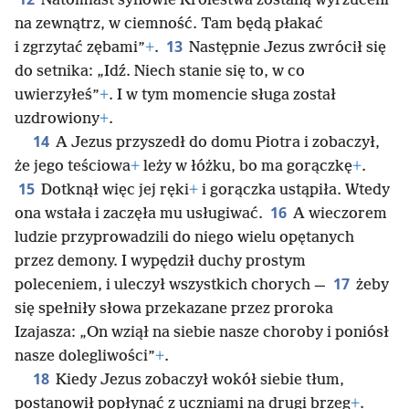
Natomiast synowie Królestwa zostaną wyrzuceni
na zewnątrz, w ciemność. Tam będą płakać
13
i zgrzytać zębami”
+
.
Następnie Jezus zwrócił się
do setnika: „Idź. Niech stanie się to, w co
uwierzyłeś”
+
. I w tym momencie sługa został
uzdrowiony
+
.
14
A Jezus przyszedł do domu Piotra i zobaczył,
że jego teściowa
+
leży w łóżku, bo ma gorączkę
+
.
15
Dotknął więc jej ręki
+
i gorączka ustąpiła. Wtedy
16
ona wstała i zaczęła mu usługiwać.
A wieczorem
ludzie przyprowadzili do niego wielu opętanych
przez demony. I wypędził duchy prostym
17
poleceniem, i uleczył wszystkich chorych —
żeby
się spełniły słowa przekazane przez proroka
Izajasza: „On wziął na siebie nasze choroby i poniósł
nasze dolegliwości”
+
.
18
Kiedy Jezus zobaczył wokół siebie tłum,
postanowił popłynąć z uczniami na drugi brzeg
+
.