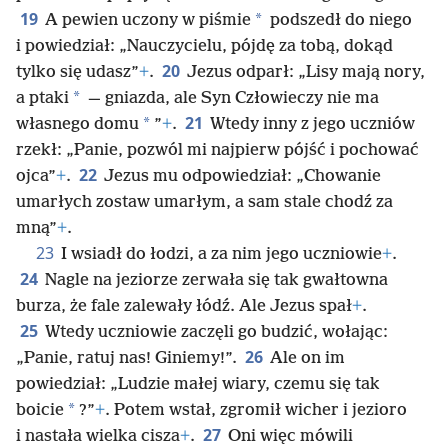
19
*
A pewien uczony w piśmie
podszedł do niego
i powiedział: „Nauczycielu, pójdę za tobą, dokąd
20
tylko się udasz”
+
.
Jezus odparł: „Lisy mają nory,
*
a ptaki
— gniazda, ale Syn Człowieczy nie ma
21
*
własnego domu
”
+
.
Wtedy inny z jego uczniów
rzekł: „Panie, pozwól mi najpierw pójść i pochować
22
ojca”
+
.
Jezus mu odpowiedział: „Chowanie
umarłych zostaw umarłym, a sam stale chodź za
mną”
+
.
23
I wsiadł do łodzi, a za nim jego uczniowie
+
.
24
Nagle na jeziorze zerwała się tak gwałtowna
burza, że fale zalewały łódź. Ale Jezus spał
+
.
25
Wtedy uczniowie zaczęli go budzić, wołając:
26
„Panie, ratuj nas! Giniemy!”.
Ale on im
powiedział: „Ludzie małej wiary, czemu się tak
*
boicie
?”
+
. Potem wstał, zgromił wicher i jezioro
27
i nastała wielka cisza
+
.
Oni więc mówili