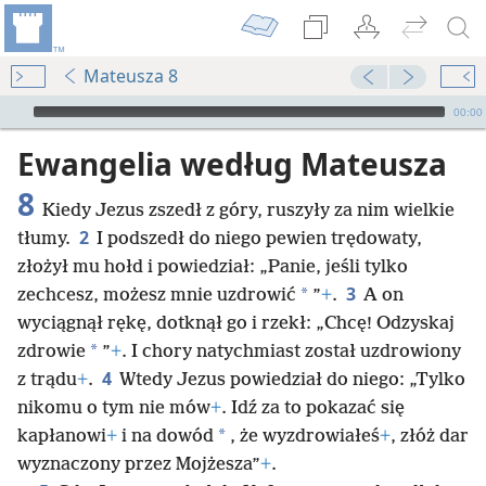
Mateusza 8
Audio Player
00:00
Ewangelia według Mateusza
8
Kiedy Jezus zszedł z góry, ruszyły za nim wielkie
2
tłumy.
I podszedł do niego pewien trędowaty,
złożył mu hołd i powiedział: „Panie, jeśli tylko
3
*
zechcesz, możesz mnie uzdrowić
”
+
.
A on
wyciągnął rękę, dotknął go i rzekł: „Chcę! Odzyskaj
*
zdrowie
”
+
. I chory natychmiast został uzdrowiony
4
z trądu
+
.
Wtedy Jezus powiedział do niego: „Tylko
nikomu o tym nie mów
+
. Idź za to pokazać się
*
kapłanowi
+
i na dowód
, że wyzdrowiałeś
+
, złóż dar
wyznaczony przez Mojżesza”
+
.