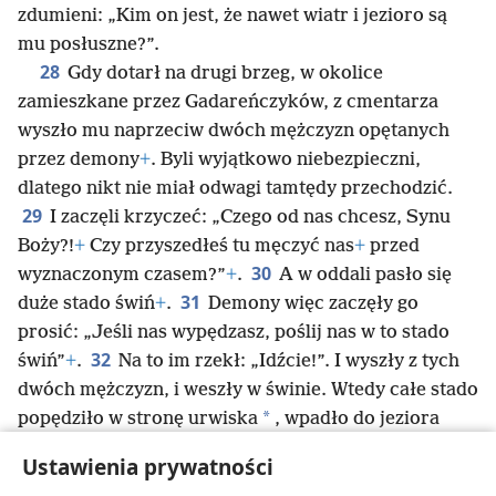
zdumieni: „Kim on jest, że nawet wiatr i jezioro są
mu posłuszne?”.
28
Gdy dotarł na drugi brzeg, w okolice
zamieszkane przez Gadareńczyków, z cmentarza
wyszło mu naprzeciw dwóch mężczyzn opętanych
przez demony
+
. Byli wyjątkowo niebezpieczni,
dlatego nikt nie miał odwagi tamtędy przechodzić.
29
I zaczęli krzyczeć: „Czego od nas chcesz, Synu
Boży?!
+
Czy przyszedłeś tu męczyć nas
+
przed
30
wyznaczonym czasem?”
+
.
A w oddali pasło się
31
duże stado świń
+
.
Demony więc zaczęły go
prosić: „Jeśli nas wypędzasz, poślij nas w to stado
32
świń”
+
.
Na to im rzekł: „Idźcie!”. I wyszły z tych
dwóch mężczyzn, i weszły w świnie. Wtedy całe stado
*
popędziło w stronę urwiska
, wpadło do jeziora
33
i utonęło.
A ci, którzy je paśli, uciekli do miasta
Ustawienia prywatności
i o wszystkim opowiedzieli, również o opętanych