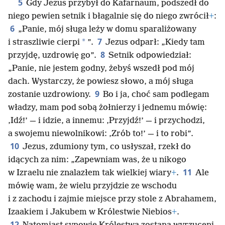
5
Gdy Jezus przybył do Kafarnaum, podszedł do
niego pewien setnik i błagalnie się do niego zwrócił
+
:
6
„Panie, mój sługa leży w domu sparaliżowany
7
*
i straszliwie cierpi
”.
Jezus odparł: „Kiedy tam
8
przyjdę, uzdrowię go”.
Setnik odpowiedział:
„Panie, nie jestem godny, żebyś wszedł pod mój
dach. Wystarczy, że powiesz słowo, a mój sługa
9
zostanie uzdrowiony.
Bo i ja, choć sam podlegam
władzy, mam pod sobą żołnierzy i jednemu mówię:
‚Idź!’ — i idzie, a innemu: ‚Przyjdź!’ — i przychodzi,
a swojemu niewolnikowi: ‚Zrób to!’ — i to robi”.
10
Jezus, zdumiony tym, co usłyszał, rzekł do
idących za nim: „Zapewniam was, że u nikogo
11
w Izraelu nie znalazłem tak wielkiej wiary
+
.
Ale
mówię wam, że wielu przyjdzie ze wschodu
i z zachodu i zajmie miejsce przy stole z Abrahamem,
Izaakiem i Jakubem w Królestwie Niebios
+
.
12