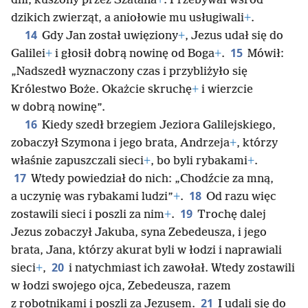
dni, kuszony przez Szatana
+
. Przebywał wśród
dzikich zwierząt, a aniołowie mu usługiwali
+
.
14
Gdy Jan został uwięziony
+
, Jezus udał się do
15
Galilei
+
i głosił dobrą nowinę od Boga
+
.
Mówił:
„Nadszedł wyznaczony czas i przybliżyło się
Królestwo Boże. Okażcie skruchę
+
i wierzcie
w dobrą nowinę”.
16
Kiedy szedł brzegiem Jeziora Galilejskiego,
zobaczył Szymona i jego brata, Andrzeja
+
, którzy
właśnie zapuszczali sieci
+
, bo byli rybakami
+
.
17
Wtedy powiedział do nich: „Chodźcie za mną,
18
a uczynię was rybakami ludzi”
+
.
Od razu więc
19
zostawili sieci i poszli za nim
+
.
Trochę dalej
Jezus zobaczył Jakuba, syna Zebedeusza, i jego
brata, Jana, którzy akurat byli w łodzi i naprawiali
20
sieci
+
,
i natychmiast ich zawołał. Wtedy zostawili
w łodzi swojego ojca, Zebedeusza, razem
21
z robotnikami i poszli za Jezusem.
I udali się do