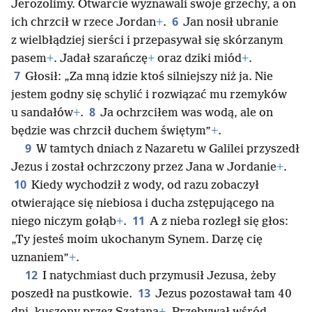
Jerozolimy. Otwarcie wyznawali swoje grzechy, a on
6
ich chrzcił w rzece Jordan
+
.
Jan nosił ubranie
z wielbłądziej sierści i przepasywał się skórzanym
pasem
+
. Jadał szarańczę
+
oraz dziki miód
+
.
7
Głosił: „Za mną idzie ktoś silniejszy niż ja. Nie
jestem godny się schylić i rozwiązać mu rzemyków
8
u sandałów
+
.
Ja ochrzciłem was wodą, ale on
będzie was chrzcił duchem świętym”
+
.
9
W tamtych dniach z Nazaretu w Galilei przyszedł
Jezus i został ochrzczony przez Jana w Jordanie
+
.
10
Kiedy wychodził z wody, od razu zobaczył
otwierające się niebiosa i ducha zstępującego na
11
niego niczym gołąb
+
.
A z nieba rozległ się głos:
„Ty jesteś moim ukochanym Synem. Darzę cię
uznaniem”
+
.
12
I natychmiast duch przymusił Jezusa, żeby
13
poszedł na pustkowie.
Jezus pozostawał tam 40