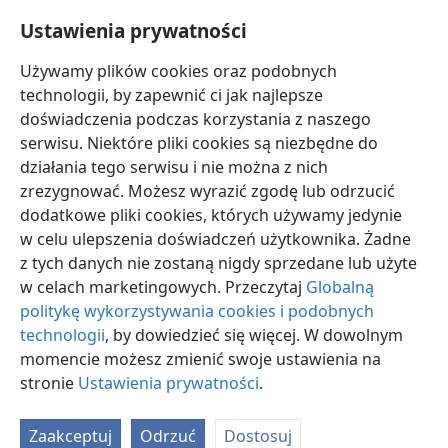
oczyszczony, złóż w ofierze to, co polecił Mojżesz”
+
.
45
Ustawienia prywatności
Ale on, kiedy odszedł, zaczął o tym rozpowiadać
wszystkim dookoła, tak iż Jezus nie mógł już jawnie
Używamy plików cookies oraz podobnych
wejść do miasta, lecz przebywał poza nim,
technologii, by zapewnić ci jak najlepsze
w miejscach odludnych. Ludzie jednak wciąż do
doświadczenia podczas korzystania z naszego
niego przychodzili ze wszystkich stron
+
.
serwisu. Niektóre pliki cookies są niezbędne do
działania tego serwisu i nie można z nich
zrezygnować. Możesz wyrazić zgodę lub odrzucić
dodatkowe pliki cookies, których używamy jedynie
w celu ulepszenia doświadczeń użytkownika. Żadne
polski
Udostępnij
Ustawienia
z tych danych nie zostaną nigdy sprzedane lub użyte
Copyright
© 2026 Watch Tower Bible and Tract Society of Pennsylvania
Warunki użytkowania
Polityka prywatności
Ustawienia prywatności
w celach marketingowych. Przeczytaj
Globalną
Zaloguj
JW.ORG
politykę wykorzystywania cookies i podobnych
technologii
, by dowiedzieć się więcej. W dowolnym
momencie możesz zmienić swoje ustawienia na
stronie
Ustawienia prywatności
.
Zaakceptuj
Odrzuć
Dostosuj