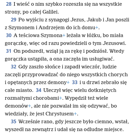
28
I wieść o nim szybko rozeszła się na wszystkie
strony, po całej Galilei.
29
Po wyjściu z synagogi Jezus, Jakub i Jan poszli
z Szymonem i Andrzejem do ich domu
+
.
30
A teściowa Szymona
+
leżała w łóżku, bo miała
gorączkę, więc od razu powiedzieli o tym Jezusowi.
31
On podszedł, wziął ją za rękę i podniósł. Wtedy
gorączka ustąpiła, a ona zaczęła im usługiwać.
32
Gdy zaszło słońce i zapadł wieczór, ludzie
zaczęli przyprowadzać do niego wszystkich chorych
33
i opętanych przez demony
+
i u drzwi zebrało się
34
całe miasto.
Uleczył więc wielu dotkniętych
rozmaitymi chorobami
+
. Wypędził też wiele
demonów
+
, ale nie pozwalał im się odzywać, bo
wiedziały, że jest Chrystusem
+
.
35
Wcześnie rano, gdy jeszcze było ciemno, wstał,
wyszedł na zewnątrz i udał się na odludne miejsce.