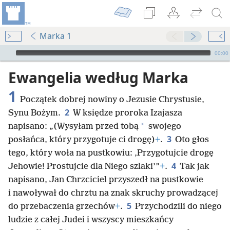
Marka 1
Audio Player
00:00
Ewangelia według Marka
1
Początek dobrej nowiny o Jezusie Chrystusie,
2
Synu Bożym.
W księdze proroka Izajasza
*
napisano: „(Wysyłam przed tobą
swojego
3
posłańca, który przygotuje ci drogę)
+
.
Oto głos
tego, który woła na pustkowiu: ‚Przygotujcie drogę
4
Jehowie! Prostujcie dla Niego szlaki’”
+
.
Tak jak
napisano, Jan Chrzciciel przyszedł na pustkowie
i nawoływał do chrztu na znak skruchy prowadzącej
5
do przebaczenia grzechów
+
.
Przychodzili do niego
ludzie z całej Judei i wszyscy mieszkańcy