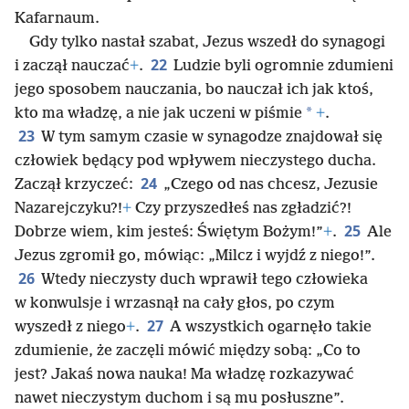
Kafarnaum.
Gdy tylko nastał szabat, Jezus wszedł do synagogi
22
i zaczął nauczać
+
.
Ludzie byli ogromnie zdumieni
jego sposobem nauczania, bo nauczał ich jak ktoś,
*
kto ma władzę, a nie jak uczeni w piśmie
+
.
23
W tym samym czasie w synagodze znajdował się
człowiek będący pod wpływem nieczystego ducha.
24
Zaczął krzyczeć:
„Czego od nas chcesz, Jezusie
Nazarejczyku?!
+
Czy przyszedłeś nas zgładzić?!
25
Dobrze wiem, kim jesteś: Świętym Bożym!”
+
.
Ale
Jezus zgromił go, mówiąc: „Milcz i wyjdź z niego!”.
26
Wtedy nieczysty duch wprawił tego człowieka
w konwulsje i wrzasnął na cały głos, po czym
27
wyszedł z niego
+
.
A wszystkich ogarnęło takie
zdumienie, że zaczęli mówić między sobą: „Co to
jest? Jakaś nowa nauka! Ma władzę rozkazywać
nawet nieczystym duchom i są mu posłuszne”.