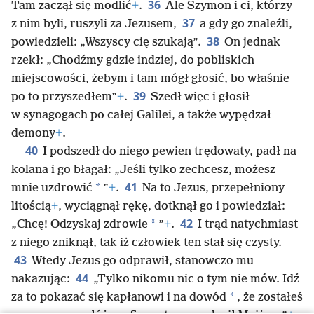
36
Tam zaczął się modlić
+
.
Ale Szymon i ci, którzy
37
z nim byli, ruszyli za Jezusem,
a gdy go znaleźli,
38
powiedzieli: „Wszyscy cię szukają”.
On jednak
rzekł: „Chodźmy gdzie indziej, do pobliskich
miejscowości, żebym i tam mógł głosić, bo właśnie
39
po to przyszedłem”
+
.
Szedł więc i głosił
w synagogach po całej Galilei, a także wypędzał
demony
+
.
40
I podszedł do niego pewien trędowaty, padł na
kolana i go błagał: „Jeśli tylko zechcesz, możesz
41
*
mnie uzdrowić
”
+
.
Na to Jezus, przepełniony
litością
+
, wyciągnął rękę, dotknął go i powiedział:
42
*
„Chcę! Odzyskaj zdrowie
”
+
.
I trąd natychmiast
z niego zniknął, tak iż człowiek ten stał się czysty.
43
Wtedy Jezus go odprawił, stanowczo mu
44
nakazując:
„Tylko nikomu nic o tym nie mów. Idź
*
za to pokazać się kapłanowi i na dowód
, że zostałeś