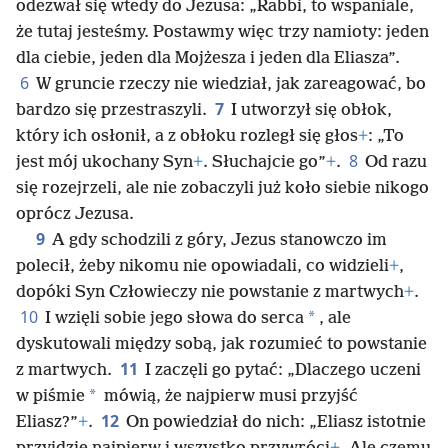
odezwał się wtedy do Jezusa: „Rabbi, to wspaniale,
że tutaj jesteśmy. Postawmy więc trzy namioty: jeden
dla ciebie, jeden dla Mojżesza i jeden dla Eliasza”.
6
W gruncie rzeczy nie wiedział, jak zareagować, bo
7
bardzo się przestraszyli.
I utworzył się obłok,
który ich osłonił, a z obłoku rozległ się głos
+
: „To
8
jest mój ukochany Syn
+
. Słuchajcie go”
+
.
Od razu
się rozejrzeli, ale nie zobaczyli już koło siebie nikogo
oprócz Jezusa.
9
A gdy schodzili z góry, Jezus stanowczo im
polecił, żeby nikomu nie opowiadali, co widzieli
+
,
dopóki Syn Człowieczy nie powstanie z martwych
+
.
10
*
I wzięli sobie jego słowa do serca
, ale
dyskutowali między sobą, jak rozumieć to powstanie
11
z martwych.
I zaczęli go pytać: „Dlaczego uczeni
*
w piśmie
mówią, że najpierw musi przyjść
12
Eliasz?”
+
.
On powiedział do nich: „Eliasz istotnie