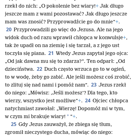
rzekł do nich: „O pokolenie bez wiary!
+
Jak długo
jeszcze mam z wami pozostawać? Jak długo jeszcze
mam was znosić? Przyprowadźcie go do mnie”
+
.
20
Przyprowadzili go więc do Jezusa. Ale na jego
widok duch od razu wprawił chłopca w konwulsje
+
,
tak że upadł on na ziemię i się tarzał, a z jego ust
21
toczyła się piana.
Wtedy Jezus zapytał jego ojca:
„Od jak dawna mu się to zdarza?”. Ten odparł: „Od
22
dzieciństwa.
Duch często wrzuca go to w ogień,
to w wodę, żeby go zabić. Ale jeśli możesz coś zrobić,
23
to zlituj się nad nami i pomóż nam”.
Jezus rzekł
do niego: „Mówisz: ‚Jeśli możesz’? Dla tego, kto
24
wierzy, wszystko jest możliwe”
+
.
Ojciec chłopca
natychmiast zawołał: „Wierzę! Dopomóż mi w tym,
*
w czym mi brakuje wiary!
”
+
.
25
Gdy Jezus zauważył, że zbiega się tłum,
zgromił nieczystego ducha, mówiąc do niego: