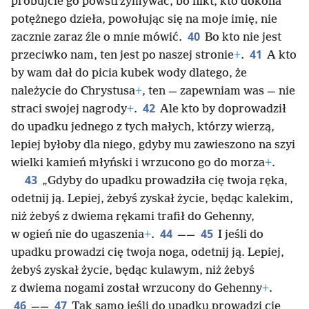
próbujcie go powstrzymywać, bo nikt, kto dokona
potężnego dzieła, powołując się na moje imię, nie
40
zacznie zaraz źle o mnie mówić.
Bo kto nie jest
41
przeciwko nam, ten jest po naszej stronie
+
.
A kto
by wam dał do picia kubek wody dlatego, że
należycie do Chrystusa
+
, ten — zapewniam was — nie
42
straci swojej nagrody
+
.
Ale kto by doprowadził
do upadku jednego z tych małych, którzy wierzą,
lepiej byłoby dla niego, gdyby mu zawieszono na szyi
wielki kamień młyński i wrzucono go do morza
+
.
43
„Gdyby do upadku prowadziła cię twoja ręka,
odetnij ją. Lepiej, żebyś zyskał życie, będąc kalekim,
niż żebyś z dwiema rękami trafił do Gehenny,
44
45
w ogień nie do ugaszenia
+
.
——
I jeśli do
upadku prowadzi cię twoja noga, odetnij ją. Lepiej,
żebyś zyskał życie, będąc kulawym, niż żebyś
z dwiema nogami został wrzucony do Gehenny
+
.
46
47
——
Tak samo jeśli do upadku prowadzi cię