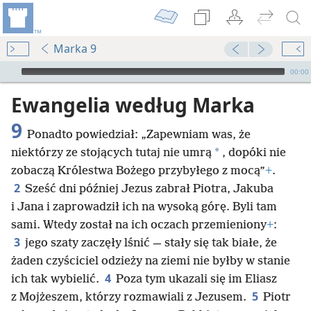
Marka 9
Audio Player
00:00
Ewangelia według Marka
9
Ponadto powiedział: „Zapewniam was, że
*
niektórzy ze stojących tutaj nie umrą
, dopóki nie
zobaczą Królestwa Bożego przybyłego z mocą”
+
.
2
Sześć dni później Jezus zabrał Piotra, Jakuba
i Jana i zaprowadził ich na wysoką górę. Byli tam
sami. Wtedy został na ich oczach przemieniony
+
:
3
jego szaty zaczęły lśnić — stały się tak białe, że
żaden czyściciel odzieży na ziemi nie byłby w stanie
4
ich tak wybielić.
Poza tym ukazali się im Eliasz
5
z Mojżeszem, którzy rozmawiali z Jezusem.
Piotr