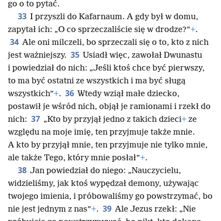
go o to pytać.
33
I przyszli do Kafarnaum. A gdy był w domu,
zapytał ich: „O co sprzeczaliście się w drodze?”
+
.
34
Ale oni milczeli, bo sprzeczali się o to, kto z nich
35
jest ważniejszy.
Usiadł więc, zawołał Dwunastu
i powiedział do nich: „Jeśli ktoś chce być pierwszy,
to ma być ostatni ze wszystkich i ma być sługą
36
wszystkich”
+
.
Wtedy wziął małe dziecko,
postawił je wśród nich, objął je ramionami i rzekł do
37
nich:
„Kto by przyjął jedno z takich dzieci
+
ze
względu na moje imię, ten przyjmuje także mnie.
A kto by przyjął mnie, ten przyjmuje nie tylko mnie,
ale także Tego, który mnie posłał”
+
.
38
Jan powiedział do niego: „Nauczycielu,
widzieliśmy, jak ktoś wypędzał demony, używając
twojego imienia, i próbowaliśmy go powstrzymać, bo
39
nie jest jednym z nas”
+
.
Ale Jezus rzekł: „Nie