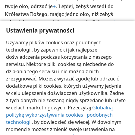
twoje oko, odrzuć je
+
. Lepiej, żebyś wszedł do
Królestwa Bożego, mając jedno oko, niż żebyś
z dwojgiem oczu został wrzucony do Gehenny
+
,
Ustawienia prywatności
48
gdzie robak nie ginie, a ogień nie jest gaszony
+
.
49
50
„Bo każdy musi być posolony ogniem
+
.
Sól
Używamy plików cookies oraz podobnych
jest wyborna, ale gdyby straciła swój słony smak, to
technologii, by zapewnić ci jak najlepsze
jak go przywrócicie?
+
Miejcie sól w sobie
+
doświadczenia podczas korzystania z naszego
i zachowujcie między sobą pokój”
+
.
serwisu. Niektóre pliki cookies są niezbędne do
działania tego serwisu i nie można z nich
zrezygnować. Możesz wyrazić zgodę lub odrzucić
dodatkowe pliki cookies, których używamy jedynie
w celu ulepszenia doświadczeń użytkownika. Żadne
polski
Udostępnij
Ustawienia
z tych danych nie zostaną nigdy sprzedane lub użyte
Copyright
© 2026 Watch Tower Bible and Tract Society of Pennsylvania
w celach marketingowych. Przeczytaj
Globalną
Warunki użytkowania
Polityka prywatności
Ustawienia prywatności
Zaloguj
JW.ORG
politykę wykorzystywania cookies i podobnych
technologii
, by dowiedzieć się więcej. W dowolnym
momencie możesz zmienić swoje ustawienia na