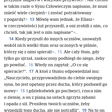
przyjdzie najpierw i wszystko przywróci
+
. Ale czemu
w takim razie o Synu Człowieczym napisano, że musi
znieść wiele cierpień
+
i zostać potraktowany
13
z pogardą?
+
Mówię wam jednak, że Eliasz
+
w rzeczywistości już przyszedł, a oni zrobili z nim, co
chcieli, tak jak jest o nim napisane”
+
.
14
Kiedy przyszli do innych uczniów, zauważyli
wokół nich wielki tłum oraz uczonych w piśmie,
15
którzy się z nimi spierali
+
.
Ale cały tłum, gdy
tylko go ujrzał, zaskoczony podbiegł do niego, żeby
16
go powitać.
Wtedy on zapytał: „O co się
17
spieracie?”.
A ktoś z tłumu odpowiedział mu:
„Nauczycielu, przyprowadziłem do ciebie swojego
syna, bo jest opętany przez ducha, który pozbawił go
18
mowy
+
i gdziekolwiek go pochwyci, rzuca nim
o ziemię, a on z pianą na ustach zgrzyta zębami
i opada z sił. Prosiłem twoich uczniów, żeby
19
wypędzili tego ducha, ale nie potrafili”.
Na to on