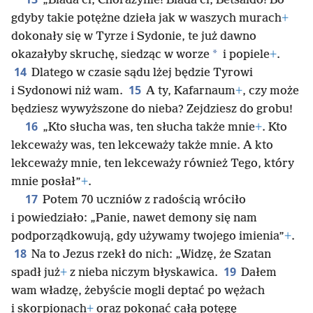
„Biada ci, Chorazynie! Biada ci, Betsaido! Bo
gdyby takie potężne dzieła jak w waszych murach
+
dokonały się w Tyrze i Sydonie, te już dawno
*
okazałyby skruchę, siedząc w worze
i popiele
+
.
14
Dlatego w czasie sądu lżej będzie Tyrowi
15
i Sydonowi niż wam.
A ty, Kafarnaum
+
, czy może
będziesz wywyższone do nieba? Zejdziesz do grobu!
16
„Kto słucha was, ten słucha także mnie
+
. Kto
lekceważy was, ten lekceważy także mnie. A kto
lekceważy mnie, ten lekceważy również Tego, który
mnie posłał”
+
.
17
Potem 70 uczniów z radością wróciło
i powiedziało: „Panie, nawet demony się nam
podporządkowują, gdy używamy twojego imienia”
+
.
18
Na to Jezus rzekł do nich: „Widzę, że Szatan
19
spadł już
+
z nieba niczym błyskawica.
Dałem
wam władzę, żebyście mogli deptać po wężach
i skorpionach
+
oraz pokonać całą potęgę