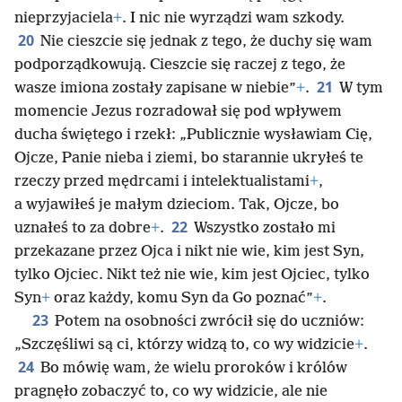
nieprzyjaciela
+
. I nic nie wyrządzi wam szkody.
20
Nie cieszcie się jednak z tego, że duchy się wam
podporządkowują. Cieszcie się raczej z tego, że
21
wasze imiona zostały zapisane w niebie”
+
.
W tym
momencie Jezus rozradował się pod wpływem
ducha świętego i rzekł: „Publicznie wysławiam Cię,
Ojcze, Panie nieba i ziemi, bo starannie ukryłeś te
rzeczy przed mędrcami i intelektualistami
+
,
a wyjawiłeś je małym dzieciom. Tak, Ojcze, bo
22
uznałeś to za dobre
+
.
Wszystko zostało mi
przekazane przez Ojca i nikt nie wie, kim jest Syn,
tylko Ojciec. Nikt też nie wie, kim jest Ojciec, tylko
Syn
+
oraz każdy, komu Syn da Go poznać”
+
.
23
Potem na osobności zwrócił się do uczniów:
„Szczęśliwi są ci, którzy widzą to, co wy widzicie
+
.
24
Bo mówię wam, że wielu proroków i królów
pragnęło zobaczyć to, co wy widzicie, ale nie