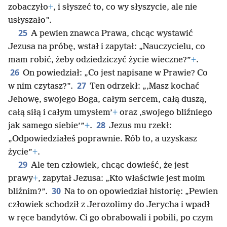
zobaczyło
+
, i słyszeć to, co wy słyszycie, ale nie
usłyszało”.
25
A pewien znawca Prawa, chcąc wystawić
Jezusa na próbę, wstał i zapytał: „Nauczycielu, co
mam robić, żeby odziedziczyć życie wieczne?”
+
.
26
On powiedział: „Co jest napisane w Prawie? Co
27
w nim czytasz?”.
Ten odrzekł: „‚Masz kochać
Jehowę, swojego Boga, całym sercem, całą duszą,
całą siłą i całym umysłem’
+
oraz ‚swojego bliźniego
28
jak samego siebie’”
+
.
Jezus mu rzekł:
„Odpowiedziałeś poprawnie. Rób to, a uzyskasz
życie”
+
.
29
Ale ten człowiek, chcąc dowieść, że jest
prawy
+
, zapytał Jezusa: „Kto właściwie jest moim
30
bliźnim?”.
Na to on opowiedział historię: „Pewien
człowiek schodził z Jerozolimy do Jerycha i wpadł
w ręce bandytów. Ci go obrabowali i pobili, po czym