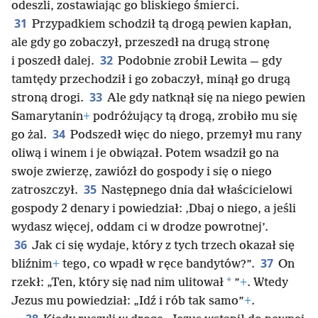
odeszli, zostawiając go bliskiego śmierci.
31
Przypadkiem schodził tą drogą pewien kapłan,
ale gdy go zobaczył, przeszedł na drugą stronę
32
i poszedł dalej.
Podobnie zrobił Lewita — gdy
tamtędy przechodził i go zobaczył, minął go drugą
33
stroną drogi.
Ale gdy natknął się na niego pewien
Samarytanin
+
podróżujący tą drogą, zrobiło mu się
34
go żal.
Podszedł więc do niego, przemył mu rany
oliwą i winem i je obwiązał. Potem wsadził go na
swoje zwierzę, zawiózł do gospody i się o niego
35
zatroszczył.
Następnego dnia dał właścicielowi
gospody 2 denary i powiedział: ‚Dbaj o niego, a jeśli
wydasz więcej, oddam ci w drodze powrotnej’.
36
Jak ci się wydaje, który z tych trzech okazał się
37
bliźnim
+
tego, co wpadł w ręce bandytów?”.
On
*
rzekł: „Ten, który się nad nim ulitował
”
+
. Wtedy
Jezus mu powiedział: „Idź i rób tak samo”
+
.