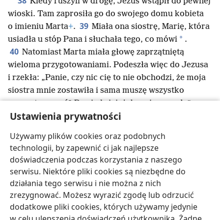
38
Kiedy ruszyli w drogę, Jezus wstąpił do pewnej
wioski. Tam zaprosiła go do swojego domu kobieta
39
o imieniu Marta
+
.
Miała ona siostrę, Marię, która
*
usiadła u stóp Pana i słuchała tego, co mówi
.
40
Natomiast Marta miała głowę zaprzątniętą
wieloma przygotowaniami. Podeszła więc do Jezusa
i rzekła: „Panie, czy nic cię to nie obchodzi, że moja
siostra mnie zostawiła i sama muszę wszystko
przygotowywać? Powiedz jej, żeby mi pomogła”.
Ustawienia prywatności
41
Wtedy Pan jej odpowiedział: „Marto, Marto,
jesteś taka zabiegana i przejmujesz się tyloma
Używamy plików cookies oraz podobnych
42
rzeczami.
A przecież potrzebujemy niewielu,
technologii, by zapewnić ci jak najlepsze
może nawet jednej
+
. Maria wybrała dobrą cząstkę
+
,
doświadczenia podczas korzystania z naszego
której nikt jej nie odbierze”.
serwisu. Niektóre pliki cookies są niezbędne do
działania tego serwisu i nie można z nich
zrezygnować. Możesz wyrazić zgodę lub odrzucić
dodatkowe pliki cookies, których używamy jedynie
w celu ulepszenia doświadczeń użytkownika. Żadne
polski
Udostępnij
Ustawienia