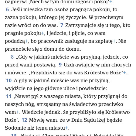
najpierw: ‚Niech w tym domu zagości pokój’
+
.
6
Jeśli mieszka tam osoba pragnąca pokoju, to
zazna pokoju, którego jej życzycie. W przeciwnym
7
razie wróci on do was.
Zatrzymajcie się u tego, kto
pragnie pokoju
+
, i jedzcie, i pijcie, co wam
podadzą
+
, bo pracownik zasługuje na zapłatę
+
. Nie
przenoście się z domu do domu.
8
„Gdy w jakimś mieście was przyjmą, jedzcie, co
9
przed wami postawią.
Uzdrawiajcie w nim chorych
i mówcie: ‚Przybliżyło się do was Królestwo Boże’
+
.
10
A gdy w jakimś mieście was nie przyjmą,
wyjdźcie na jego główne ulice i powiedzcie:
11
‚Nawet pył z waszego miasta, który przylgnął do
naszych nóg, strząsamy na świadectwo przeciwko
wam
+
. Wiedzcie jednak, że przybliżyło się Królestwo
12
Boże’.
Mówię wam, że w Dniu Sądu lżej będzie
Sodomie niż temu miastu
+
.
13