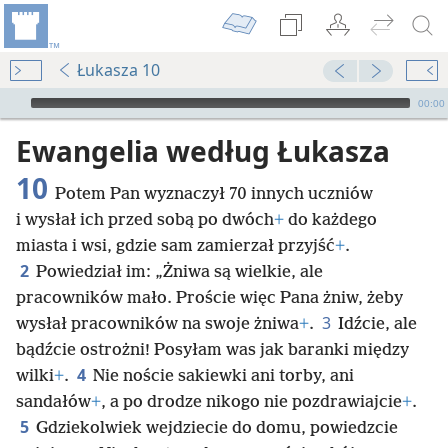
Łukasza 10
Audio Player
00:00
Ewangelia według Łukasza
10
Potem Pan wyznaczył 70 innych uczniów
i wysłał ich przed sobą po dwóch
+
do każdego
miasta i wsi, gdzie sam zamierzał przyjść
+
.
2
Powiedział im: „Żniwa są wielkie, ale
pracowników mało. Proście więc Pana żniw, żeby
3
wysłał pracowników na swoje żniwa
+
.
Idźcie, ale
bądźcie ostrożni! Posyłam was jak baranki między
4
wilki
+
.
Nie noście sakiewki ani torby, ani
sandałów
+
, a po drodze nikogo nie pozdrawiajcie
+
.
5
Gdziekolwiek wejdziecie do domu, powiedzcie