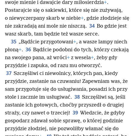
swoje mienie i dawajcie dary miłosierdzia
+
.
Postarajcie się o sakiewki, które się nie zużywają,
o niewyczerpany skarb w niebie
+
, gdzie złodzieje się
34
nie zakradają ani mole nie niszczą.
Bo gdzie jest
wasz skarb, tam będzie też wasze serce.
35
„Bądźcie przygotowani
+
, a wasze lampy niech
36
płoną
+
.
Bądźcie podobni do tych, którzy czekają
na swojego pana, aż wróci
+
z wesela
+
, żeby gdy
przyjdzie i zapuka, od razu mu otworzyć.
37
Szczęśliwi ci niewolnicy, których pan, kiedy
przyjdzie, zastanie na czuwaniu! Zapewniam was, że
sam przygotuje się do usługiwania, posadzi ich przy
38
stole i zacznie im usługiwać.
Szczęśliwi są, jeśli
zastanie ich gotowych, choćby przyszedł o drugiej
39
straży, czy nawet o trzeciej!
Wiedzcie, że gdyby
gospodarz zdawał sobie sprawę, o której godzinie
przyjdzie złodziej, nie pozwoliłby włamać się do