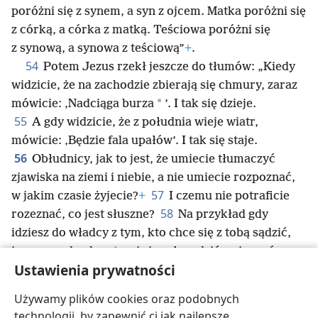
poróżni się z synem, a syn z ojcem. Matka poróżni się
z córką, a córka z matką. Teściowa poróżni się
z synową, a synowa z teściową”
+
.
54
Potem Jezus rzekł jeszcze do tłumów: „Kiedy
widzicie, że na zachodzie zbierają się chmury, zaraz
*
mówicie: ‚Nadciąga burza
’. I tak się dzieje.
55
A gdy widzicie, że z południa wieje wiatr,
mówicie: ‚Będzie fala upałów’. I tak się staje.
56
Obłudnicy, jak to jest, że umiecie tłumaczyć
zjawiska na ziemi i niebie, a nie umiecie rozpoznać,
57
w jakim czasie żyjecie?
+
I czemu nie potraficie
58
rozeznać, co jest słuszne?
Na przykład gdy
idziesz do władcy z tym, kto chce się z tobą sądzić,
jeszcze w drodze staraj się załagodzić z nim spór,
Ustawienia prywatności
żeby cię czasem nie podał do sądu i żeby sędzia nie
przekazał cię strażnikowi sądowemu, a strażnik
Używamy plików cookies oraz podobnych
59
sądowy nie wtrącił cię do więzienia
+
.
Bo mówię
technologii, by zapewnić ci jak najlepsze