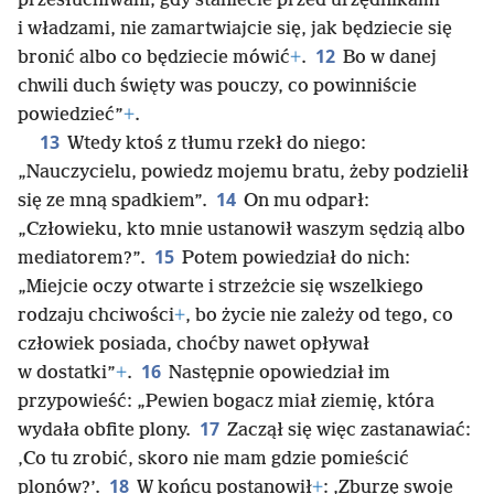
przesłuchiwani, gdy staniecie przed urzędnikami
i władzami, nie zamartwiajcie się, jak będziecie się
12
bronić albo co będziecie mówić
+
.
Bo w danej
chwili duch święty was pouczy, co powinniście
powiedzieć”
+
.
13
Wtedy ktoś z tłumu rzekł do niego:
„Nauczycielu, powiedz mojemu bratu, żeby podzielił
14
się ze mną spadkiem”.
On mu odparł:
„Człowieku, kto mnie ustanowił waszym sędzią albo
15
mediatorem?”.
Potem powiedział do nich:
„Miejcie oczy otwarte i strzeżcie się wszelkiego
rodzaju chciwości
+
, bo życie nie zależy od tego, co
człowiek posiada, choćby nawet opływał
16
w dostatki”
+
.
Następnie opowiedział im
przypowieść: „Pewien bogacz miał ziemię, która
17
wydała obfite plony.
Zaczął się więc zastanawiać:
‚Co tu zrobić, skoro nie mam gdzie pomieścić
18
plonów?’.
W końcu postanowił
+
: ‚Zburzę swoje