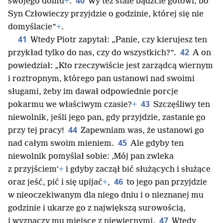
40
swojego domu
+
.
Wy też stale bądźcie gotowi, bo
Syn Człowieczy przyjdzie o godzinie, której się nie
domyślacie”
+
.
41
Wtedy Piotr zapytał: „Panie, czy kierujesz ten
42
przykład tylko do nas, czy do wszystkich?”.
A on
powiedział: „Kto rzeczywiście jest zarządcą wiernym
i roztropnym, którego pan ustanowi nad swoimi
sługami, żeby im dawał odpowiednie porcje
43
pokarmu we właściwym czasie?
+
Szczęśliwy ten
niewolnik, jeśli jego pan, gdy przyjdzie, zastanie go
44
przy tej pracy!
Zapewniam was, że ustanowi go
45
nad całym swoim mieniem.
Ale gdyby ten
niewolnik pomyślał sobie: ‚Mój pan zwleka
z przyjściem’
+
i gdyby zaczął bić służących i służące
46
oraz jeść, pić i się upijać
+
,
to jego pan przyjdzie
w nieoczekiwanym dla niego dniu i o nieznanej mu
godzinie i ukarze go z największą surowością,
47
i wyznaczy mu miejsce z niewiernymi.
Wtedy