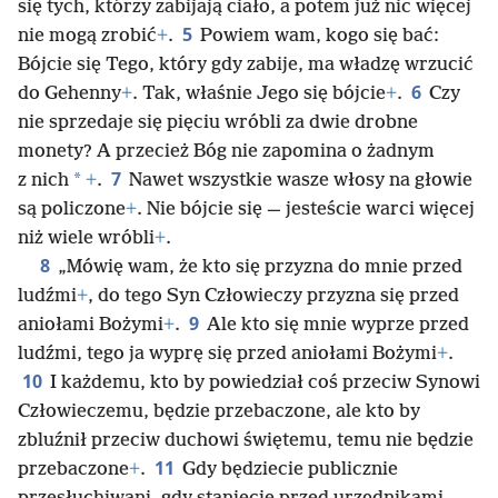
się tych, którzy zabijają ciało, a potem już nic więcej
5
nie mogą zrobić
+
.
Powiem wam, kogo się bać:
Bójcie się Tego, który gdy zabije, ma władzę wrzucić
6
do Gehenny
+
. Tak, właśnie Jego się bójcie
+
.
Czy
nie sprzedaje się pięciu wróbli za dwie drobne
monety? A przecież Bóg nie zapomina o żadnym
7
*
z nich
+
.
Nawet wszystkie wasze włosy na głowie
są policzone
+
. Nie bójcie się — jesteście warci więcej
niż wiele wróbli
+
.
8
„Mówię wam, że kto się przyzna do mnie przed
ludźmi
+
, do tego Syn Człowieczy przyzna się przed
9
aniołami Bożymi
+
.
Ale kto się mnie wyprze przed
ludźmi, tego ja wyprę się przed aniołami Bożymi
+
.
10
I każdemu, kto by powiedział coś przeciw Synowi
Człowieczemu, będzie przebaczone, ale kto by
zbluźnił przeciw duchowi świętemu, temu nie będzie
11
przebaczone
+
.
Gdy będziecie publicznie