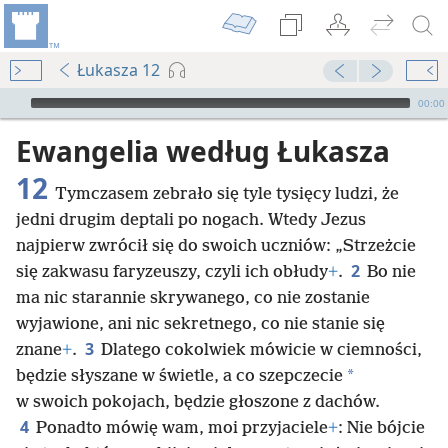
Łukasza 12
Audio Player
00:00
Ewangelia według Łukasza
12
Tymczasem zebrało się tyle tysięcy ludzi, że
jedni drugim deptali po nogach. Wtedy Jezus
najpierw zwrócił się do swoich uczniów: „Strzeżcie
2
się zakwasu faryzeuszy, czyli ich obłudy
+
.
Bo nie
ma nic starannie skrywanego, co nie zostanie
wyjawione, ani nic sekretnego, co nie stanie się
3
znane
+
.
Dlatego cokolwiek mówicie w ciemności,
*
będzie słyszane w świetle, a co szepczecie
w swoich pokojach, będzie głoszone z dachów.
4
Ponadto mówię wam, moi przyjaciele
+
: Nie bójcie