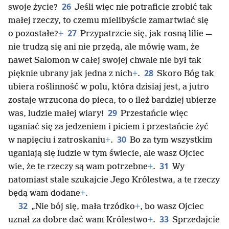
26
swoje życie?
Jeśli więc nie potraficie zrobić tak
małej rzeczy, to czemu mielibyście zamartwiać się
27
o pozostałe?
+
Przypatrzcie się, jak rosną lilie —
nie trudzą się ani nie przędą, ale mówię wam, że
nawet Salomon w całej swojej chwale nie był tak
28
pięknie ubrany jak jedna z nich
+
.
Skoro Bóg tak
ubiera roślinność w polu, która dzisiaj jest, a jutro
zostaje wrzucona do pieca, to o ileż bardziej ubierze
29
was, ludzie małej wiary!
Przestańcie więc
uganiać się za jedzeniem i piciem i przestańcie żyć
30
w napięciu i zatroskaniu
+
.
Bo za tym wszystkim
uganiają się ludzie w tym świecie, ale wasz Ojciec
31
wie, że te rzeczy są wam potrzebne
+
.
Wy
natomiast stale szukajcie Jego Królestwa, a te rzeczy
będą wam dodane
+
.
32
„Nie bój się, mała trzódko
+
, bo wasz Ojciec
33
uznał za dobre dać wam Królestwo
+
.
Sprzedajcie