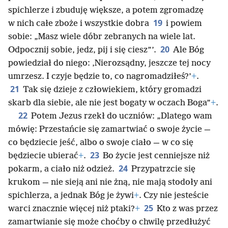
spichlerze i zbuduję większe, a potem zgromadzę
19
w nich całe zboże i wszystkie dobra
i powiem
sobie: „Masz wiele dóbr zebranych na wiele lat.
20
Odpocznij sobie, jedz, pij i się ciesz”’.
Ale Bóg
powiedział do niego: ‚Nierozsądny, jeszcze tej nocy
umrzesz. I czyje będzie to, co nagromadziłeś?’
+
.
21
Tak się dzieje z człowiekiem, który gromadzi
skarb dla siebie, ale nie jest bogaty w oczach Boga”
+
.
22
Potem Jezus rzekł do uczniów: „Dlatego wam
mówię: Przestańcie się zamartwiać o swoje życie —
co będziecie jeść, albo o swoje ciało — w co się
23
będziecie ubierać
+
.
Bo życie jest cenniejsze niż
24
pokarm, a ciało niż odzież.
Przypatrzcie się
krukom — nie sieją ani nie żną, nie mają stodoły ani
spichlerza, a jednak Bóg je żywi
+
. Czy nie jesteście
25
warci znacznie więcej niż ptaki?
+
Kto z was przez
zamartwianie się może choćby o chwilę przedłużyć