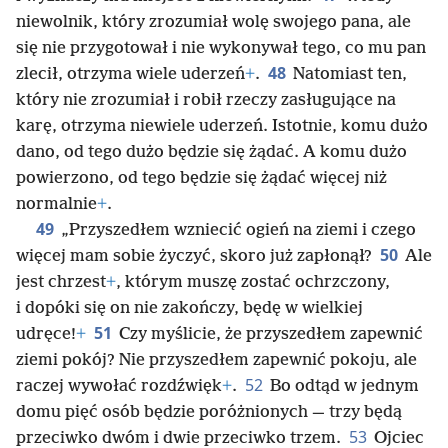
niewolnik, który zrozumiał wolę swojego pana, ale
się nie przygotował i nie wykonywał tego, co mu pan
48
zlecił, otrzyma wiele uderzeń
+
.
Natomiast ten,
który nie zrozumiał i robił rzeczy zasługujące na
karę, otrzyma niewiele uderzeń. Istotnie, komu dużo
dano, od tego dużo będzie się żądać. A komu dużo
powierzono, od tego będzie się żądać więcej niż
normalnie
+
.
49
„Przyszedłem wzniecić ogień na ziemi i czego
50
więcej mam sobie życzyć, skoro już zapłonął?
Ale
jest chrzest
+
, którym muszę zostać ochrzczony,
i dopóki się on nie zakończy, będę w wielkiej
51
udręce!
+
Czy myślicie, że przyszedłem zapewnić
ziemi pokój? Nie przyszedłem zapewnić pokoju, ale
52
raczej wywołać rozdźwięk
+
.
Bo odtąd w jednym
domu pięć osób będzie poróżnionych — trzy będą
53
przeciwko dwóm i dwie przeciwko trzem.
Ojciec