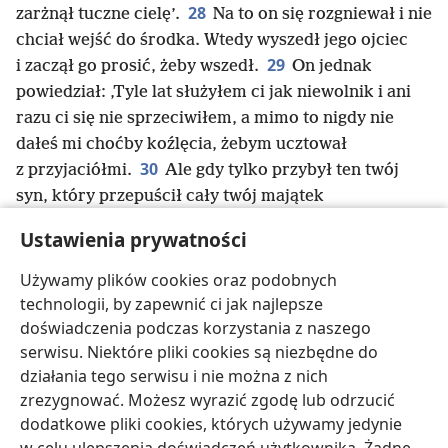
28
zarżnął tuczne cielę’.
Na to on się rozgniewał i nie
chciał wejść do środka. Wtedy wyszedł jego ojciec
29
i zaczął go prosić, żeby wszedł.
On jednak
powiedział: ‚Tyle lat służyłem ci jak niewolnik i ani
razu ci się nie sprzeciwiłem, a mimo to nigdy nie
dałeś mi choćby koźlęcia, żebym ucztował
30
z przyjaciółmi.
Ale gdy tylko przybył ten twój
syn, który przepuścił cały twój majątek
z prostytutkami, zarżnąłeś dla niego tuczne cielę’.
Ustawienia prywatności
31
Wtedy ojciec rzekł: ‚Synu, ty zawsze byłeś ze mną
32
i wszystko, co moje, jest twoje.
A twój brat był
Używamy plików cookies oraz podobnych
martwy, ale ożył, zagubił się, ale się odnalazł.
technologii, by zapewnić ci jak najlepsze
Musieliśmy więc świętować i się cieszyć’”.
doświadczenia podczas korzystania z naszego
serwisu. Niektóre pliki cookies są niezbędne do
działania tego serwisu i nie można z nich
zrezygnować. Możesz wyrazić zgodę lub odrzucić
dodatkowe pliki cookies, których używamy jedynie
polski
Udostępnij
Ustawienia