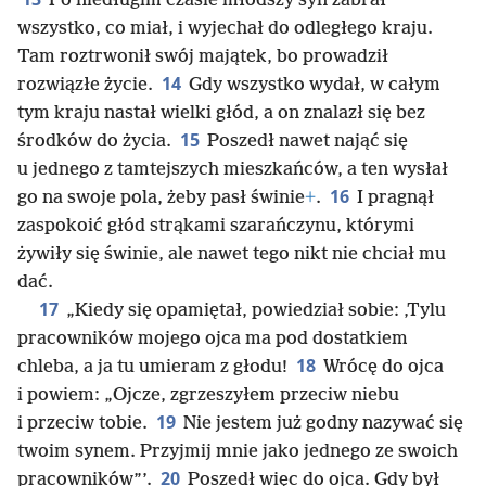
Po niedługim czasie młodszy syn zabrał
wszystko, co miał, i wyjechał do odległego kraju.
Tam roztrwonił swój majątek, bo prowadził
14
rozwiązłe życie.
Gdy wszystko wydał, w całym
tym kraju nastał wielki głód, a on znalazł się bez
15
środków do życia.
Poszedł nawet nająć się
u jednego z tamtejszych mieszkańców, a ten wysłał
16
go na swoje pola, żeby pasł świnie
+
.
I pragnął
zaspokoić głód strąkami szarańczynu, którymi
żywiły się świnie, ale nawet tego nikt nie chciał mu
dać.
17
„Kiedy się opamiętał, powiedział sobie: ‚Tylu
pracowników mojego ojca ma pod dostatkiem
18
chleba, a ja tu umieram z głodu!
Wrócę do ojca
i powiem: „Ojcze, zgrzeszyłem przeciw niebu
19
i przeciw tobie.
Nie jestem już godny nazywać się
twoim synem. Przyjmij mnie jako jednego ze swoich
20
pracowników”’.
Poszedł więc do ojca. Gdy był