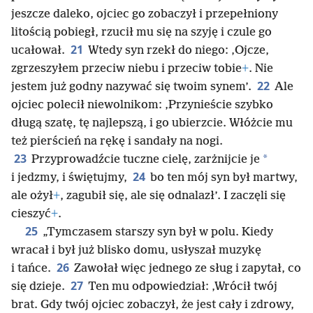
jeszcze daleko, ojciec go zobaczył i przepełniony
litością pobiegł, rzucił mu się na szyję i czule go
21
ucałował.
Wtedy syn rzekł do niego: ‚Ojcze,
zgrzeszyłem przeciw niebu i przeciw tobie
+
. Nie
22
jestem już godny nazywać się twoim synem’.
Ale
ojciec polecił niewolnikom: ‚Przynieście szybko
długą szatę, tę najlepszą, i go ubierzcie. Włóżcie mu
też pierścień na rękę i sandały na nogi.
23
*
Przyprowadźcie tuczne cielę, zarżnijcie je
24
i jedzmy, i świętujmy,
bo ten mój syn był martwy,
ale ożył
+
, zagubił się, ale się odnalazł’. I zaczęli się
cieszyć
+
.
25
„Tymczasem starszy syn był w polu. Kiedy
wracał i był już blisko domu, usłyszał muzykę
26
i tańce.
Zawołał więc jednego ze sług i zapytał, co
27
się dzieje.
Ten mu odpowiedział: ‚Wrócił twój
brat. Gdy twój ojciec zobaczył, że jest cały i zdrowy,