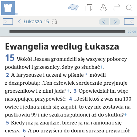
Łukasza 15
Audio Player
00:00
Ewangelia według Łukasza
15
Wokół Jezusa gromadzili się wszyscy poborcy
podatkowi i grzesznicy, żeby go słuchać
+
.
2
*
A faryzeusze i uczeni w piśmie
mówili
z dezaprobatą: „Ten człowiek serdecznie przyjmuje
3
grzeszników i z nimi jada”
+
.
Opowiedział im więc
4
następującą przypowieść:
„Jeśli ktoś z was ma 100
owiec i jedna z nich się zagubi, to czy nie zostawia na
pustkowiu 99 i nie szuka zagubionej aż do skutku?
+
5
Kiedy już ją znajdzie, bierze ją na ramiona i się
6
cieszy.
A po przyjściu do domu sprasza przyjaciół