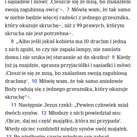
i sąsiadów i mówi: ‚Cieszcie się ze mną, bo znalazłem
7
swoją zagubioną owcę’
+
.
Mówię wam, że tak samo
w niebie będzie więcej radości z jednego grzesznika,
który okazuje skruchę
+
, niż z 99 prawych, którym
skrucha nie jest potrzebna
+
.
8
„Albo jeśli jakaś kobieta ma 10 drachm i jedną
z nich zgubi, to czy nie zapala lampy, nie zamiata
9
domu i nie szuka jej starannie aż do skutku?
Kiedy
już ją znajdzie, sprasza przyjaciółki i sąsiadki i mówi:
‚Cieszcie się ze mną, bo znalazłam swoją zagubioną
10
drachmę’.
Mówię wam, że tak samo aniołowie
Boży radują się z jednego grzesznika, który okazuje
skruchę”
+
.
11
Następnie Jezus rzekł: „Pewien człowiek miał
12
dwóch synów.
Młodszy z nich powiedział mu:
‚Ojcze, daj mi część majątku, która mi przypada’.
Wtedy ojciec rozdzielił między synów swój majątek.
13