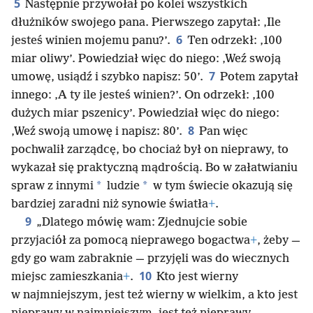
5
Następnie przywołał po kolei wszystkich
dłużników swojego pana. Pierwszego zapytał: ‚Ile
6
jesteś winien mojemu panu?’.
Ten odrzekł: ‚100
miar oliwy’. Powiedział więc do niego: ‚Weź swoją
7
umowę, usiądź i szybko napisz: 50’.
Potem zapytał
innego: ‚A ty ile jesteś winien?’. On odrzekł: ‚100
dużych miar pszenicy’. Powiedział więc do niego:
8
‚Weź swoją umowę i napisz: 80’.
Pan więc
pochwalił zarządcę, bo chociaż był on nieprawy, to
wykazał się praktyczną mądrością. Bo w załatwianiu
*
*
spraw z innymi
ludzie
w tym świecie okazują się
bardziej zaradni niż synowie światła
+
.
9
„Dlatego mówię wam: Zjednujcie sobie
przyjaciół za pomocą nieprawego bogactwa
+
, żeby —
gdy go wam zabraknie — przyjęli was do wiecznych
10
miejsc zamieszkania
+
.
Kto jest wierny
w najmniejszym, jest też wierny w wielkim, a kto jest