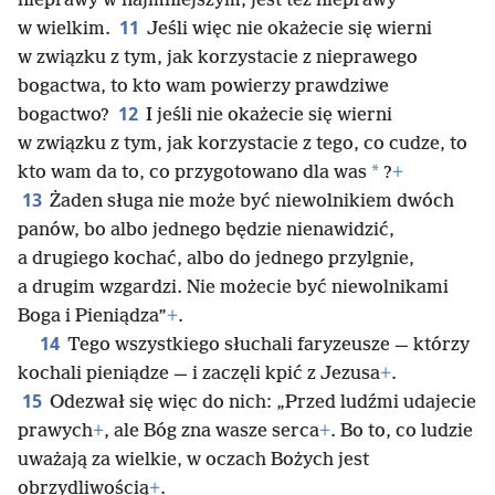
nieprawy w najmniejszym, jest też nieprawy
11
w wielkim.
Jeśli więc nie okażecie się wierni
w związku z tym, jak korzystacie z nieprawego
bogactwa, to kto wam powierzy prawdziwe
12
bogactwo?
I jeśli nie okażecie się wierni
w związku z tym, jak korzystacie z tego, co cudze, to
*
kto wam da to, co przygotowano dla was
?
+
13
Żaden sługa nie może być niewolnikiem dwóch
panów, bo albo jednego będzie nienawidzić,
a drugiego kochać, albo do jednego przylgnie,
a drugim wzgardzi. Nie możecie być niewolnikami
Boga i Pieniądza”
+
.
14
Tego wszystkiego słuchali faryzeusze — którzy
kochali pieniądze — i zaczęli kpić z Jezusa
+
.
15
Odezwał się więc do nich: „Przed ludźmi udajecie
prawych
+
, ale Bóg zna wasze serca
+
. Bo to, co ludzie
uważają za wielkie, w oczach Bożych jest
obrzydliwością
+
.