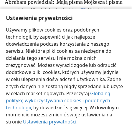
Abraham powiedział: ‚Mają pisma Mojżesza i pisma
30
proroków. Niech ich słuchają’
+
.
Wtedy bogacz
Ustawienia prywatności
odrzekł: ‚Ojcze Abrahamie, nie posłuchają ich. Ale
jeśli pójdzie do nich ktoś z umarłych, to okażą
Używamy plików cookies oraz podobnych
31
skruchę’.
Na to on mu odparł: ‚Jeśli nie słuchają
technologii, by zapewnić ci jak najlepsze
pism Mojżesza
+
ani pism proroków, to nie dadzą się
doświadczenia podczas korzystania z naszego
przekonać, choćby ktoś powstał z martwych’”.
serwisu. Niektóre pliki cookies są niezbędne do
działania tego serwisu i nie można z nich
zrezygnować. Możesz wyrazić zgodę lub odrzucić
dodatkowe pliki cookies, których używamy jedynie
w celu ulepszenia doświadczeń użytkownika. Żadne
polski
Udostępnij
Ustawienia
z tych danych nie zostaną nigdy sprzedane lub użyte
Copyright
© 2026 Watch Tower Bible and Tract Society of Pennsylvania
w celach marketingowych. Przeczytaj
Globalną
Warunki użytkowania
Polityka prywatności
Ustawienia prywatności
Zaloguj
JW.ORG
politykę wykorzystywania cookies i podobnych
technologii
, by dowiedzieć się więcej. W dowolnym
momencie możesz zmienić swoje ustawienia na
stronie
Ustawienia prywatności
.