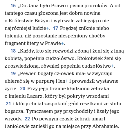
16
„Do Jana było Prawo i pisma proroków. A od
tamtego czasu głoszona jest dobra nowina
o Królestwie Bożym i wytrwale zabiegają o nie
17
najróżniejsi ludzie
+
.
Prędzej zniknie niebo
i ziemia, niż pozostanie niespełniony choćby
fragment litery w Prawie
+
.
18
„Każdy, kto się rozwodzi z żoną i żeni się z inną
kobietą, popełnia cudzołóstwo. Ktokolwiek żeni się
z rozwiedzioną, również popełnia cudzołóstwo
+
.
19
„Pewien bogaty człowiek miał w zwyczaju
ubierać się w purpurę i len
+
i prowadził wystawne
20
życie.
Przy jego bramie kładziono żebraka
o imieniu Łazarz, który był pokryty wrzodami
21
i który chciał zaspokoić głód resztkami ze stołu
bogacza. Tymczasem psy przychodziły i lizały jego
22
wrzody.
Po pewnym czasie żebrak umarł
i aniołowie zanieśli go na miejsce przy Abrahamie.