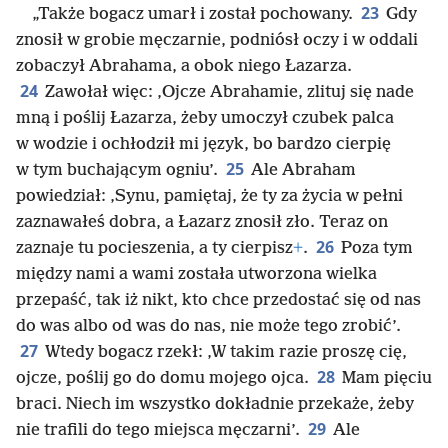
23
„Także bogacz umarł i został pochowany.
Gdy
znosił w grobie męczarnie, podniósł oczy i w oddali
zobaczył Abrahama, a obok niego Łazarza.
24
Zawołał więc: ‚Ojcze Abrahamie, zlituj się nade
mną i poślij Łazarza, żeby umoczył czubek palca
w wodzie i ochłodził mi język, bo bardzo cierpię
25
w tym buchającym ogniu’.
Ale Abraham
powiedział: ‚Synu, pamiętaj, że ty za życia w pełni
zaznawałeś dobra, a Łazarz znosił zło. Teraz on
26
zaznaje tu pocieszenia, a ty cierpisz
+
.
Poza tym
między nami a wami została utworzona wielka
przepaść, tak iż nikt, kto chce przedostać się od nas
do was albo od was do nas, nie może tego zrobić’.
27
Wtedy bogacz rzekł: ‚W takim razie proszę cię,
28
ojcze, poślij go do domu mojego ojca.
Mam pięciu
braci. Niech im wszystko dokładnie przekaże, żeby
29
nie trafili do tego miejsca męczarni’.
Ale