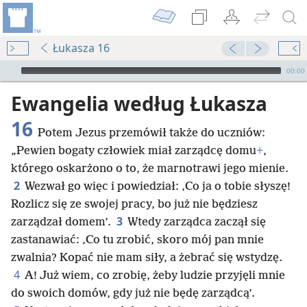
Łukasza 16
Audio Player
00:00
Ewangelia według Łukasza
16
Potem Jezus przemówił także do uczniów:
„Pewien bogaty człowiek miał zarządcę domu
+
,
którego oskarżono o to, że marnotrawi jego mienie.
2
Wezwał go więc i powiedział: ‚Co ja o tobie słyszę!
Rozlicz się ze swojej pracy, bo już nie będziesz
3
zarządzał domem’.
Wtedy zarządca zaczął się
zastanawiać: ‚Co tu zrobić, skoro mój pan mnie
zwalnia? Kopać nie mam siły, a żebrać się wstydzę.
4
A! Już wiem, co zrobię, żeby ludzie przyjęli mnie
do swoich domów, gdy już nie będę zarządcą’.