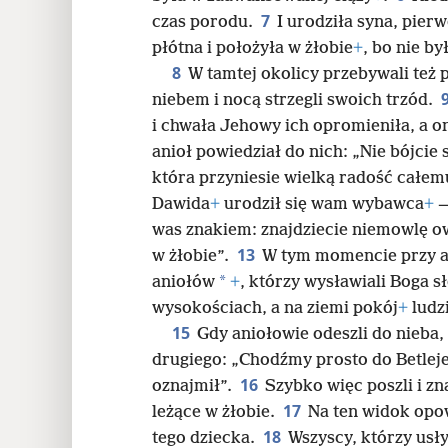
7
czas porodu.
I urodziła syna, pie
24
płótna i położyła w żłobie
+
, bo nie by
8
W tamtej okolicy przebywali też 
32
niebem i nocą strzegli swoich trzód.
i chwała Jehowy ich opromieniła, a on
40
anioł powiedział do nich: „Nie bójci
która przyniesie wielką radość całem
48
Dawida
+
urodził się wam wybawca
+
—
was znakiem: znajdziecie niemowlę ow
13
w żłobie”.
W tym momencie przy an
*
aniołów
+
, którzy wysławiali Boga 
wysokościach, a na ziemi pokój
+
ludz
15
Gdy aniołowie odeszli do nieba,
drugiego: „Chodźmy prosto do Betlej
16
oznajmił”.
Szybko więc poszli i zn
17
leżące w żłobie.
Na ten widok opow
18
tego dziecka.
Wszyscy, którzy usły