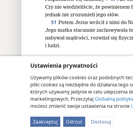
Czy nie wiedzieliście, że powinienem
jednak nie zrozumieli jego słów.
51
Potem Jezus wrócił z nimi do Na
Jego matka starannie zachowywała t
nabywał mądrości, rozwijał się fizycz
i ludzi.
Ustawienia prywatności
Używamy plików cookies oraz podobnych techn
Copyright
© 2026 Watch Tower Bible and Tract
pliki cookies są niezbędne do działania tego
których używamy jedynie w celu ulepszenia d
marketingowych. Przeczytaj
Globalną polityk
możesz zmienić swoje ustawienia na stronie
Zaakceptuj
Odrzuć
Dostosuj