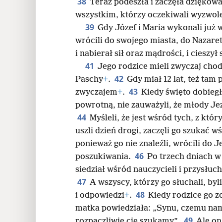
38
Teraz podeszła i zaczęła dziękow
wszystkim, którzy oczekiwali wyzwol
39
Gdy Józef i Maria wykonali już
wrócili do swojego miasta, do Nazaret
i nabierał sił oraz mądrości, i cieszy
41
Jego rodzice mieli zwyczaj chod
42
Paschy
+
.
Gdy miał 12 lat, też tam 
43
zwyczajem
+
.
Kiedy święto dobiegł
powrotną, nie zauważyli, że młody Je
44
Myśleli, że jest wśród tych, z któ
uszli dzień drogi, zaczęli go szukać
ponieważ go nie znaleźli, wrócili do 
46
poszukiwania.
Po trzech dniach w 
siedział wśród nauczycieli i przysłuch
47
A wszyscy, którzy go słuchali, by
48
i odpowiedzi
+
.
Kiedy rodzice go zo
matka powiedziała: „Synu, czemu nam
49
rozpaczliwie cię szukamy”.
Ale on