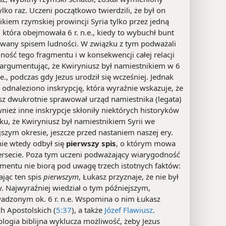
tylko raz. Uczeni początkowo twierdzili, że był on
kiem rzymskiej prowincji Syria tylko przez jedną
 która obejmowała 6 r. n.e., kiedy to wybuchł bunt
any spisem ludności. W związku z tym podważali
ość tego fragmentu i w konsekwencji całej relacji
 argumentując, że Kwiryniusz był namiestnikiem w 6
n.e., podczas gdy Jezus urodził się wcześniej. Jednak
 odnaleziono inskrypcję, która wyraźnie wskazuje, że
sz dwukrotnie sprawował urząd namiestnika (legata)
wnież inne inskrypcje skłoniły niektórych historyków
ku, że Kwiryniusz był namiestnikiem Syrii we
szym okresie, jeszcze przed nastaniem naszej ery.
nie wtedy odbył się
pierwszy spis
, o którym mowa
rsecie. Poza tym uczeni podważający wiarygodność
gmentu nie biorą pod uwagę trzech istotnych faktów:
ając ten spis
pierwszym
, Łukasz przyznaje, że nie był
. Najwyraźniej wiedział o tym późniejszym,
adzonym ok. 6 r. n.e. Wspomina o nim Łukasz
h Apostolskich (
5:37
), a także
Józef Flawiusz
.
logia biblijna wyklucza możliwość, żeby Jezus