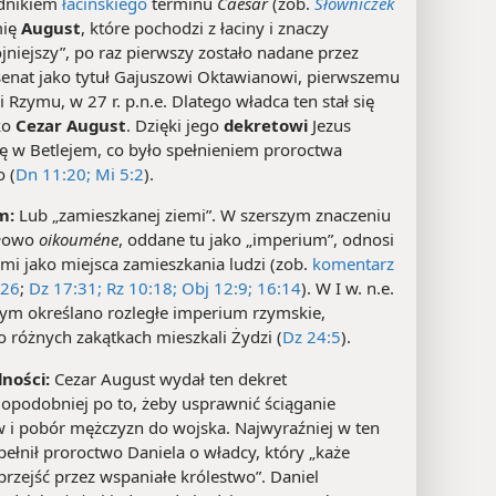
dnikiem
łacińskiego
terminu
Caesar
(zob.
Słowniczek
mię
August
, które pochodzi z łaciny i znaczy
jniejszy”, po raz pierwszy zostało nadane przez
senat jako tytuł Gajuszowi Oktawianowi, pierwszemu
 Rzymu, w 27 r. p.n.e. Dlatego władca ten stał się
ko
Cezar August
. Dzięki jego
dekretowi
Jezus
ię w Betlejem, co było spełnieniem proroctwa
o (
Dn 11:20;
Mi 5:2
).
m:
Lub „zamieszkanej ziemi”. W szerszym znaczeniu
słowo
oikouméne
, oddane tu jako „imperium”, odnosi
emi jako miejsca zamieszkania ludzi (zob.
komentarz
:26
;
Dz 17:31;
Rz 10:18;
Obj 12:9;
16:14
). W I w. n.e.
ym określano rozległe imperium rzymskie,
 różnych zakątkach mieszkali Żydzi (
Dz 24:5
).
dności:
Cezar August wydał ten dekret
opodobniej po to, żeby usprawnić ściąganie
 i pobór mężczyzn do wojska. Najwyraźniej w ten
ełnił proroctwo Daniela o władcy, który „każe
rzejść przez wspaniałe królestwo”. Daniel