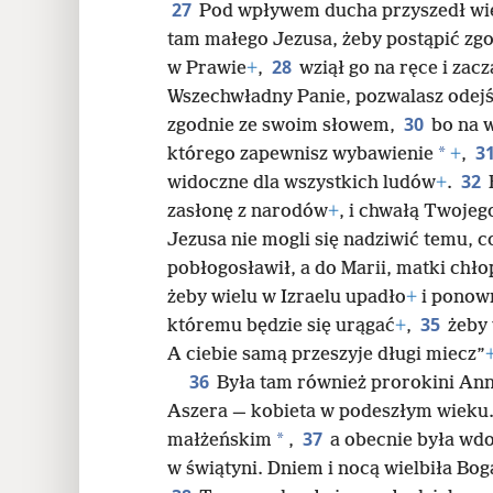
27
Pod wpływem ducha przyszedł więc
tam małego Jezusa, żeby postąpić z
28
w Prawie
+
,
wziął go na ręce i za
Wszechwładny Panie, pozwalasz odej
30
zgodnie ze swoim słowem,
bo na 
3
*
którego zapewnisz wybawienie
+
,
32
widoczne dla wszystkich ludów
+
.
zasłonę z narodów
+
, i chwałą Twojego
Jezusa nie mogli się nadziwić temu, c
pobłogosławił, a do Marii, matki chło
żeby wielu w Izraelu upadło
+
i ponow
35
któremu będzie się urągać
+
,
żeby 
A ciebie samą przeszyje długi miecz”
36
Była tam również prorokini Ann
Aszera — kobieta w podeszłym wieku. 
37
*
małżeńskim
,
a obecnie była wdo
w świątyni. Dniem i nocą wielbiła Bog