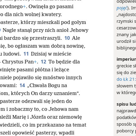
odpowie
rworodnego
+
. Owinęła go pasami
pojęć
). I
„najdosto
ło dla nich wolnej kwatery.
rzymski 
pasterze, którzy mieszkali pod gołym
cesarzowi
9
Nagle stanął przy nich anioł Jehowy
znany ja
10
i bardzo się przestraszyli.
Ale
urodził s
e się, bo ogłaszam wam dobrą nowinę,
biblijneg
11
u ludowi.
Dzisiaj w mieście
imperiu
12
 Chrystus Pan
+
.
To będzie dla
greckie 
inięte pasami płótna i leżące
się do zi
iele pojawiło się mnóstwo innych
do Łk 21
14
słowem t
słowami:
„Chwała Bogu na
w którego
iom, których On darzy uznaniem”.
 pasterze odezwali się jeden do
spisu lu
em i zobaczmy to, co Jehowa nam
najprawd
podatków
aleźli Marię i Józefa oraz niemowlę
sposób sp
iedzieli, co im przekazano na temat
poborcy p
szeli opowieść pasterzy, wpadli