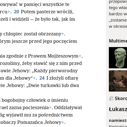
przepowi
howywać w pamięci wszystkie te
tego wład
20
ercu
+
.
Potem pasterze wrócili,
bardzo w
li i widzieli — że było tak, jak im
„zostanie
w okresi
y chłopiec został obrzezany
+
.
Multim
tórym jeszcze przed jego poczęciem
zenia zgodnie z Prawem Mojżeszowym
+
,
erozolimy, żeby stawić się z nim przed
 Prawie Jehowy: „Każdy pierworodny
24
ym dla Jehowy”
+
.
I złożyli ofiarę
wie Jehowy: „Dwie turkawki lub dwa
Skor
i bogobojny człowiek o imieniu
ael zazna pocieszenia
+
. Oddziaływał
Łukasz
Bóg wyjawił mu za pośrednictwem
namiestni
e zobaczy Pomazańca Jehowy
+
.
Kwiryniu