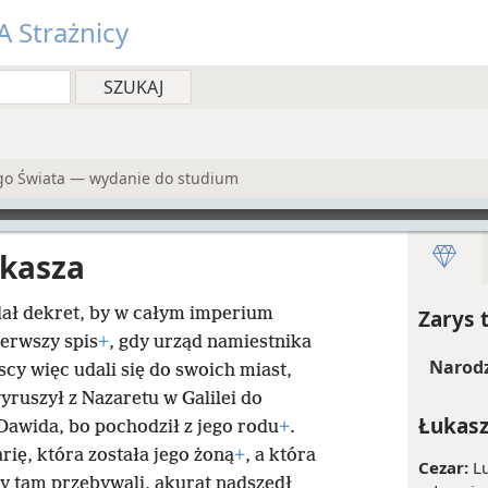
 Strażnicy
go Świata — wydanie do studium
ukasza
ał dekret, by w całym imperium
Zarys 
ierwszy spis
+
, gdy urząd namiestnika
Narodz
cy więc udali się do swoich miast,
yruszył z Nazaretu w Galilei do
Łukasz
Dawida, bo pochodził z jego rodu
+
.
arię, która została jego żoną
+
, a która
Cezar:
Lu
y tam przebywali, akurat nadszedł