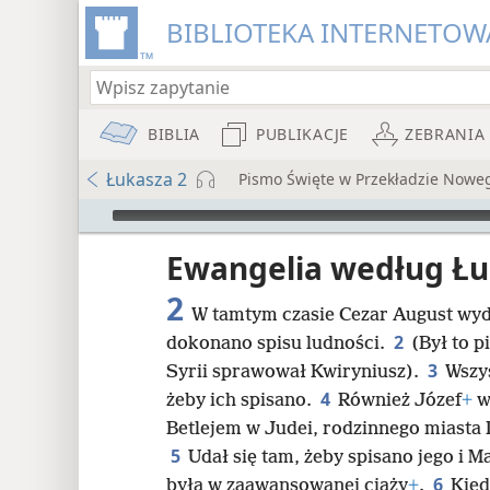
BIBLIOTEKA INTERNETOWA
BIBLIA
PUBLIKACJE
ZEBRANIA
Łukasza 2
Pismo Święte w Przekładzie Nowe
Audio Player
iata
Ewangelia według Ł
2
W tamtym czasie Cezar August wyd
2
dokonano spisu ludności.
(Był to p
3
Syrii sprawował Kwiryniusz).
Wszys
4
żeby ich spisano.
Również Józef
+
w
8
Betlejem w Judei, rodzinnego miasta 
5
Udał się tam, żeby spisano jego i M
16
6
była w zaawansowanej ciąży
+
.
Kied