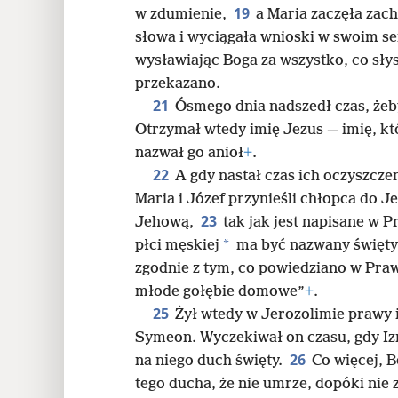
19
w zdumienie,
a Maria zaczęła zac
słowa i wyciągała wnioski w swoim s
wysławiając Boga za wszystko, co słysze
przekazano.
21
Ósmego dnia nadszedł czas, żeb
Otrzymał wtedy imię Jezus — imię, k
nazwał go anioł
+
.
22
A gdy nastał czas ich oczyszc
Maria i Józef przynieśli chłopca do J
23
Jehową,
tak jak jest napisane w
*
płci męskiej
ma być nazwany święt
zgodnie z tym, co powiedziano w Pra
młode gołębie domowe”
+
.
25
Żył wtedy w Jerozolimie prawy 
Symeon. Wyczekiwał on czasu, gdy Izr
26
na niego duch święty.
Co więcej, 
tego ducha, że nie umrze, dopóki ni