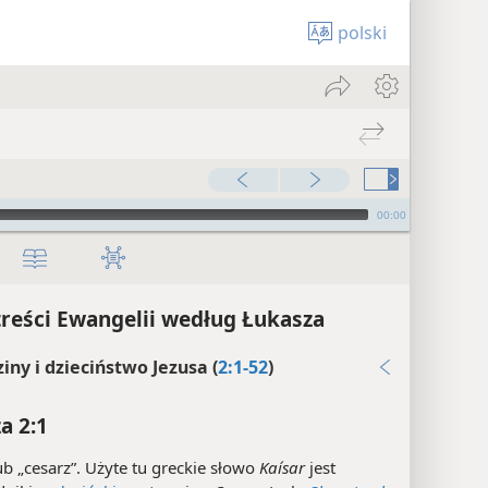
polski
00:00
treści Ewangelii według Łukasza
iny i dzieciństwo Jezusa (
2:1-52
)
a 2:1
b „cesarz”. Użyte tu greckie słowo
Kaísar
jest