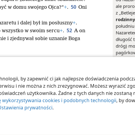
ale pror
50
 być w domu swojego Ojca?”
+
.
Oni
z „Betlej
rodzinn
zaretu i dalej był im posłuszny
+
.
południu 
52
o wszystko w swoim sercu
+
.
A on
Nazarete
nie i zjednywał sobie uznanie Boga
długość t
dróg) mo
pagórkow
i trwać ki
Multim
ologii, by zapewnić ci jak najlepsze doświadczenia podcza
 Society of Pennsylvania
Warunki użytkowania
Polityka prywatności
Ust
 serwisu i nie można z nich zrezygnować. Możesz wyrazić zg
oświadczeń użytkownika. Żadne z tych danych nie zostaną n
ę wykorzystywania cookies i podobnych technologii
, by do
Ustawienia prywatności
.
Odsyłac
+
Mt 1:
+
1Sm 16