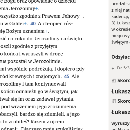
ać Bogu oraz opowiadać o dziecku
urodził s
enia Jerozolimy
+
.
z niej na
kadencji,
 wszystko zgodnie z Prawem Jehowy
+
,
3) Łukasz
40
u w Galilei
+
.
A chłopiec rósł
w okresie
ł się Bożym uznaniem
+
.
niego wy
zić co roku do Jerozolimy na święto
świętym 
poszli zgodnie z przyjętym
o końca i wyruszyli w drogę
Odsyłac
zus pozostał w Jerozolimie.
+
Dz 5:
rymi wspólnie podróżują, i dopiero gdy
45
 wśród krewnych i znajomych.
Ale
Skor
Jerozolimy i tam kontynuowali
Łukasz
końcu odnaleźli go w świątyni, jak
iwał się im oraz zadawał pytania.
Skor
li pod wrażeniem jego zrozumienia
Łukasz
baczyli, bardzo się zdumieli, a jego
 to zrobiłeś? Razem z ojcem
wyruszył
od Nazar
 odparł: „Dlaczego mnie szukaliście?