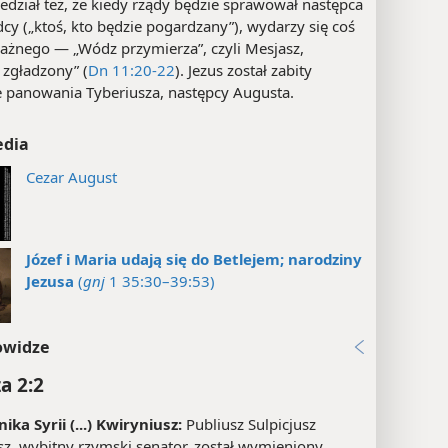
edział też, że kiedy rządy będzie sprawował następca
cy („ktoś, kto będzie pogardzany”), wydarzy się coś
ażnego — „Wódz przymierza”, czyli Mesjasz,
 zgładzony” (
Dn 11:20-22
). Jezus został zabity
e panowania Tyberiusza, następcy Augusta.
edia
Cezar August
Józef i Maria udają się do Betlejem; narodziny
Jezusa
(
gnj
1 35:30–39:53)
owidze
a 2:2
ka Syrii (...) Kwiryniusz:
Publiusz Sulpicjusz
sz, wybitny rzymski senator, został wymieniony