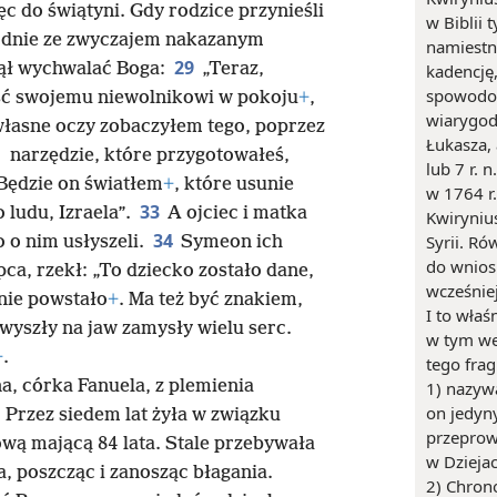
 do świątyni. Gdy rodzice przynieśli
w Biblii 
godnie ze zwyczajem nakazanym
namiestni
29
czął wychwalać Boga:
„Teraz,
kadencję,
spowodow
ść swojemu niewolnikowi w pokoju
+
,
wiarygodn
własne oczy zobaczyłem tego, poprzez
Łukasza,
1
narzędzie, które przygotowałeś,
lub 7 r. 
Będzie on światłem
+
, które usunie
w 1764 r.
33
 ludu, Izraela”.
A ojciec i matka
Kwiryniu
34
Syrii. Ró
o o nim usłyszeli.
Symeon ich
do wnios
pca, rzekł: „To dziecko zostało dane,
wcześniej
nie powstało
+
. Ma też być znakiem,
I to właś
wyszły na jaw zamysły wielu serc.
w tym we
+
.
tego fra
a, córka Fanuela, z plemienia
1) nazyw
on jedyny
Przez siedem lat żyła w związku
przeprow
wą mającą 84 lata. Stale przebywała
w Dziejac
a, poszcząc i zanosząc błagania.
2) Chrono