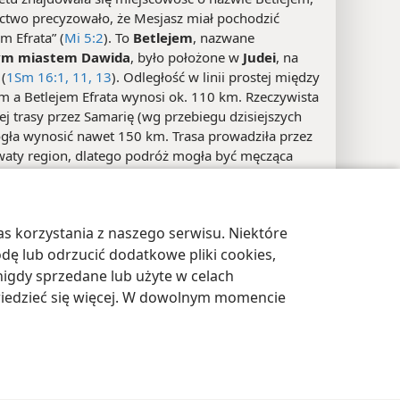
octwo precyzowało, że Mesjasz miał pochodzić
em Efrata” (
Mi 5:2
). To
Betlejem
, nazwane
ym miastem Dawida
, było położone w
Judei
, na
(
1Sm 16:1,
11,
13
). Odległość w linii prostej między
m a Betlejem Efrata wynosi ok. 110 km. Rzeczywista
ej trasy przez Samarię (wg przebiegu dzisiejszych
gła wynosić nawet 150 km. Trasa prowadziła przez
aty region, dlatego podróż mogła być męcząca
lka dni.
edia
s korzystania z naszego serwisu. Niektóre
awienia prywatności
Zaloguj
JW.ORG
Zima w Betlejem
odę lub odrzucić dodatkowe pliki cookies,
igdy sprzedane lub użyte w celach
wiedzieć się więcej. W dowolnym momencie
ze
16
:1; Mi 5:2; Mt 2:6; Jn 7:42