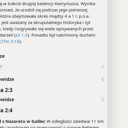
ię w trakcie drugiej kadencji Kwiryniusza. Wynika
tomiast, że urodził się podczas jego pierwszej
 która obejmowała okres między 4 a 1 r. p.n.e.
 jest uważany za skrupulatnego historyka i żył
, kiedy rozgrywało się wiele opisywanych przez
darzeń (
Łk 1:3
). Ponadto był natchniony duchem
(
2Tm 3:16
).
ze
37
owidze
a 2:3
owidze
a 2:4
 z Nazaretu w Galilei:
W odległości zaledwie 11 km
etu znajdowała się miejscowość o nazwie Betlejem,