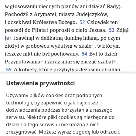
w głosowaniu niecnych planów ani działań Rady).
Pochodził z Arymatei, miasta Judejczyków,
52
i oczekiwał Królestwa Bożego.
Człowiek ten
53
poszedł do Piłata i poprosił o ciało Jezusa.
Zdjął
je
+
i zawinął w delikatną tkaninę lnianą, po czym
złożył w grobowcu wykutym w skale
+
, w którym
54
jeszcze nikt nie był pochowany.
Był to dzień
Przygotowania
+
i zaraz miał się zacząć szabat
+
.
55
A kobiety, które przybyły z Jezusem z Galilei,
również poszły na to miejsce i zobaczyły grobowiec,
Ustawienia prywatności
56
i widziały, jak złożono ciało Jezusa
+
.
Potem
wróciły, żeby przygotować wonne korzenie
Używamy plików cookies oraz podobnych
i pachnące olejki. Ale oczywiście w szabat
+
zgodnie
technologii, by zapewnić ci jak najlepsze
z przykazaniem odpoczywały.
doświadczenia podczas korzystania z naszego
serwisu. Niektóre pliki cookies są niezbędne do
działania tego serwisu i nie można z nich
zrezygnować. Możesz wyrazić zgodę lub odrzucić