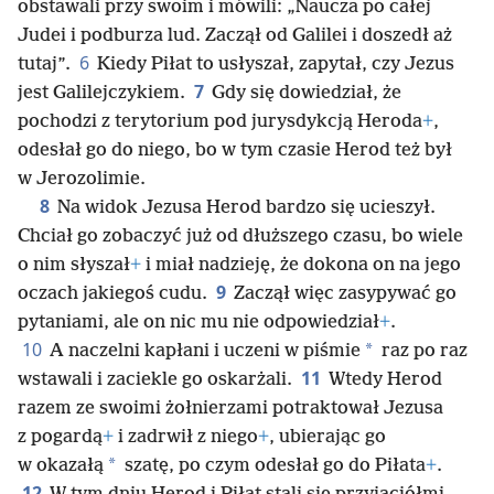
obstawali przy swoim i mówili: „Naucza po całej
Judei i podburza lud. Zaczął od Galilei i doszedł aż
6
tutaj”.
Kiedy Piłat to usłyszał, zapytał, czy Jezus
7
jest Galilejczykiem.
Gdy się dowiedział, że
pochodzi z terytorium pod jurysdykcją Heroda
+
,
odesłał go do niego, bo w tym czasie Herod też był
w Jerozolimie.
8
Na widok Jezusa Herod bardzo się ucieszył.
Chciał go zobaczyć już od dłuższego czasu, bo wiele
o nim słyszał
+
i miał nadzieję, że dokona on na jego
9
oczach jakiegoś cudu.
Zaczął więc zasypywać go
pytaniami, ale on nic mu nie odpowiedział
+
.
10
*
A naczelni kapłani i uczeni w piśmie
raz po raz
11
wstawali i zaciekle go oskarżali.
Wtedy Herod
razem ze swoimi żołnierzami potraktował Jezusa
z pogardą
+
i zadrwił z niego
+
, ubierając go
*
w okazałą
szatę, po czym odesłał go do Piłata
+
.
12