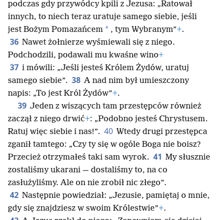
podczas gdy przywódcy kpili z Jezusa: „Ratował
innych, to niech teraz uratuje samego siebie, jeśli
*
jest Bożym Pomazańcem
, tym Wybranym”
+
.
36
Nawet żołnierze wyśmiewali się z niego.
Podchodzili, podawali mu kwaśne wino
+
37
i mówili: „Jeśli jesteś Królem Żydów, uratuj
38
samego siebie”.
A nad nim był umieszczony
napis: „To jest Król Żydów”
+
.
39
Jeden z wiszących tam przestępców również
zaczął z niego drwić
+
: „Podobno jesteś Chrystusem.
40
Ratuj więc siebie i nas!”.
Wtedy drugi przestępca
zganił tamtego: „Czy ty się w ogóle Boga nie boisz?
41
Przecież otrzymałeś taki sam wyrok.
My słusznie
zostaliśmy ukarani — dostaliśmy to, na co
zasłużyliśmy. Ale on nie zrobił nic złego”.
42
Następnie powiedział: „Jezusie, pamiętaj o mnie,
gdy się znajdziesz w swoim Królestwie”
+
.