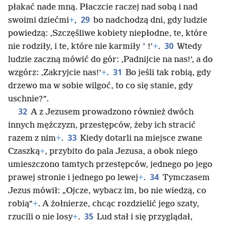
płakać nade mną. Płaczcie raczej nad sobą i nad
29
swoimi dziećmi
+
,
bo nadchodzą dni, gdy ludzie
powiedzą: ‚Szczęśliwe kobiety niepłodne, te, które
30
*
nie rodziły, i te, które nie karmiły
!’
+
.
Wtedy
ludzie zaczną mówić do gór: ‚Padnijcie na nas!’, a do
31
wzgórz: ‚Zakryjcie nas!’
+
.
Bo jeśli tak robią, gdy
drzewo ma w sobie wilgoć, to co się stanie, gdy
uschnie?”.
32
A z Jezusem prowadzono również dwóch
innych mężczyzn, przestępców, żeby ich stracić
33
razem z nim
+
.
Kiedy dotarli na miejsce zwane
Czaszką
+
, przybito do pala Jezusa, a obok niego
umieszczono tamtych przestępców, jednego po jego
34
prawej stronie i jednego po lewej
+
.
Tymczasem
Jezus mówił: „Ojcze, wybacz im, bo nie wiedzą, co
robią”
+
. A żołnierze, chcąc rozdzielić jego szaty,
35
rzucili o nie losy
+
.
Lud stał i się przyglądał,