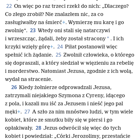
22
On więc po raz trzeci rzekł do nich: „Dlaczego?
Co złego zrobił? Nie znalazłem nic, za co
zasługiwałby na śmierć
+
. Wymierzę mu karę i go
23
zwolnię”.
Wtedy oni stali się natarczywi
*
i wrzeszcząc, żądali, żeby został stracony
. I ich
24
krzyki wzięły górę
+
.
Piłat postanowił więc
25
spełnić ich żądanie.
Zwolnił człowieka, o którego
się dopraszali, a który siedział w więzieniu za rebelię
i morderstwo. Natomiast Jezusa, zgodnie z ich wolą,
wydał na stracenie.
26
Kiedy żołnierze odprowadzali Jezusa,
zatrzymali niejakiego Szymona z Cyreny, idącego
z pola, i kazali mu iść za Jezusem i nieść jego pal
27
męki
+
.
A szło za nim mnóstwo ludzi, w tym wiele
kobiet, które ze smutku biły się w piersi i go
28
opłakiwały.
Jezus odwrócił się więc do tych
kobiet i powiedział: „Córki Jerozolimy, przestańcie