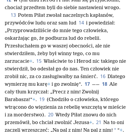
W tym dniu Herod i Piłat stali się przyjaciółmi,
chociaż przedtem byli do siebie nastawieni wrogo.
13
Potem Piłat zwołał naczelnych kapłanów,
14
przywódców ludu oraz sam lud
i powiedział:
„Przyprowadziliście do mnie tego człowieka,
oskarżając go, że podburza lud do rebelii.
Przesłuchałem go w waszej obecności, ale nie
stwierdziłem, żeby był winny tego, co mu
15
zarzucacie
+
.
Właściwie to i Herod nic takiego nie
stwierdził, bo odesłał go do nas. Ten człowiek nie
16
zrobił nic, za co zasługiwałby na śmierć.
Dlatego
17
18
wymierzę mu karę
+
i go zwolnię”.
——
Ale
cały tłum krzyczał: „Precz z nim! Zwolnij
19
Barabasza!”
+
.
(Chodziło o człowieka, którego
wtrącono do więzienia za rebelię wszczętą w mieście
20
i za morderstwo).
Wtedy Piłat znowu do nich
21
przemówił, bo chciał zwolnić Jezusa
+
.
Na to oni
*
zaczęli wrzeszczeć: „Na pal z nim! Na pal z nim!
”
+
.