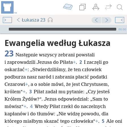
Łukasza 23
Audio Player
00:00
Ewangelia według Łukasza
23
Następnie wszyscy zebrani powstali
2
i zaprowadzili Jezusa do Piłata
+
.
I zaczęli go
oskarżać
+
: „Stwierdziliśmy, że ten człowiek
podburza nasz naród i zabrania płacić podatki
Cezarowi
+
, a o sobie mówi, że jest Chrystusem,
3
królem”
+
.
Piłat zadał mu pytanie: „Czy jesteś
Królem Żydów?”. Jezus odpowiedział: „Sam to
4
mówisz”
+
.
Wtedy Piłat rzekł do naczelnych
kapłanów i do tłumów: „Nie widzę powodu, dla
5
którego miałbym skazać tego człowieka”
+
.
Ale oni