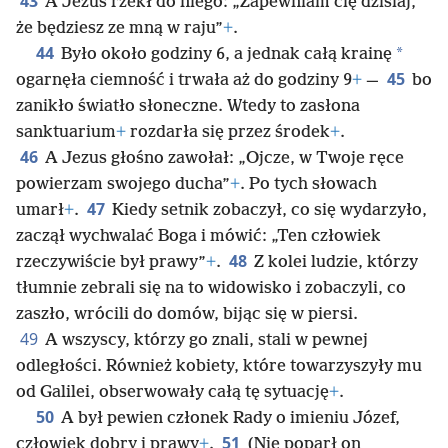
43
A Jezus rzekł do niego: „Zapewniam cię dzisiaj,
że będziesz ze mną w raju”
+
.
44
*
Było około godziny 6, a jednak całą krainę
45
ogarnęła ciemność i trwała aż do godziny 9
+
—
bo
zanikło światło słoneczne. Wtedy to zasłona
sanktuarium
+
rozdarła się przez środek
+
.
46
A Jezus głośno zawołał: „Ojcze, w Twoje ręce
powierzam swojego ducha”
+
. Po tych słowach
47
umarł
+
.
Kiedy setnik zobaczył, co się wydarzyło,
zaczął wychwalać Boga i mówić: „Ten człowiek
48
rzeczywiście był prawy”
+
.
Z kolei ludzie, którzy
tłumnie zebrali się na to widowisko i zobaczyli, co
zaszło, wrócili do domów, bijąc się w piersi.
49
A wszyscy, którzy go znali, stali w pewnej
odległości. Również kobiety, które towarzyszyły mu
od Galilei, obserwowały całą tę sytuację
+
.
50
A był pewien członek Rady o imieniu Józef,
51
człowiek dobry i prawy
+
.
(Nie poparł on