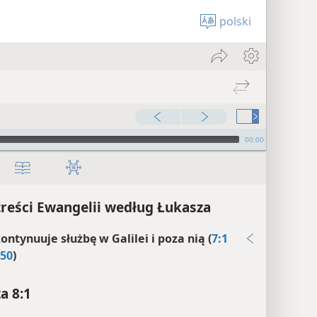
polski
00:00
treści Ewangelii według Łukasza
ontynuuje służbę w Galilei i poza nią (
7:1
:50
)
a 8:1