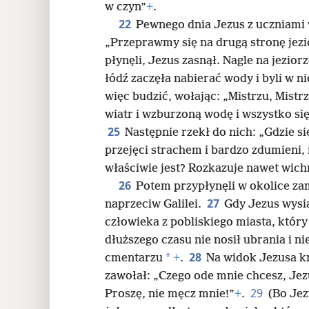
w czyn”
+
.
22
Pewnego dnia Jezus z uczniami w
„Przeprawmy się na drugą stronę jezio
płynęli, Jezus zasnął. Nagle na jezior
łódź zaczęła nabierać wody i byli w n
więc budzić, wołając: „Mistrzu, Mistr
wiatr i wzburzoną wodę i wszystko się 
25
Następnie rzekł do nich: „Gdzie si
przejęci strachem i bardzo zdumieni,
właściwie jest? Rozkazuje nawet wich
26
Potem przypłynęli w okolice z
27
naprzeciw Galilei.
Gdy Jezus wysi
człowieka z pobliskiego miasta, któr
dłuższego czasu nie nosił ubrania i n
28
*
cmentarzu
+
.
Na widok Jezusa kr
zawołał: „Czego ode mnie chcesz, Jez
29
Proszę, nie męcz mnie!”
+
.
(Bo Jez