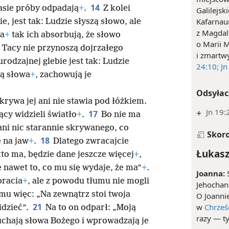
14
zasie próby odpadają
+
.
Z kolei
Galilejsk
Kafarnau
e, jest tak: Ludzie słyszą słowo, ale
z Magdal
ia
+
tak ich absorbują, że słowo
o Marii M
. Tacy nie przynoszą dojrzałego
i zmartw
rodzajnej glebie jest tak: Ludzie
24:10;
Jn
ją słowa
+
, zachowują je
Odsyłac
ykrywa jej ani nie stawia pod łóżkiem.
+
Jn 19:
17
cy widzieli światło
+
.
Bo nie ma
 ani nic starannie skrywanego, co
Skor
18
e na jaw
+
.
Dlatego zwracajcie
Łukasz
kto ma, będzie dane jeszcze więcej
+
,
e nawet to, co mu się wydaje, że ma”
+
.
Joanna:
S
bracia
+
, ale z powodu tłumu nie mogli
Jehochan
u więc: „Na zewnątrz stoi twoja
O Joannie
21
w
Chrześ
idzieć”.
Na to on odparł: „Moją
razy — t
łuchają słowa Bożego i wprowadzają je