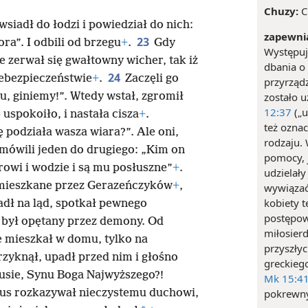
Chuzy:
C
siadł do łodzi i powiedział do nich:
zapewni
23
ra”. I odbili od brzegu
+
.
Gdy
Występuj
ze zerwał się gwałtowny wicher, tak iż
dbania o
24
iebezpieczeństwie
+
.
Zaczęli go
przyrząd
zu, giniemy!”. Wtedy wstał, zgromił
zostało 
12:37
(„u
uspokoiło, i nastała cisza
+
.
też ozna
ę podziała wasza wiara?”. Ale oni,
rodzaju.
 mówili jeden do drugiego: „Kim on
pomocy, 
rowi i wodzie i są mu posłuszne”
+
.
udzielały
amieszkane przez Gerazeńczyków
+
,
wywiązać
kobiety t
adł na ląd, spotkał pewnego
postępow
y był opętany przez demony. Od
miłosierd
ie mieszkał w domu, tylko na
przyszłyc
zyknął, upadł przed nim i głośno
greckieg
usie, Synu Boga Najwyższego?!
Mk 15:4
us rozkazywał nieczystemu duchowi,
pokrewn