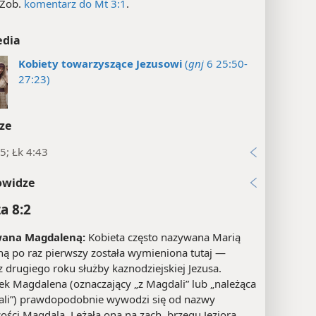
Zob.
komentarz do Mt 3:1
.
edia
Kobiety towarzyszące Jezusowi
(
gnj
6 25:50-
27:23)
ze
5; Łk 4:43
owidze
a 8:2
wana Magdaleną:
Kobieta często nazywana Marią
ą po raz pierwszy została wymieniona tutaj —
 z drugiego roku służby kaznodziejskiej Jezusa.
k Magdalena (oznaczający „z Magdali” lub „należąca
li”) prawdopodobnie wywodzi się od nazwy
ości Magdala. Leżała ona na zach. brzegu Jeziora