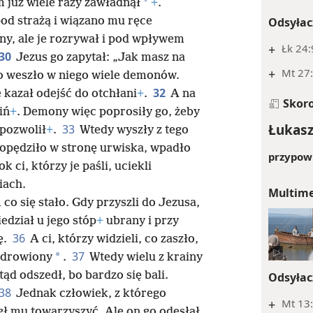
*
m już wiele razy zawładnął
+
.
Odsyłac
od strażą i wiązano mu ręce
ny, ale je rozrywał i pod wpływem
+
Łk 24:
30
Jezus go zapytał: „Jak masz na
+
Mt 27:
bo weszło w niego wiele demonów.
32
e kazał odejść do otchłani
+
.
A na
Skor
iń
+
. Demony więc poprosiły go, żeby
Łukasz
33
 pozwolił
+
.
Wtedy wyszły z tego
 popędziło w stronę urwiska, wpadło
przypowi
k ci, którzy je paśli, uciekli
iach.
Multim
co się stało. Gdy przyszli do Jezusa,
edział u jego stóp
+
ubrany i przy
36
ę.
A ci, którzy widzieli, co zaszło,
37
*
uzdrowiony
.
Wtedy wielu z krainy
ąd odszedł, bo bardzo się bali.
Odsyłac
38
Jednak człowiek, z którego
+
Mt 13:
ł mu towarzyszyć. Ale on go odesłał,