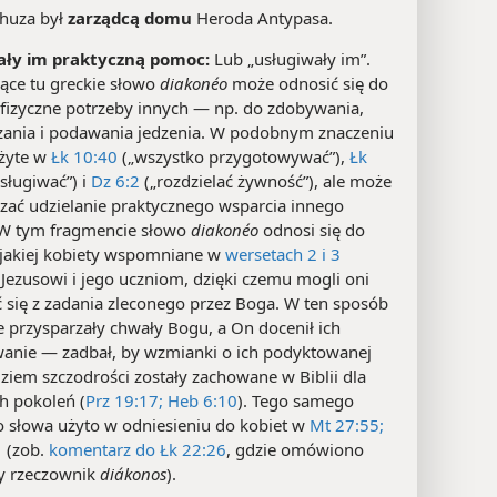
huza był
zarządcą domu
Heroda Antypasa.
ały im praktyczną pomoc:
Lub „usługiwały im”.
ące tu greckie słowo
diakonéo
może odnosić się do
 fizyczne potrzeby innych — np. do zdobywania,
zania i podawania jedzenia. W podobnym znaczeniu
użyte w
Łk 10:40
(„wszystko przygotowywać”),
Łk
sługiwać”) i
Dz 6:2
(„rozdzielać żywność”), ale może
czać udzielanie praktycznego wsparcia innego
 W tym fragmencie słowo
diakonéo
odnosi się do
jakiej kobiety wspomniane w
wersetach 2 i 3
 Jezusowi i jego uczniom, dzięki czemu mogli oni
 się z zadania zleconego przez Boga. W ten sposób
e przysparzały chwały Bogu, a On docenił ich
anie — zadbał, by wzmianki o ich podyktowanej
ziem szczodrości zostały zachowane w Biblii dla
h pokoleń (
Prz 19:17;
Heb 6:10
). Tego samego
o słowa użyto w odniesieniu do kobiet w
Mt 27:55;
1
(zob.
komentarz do Łk 22:26
, gdzie omówiono
y rzeczownik
diákonos
).