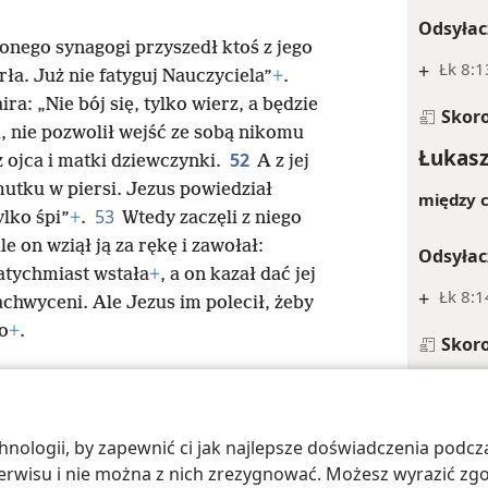
Odsyłac
onego synagogi przyszedł ktoś z jego
+
Łk 8:1
ła. Już nie fatyguj Nauczyciela”
+
.
ira: „Nie bój się, tylko wierz, a będzie
Skor
, nie pozwolił wejść ze sobą nikomu
Łukasz
52
 ojca i matki dziewczynki.
A z jej
smutku w piersi. Jezus powiedział
między c
53
ylko śpi”
+
.
Wtedy zaczęli z niego
le on wziął ją za rękę i zawołał:
Odsyłac
natychmiast wstała
+
, a on kazał dać jej
+
Łk 8:1
zachwyceni. Ale Jezus im polecił, żeby
o
+
.
Skor
Łukasz
Odsyłac
ologii, by zapewnić ci jak najlepsze doświadczenia podcza
 Society of Pennsylvania
Warunki użytkowania
Polityka prywatności
Ust
+
Łk 8:1
 serwisu i nie można z nich zrezygnować. Możesz wyrazić zg