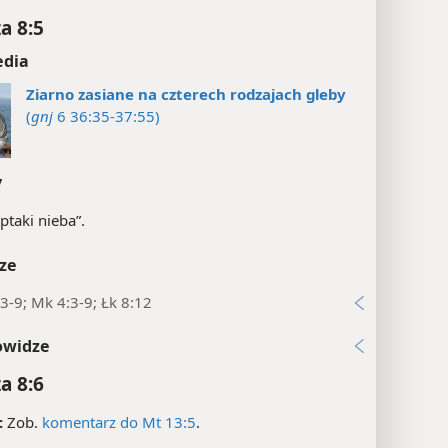
a 8:5
edia
Ziarno zasiane na czterech rodzajach gleby
(
gnj
6 36:35-37:55)
y
„ptaki nieba”.
ze
3-9; Mk 4:3-9; Łk 8:12
owidze
a 8:6
:
Zob.
komentarz do Mt 13:5
.