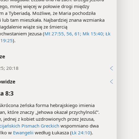
iego, mniej więcej w połowie drogi między
m a Tyberiadą. Możliwe, że Maria pochodziła
i lub tam mieszkała. Najbardziej znana wzmianka
agdalenie wiąże się ze śmiercią
ychwstaniem Jezusa (
Mt 27:55, 56,
61;
Mk 15:40;
Łk
 19:25
).
ze
25; 20:18
owidze
a 8:3
krócona żeńska forma hebrajskiego imienia
an, które znaczy „Jehowa okazał przychylność”.
, jednej z kobiet uzdrowionych przez Jezusa,
cijańskich Pismach Greckich
wspomniano dwa
ylko w
Ewangelii
według Łukasza (
Łk 24:10
).