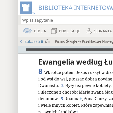
BIBLIOTEKA INTERNETOWA
BIBLIA
PUBLIKACJE
ZEBRANIA
Łukasza 8
Pismo Święte w Przekładzie Nowe
Audio Player
iata
Ewangelia według Ł
8
Wkrótce potem Jezus ruszył w dro
i od wsi do wsi, głosząc dobrą nowin
2
Dwunastu.
Były też pewne kobiety
i uleczone z chorób: Maria zwana Ma
8
3
demonów,
Joanna
+
, żona Chuzy, 
i wiele innych kobiet, które zapewni
16
ze swoich środków
+
.