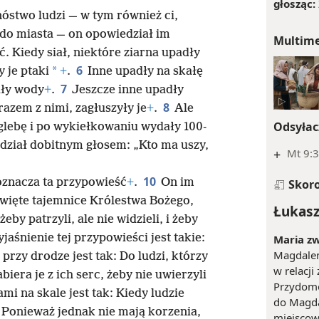
głosząc:
óstwo ludzi — w tym również ci,
 do miasta — on opowiedział im
Multim
. Kiedy siał, niektóre ziarna upadły
6
*
y je ptaki
+
.
Inne upadły na skałę
7
ały wody
+
.
Jeszcze inne upadły
8
 razem z nimi, zagłuszyły je
+
.
Ale
Odsyłac
 glebę i po wykiełkowaniu wydały 100-
edział dobitnym głosem: „Kto ma uszy,
+
Mt 9:3
10
 oznacza ta przypowieść
+
.
On im
Skor
więte tajemnice Królestwa Bożego,
Łukasz
 żeby patrzyli, ale nie widzieli, i żeby
jaśnienie tej przypowieści jest takie:
Maria z
Magdalen
 przy drodze jest tak: Do ludzi, którzy
w relacji
biera je z ich serc, żeby nie uwierzyli
Przydome
ami na skale jest tak: Kiedy ludzie
do Magda
. Ponieważ jednak nie mają korzenia,
miejscow