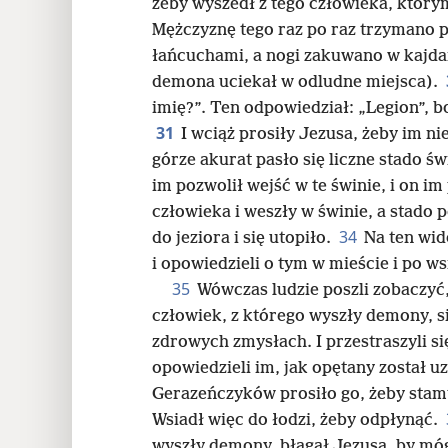
żeby wyszedł z tego człowieka, który
Mężczyznę tego raz po raz trzymano p
łańcuchami, a nogi zakuwano w kajda
demona uciekał w odludne miejsca).
imię?”. Ten odpowiedział: „Legion”, 
31
I wciąż prosiły Jezusa, żeby im ni
górze akurat pasło się liczne stado św
im pozwolił wejść w te świnie, i on im
człowieka i weszły w świnie, a stado
34
do jeziora i się utopiło.
Na ten wido
i opowiedzieli o tym w mieście i po ws
35
Wówczas ludzie poszli zobaczyć, 
człowiek, z którego wyszły demony, si
zdrowych zmysłach. I przestraszyli si
opowiedzieli im, jak opętany został 
Gerazeńczyków prosiło go, żeby stamt
Wsiadł więc do łodzi, żeby odpłynąć.
wyszły demony, błagał Jezusa, by móg