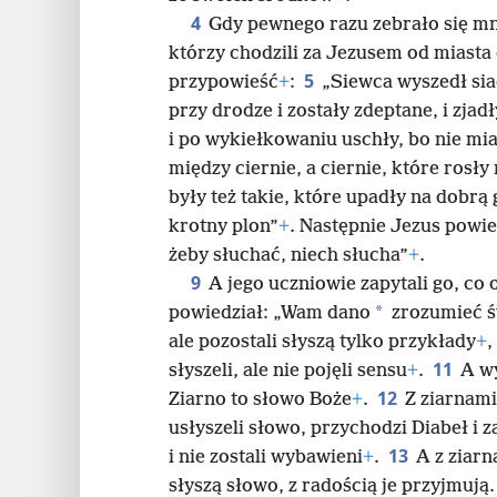
4
Gdy pewnego razu zebrało się mn
24
którzy chodzili za Jezusem od miasta
5
przypowieść
+
:
„Siewca wyszedł siać
32
przy drodze i zostały zdeptane, i zjadł
i po wykiełkowaniu uschły, bo nie mi
40
między ciernie, a ciernie, które rosły
były też takie, które upadły na dobrą
48
krotny plon”
+
. Następnie Jezus powi
żeby słuchać, niech słucha”
+
.
56
9
A jego uczniowie zapytali go, co
*
powiedział: „Wam dano
zrozumieć ś
ale pozostali słyszą tylko przykłady
+
,
11
słyszeli, ale nie pojęli sensu
+
.
A wy
12
Ziarno to słowo Boże
+
.
Z ziarnami
usłyszeli słowo, przychodzi Diabeł i za
13
i nie zostali wybawieni
+
.
A z ziarn
słyszą słowo, z radością je przyjmują