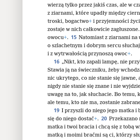
wierzą tylko przez jakiś czas, ale w c
z ziarnami, które upadły między cierni
troski, bogactwo
+
i przyjemności życ
zostaje w nich całkowicie zagłuszone
15
owocu
+
.
Natomiast z ziarnami na u
o szlachetnym i dobrym sercu słucha
i z wytrwałością przynoszą owoc
+
.
16
„Nikt, kto zapali lampę, nie prz
Stawia ją na świeczniku, żeby wchodzą
nic ukrytego, co nie stanie się jawne,
nigdy nie stanie się znane i nie wyjdzi
uwagę na to, jak słuchacie. Bo temu, 
ale temu, kto nie ma, zostanie zabran
19
I przyszli do niego jego matka i 
20
się do niego dostać
+
.
Przekazano m
matka i twoi bracia i chcą się z tobą w
matką i moimi braćmi są ci, którzy s