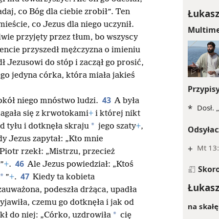
Łukasz
aj, co Bóg dla ciebie zrobił”. Ten
ieście, co Jezus dla niego uczynił.
Multim
iwie przyjęty przez tłum, bo wszyscy
cie przyszedł mężczyzna o imieniu
ł Jezusowi do stóp i zaczął go prosić,
ego jedyna córka, która miała jakieś
Przypis
43
wokół niego mnóstwo ludzi.
A była
*
Dosł. 
magała się z krwotokami
+
i której nikt
*
d tyłu i dotknęła skraju
jego szaty
+
,
Odsyłac
y Jezus zapytał: „Kto mnie
+
Mt 13:
Piotr rzekł: „Mistrzu, przecież
46
e”
+
.
Ale Jezus powiedział: „Ktoś
Skor
47
*
”
+
.
Kiedy ta kobieta
Łukasz
ezauważona, podeszła drżąca, upadła
yjawiła, czemu go dotknęła i jak od
na skałę
*
kł do niej: „Córko, uzdrowiła
cię