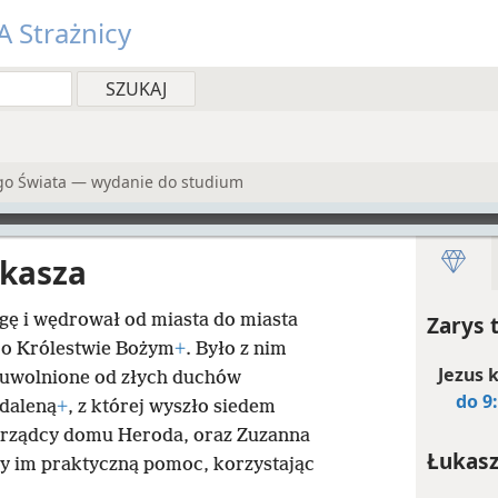
 Strażnicy
go Świata — wydanie do studium
ukasza
gę i wędrował od miasta do miasta
Zarys 
ę o Królestwie Bożym
+
. Było z nim
Jezus k
, uwolnione od złych duchów
do 9
gdaleną
+
, z której wyszło siedem
zarządcy domu Heroda, oraz Zuzanna
Łukasz
ały im praktyczną pomoc, korzystając