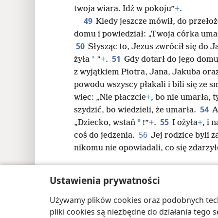
twoja wiara. Idź w pokoju”
+
.
49
Kiedy jeszcze mówił, do przełoż
domu i powiedział: „Twoja córka umar
50
Słysząc to, Jezus zwrócił się do Ja
51
*
żyła
”
+
.
Gdy dotarł do jego domu
z wyjątkiem Piotra, Jana, Jakuba oraz
powodu wszyscy płakali i bili się ze 
więc: „Nie płaczcie
+
, bo nie umarła, t
54
szydzić, bo wiedzieli, że umarła.
A
55
*
„Dziecko, wstań
!”
+
.
I ożyła
+
, i 
56
coś do jedzenia.
Jej rodzice byli 
nikomu nie opowiadali, co się zdarzył
Ustawienia prywatności
Używamy plików cookies oraz podobnych techn
Copyright
© 2026 Watch Tower Bible and Tract
pliki cookies są niezbędne do działania tego