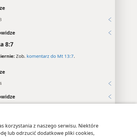
ze
3
owidze
a 8:7
iernie:
Zob.
komentarz do Mt 13:7
.
ze
4
owidze
a 8:8
ze
s korzystania z naszego serwisu. Niektóre
awienia prywatności
Zaloguj
JW.ORG
5
odę lub odrzucić dodatkowe pliki cookies,