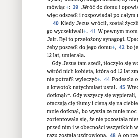
39
mówiąc
+
:
„Wróć do domu i opowiad
więc odszedł i rozpowiadał po całym m
40
Kiedy Jezus wrócił, został życzl
41
go wyczekiwali
+
.
W pewnym momen
Jair. Był to przełożony synagogi. Upad
42
żeby poszedł do jego domu
+
,
bo j
12 lat, umierała.
Gdy Jezus tam szedł, tłoczyło się 
wśród nich kobieta, która od 12 lat z
44
nie potrafił wyleczyć
+
.
Podeszła o
45
a krwotok natychmiast ustał.
Wted
dotknął?”. Gdy wszyscy się wypierali, 
otaczają cię tłumy i cisną się na ciebi
mnie dotknął, bo wyszła ze mnie moc
zorientowała się, że nie pozostała ni
przed nim i w obecności wszystkich w
48
razu została uzdrowiona.
A on rze