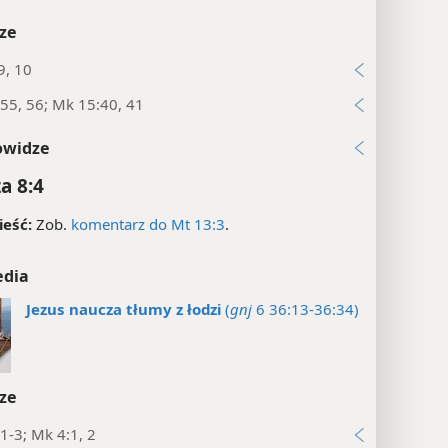
ze
9, 10
55, 56; Mk 15:40, 41
owidze
a 8:4
eść:
Zob.
komentarz do Mt 13:3
.
edia
Jezus naucza tłumy z łodzi
(
gnj
6 36:13-36:34)
ze
1-3; Mk 4:1, 2