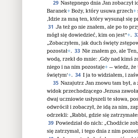
29
Następnego dnia Jan zobaczył id
Baranek
+
Boży, który usuwa grzech
+
‚Idzie za mną ten, który wysunął się 
31
Ja też go nie znałem, ale po to pr
3
mógł się dowiedzieć, kim on jest”
+
.
„Zobaczyłem, jak duch święty zstępow
33
pozostał
+
.
Nie znałem go, ale Ten
wodą, rzekł do mnie: ‚Gdy nad kimś z
niego i na nim pozostaje
+
— wiedz, że 
34
świętym’
+
.
I ja to widziałem, i za
35
Nazajutrz Jan znowu tam był, a 
widok przechodzącego Jezusa zawoła
dwaj uczniowie usłyszeli te słowa, po
odwrócił i zobaczył, że idą za nim, za
odrzekli: „Rabbi, gdzie się zatrzymałe
39
Powiedział do nich: „Chodźcie zoba
się zatrzymał, i tego dnia z nim pozos