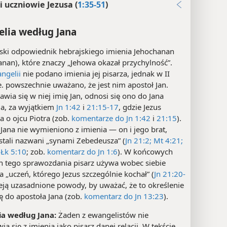
i uczniowie Jezusa (
1:35-51
)
lia według Jana
ski odpowiednik hebrajskiego imienia Jehochanan
anan), które znaczy „Jehowa okazał przychylność”.
ngelii
nie podano imienia jej pisarza, jednak w II
n.e. powszechnie uważano, że jest nim apostoł Jan.
awia się w niej imię Jan, odnosi się ono do Jana
la, za wyjątkiem
Jn 1:42
i
21:15-17
, gdzie Jezus
 o ojcu Piotra (zob.
komentarze do Jn 1:42
i
21:15
).
Jana nie wymieniono z imienia — on i jego brat,
stali nazwani „synami Zebedeusza” (
Jn 21:2;
Mt 4:21;
Łk 5:10
; zob.
komentarz do Jn 1:6
). W końcowych
h tego sprawozdania pisarz używa wobec siebie
a „uczeń, którego Jezus szczególnie kochał” (
Jn 21:20-
nieją uzasadnione powody, by uważać, że to określenie
ę do apostoła Jana (zob.
komentarz do Jn 13:23
).
a według Jana:
Żaden z ewangelistów nie
ia się z imienia jako pisarz danej relacji. W tekście