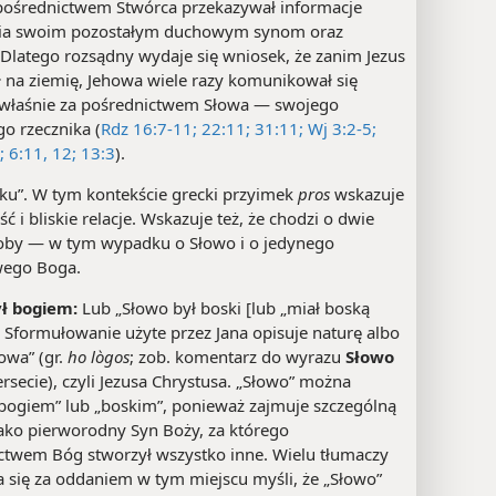
pośrednictwem Stwórca przekazywał informacje
nia swoim pozostałym duchowym synom oraz
 Dlatego rozsądny wydaje się wniosek, że zanim Jezus
ł na ziemię, Jehowa wiele razy komunikował się
 właśnie za pośrednictwem Słowa — swojego
go rzecznika (
Rdz 16:7-11;
22:11;
31:11;
Wj 3:2-5;
;
6:11, 12;
13:3
).
„ku”. W tym kontekście grecki przyimek
pros
wskazuje
ść i bliskie relacje. Wskazuje też, że chodzi o dwie
oby — w tym wypadku o Słowo i o jedynego
wego Boga.
ł bogiem:
Lub „Słowo był boski [lub „miał boską
. Sformułowanie użyte przez Jana opisuje naturę albo
owa” (gr.
ho lògos
; zob. komentarz do wyrazu
Słowo
secie), czyli Jezusa Chrystusa. „Słowo” można
bogiem” lub „boskim”, ponieważ zajmuje szczególną
jako pierworodny Syn Boży, za którego
ctwem Bóg stworzył wszystko inne. Wielu tłumaczy
 się za oddaniem w tym miejscu myśli, że „Słowo”