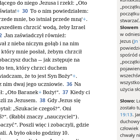
ącego do niego Jezusa i rzekł: „Oto
„początku
30
świata!
+
To o nim powiedziałem:
początku 
przede mnie, bo istniał przede mną’
+
.
stwarzać
Słowem
zyszedłem chrzcić wodą, żeby Izrael
w odniesi
2
Jan zaświadczył również:
Jezus (
Jn
ał z nieba niczym gołąb i na nim
powiedzi
, który mnie posłał, żebym chrzcił
spośród c
obaczysz ducha — jak zstępuje na
„początk
pojawien
to ten, który chrzci duchem
wszechśw
świadczam, że to jest Syn Boży”
+
.
wszystko 
36
z nim dwaj jego uczniowie.
Na
użycia sł
37
ł: „Oto Baranek
+
Boży!”.
Kiedy ci
38
Słowo:
Lu
szli za Jezusem.
Gdy Jezus się
zostało t
pytał: „Szukacie czegoś?”. Oni
19:13
. J
ś?”. (Rabbi znaczy „nauczyciel”).
duchowym
czyć”. Poszli więc i zobaczyli, gdzie
człowiek 
tali. A było około godziny 10.
chwały ni