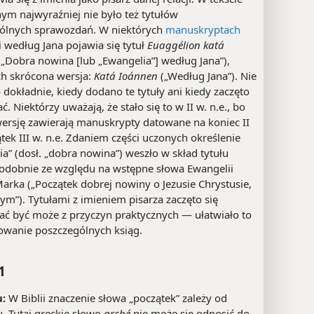
ym najwyraźniej nie było też tytułów
ólnych sprawozdań. W niektórych
manuskryptach
 według Jana pojawia się tytuł
Euaggélion katá
„Dobra nowina [lub „Ewangelia”] według Jana”),
ch skrócona wersja:
Katá Ioánnen
(„Według Jana”). Nie
dokładnie, kiedy dodano te tytuły ani kiedy zaczęto
ć. Niektórzy uważają, że stało się to w II w. n.e., bo
wersję zawierają manuskrypty datowane na koniec II
tek III w. n.e. Zdaniem części uczonych określenie
a” (dosł. „dobra nowina”) weszło w skład tytułu
dobnie ze względu na wstępne słowa Ewangelii
arka („Początek dobrej nowiny o Jezusie Chrystusie,
m”). Tytułami z imieniem pisarza zaczęto się
ać być może z przyczyn praktycznych — ułatwiało to
kowanie poszczególnych ksiąg.
1
:
W Biblii znaczenie słowa „początek” zależy od
. Tutaj greckie słowo
arché
nie może się odnosić do