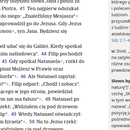
zy usłyszeli słowa Jana i poszli za
którego 
i polece
41
 Piotra.
Ten najpierw odszukał
ludziom.
 do niego: „Znaleźliśmy Mesjasza”
+
przyszed
aprowadził go do Jezusa. Gdy Jezus
z ludźmi
Szymon
+
, syn Jana. Będziesz się
anielskie
Sdz 2:1-4
ł udać się do Galilei. Kiedy spotkał
u:
Dosł. 
44
moim naśladowcą”.
Filip pochodził
na zażyło
45
.
Gdy spotkał Natanaela
+
, rzekł do
różne os
apisał Mojżesz w Prawie oraz
prawdzi
46
ózefa”
+
.
Ale Natanael zapytał:
Słowo by
o?”
+
. Filip odparł: „Chodź i zobacz”.
naturę”]”
ącego w jego stronę, powiedział
cechę „Sł
48
ym nie ma fałszu”
+
.
Natanael go
w tym wer
nazwać „
rzekł: „Widziałem cię pod drzewem
pozycję 
49
lip”.
Wtedy Natanael oświadczył:
pośredni
50
m Izraela”
+
.
Na to Jezus rzekł:
opowiada
e widziałem cię pod drzewem