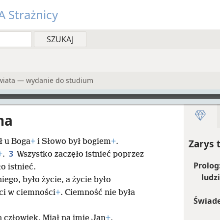
 Strażnicy
wiata — wydanie do studium
na
ł u Boga
+
i Słowo był bogiem
+
.
Zarys 
3
+
.
Wszystko zaczęło istnieć poprzez
Prolog
o istnieć.
ludzi
iego, było życie, a życie było
ci w ciemności
+
. Ciemność nie była
Świade
 człowiek. Miał na imię Jan
+
.