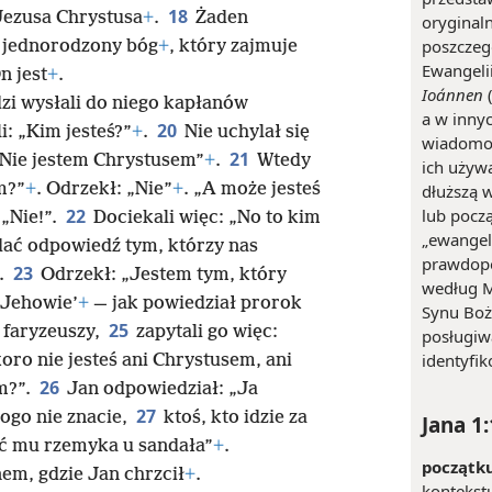
18
Jezusa Chrystusa
+
.
Żaden
oryginaln
poszczeg
e jednorodzony bóg
+
, który zajmuje
Ewangelii
On jest
+
.
Ioánnen
(
zi wysłali do niego kapłanów
a w inny
20
i: „Kim jesteś?”
+
.
Nie uchylał się
wiadomo 
21
„Nie jestem Chrystusem”
+
.
Wtedy
ich używa
m?”
+
. Odrzekł: „Nie”
+
. „A może jesteś
dłuższą 
22
lub począ
 „Nie!”.
Dociekali więc: „No to kim
„ewangeli
dać odpowiedź tym, którzy nas
prawdopo
23
.
Odrzekł: „Jestem tym, który
według M
 Jehowie’
+
— jak powiedział prorok
Synu Boży
25
z faryzeuszy,
zapytali go więc:
posługiw
identyfi
koro nie jesteś ani Chrystusem, ani
26
m?”.
Jan odpowiedział: „Ja
27
ogo nie znacie,
ktoś, kto idzie za
Jana 1:
ać mu rzemyka u sandała”
+
.
początku
nem, gdzie Jan chrzcił
+
.
kontekstu