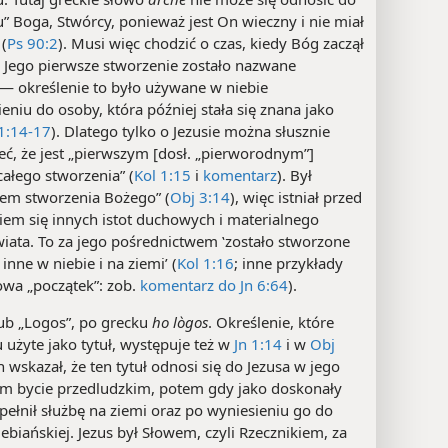
” Boga, Stwórcy, ponieważ jest On wieczny i nie miał
(
Ps 90:2
). Musi więc chodzić o czas, kiedy Bóg zaczął
. Jego pierwsze stworzenie zostało nazwane
— określenie to było używane w niebie
eniu do osoby, która później stała się znana jako
 1:14-17
). Dlatego tylko o Jezusie można słusznie
eć, że jest „pierwszym [dosł. „pierworodnym”]
ałego stworzenia” (
Kol 1:15
i
komentarz
). Był
iem stworzenia Bożego” (
Obj 3:14
), więc istniał przed
iem się innych istot duchowych i materialnego
iata. To za jego pośrednictwem ‛zostało stworzone
inne w niebie i na ziemi’ (
Kol 1:16
; inne przykłady
owa „początek”: zob.
komentarz do Jn 6:64
).
b „Logos”, po grecku
ho lògos
. Określenie, które
u użyte jako tytuł, występuje też w
Jn 1:14
i w
Obj
an wskazał, że ten tytuł odnosi się do Jezusa w jego
 bycie przedludzkim, potem gdy jako doskonały
pełnił służbę na ziemi oraz po wyniesieniu go do
ebiańskiej. Jezus był Słowem, czyli Rzecznikiem, za