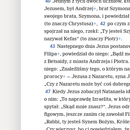
40
Jednym z tych dwóch uczniów, któr
Jezusem, był Andrzej
+
, brat Szymona
swojego brata, Szymona, i powiedział
42
(to znaczy Chrystusa)
+
,
po czym z
spojrzał na niego, rzekł: „Ty jesteś 
nazywał Kefas” (to znaczy Piotr)
+
.
43
Następnego dnia Jezus postanowi
Filipa
+
, powiedział do niego: „Bądź 
z Betsaidy, z miasta Andrzeja i Piotra
niego: „Znaleźliśmy tego, o którym n
prorocy
+
— Jezusa z Nazaretu, syna J
„Czy z Nazaretu może być coś dobreg
47
Kiedy Jezus zobaczył Natanaela id
o nim: „To naprawdę Izraelita, w któr
spytał: „Skąd mnie znasz?”. Jezus od
figowym, jeszcze zanim cię zawołał Fi
„Rabbi, ty jesteś Synem Bożym, Króle
„Czy wierzysz, bo ci powiedziałem, ż