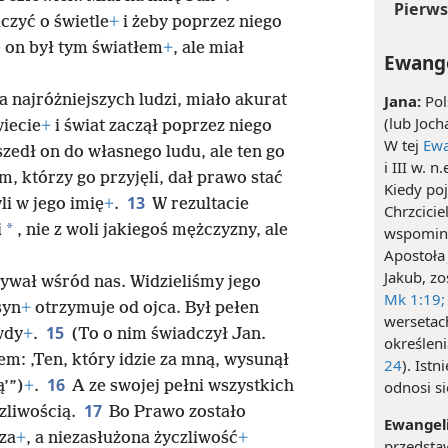
Pierws
czyć o świetle
+
i żeby poprzez niego
e on był tym światłem
+
, ale miał
Ewange
a najróżniejszych ludzi, miało akurat
Jana:
Pol
(lub Joch
iecie
+
i świat zaczął poprzez niego
W tej
Ewa
zedł on do własnego ludu, ale ten go
i III w. 
, którzy go przyjęli, dał prawo stać
Kiedy poj
13
li w jego imię
+
.
W rezultacie
Chrzcicie
*
i
, nie z woli jakiegoś mężczyzny, ale
wspomina
Apostoła 
Jakub, zo
ywał wśród nas. Widzieliśmy jego
Mk 1:19;
syn
+
otrzymuje od ojca. Był pełen
wersetac
15
wdy
+
.
(To o nim świadczył Jan.
określeni
m: ‚Ten, który idzie za mną, wysunął
24
). Ist
16
ą’”)
+
.
A ze swojej pełni wszystkich
odnosi si
17
zliwością.
Bo Prawo zostało
Ewangeli
za
+
, a niezasłużona życzliwość
+
przedstaw