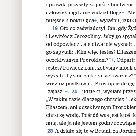
i prawda przyszły za pośrednictwem 
człowiek nigdy nie widział Boga
+
. Al
miejsce u boku Ojca
+
, wyjaśnił, jaki 
19
Oto co zaświadczył Jan, gdy Żyd
i Lewitów z Jerozolimy, żeby go spytal
od odpowiedzi, ale otwarcie wyznał: 
go zapytali: „Kim więc jesteś? Eliasze
oczekiwanym Prorokiem?”
+
. Odparł:
jesteś? Powiedz nam, żebyśmy mogli 
wysłali. Ty sam za kogo się uważasz?”
woła na pustkowiu: ‚Prostujcie drogę
24
Izajasz”
+
.
Ludzie ci, wysłani prze
*
„W takim razie dlaczego chrzcisz
, s
Eliaszem, ani oczekiwanym Prorokie
chrzczę wodą. Pośród was jest ktoś, k
mną, ale ja nie jestem godny rozwiąz
28
A działo się to w Betanii za Jorda