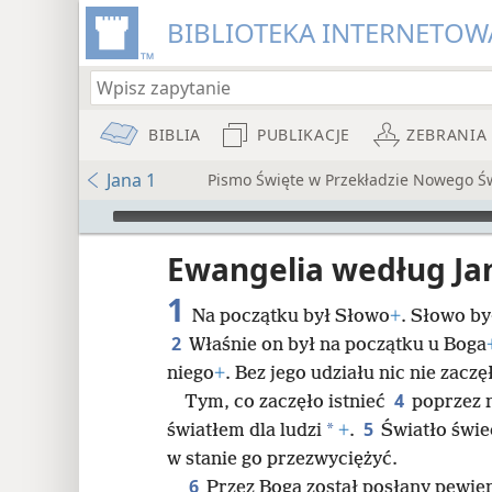
BIBLIOTEKA INTERNETOWA
BIBLIA
PUBLIKACJE
ZEBRANIA
Jana 1
Pismo Święte w Przekładzie Nowego Ś
Audio Player
iata
Ewangelia według Ja
1
Na początku był Słowo
+
. Słowo by
2
Właśnie on był na początku u Boga
niego
+
. Bez jego udziału nic nie zaczęł
4
Tym, co zaczęło istnieć
poprzez n
8
5
*
światłem dla ludzi
+
.
Światło świe
w stanie go przezwyciężyć.
16
6
Przez Boga został posłany pewien