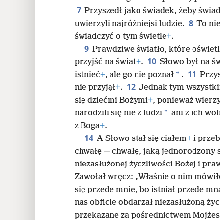
7
Przyszedł jako świadek, żeby świad
24
8
uwierzyli najróżniejsi ludzie.
To ni
świadczyć o tym świetle
+
.
32
9
Prawdziwe światło, które oświetl
10
przyjść na świat
+
.
Słowo był na św
40
11
*
istnieć
+
, ale go nie poznał
.
Przys
12
nie przyjął
+
.
Jednak tym wszystkim
48
się dziećmi Bożymi
+
, ponieważ wierzy
*
narodzili się nie z ludzi
ani z ich wol
z Boga
+
.
14
A Słowo stał się ciałem
+
i przeb
chwałę — chwałę, jaką jednorodzony 
niezasłużonej życzliwości Bożej i pra
Zawołał wręcz: „Właśnie o nim mówiłe
się przede mnie, bo istniał przede mn
nas obficie obdarzał niezasłużoną życ
przekazane za pośrednictwem Mojżes