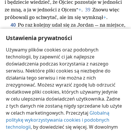
i będziecie wiedzieć, że Ojciec pozostaje w jedności
39
ze mną, a ja w jedności z Ojcem”
+
.
Znowu więc
próbowali go schwytać, ale im się wymknął
+
.
40
Po raz kolejny udał się za Jordan — na miejsce,
gdzie wcześniej chrzcił Jan
+
— i tam się zatrzymał.
Ustawienia prywatności
41
Przyszło do niego wiele ludzi. I mówili między
sobą: „Jan nie dokonał ani jednego cudu, ale
Używamy plików cookies oraz podobnych
wszystko, co powiedział o tym człowieku, okazało
technologii, by zapewnić ci jak najlepsze
42
się prawdą”
+
.
I wielu tam w niego uwierzyło.
doświadczenia podczas korzystania z naszego
serwisu. Niektóre pliki cookies są niezbędne do
działania tego serwisu i nie można z nich
zrezygnować. Możesz wyrazić zgodę lub odrzucić
dodatkowe pliki cookies, których używamy jedynie
polski
Udostępnij
Ustawienia
w celu ulepszenia doświadczeń użytkownika. Żadne
Copyright
© 2026 Watch Tower Bible and Tract Society of Pennsylvania
z tych danych nie zostaną nigdy sprzedane lub użyte
Warunki użytkowania
Polityka prywatności
Ustawienia prywatności
w celach marketingowych. Przeczytaj
Globalną
Zaloguj
JW.ORG
politykę wykorzystywania cookies i podobnych
technologii
, by dowiedzieć się więcej. W dowolnym