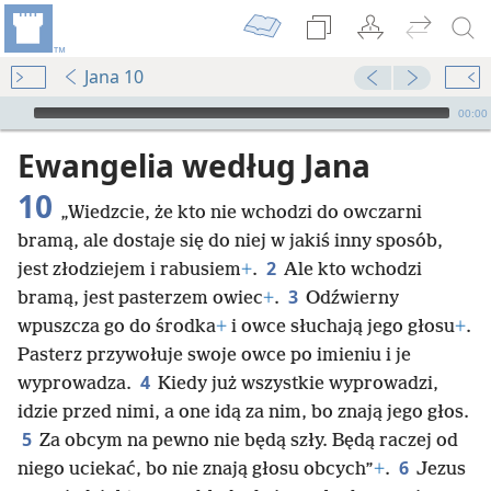
Jana 10
Audio Player
00:00
Ewangelia według Jana
10
„Wiedzcie, że kto nie wchodzi do owczarni
bramą, ale dostaje się do niej w jakiś inny sposób,
2
jest złodziejem i rabusiem
+
.
Ale kto wchodzi
3
bramą, jest pasterzem owiec
+
.
Odźwierny
wpuszcza go do środka
+
i owce słuchają jego głosu
+
.
Pasterz przywołuje swoje owce po imieniu i je
4
wyprowadza.
Kiedy już wszystkie wyprowadzi,
idzie przed nimi, a one idą za nim, bo znają jego głos.
5
Za obcym na pewno nie będą szły. Będą raczej od
6
niego uciekać, bo nie znają głosu obcych”
+
.
Jezus