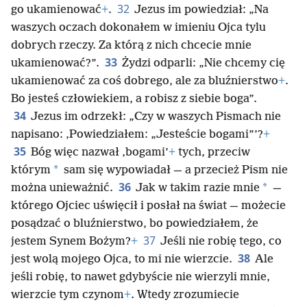
32
go ukamienować
+
.
Jezus im powiedział: „Na
waszych oczach dokonałem w imieniu Ojca tylu
dobrych rzeczy. Za którą z nich chcecie mnie
33
ukamienować?”.
Żydzi odparli: „Nie chcemy cię
ukamienować za coś dobrego, ale za bluźnierstwo
+
.
Bo jesteś człowiekiem, a robisz z siebie boga”.
34
Jezus im odrzekł: „Czy w waszych Pismach nie
napisano: ‚Powiedziałem: „Jesteście bogami”’?
+
35
Bóg więc nazwał ‚bogami’
+
tych, przeciw
*
którym
sam się wypowiadał — a przecież Pism nie
36
*
można unieważnić.
Jak w takim razie mnie
—
którego Ojciec uświęcił i posłał na świat — możecie
posądzać o bluźnierstwo, bo powiedziałem, że
37
jestem Synem Bożym?
+
Jeśli nie robię tego, co
38
jest wolą mojego Ojca, to mi nie wierzcie.
Ale
jeśli robię, to nawet gdybyście nie wierzyli mnie,
wierzcie tym czynom
+
. Wtedy zrozumiecie