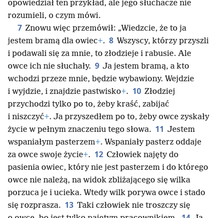
opowiedział ten przykład, ale jego słuchacze nie
rozumieli, o czym mówi.
7
Znowu więc przemówił: „Wiedzcie, że to ja
8
jestem bramą dla owiec
+
.
Wszyscy, którzy przyszli
i podawali się za mnie, to złodzieje i rabusie. Ale
9
owce ich nie słuchały.
Ja jestem bramą, a kto
wchodzi przeze mnie, będzie wybawiony. Wejdzie
10
i wyjdzie, i znajdzie pastwisko
+
.
Złodziej
przychodzi tylko po to, żeby kraść, zabijać
i niszczyć
+
. Ja przyszedłem po to, żeby owce zyskały
11
życie w pełnym znaczeniu tego słowa.
Jestem
wspaniałym pasterzem
+
. Wspaniały pasterz oddaje
12
za owce swoje życie
+
.
Człowiek najęty do
pasienia owiec, który nie jest pasterzem i do którego
owce nie należą, na widok zbliżającego się wilka
porzuca je i ucieka. Wtedy wilk porywa owce i stado
13
się rozprasza.
Taki człowiek nie troszczy się
14