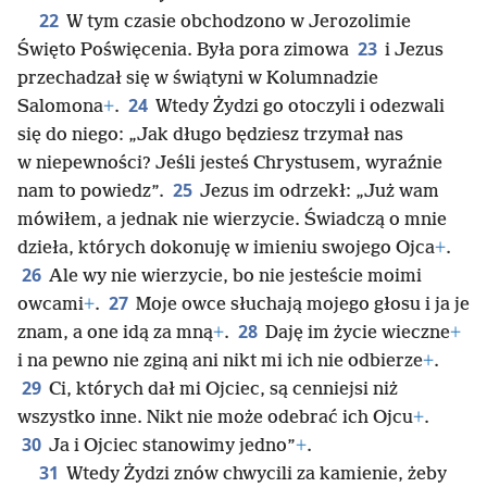
22
W tym czasie obchodzono w Jerozolimie
23
Święto Poświęcenia. Była pora zimowa
i Jezus
przechadzał się w świątyni w Kolumnadzie
24
Salomona
+
.
Wtedy Żydzi go otoczyli i odezwali
się do niego: „Jak długo będziesz trzymał nas
w niepewności? Jeśli jesteś Chrystusem, wyraźnie
25
nam to powiedz”.
Jezus im odrzekł: „Już wam
mówiłem, a jednak nie wierzycie. Świadczą o mnie
dzieła, których dokonuję w imieniu swojego Ojca
+
.
26
Ale wy nie wierzycie, bo nie jesteście moimi
27
owcami
+
.
Moje owce słuchają mojego głosu i ja je
28
znam, a one idą za mną
+
.
Daję im życie wieczne
+
i na pewno nie zginą ani nikt mi ich nie odbierze
+
.
29
Ci, których dał mi Ojciec, są cenniejsi niż
wszystko inne. Nikt nie może odebrać ich Ojcu
+
.
30
Ja i Ojciec stanowimy jedno”
+
.
31
Wtedy Żydzi znów chwycili za kamienie, żeby