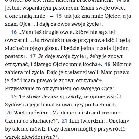
o owce, bo jest tylko najętym pracownikiem.
Ja
jestem wspaniałym pasterzem. Znam swoje owce,
15
a one znają mnie
+
—
tak jak zna mnie Ojciec, a ja
znam Ojca
+
. I daję za owce swoje życie
+
.
16
„Mam też drugie owce, które nie są z tej
owczarni
+
. Je również muszę przyprowadzić i będą
słuchać mojego głosu. I będzie jedna trzoda i jeden
17
pasterz
+
.
Ja daję swoje życie
+
, żeby je znowu
18
otrzymać, i dlatego Ojciec mnie kocha
+
.
Nikt nie
zabiera mi życia. Daję je z własnej woli. Mam prawo
je dać i mam prawo je znowu otrzymać
+
.
Przykazanie to otrzymałem od swojego Ojca”.
19
Te słowa Jezusa sprawiły, że opinie wśród
Żydów na jego temat znowu były podzielone
+
.
20
Wielu mówiło: „Ma demona i stracił rozum
+
.
21
Czemu go słuchacie?”.
Inni twierdzili: „Opętany
by tak nie mówił. I czy demon mógłby przywrócić
wzrok niewidomym?”.