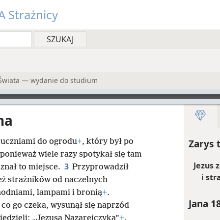
 Strażnicy
 Świata — wydanie do studium
na
z uczniami do ogrodu
+
, który był po
Zarys 
ponieważ wiele razy spotykał się tam
Jezus 
3
ż znał to miejsce.
Przyprowadził
i str
ież strażników od naczelnych
hodniami, lampami i bronią
+
.
Jana 1
 co go czeka, wysunął się naprzód
edzieli: „Jezusa Nazarejczyka”
+
.