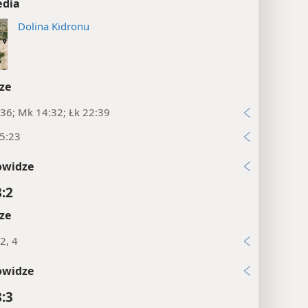
edia
Dolina Kidronu
ze
36; Mk 14:32; Łk 22:39
5:23
owidze
8:2
ze
2, 4
owidze
8:3