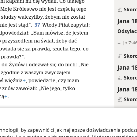
i kapłani mi cię wydali. Co takiego
Skor
„Moje Królestwo nie jest częścią tego
 słudzy walczyliby, żebym nie został
Jana 1
37
nie jest stąd”.
Wtedy Piłat zapytał:
Odsyłac
odpowiedział: „Sam mówisz, że jestem
to przyszedłem na świat, żeby dać
+
Jn 7:4
owiada się za prawdą, słucha tego, co
Skor
t prawda?”.
 do Żydów i odezwał się do nich: „Nie
Jana 1
 zgodnie z waszym zwyczajem
Skor
ś więźnia
+
, powiedzcie, czy mam
Jana 1
 znów zawołali: „Nie jego, tylko
cą
+
.
Skor
Jana 1
Odsyłac
ologii, by zapewnić ci jak najlepsze doświadczenia podcza
 Society of Pennsylvania
Warunki użytkowania
Polityka prywatności
Ust
+
Jn 6:3