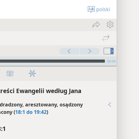
polski
00:00
treści Ewangelii według Jana
zdradzony, aresztowany, osądzony
acony (
18:1 do 19:42
)
8:1