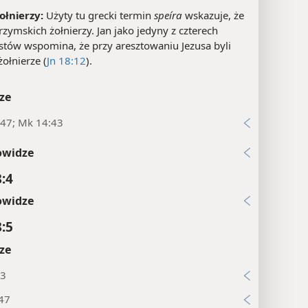
ołnierzy:
Użyty tu grecki termin
speíra
wskazuje, że
rzymskich żołnierzy. Jan jako jedyny z czterech
stów wspomina, że przy aresztowaniu Jezusa byli
ołnierze (
Jn 18:12
).
ze
:47; Mk 14:43
owidze
8:4
owidze
8:5
ze
23
:47