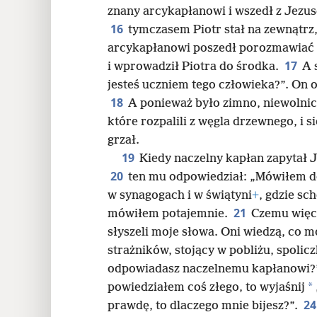
znany arcykapłanowi i wszedł z Jezu
16
tymczasem Piotr stał na zewnątrz
arcykapłanowi poszedł porozmawiać z
17
i wprowadził Piotra do środka.
A 
jesteś uczniem tego człowieka?”. On 
18
A ponieważ było zimno, niewolnicy
które rozpalili z węgla drzewnego, i się
grzał.
19
Kiedy naczelny kapłan zapytał J
20
ten mu odpowiedział: „Mówiłem d
w synagogach i w świątyni
+
, gdzie sc
21
mówiłem potajemnie.
Czemu więc 
słyszeli moje słowa. Oni wiedzą, co 
strażników, stojący w pobliżu, spolic
odpowiadasz naczelnemu kapłanowi?
*
powiedziałem coś złego, to wyjaśnij
2
prawdę, to dlaczego mnie bijesz?”.