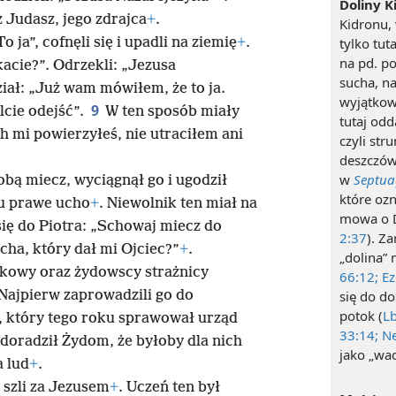
Doliny K
eż Judasz, jego zdrajca
+
.
Kidronu
 ja”, cofnęli się i upadli na ziemię
+
.
tylko tut
na pd. po
acie?”. Odrzekli: „Jezusa
sucha, n
iał: „Już wam mówiłem, że to ja.
wyjątkow
9
lcie odejść”.
W ten sposób miały
tutaj odd
ch mi powierzyłeś, nie utraciłem ani
czyli st
deszczów
w
Septua
obą miecz, wyciągnął go i ugodził
które ozn
mu prawe ucho
+
. Niewolnik ten miał na
mowa o D
ię do Piotra: „Schowaj miecz do
2:37
). Z
icha, który dał mi Ojciec?”
+
.
„dolina” 
skowy oraz żydowscy strażnicy
66:12;
Ez
Najpierw zaprowadzili go do
się do do
potok (
Lb
, który tego roku sprawował urząd
33:14;
Ne
 doradził Żydom, że byłoby dla nich
jako „wad
a lud
+
.
 szli za Jezusem
+
. Uczeń ten był