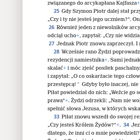
związanego do arcykapłana Kajfasza
+
25
Gdy Szymon Piotr dalej stał przy 
„Czy i ty nie jesteś jego uczniem?”. O
26
Również jeden z niewolników arcy
odciął ucho
+
, zapytał: „Czy nie widzi
27
Jednak Piotr znowu zaprzeczył. I 
28
Wcześnie rano Żydzi poprowadzi
rezydencji namiestnika
+
. Sami jednak
skalać
+
i móc zjeść posiłek paschalny
i zapytał: „O co oskarżacie tego czło
*
przestępcą!
Gdyby było inaczej, nie
Piłat powiedział do nich: „Weźcie go 
prawa”
+
. Żydzi odrzekli: „Nam nie wo
spełnić słowa Jezusa, w których wska
33
Piłat znowu wszedł do swojej re
34
„Czy jesteś Królem Żydów?”
+
.
Jez
dlatego, że inni ci o mnie powiedzieli?