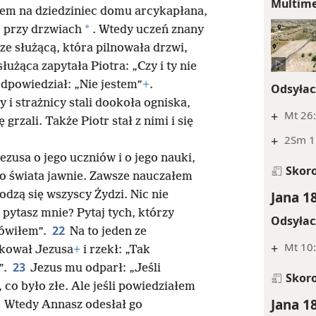
Multim
sem na dziedziniec domu arcykapłana,
*
, przy drzwiach
. Wtedy uczeń znany
e służącą, która pilnowała drzwi,
służąca zapytała Piotra: „Czy i ty nie
odpowiedział: „Nie jestem”
+
.
Odsyłac
 i strażnicy stali dookoła ogniska,
+
Mt 26:
 grzali. Także Piotr stał z nimi i się
+
2Sm 1
ezusa o jego uczniów i o jego nauki,
Skor
o świata jawnie. Zawsze nauczałem
Jana 1
hodzą się wszyscy Żydzi. Nic nie
pytasz mnie? Pytaj tych, którzy
Odsyłac
22
mówiłem”.
Na to jeden ze
+
Mt 10:
zkował Jezusa
+
i rzekł: „Tak
23
”.
Jezus mu odparł: „Jeśli
Skor
, co było złe. Ale jeśli powiedziałem
Jana 1
4
Wtedy Annasz odesłał go