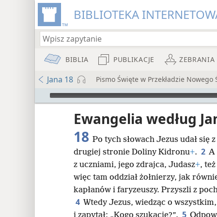
BIBLIOTEKA INTERNETOWA
BIBLIA
PUBLIKACJE
ZEBRANIA
Jana 18
Pismo Święte w Przekładzie Nowego
Audio Player
iata
Ewangelia według Ja
18
Po tych słowach Jezus udał się 
2
drugiej stronie Doliny Kidronu
+
.
A 
z uczniami, jego zdrajca, Judasz
+
, te
więc tam oddział żołnierzy, jak równ
8
kapłanów i faryzeuszy. Przyszli z poc
4
Wtedy Jezus, wiedząc o wszystkim,
16
5
i zapytał: „Kogo szukacie?”.
Odpowi