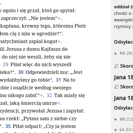
.
oddział ż
ogniu i się grzał, ktoś go spytał:
chodzi o 
n zaprzeczył: „Nie jestem”
+
.
ewangeli
rzymscy ż
kapłana, krewny tego, któremu Piotr
ałem cię z nim w ogrodzie?”.
Odsyłac
natychmiast zapiał kogut
+
.
li Jezusa z domu Kajfasza do
+
Mt 26
 do niej nie weszli, żeby się nie
29
.
Piłat więc do nich wyszedł
Skor
30
wieka?”.
Odpowiedzieli mu: „Jest
Jana 1
31
 wydalibyśmy go tobie”.
Na to
Skor
sobie i osądźcie według swojego
32
lno nikogo zabić”
+
.
Tak miały się
Jana 1
zał, jaką śmiercią umrze
+
.
Odsyłac
zydencji, przywołał Jezusa i zapytał:
+
Mt 2:
us rzekł: „Pytasz sam z siebie czy
35
”.
Piłat odparł: „Czy ja jestem
+
Łk 22