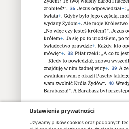
Żydem? To twój własny naród i naczeln
36
zrobiłeś?”.
Jezus odpowiedział
+
: 
świata
+
. Gdyby było jego częścią, moi
wydany Żydom
+
. Ale moje Królestwo 
„No więc czy jesteś królem?”. Jezus 
królem
+
. Ja się po to urodziłem, po 
świadectwo prawdzie
+
. Każdy, kto op
38
mówię”
+
.
Piłat rzekł: „A co to jes
Kiedy to powiedział, znowu wyszedł
39
znajduję w nim żadnej winy
+
.
A że
zwalniam wam z okazji Paschy jakiego
40
wam zwolnić Króla Żydów”.
Wtedy
Barabasza!”. A Barabasz był przestęp
Ustawienia prywatności
Używamy plików cookies oraz podobnych techn
Copyright
© 2026 Watch Tower Bible and Tract