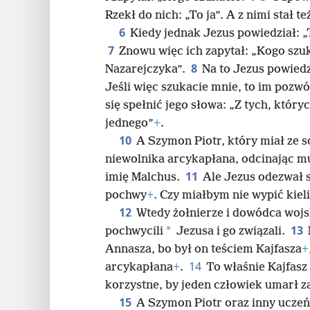
Rzekł do nich: „To ja”. A z nimi stał t
24
6
Kiedy jednak Jezus powiedział: „To
7
Znowu więc ich zapytał: „Kogo szuk
32
8
Nazarejczyka”.
Na to Jezus powiedz
Jeśli więc szukacie mnie, to im pozwó
40
się spełnić jego słowa: „Z tych, który
jednego”
+
.
10
A Szymon Piotr, który miał ze s
niewolnika arcykapłana, odcinając 
11
imię Malchus.
Ale Jezus odezwał s
pochwy
+
. Czy miałbym nie wypić kiel
12
Wtedy żołnierze i dowódca woj
13
*
pochwycili
Jezusa i go związali.
Annasza, bo był on teściem Kajfasza
+
14
arcykapłana
+
.
To właśnie Kajfasz
korzystne, by jeden człowiek umarł z
15
A Szymon Piotr oraz inny uczeń