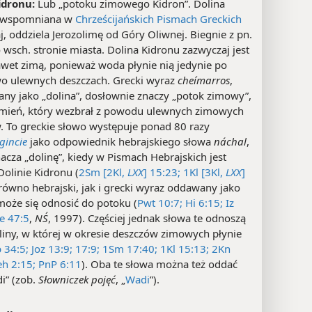
idronu:
Lub „potoku zimowego Kidron”. Dolina
, wspomniana w
Chrześcijańskich Pismach Greckich
aj, oddziela Jerozolimę od Góry Oliwnej. Biegnie z pn.
 wsch. stronie miasta. Dolina Kidronu zazwyczaj jest
awet zimą, ponieważ woda płynie nią jedynie po
o ulewnych deszczach. Grecki wyraz
cheímarros
,
any jako „dolina”, dosłownie znaczy „potok zimowy”,
rumień, który wezbrał z powodu ulewnych zimowych
. To greckie słowo występuje ponad 80 razy
gincie
jako odpowiednik hebrajskiego słowa
náchal
,
acza „dolinę”, kiedy w Pismach Hebrajskich jest
olinie Kidronu (
2Sm [2Kl,
LXX
] 15:23;
1Kl [3Kl,
LXX
]
arówno hebrajski, jak i grecki wyraz oddawany jako
może się odnosić do potoku (
Pwt 10:7;
Hi 6:15;
Iz
e 47:5
,
NŚ
, 1997). Częściej jednak słowa te odnoszą
liny, w której w okresie deszczów zimowych płynie
 34:5;
Joz 13:9;
17:9;
1Sm 17:40;
1Kl 15:13;
2Kn
h 2:15;
PnP 6:11
). Oba te słowa można też oddać
i” (zob.
Słowniczek pojęć
, „
Wadi
”).