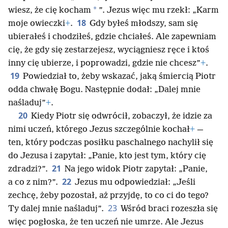
*
wiesz, że cię kocham
”. Jezus więc mu rzekł: „Karm
18
moje owieczki
+
.
Gdy byłeś młodszy, sam się
ubierałeś i chodziłeś, gdzie chciałeś. Ale zapewniam
cię, że gdy się zestarzejesz, wyciągniesz ręce i ktoś
inny cię ubierze, i poprowadzi, gdzie nie chcesz”
+
.
19
Powiedział to, żeby wskazać, jaką śmiercią Piotr
odda chwałę Bogu. Następnie dodał: „Dalej mnie
naśladuj”
+
.
20
Kiedy Piotr się odwrócił, zobaczył, że idzie za
nimi uczeń, którego Jezus szczególnie kochał
+
—
ten, który podczas posiłku paschalnego nachylił się
do Jezusa i zapytał: „Panie, kto jest tym, który cię
21
zdradzi?”.
Na jego widok Piotr zapytał: „Panie,
22
a co z nim?”.
Jezus mu odpowiedział: „Jeśli
zechcę, żeby pozostał, aż przyjdę, to co ci do tego?
23
Ty dalej mnie naśladuj”.
Wśród braci rozeszła się
więc pogłoska, że ten uczeń nie umrze. Ale Jezus