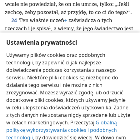
wcale nie powiedział, że on nie umrze, tylko: „Jeśli
zechcę, żeby pozostał, aż przyjdę, to co ci do tego?”.
24
Ten właśnie uczeń
+
zaświadcza o tych
rzeczach i je spisał, a wiemy, że jego świadectwo jest
prawdziwe
+
.
Ustawienia prywatności
25
Jest zresztą wiele innych rzeczy, których Jezus
dokonał. Gdyby je opisano ze wszystkimi
Używamy plików cookies oraz podobnych
szczegółami, myślę, że cały świat nie pomieściłby
technologii, by zapewnić ci jak najlepsze
spisanych zwojów
+
.
doświadczenia podczas korzystania z naszego
serwisu. Niektóre pliki cookies są niezbędne do
działania tego serwisu i nie można z nich
zrezygnować. Możesz wyrazić zgodę lub odrzucić
dodatkowe pliki cookies, których używamy jedynie
polski
Udostępnij
Ustawienia
w celu ulepszenia doświadczeń użytkownika. Żadne
Copyright
© 2026 Watch Tower Bible and Tract Society of Pennsylvania
z tych danych nie zostaną nigdy sprzedane lub użyte
Warunki użytkowania
Polityka prywatności
Ustawienia prywatności
w celach marketingowych. Przeczytaj
Globalną
Zaloguj
JW.ORG
politykę wykorzystywania cookies i podobnych
technologii
, by dowiedzieć się więcej. W dowolnym