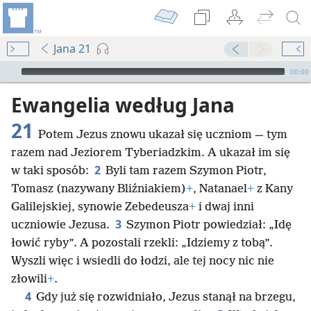
Jana 21
Audio Player
00:00
Ewangelia według Jana
21
Potem Jezus znowu ukazał się uczniom — tym
razem nad Jeziorem Tyberiadzkim. A ukazał im się
2
w taki sposób:
Byli tam razem Szymon Piotr,
Tomasz (nazywany Bliźniakiem)
+
, Natanael
+
z Kany
Galilejskiej, synowie Zebedeusza
+
i dwaj inni
3
uczniowie Jezusa.
Szymon Piotr powiedział: „Idę
łowić ryby”. A pozostali rzekli: „Idziemy z tobą”.
Wyszli więc i wsiedli do łodzi, ale tej nocy nic nie
złowili
+
.
4
Gdy już się rozwidniało, Jezus stanął na brzegu,