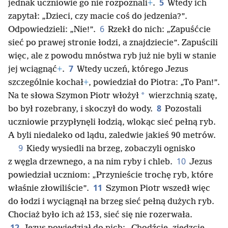
5
jednak uczniowie go nie rozpoznali
+
.
Wtedy ich
zapytał: „Dzieci, czy macie coś do jedzenia?”.
6
Odpowiedzieli: „Nie!”.
Rzekł do nich: „Zapuśćcie
sieć po prawej stronie łodzi, a znajdziecie”. Zapuścili
więc, ale z powodu mnóstwa ryb już nie byli w stanie
7
jej wciągnąć
+
.
Wtedy uczeń, którego Jezus
szczególnie kochał
+
, powiedział do Piotra: „To Pan!”.
*
Na te słowa Szymon Piotr włożył
wierzchnią szatę,
8
bo był rozebrany, i skoczył do wody.
Pozostali
uczniowie przypłynęli łodzią, wlokąc sieć pełną ryb.
A byli niedaleko od lądu, zaledwie jakieś 90 metrów.
9
Kiedy wysiedli na brzeg, zobaczyli ognisko
10
z węgla drzewnego, a na nim ryby i chleb.
Jezus
powiedział uczniom: „Przynieście trochę ryb, które
11
właśnie złowiliście”.
Szymon Piotr wszedł więc
do łodzi i wyciągnął na brzeg sieć pełną dużych ryb.
Chociaż było ich aż 153, sieć się nie rozerwała.
12