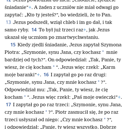
Jezus powiedział do nich: „Chodźcie, zjedzcie
śniadanie”
+
. A żaden z uczniów nie miał odwagi go
zapytać: „Kto ty jesteś?”, bo wiedzieli, że to Pan.
13
Jezus podszedł, wziął chleb i im go dał, i tak
14
samo ryby.
To był już trzeci raz
+
, jak Jezus
ukazał się uczniom po zmartwychwstaniu.
15
Kiedy zjedli śniadanie, Jezus zapytał Szymona
*
Piotra: „Szymonie, synu Jana, czy kochasz
mnie
bardziej od tych?”. On odpowiedział: „Tak, Panie, ty
*
wiesz, że cię kocham
”. Jezus więc rzekł: „Karm
16
moje baranki”
+
.
I zapytał go po raz drugi:
*
„Szymonie, synu Jana, czy mnie kochasz
?”.
Odpowiedział mu: „Tak, Panie, ty wiesz, że cię
*
kocham
”. Jezus więc rzekł: „Paś moje owieczki”
+
.
17
I zapytał go po raz trzeci: „Szymonie, synu Jana,
*
czy mnie kochasz
?”. Piotr zasmucił się, że po raz
*
trzeci usłyszał od niego: „Czy mnie kochasz
?”,
i odpowiedział: „Panie, ty wiesz wszystko. Dobrze