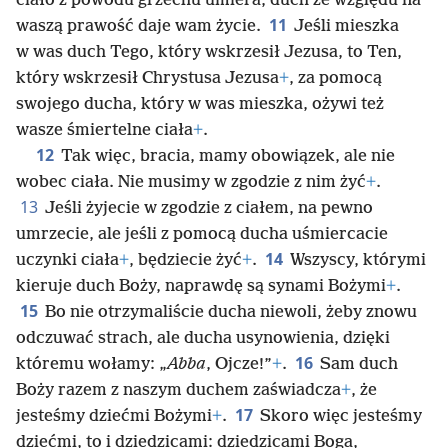
ciało z powodu grzechu umiera, duch ze względu na
11
waszą prawość daje wam życie.
Jeśli mieszka
w was duch Tego, który wskrzesił Jezusa, to Ten,
który wskrzesił Chrystusa Jezusa
+
, za pomocą
swojego ducha, który w was mieszka, ożywi też
wasze śmiertelne ciała
+
.
12
Tak więc, bracia, mamy obowiązek, ale nie
wobec ciała. Nie musimy w zgodzie z nim żyć
+
.
13
Jeśli żyjecie w zgodzie z ciałem, na pewno
umrzecie, ale jeśli z pomocą ducha uśmiercacie
14
uczynki ciała
+
, będziecie żyć
+
.
Wszyscy, którymi
kieruje duch Boży, naprawdę są synami Bożymi
+
.
15
Bo nie otrzymaliście ducha niewoli, żeby znowu
odczuwać strach, ale ducha usynowienia, dzięki
16
któremu wołamy: „
Abba
, Ojcze!”
+
.
Sam duch
Boży razem z naszym duchem zaświadcza
+
, że
17
jesteśmy dziećmi Bożymi
+
.
Skoro więc jesteśmy
dziećmi, to i dziedzicami: dziedzicami Boga,