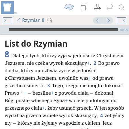
Rzymian 8
Audio Player
00:00
List do Rzymian
8
Dlatego tych, którzy żyją w jedności z Chrystusem
2
Jezusem, nie czeka wyrok skazujący
+
.
Bo prawo
ducha, który umożliwia życie w jedności
z Chrystusem Jezusem, uwolniło was
+
od prawa
3
grzechu i śmierci.
Tego, czego nie mogło dokonać
*
Prawo
+
— bezsilne
+
z powodu ciała — dokonał
Bóg: posłał własnego Syna
+
w ciele podobnym do
grzesznego ciała
+
, żeby usunąć grzech. W ten sposób
4
wydał na grzech w ciele wyrok skazujący,
żebyśmy
my — którzy nie żyjemy w zgodzie z ciałem, lecz