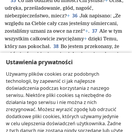
35
Co nas oddzieli od miłości Chrystusa?
+
Ucisk,
udręka, prześladowanie, głód, nagość,
36
niebezpieczeństwo, miecz?
+
Jak napisano: „Ze
względu na Ciebie cały czas jesteśmy uśmiercani,
37
zostaliśmy uznani za owce na rzeź”
+
.
Ale w tym
wszystkim całkowicie zwyciężamy
+
dzięki Temu,
38
który nas pokochał.
Bo jestem przekonany, że
ani śmierć, ani życie, ani aniołowie, ani rządy, ani
Ustawienia prywatności
rzeczy teraźniejsze, ani rzeczy przyszłe, ani moce
+
,
39
ani wysokość, ani głębokość, ani żadne inne
Używamy plików cookies oraz podobnych
stworzenie nie zdoła nas oddzielić od miłości Boga,
technologii, by zapewnić ci jak najlepsze
która się wyraża za pośrednictwem Chrystusa
doświadczenia podczas korzystania z naszego
Jezusa, naszego Pana.
serwisu. Niektóre pliki cookies są niezbędne do
działania tego serwisu i nie można z nich
zrezygnować. Możesz wyrazić zgodę lub odrzucić
dodatkowe pliki cookies, których używamy jedynie
w celu ulepszenia doświadczeń użytkownika. Żadne
polski
Udostępnij
Ustawienia
z tych danych nie zostaną nigdy sprzedane lub użyte
Copyright
© 2026 Watch Tower Bible and Tract Society of Pennsylvania