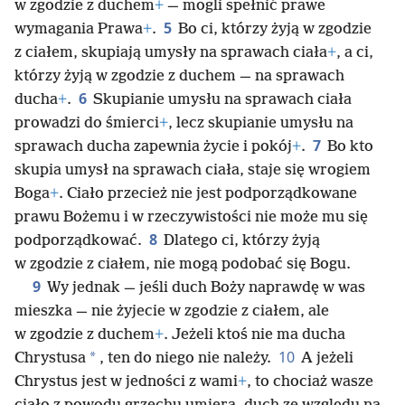
w zgodzie z duchem
+
— mogli spełnić prawe
5
wymagania Prawa
+
.
Bo ci, którzy żyją w zgodzie
z ciałem, skupiają umysły na sprawach ciała
+
, a ci,
którzy żyją w zgodzie z duchem — na sprawach
6
ducha
+
.
Skupianie umysłu na sprawach ciała
prowadzi do śmierci
+
, lecz skupianie umysłu na
7
sprawach ducha zapewnia życie i pokój
+
.
Bo kto
skupia umysł na sprawach ciała, staje się wrogiem
Boga
+
. Ciało przecież nie jest podporządkowane
prawu Bożemu i w rzeczywistości nie może mu się
8
podporządkować.
Dlatego ci, którzy żyją
w zgodzie z ciałem, nie mogą podobać się Bogu.
9
Wy jednak — jeśli duch Boży naprawdę w was
mieszka — nie żyjecie w zgodzie z ciałem, ale
w zgodzie z duchem
+
. Jeżeli ktoś nie ma ducha
10
*
Chrystusa
, ten do niego nie należy.
A jeżeli
Chrystus jest w jedności z wami
+
, to chociaż wasze