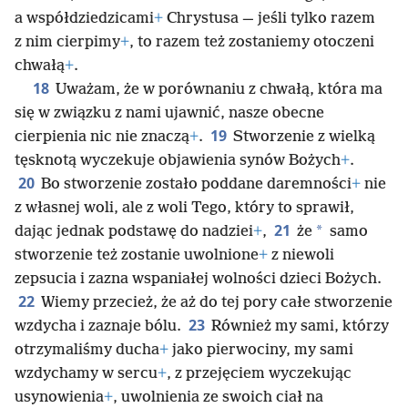
a współdziedzicami
+
Chrystusa — jeśli tylko razem
z nim cierpimy
+
, to razem też zostaniemy otoczeni
chwałą
+
.
18
Uważam, że w porównaniu z chwałą, która ma
się w związku z nami ujawnić, nasze obecne
19
cierpienia nic nie znaczą
+
.
Stworzenie z wielką
tęsknotą wyczekuje objawienia synów Bożych
+
.
20
Bo stworzenie zostało poddane daremności
+
nie
z własnej woli, ale z woli Tego, który to sprawił,
21
*
dając jednak podstawę do nadziei
+
,
że
samo
stworzenie też zostanie uwolnione
+
z niewoli
zepsucia i zazna wspaniałej wolności dzieci Bożych.
22
Wiemy przecież, że aż do tej pory całe stworzenie
23
wzdycha i zaznaje bólu.
Również my sami, którzy
otrzymaliśmy ducha
+
jako pierwociny, my sami
wzdychamy w sercu
+
, z przejęciem wyczekując
usynowienia
+
, uwolnienia ze swoich ciał na