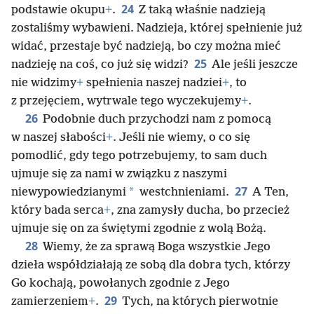
24
podstawie okupu
+
.
Z taką właśnie nadzieją
zostaliśmy wybawieni. Nadzieja, której spełnienie już
widać, przestaje być nadzieją, bo czy można mieć
25
nadzieję na coś, co już się widzi?
Ale jeśli jeszcze
nie widzimy
+
spełnienia naszej nadziei
+
, to
z przejęciem, wytrwale tego wyczekujemy
+
.
26
Podobnie duch przychodzi nam z pomocą
w naszej słabości
+
. Jeśli nie wiemy, o co się
pomodlić, gdy tego potrzebujemy, to sam duch
ujmuje się za nami w związku z naszymi
27
*
niewypowiedzianymi
westchnieniami.
A Ten,
który bada serca
+
, zna zamysły ducha, bo przecież
ujmuje się on za świętymi zgodnie z wolą Bożą.
28
Wiemy, że za sprawą Boga wszystkie Jego
dzieła współdziałają ze sobą dla dobra tych, którzy
Go kochają, powołanych zgodnie z Jego
29
zamierzeniem
+
.
Tych, na których pierwotnie