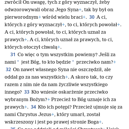
zwrócił On uwagę, tych z góry wyznaczył, żeby
odwzorowywali obraz Jego Syna
+
, tak by był on
30
pierworodnym
+
wśród wielu braci
+
.
A ci,
których z góry wyznaczył
+
, to ci, których powołał
+
.
A ci, których powołał, to ci, których uznał za
prawych
+
. A ci, których uznał za prawych, to ci,
których otoczył chwałą
+
.
31
Co więc o tym wszystkim powiemy? Jeśli za
*
*
nami
jest Bóg, to kto będzie
przeciwko nam?
+
32
On nawet własnego Syna nie oszczędził, ale
oddał go za nas wszystkich
+
. A skoro tak, to czy
razem z nim nie da nam życzliwie wszystkiego
33
innego?
Kto wniesie oskarżenie przeciwko
wybranym Bożym?
+
Przecież to Bóg uznaje ich za
34
prawych
+
.
Kto ich potępi? Przecież ujmuje się za
nami Chrystus Jezus
+
, który umarł, został
wskrzeszony i jest po prawej stronie Boga
+
.