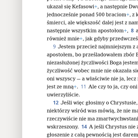
ukazał się Kefasowi
+
, a następnie Dw
24
jednocześnie ponad 500 braciom
+
, z
śmierci, ale większość dalej jest z na
32
8
następnie wszystkim apostołom
+
,
również mnie
+
, jak gdyby przedwcze
40
9
Jestem przecież najmniejszym z
apostołem, bo prześladowałem zbór 
48
niezasłużonej życzliwości Boga jeste
życzliwość wobec mnie nie okazała si
56
oni wszyscy — a właściwie nie ja, lec
11
jest ze mną
+
.
Ale czy to ja, czy on
uwierzyliście.
12
Jeśli więc głosimy o Chrystusie
niektórzy wśród was mówią, że nie 
rzeczywiście nie ma zmartwychwstania,
14
wskrzeszony.
A jeśli Chrystus nie
głoszenie z całą pewnością jest darem