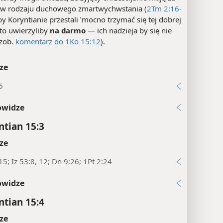
 w rodzaju duchowego zmartwychwstania (
2Tm 2:16-
by Koryntianie przestali ‛mocno trzymać się tej dobrej
 to uwierzyliby
na darmo
— ich nadzieja by się nie
(zob.
komentarz do 1Ko 15:12
).
ze
6
owidze
ntian 15:3
ze
15; Iz 53:8, 12; Dn 9:26; 1Pt 2:24
owidze
ntian 15:4
ze