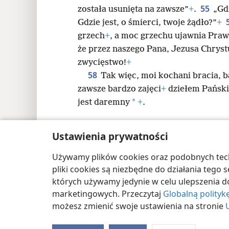
55
została usunięta na zawsze”
+
.
„Gd
Gdzie jest, o śmierci, twoje żądło?”
+
grzech
+
, a moc grzechu ujawnia Pra
że przez naszego Pana, Jezusa Chrys
zwycięstwo!
+
58
Tak więc, moi kochani bracia, 
zawsze bardzo zajęci
+
dziełem Pańskim
*
jest daremny
+
.
Ustawienia prywatności
Używamy plików cookies oraz podobnych techn
Copyright
© 2026 Watch Tower Bible and Tract
pliki cookies są niezbędne do działania tego
których używamy jedynie w celu ulepszenia d
marketingowych. Przeczytaj
Globalną polityk
możesz zmienić swoje ustawienia na stronie