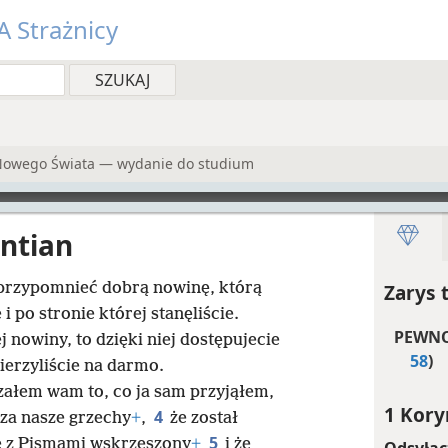
 Strażnicy
 Nowego Świata — wydanie do studium
yntian
 przypomnieć dobrą nowinę, którą
Zarys 
e i po stronie której stanęliście.
PEWNO
j nowiny, to dzięki niej dostępujecie
58
)
ierzyliście na darmo.
ałem wam to, co ja sam przyjąłem,
1 Kory
4
za nasze grzechy
+
,
że został
5
ie z Pismami wskrzeszony
+
i że
Odsyłac