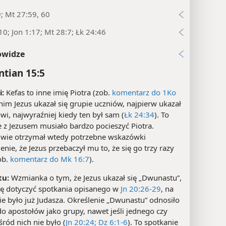
9; Mt 27:59, 60
10; Jon 1:17; Mt 28:7; Łk 24:46
owidze
ntian 15:5
:
Kefas to inne imię Piotra (zob.
komentarz do 1Ko
anim Jezus ukazał się grupie uczniów, najpierw ukazał
owi, najwyraźniej kiedy ten był sam (
Łk 24:34
). To
 z Jezusem musiało bardzo pocieszyć Piotra.
iwie otrzymał wtedy potrzebne wskazówki
enie, że Jezus przebaczył mu to, że się go trzy razy
ob.
komentarz do Mk 16:7
).
u:
Wzmianka o tym, że Jezus ukazał się „Dwunastu”,
ię dotyczyć spotkania opisanego w
Jn 20:26-29
, na
ie było już Judasza. Określenie „Dwunastu” odnosiło
do apostołów jako grupy, nawet jeśli jednego czy
ród nich nie było (
Jn 20:24;
Dz 6:1-6
). To spotkanie