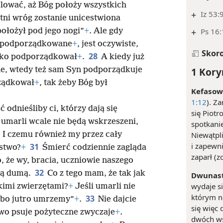
lować, aż Bóg położy wszystkich
+
Iz 53:
tni wróg zostanie unicestwiona
+
Ps 16:
ołożył pod jego nogi”
+
. Ale gdy
u podporządkowane
+
, jest oczywiste,
Skor
28
stko podporządkował
+
.
A kiedy już
1 Kory
, wtedy też sam Syn podporządkuje
ządkował
+
, tak żeby Bóg był
Kefasowi
1:12
). Z
 odnieśliby ci, którzy dają się
się Piotr
 umarli wcale nie będą wskrzeszeni,
spotkanie
0
I czemu również my przez cały
Niewątpl
i zapewni
31
stwo?
+
Śmierć codziennie zagląda
zaparł (z
, że wy, bracia, uczniowie naszego
32
oją dumą.
Co z tego mam, że tak jak
Dwunast
wydaje s
kimi zwierzętami?
+
Jeśli umarli nie
którym n
33
, bo jutro umrzemy”
+
.
Nie dajcie
się więc 
two psuje pożyteczne zwyczaje
+
.
dwóch wś