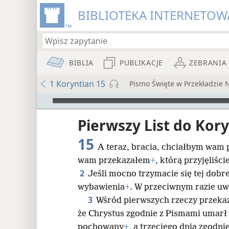
BIBLIOTEKA INTERNETOWA
BIBLIA
PUBLIKACJE
ZEBRANIA
1 Koryntian 15
Pismo Święte w Przekładzie
Audio Player
iata
Pierwszy List do Kor
15
A teraz, bracia, chciałbym wam
wam przekazałem
+
, którą przyjęliści
2
Jeśli mocno trzymacie się tej dobre
wybawienia
+
. W przeciwnym razie uw
8
3
Wśród pierwszych rzeczy przekaz
że Chrystus zgodnie z Pismami umarł 
16
pochowany
+
, a trzeciego dnia zgodn