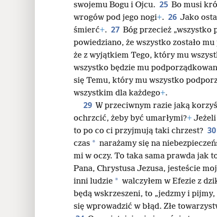
25
swojemu Bogu i Ojcu.
Bo musi kró
26
wrogów pod jego nogi
+
.
Jako osta
27
śmierć
+
.
Bóg przecież „wszystko p
powiedziano, że wszystko zostało m
że z wyjątkiem Tego, który mu wszy
wszystko będzie mu podporządkowane
się Temu, który mu wszystko podpor
wszystkim dla każdego
+
.
29
W przeciwnym razie jaką korzyść
ochrzcić, żeby być umarłymi?
+
Jeżeli
3
to po co ci przyjmują taki chrzest?
*
czas
narażamy się na niebezpieczeń
mi w oczy. To taka sama prawda jak to
Pana, Chrystusa Jezusa, jesteście m
*
inni ludzie
walczyłem w Efezie z dzi
będą wskrzeszeni, to „jedzmy i pijmy
się wprowadzić w błąd. Złe towarzys