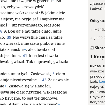
prawe, nie trwajcie w grzechu
+
. Bo
z Jezuse
 to, żeby was zawstydzić.
i odważn
 zostaną wskrzeszeni? W jakim ciele
iejesz, nie ożyje, jeśli najpierw nie
Odsyłac
*
zegoś
już rozwiniętego, lecz gołe
+
Mt 10:
38
A Bóg daje mu takie ciało, jakie
39
+
Jn 20:
ało.
Nie wszystkie ciała są takie
ło zwierząt, inne ciało ptaków i inne
Skor
ciała ziemskie
+
, ale chwała ciał
41
1 Kory
ch jest inna.
Inna jest chwała
chwała gwiazd. Tak naprawdę gwiazda
ukazał s
większość
*
aniem umarłych. Zasiewa się
ciało
prawdopo
43
staje niezniszczalne
+
.
Zasiewa się
(zob.
kom
najwyraź
ale
+
. Zasiewa się w słabości,
Jezus zma
iewa się ciało fizyczne, wskrzeszone
Gdy w r. 
iało fizyczne, to jest też duchowe.
Koryntian
iek, Adam, stał się istotą żywą”
+
.