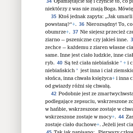
34
Opamiętajcie się i czyńcie to, co 
niektórzy z was nie znają Boga. Mówię
35
Ktoś jednak zapyta: „Jak umarli
36
powstaną?”
+
.
Nierozsądny! To, co s
37
obumrze
+
.
Nie siejesz przecież c
ziarno — pszeniczne czy jakieś inne.
zechce — każdemu z ziaren własne ci
same. Inne jest ciało ludzkie, inne cia
40
*
ryb.
Są też ciała niebiańskie
+
i 
*
niebiańskich
jest inna i ciał ziemski
słońca, inna chwała księżyca
+
i inna 
od gwiazdy różni się chwałą.
42
Podobnie jest ze zmartwychwst
podlegające zepsuciu, wskrzeszone zo
w hańbie, wskrzeszone zostaje w chw
44
wskrzeszone zostaje w mocy
+
.
Zas
zostaje ciało duchowe
+
. Jeżeli jest c
45
Tak jak napisano: „Pierwszy człow