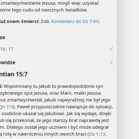
w zmartwychwstanie Jezusa, mogli więc uzyskać
zenie tego cudu od naocznych świadków.
już snem śmierci:
Zob.
komentarz do Dz 7:60
.
ze
16, 17
owidze
ntian 15:7
:
Wspomniany tu Jakub to prawdopodobnie syn
rzybranego ojca Jezusa, oraz Marii, matki Jezusa.
zus zmartwychwstał, Jakub najwyraźniej nie był jego
(
Jn 7:5
). Paweł przypuszczalnie nawiązuje do sytuacji,
 osobiście ukazał się Jakubowi. Jak się wydaje, dzięki
b się przekonał, że jego starszy brat naprawdę jest
m. Dlatego został jego uczniem i być może odegrał
ą rolę w nawróceniu innych swoich braci (
Dz 1:13,