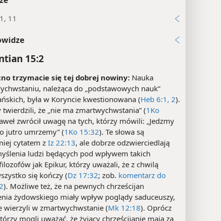
1, 11
owidze
ntian 15:2
cno trzymacie się tej dobrej nowiny:
Nauka
ychwstaniu, należąca do „podstawowych nauk”
jańskich, była w Koryncie kwestionowana (
Heb 6:1, 2
).
 twierdzili, że „nie ma zmartwychwstania” (
1Ko
Paweł zwrócił uwagę na tych, którzy mówili: „Jedzmy
bo jutro umrzemy” (
1Ko 15:32
). Te słowa są
niej cytatem z
Iz 22:13
, ale dobrze odzwierciedlają
yślenia ludzi będących pod wpływem takich
filozofów jak Epikur, którzy uważali, że z chwilą
szystko się kończy (
Dz 17:32
; zob.
komentarz do
2
). Możliwe też, że na pewnych chrześcijan
nia żydowskiego miały wpływ poglądy saduceuszy,
e wierzyli w zmartwychwstanie (
Mk 12:18
). Oprócz
tórzy mogli uważać, że żyjący chrześcijanie mają za