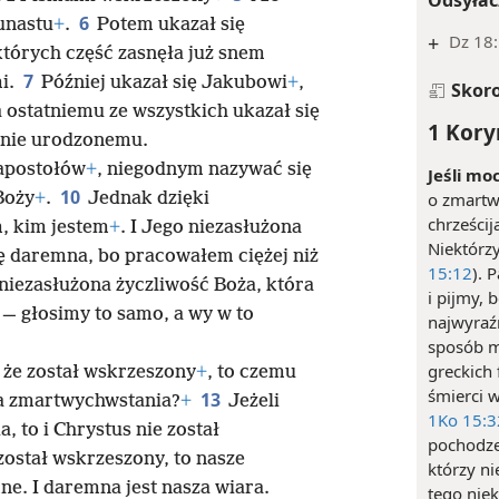
6
unastu
+
.
Potem ukazał się
+
Dz 18:
 których część zasnęła już snem
7
mi.
Później ukazał się Jakubowi
+
,
Skor
a ostatniemu ze wszystkich ukazał się
1 Kory
śnie urodzonemu.
 apostołów
+
, niegodnym nazywać się
Jeśli mo
10
Boży
+
.
Jednak dzięki
o zmartw
chrześci
m, kim jestem
+
. I Jego niezasłużona
Niektórzy
ę daremna, bo pracowałem ciężej niż
15:12
). 
z niezasłużona życzliwość Boża, która
i pijmy, 
i — głosimy to samo, a wy w to
najwyraź
sposób m
greckich 
, że został wskrzeszony
+
, to czemu
śmierci w
13
ma zmartwychwstania?
+
Jeżeli
1Ko 15:3
 to i Chrystus nie został
pochodze
 został wskrzeszony, to nasze
którzy ni
ne. I daremna jest nasza wiara.
tego niek